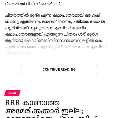
ചിത്രത്തില്‍ രുദ്ര എന്ന കഥാപാത്രമായി മഹേഷ്
ബാബു എത്തുന്നു. മഹേഷ് ബാബു, പ്രിയങ്ക ചോപ്ര,
പൃഥ്വിരാജ് സുകുമാരന്‍ എന്നിവര്‍ കേന്ദ്ര
കഥാപാത്രങ്ങളായി എത്തുന്ന ചിത്രം ശ്രീ ദുര്ഗ
ആര്‍ട്‌സ്, ഷോവിങ് ബിസിനസ് ബാനറുകളില്‍ കെ.
എല്‍. നാരായണ, എസ്.എസ്. കര്‍ത്തികേയ എന്നിവര്‍
നിര്‍മ്മിക്കുന്നു.
കീരവാണിയാണ് സംഗീതം ഒരുക്കുന്നത്. പുറത്തിറങ്ങിയ
CONTINUE READING
മണിക്കൂറുകള്‍ക്കുള്ളില്‍ തന്നെ 5 മില്യണിലധികം
കാഴ്ചകളുമായി ട്രെയിലര്‍ ലോകവ്യാപകമായി
ട്രെന്‍ഡിങ് പട്ടികയില്‍ മുന്നിലാണ്. 130ണ്മ100 അടി
വലുപ്പത്തിലുള്ള പ്രത്യേക സ്‌ക്രീനില്‍ പ്രേക്ഷകര്‍ക്ക്
FILM
മുന്നില്‍ ട്രെയിലര്‍ പ്രദര്‍ശിപ്പിച്ചു.
RRR കാണാത്ത
ട്രെയിലര്‍ സി.ഇ. 512-ലെ വാരണാസിയുടെ
അമേരിക്കക്കാര്‍ ഇല്ല;
ദൃശ്യങ്ങളോടെ തുടങ്ങുന്നു. തുടര്‍ന്ന് 2027ല്‍
രാജമൗലിയെ പ്രശംസിച്ച്
ഭൂമിയിലേക്ക് വരുന്നു എന്നു കാണിക്കുന്ന ‘ശാംഭവി’ എന്ന
ഹോളിവുഡ് താരം ജെസി
ഛിന്നഗ്രഹം, അന്റാര്‍ട്ടിക്കയിലെ റോസ് ഐസ്