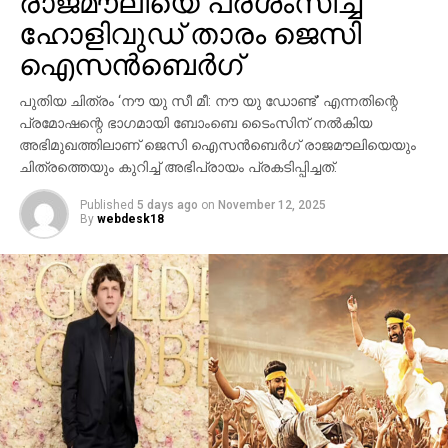
ഷെല്‍ഫ്, ആഫ്രിക്കയിലെ അംബോസെലി വനം,
ഐസന്‍ബെര്‍ഗ്
ബി.സി.ഇ 7200-ലെ ലങ്കാനഗരം, വാരണാസിയിലെ
പുതിയ ചിത്രം ‘നൗ യു സീ മീ: നൗ യു ഡോണ്ട്’ എന്നതിന്റെ
മണികര്‍ണികാ ഘട്ട് തുടങ്ങിയ ഭീമാകാര
പ്രമോഷന്റെ ഭാഗമായി ബോംബെ ടൈംസിന് നല്‍കിയ
ദൃശ്യവിശേഷങ്ങള്‍ അതിശയത്തോടെ
അഭിമുഖത്തിലാണ് ജെസി ഐസന്‍ബെര്‍ഗ് രാജമൗലിയെയും
അവതരിപ്പിക്കുന്നു.
ചിത്രത്തെയും കുറിച്ച് അഭിപ്രായം പ്രകടിപ്പിച്ചത്.
കയ്യില്‍ ത്രിശൂലം പിടിച്ച് കാളയുടെ പുറത്ത്
Published
5 days ago
on
November 12, 2025
സവാരിയുമായി എത്തുന്ന രുദ്രയായി മഹേഷ്
By
webdesk18
ബാബുവിന്റെ എന്‍ട്രിയാണ് ട്രെയിലറിന്റെ ഹൈലൈറ്റ്.
അതേപോലെ, വേദിയിലേക്കും മഹേഷ് ബാബു
കാളപ്പുറത്ത് സവാരിയായി എത്തിയപ്പോള്‍ 60,000-
ത്തിലധികം പ്രേക്ഷകര്‍ കൈയ്യടി മുഴക്കി വരവേറ്റു.
ഐമാക്‌സ് ഫോര്‍മാറ്റിലാണ് ഈ ചിത്രം ഒരുക്കുന്നത്.
അതിനാല്‍ തന്നെ തിയേറ്ററുകളില്‍ അത്ഭുതകരമായ
കാഴ്ചാനുഭവം സമ്മാനിക്കുമെന്നുറപ്പ്. ബാഹുബലി,
ഞഞഞ എന്നിവയുടെ സംവിധായകന്‍ രാജമൗലിയുടെ
ഈ ബ്രഹ്‌മാണ്ഡ പ്രോജക്റ്റ് 2027-ല്‍
തിയേറ്ററുകളിലേക്ക് എത്തും.