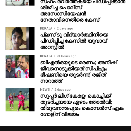
അസോസിയേഷന്‍
നേതാവിനെതിരെ കേസ്
എക്സിക്യൂട്ടീവ് പ്രൊഡ്യൂസർ – ജോർജ്
സെബാസ്റ്റ്യൻ, ഛായാഗ്രഹണം- ഫൈസൽ അലി,
KERALA
2 days ago
പ്ലസ് ടു വിദ്യാര്‍ത്ഥിനിയെ
സംഗീതം – മുജീബ് മജീദ്, എഡിറ്റർ – പ്രവീൺ പ്രഭാകർ,
പീഡിപ്പിച്ച കേസില്‍ യുവാവ്
ലൈൻ പ്രൊഡ്യൂസർ- സുനിൽ സിംഗ്, പ്രൊഡക്ഷൻ
അറസ്റ്റില്‍
കൺട്രോളർ- അരോമ മോഹൻ, പ്രൊഡക്ഷൻ
ഡിസൈനർ- ഷാജി നടുവിൽ, ഫൈനൽ മിക്സ് – എം
KERALA
24 hours ago
ബിഎല്‍ഒയുടെ മരണം; അനീഷ്
ആർ രാജാകൃഷ്ണൻ, ചീഫ് അസോസിയേറ്റ് ഡയറക്ടർ-
ജീവനൊടുക്കിയത് സിപിഎം
ബോസ്, മേക്കപ്പ്- അമൽ ചന്ദ്രൻ, ജോർജ്
ഭീഷണിയെ തുടര്‍ന്ന്; രജിത്
സെബാസ്റ്റ്യൻ, വസ്ത്രാലങ്കാരം- അഭിജിത്ത് സി,
നാറാത്ത്
വരികൾ – വിനായക് ശശികുമാർ, ഹരിത ഹരി ബാബു,
NEWS
2 days ago
കളറിസ്റ്റ് – ലിജു പ്രഭാകർ, സംഘട്ടനം – ആക്ഷൻ
സൂപ്പര്‍ ലീഗ് കേരള: കൊച്ചിക്ക്
സന്തോഷ്, സൗണ്ട് ഡിസൈൻ – കിഷൻ മോഹൻ,
തുടര്‍ച്ചയായ ഏഴാം തോല്‍വി;
വിഎഫ്എക്സ് സൂപ്പർവൈസർ – എസ് സന്തോഷ്
തിരുവനന്തപുരം കൊമ്പന്‍സ് ഏക
ഗോളിന് വിജയം
രാജു, വിഎഫ്എക്സ് കോഓർഡിനേറ്റർ – ഡിക്സൻ പി
ജോ, വിഎഫ്എക്സ് – വിശ്വ എഫ് എക്സ്, സിങ്ക്
സൗണ്ട് – സപ്ത റെക്കോർഡ്സ്, സ്റ്റിൽസ്- നിദാദ്,
ടൈറ്റിൽ ഡിസൈൻ – ആഷിഫ് സലീം, പബ്ലിസിറ്റി
ഡിസൈൻസ്- ആൻ്റണി സ്റ്റീഫൻ, ആഷിഫ് സലീം,