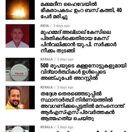
ചിത്രത്തിന്റെ ടീസറിന്, വമ്പൻ പ്രേക്ഷക
പേര്‍ മരിച്ചു
പ്രതികരണമാണ് സമൂഹ മാധ്യമങ്ങളിൽ നിന്ന് ലഭിച്ചത്.
INDIA
2 days ago
ചിത്രത്തിന്റെ പോസ്റ്ററുകളും പ്രേക്ഷകർക്കിടയിൽ
മുഹമ്മദ് അഖ്‌ലാഖ് കേസിലെ
സൂപ്പർ ഹിറ്റാണ്. ദുൽഖർ സൽമാൻ
പ്രതികള്‍ക്കെതിരായ കേസ്
പിന്‍വലിക്കാന്‍ യു.പി. സര്‍ക്കാര്‍
നായകനായെത്തിയ സൂപ്പർഹിറ്റ് ചിത്രം ‘കുറുപ്പ്’ന്റെ
നീക്കം തുടങ്ങി
കഥ ഒരുക്കി ശ്രദ്ധ നേടിയ ജിതിൻ കെ ജോസ്
ആദ്യമായ് സംവിധാനം ചെയ്യുന്ന ചിത്രമാണ്
KERALA
2 days ago
500 രൂപയുടെ കള്ളനോട്ടുകളുമായി
കളങ്കാവൽ.
വിദ്യാര്‍ത്ഥികള്‍ ഉള്‍പ്പെടെ
അഞ്ചുപേര്‍ അറസ്റ്റില്‍
മമ്മൂട്ടി എന്ന മഹാനടൻ്റെ ഗംഭീര അഭിനയ
മുഹൂർത്തങ്ങൾ നിറഞ്ഞ ചിത്രമായിരിക്കും കളങ്കാവൽ
KERALA
2 days ago
എന്നാണ് ചിത്രത്തിന്റെ ഓരോ അപ്‌ഡേറ്റുകളും
തദ്ദേശ തെരഞ്ഞെടുപ്പില്‍
സ്ഥാനാര്‍ത്ഥി നിര്‍ണയത്തില്‍
നൽകുന്ന സൂചന. സെൻസറിങ് പൂർത്തിയാക്കിയ
അവഗണിക്കപ്പെട്ടതില്‍ മനംനൊന്ത്
ചിത്രത്തിന് U/A 16+ സർട്ടിഫിക്കറ്റ് ആണ് ലഭിച്ചത്.
ആര്‍എസ്എസ് പ്രവര്‍ത്തകന്‍
ഒരിടവേളക്ക് ശേഷം മമ്മൂട്ടിയെ ബിഗ് സ്‌ക്രീനിൽ
ആത്മഹത്യ ചെയ്തു
വരവേൽക്കാനുള്ള ആവേശത്തിലാണ് ആരാധകരും
സിനിമാ പ്രേമികളും. വലിയ പ്രതീക്ഷയും
KERALA
2 days ago
സഹപ്രവര്‍ത്തകയെ പീഡിപ്പിക്കാന്‍
ആകാംഷയുമാണ് ചിത്രത്തെ കുറിച്ച്
ശ്രമിച്ച പൊലീസ്
പ്രേക്ഷകർക്കുള്ളത്.