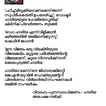
ഒടുവില്‍ കേന്ദ്രം സമ്മതിച്ചു,’സാമ്പത്തിക
മാന്ദ്യമുണ്ട്’; മറികടക്കാന്‍ പ്രത്യേക പദ്ധതി
‘പഠിച്ച് മിടുക്കിയാവണമെന്ന് അന്ന്
പ്രഖ്യാപിച്ച് മോദി സര്‍ക്കാര്‍
സുപ്രീംകോടതി ഉപദേശിച്ചു’; ഡോക്ടര്‍
ഹാദിയയുടെ ഹോമിയോപ്പതിക്
DON'T MISS
ക്ലിനിക് പ്രവര്‍ത്തനം തുടങ്ങി
രാജിയില്ലെന്ന് ചാണ്ടി; മിണ്ടാതെ പിണറായി
‘ഡോ ഹാദിയ എന്ന് വിളിക്കാന്‍
കഴിഞ്ഞതില്‍ അഭിമാനിക്കുന്നു’;
ഷെഫിന്‍ ജഹാന്‍
‘ഈ വിജയം ഒരു വ്യക്തിയുടെ
വിജയമല്ല. കൂട്ടായ പരിശ്രമത്തിന്റെ
വിജയമാണ്’; കൂടെ നിന്നവര്‍ക്ക് നന്ദി
രേഖപ്പെടുത്തി ഹാദിയ
ഹാദിയാ കേസ് ലൗ ജിഹാദാക്കിമാറ്റി
ജെ.എന്‍.യുവില്‍ ഡോക്യുമെന്ററി
പ്രദര്‍ശനം: വിദ്യാര്‍ത്ഥി സംഘടനകള്‍
തമ്മില്‍ സംഘര്‍ഷം
വിവാഹം പുനസ്ഥാപിക്കണം : ഹാദിയ
അപേക്ഷ നല്‍കി