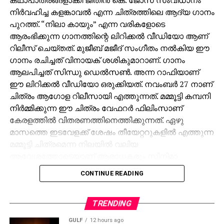
പുറത്ത്. “നിലാ കായും” എന്ന വരികളോടെ
ആരംഭിക്കുന്ന ഗാനത്തിന്റെ ലിറിക്കൽ വീഡിയോ ആണ്
റിലീസ് ചെയ്തത്. മുജീബ് മജീദ് സംഗീതം നൽകിയ ഈ
ഗാനം രചിച്ചത് വിനായക് ശശികുമാറാണ്. ഗാനം
ആലപിച്ചത് സിന്ധു ഡെൽസൺ. അന്ന റാഫിയാണ്
ഈ ലിറിക്കൽ വീഡിയോ ഒരുക്കിയത്. നവംബർ 27 നാണ്
ചിത്രം ആഗോള റിലീസായി എത്തുന്നത്. മമ്മൂട്ടി കമ്പനി
നിർമ്മിക്കുന്ന ഈ ചിത്രം വേഫറർ ഫിലിംസാണ്
കേരളത്തിൽ വിതരണത്തിനെത്തിക്കുന്നത്. ഏഴു
മാസത്തെ ഇടവേളക്ക് ശേഷം തീയേറ്ററുകളിൽ എത്തുന്ന
മമ്മൂട്ടി ചിത്രമെന്ന നിലയിൽ വലിയ
ആവേശത്തോടെയാണ് ആരാധകരും സിനിമാ
പ്രേമികളും കളങ്കാവൽ കാത്തിരിക്കുന്നത്. ജിഷ്ണു
CONTINUE READING
ശ്രീകുമാറും ജിതിൻ കെ ജോസും ചേർന്ന് തിരക്കഥ
രചിച്ച കളങ്കാവൽ മമ്മൂട്ടി കമ്പനിയുടെ ബാനറിൽ
നിർമ്മിക്കുന്ന ഏഴാമത്തെ ചിത്രമാണ്.
TRENDING
GULF
12 hours ago
ചിത്രത്തിന്റെ ട്രെയ്‌ലർ ഉടൻ പുറത്തു വരുമെന്നാണ്
മക്കമദീന ഹൈവേയില്‍
സൂചന. ഒരു ക്രൈം ഡ്രാമയായി ഒരുക്കിയ
ഭീകരാപകടം: ഉംറ ബസ് കത്തി, 40