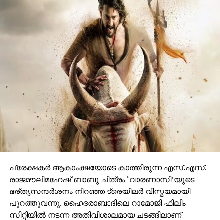
പ്രേക്ഷകര്‍ ആകാംക്ഷയോടെ കാത്തിരുന്ന എസ്.എസ്.
രാജമൗലിമഹേഷ് ബാബു ചിത്രം ‘വാരണാസി’യുടെ
ഭര്തൃസന്ദര്‍ശനം നിറഞ്ഞ ട്രെയിലര്‍ വിസ്മയമായി
പുറത്തുവന്നു. ഹൈദരാബാദിലെ റാമോജി ഫിലിം
സിറ്റിയില്‍ നടന്ന അതിവിശാലമായ ചടങ്ങിലാണ്
ട്രെയിലര്‍ റിലീസ് ചെയ്തത്.