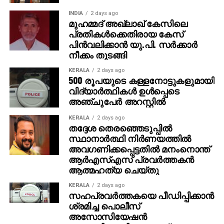
അതിക്രമത്തിനെതിരെ ഇടപെട്ടതെന്ന് മിഷനറി സംഘം
INDIA
2 days ago
പറഞ്ഞു. മറ്റുള്ളവര്‍ ഒന്നും ചെയ്യാതെ
മുഹമ്മദ് അഖ്‌ലാഖ് കേസിലെ
നോക്കിനിന്നെന്നും അക്രമിസംഘത്തെ സഹായിക്കുന്ന
പ്രതികള്‍ക്കെതിരായ കേസ്
രീതിയിലായിരുന്നു പൊലീസുകാരുടെ പെരുമാറ്റമെന്നും
പിന്‍വലിക്കാന്‍ യു.പി. സര്‍ക്കാര്‍
നീക്കം തുടങ്ങി
അവര്‍ ആരോപിച്ചു.
KERALA
2 days ago
അക്രമികള്‍ക്കെതിരെ പരാതി നല്‍കാന്‍ പൊലീസ്
500 രൂപയുടെ കള്ളനോട്ടുകളുമായി
ഇരകളോട് ആവശ്യപ്പെട്ടു. അടുത്ത ദിവസം,
വിദ്യാര്‍ത്ഥികള്‍ ഉള്‍പ്പെടെ
അഞ്ചുപേര്‍ അറസ്റ്റില്‍
കൃത്യനിര്‍വഹണത്തിലെ വീഴ്ചയ്ക്ക് എട്ട്
ഉദ്യോഗസ്ഥരെ സസ്‌പെന്‍ഡ് ചെയ്യുകയും രവീന്ദ്ര
KERALA
2 days ago
സിങ് തേല, രോഹിത് ശര്‍മ എന്നീ രണ്ട് പ്രധാന
തദ്ദേശ തെരഞ്ഞെടുപ്പില്‍
അക്രമികളെ അറസ്റ്റ് ചെയ്യുകയും ചെയ്തു.
സ്ഥാനാര്‍ത്ഥി നിര്‍ണയത്തില്‍
അവഗണിക്കപ്പെട്ടതില്‍ മനംനൊന്ത്
ഇരുവരെയും പിന്നീട് ജാമ്യത്തില്‍ വിട്ടു.
ആര്‍എസ്എസ് പ്രവര്‍ത്തകന്‍
ആത്മഹത്യ ചെയ്തു
ഗോരക്ഷാ സംഘാം?ഗമായ പ്രാദേശിക ബിജെപി
നേതാവാണ് തേല. പ്രദേശത്തെ പ്രതിഷേധങ്ങള്‍
KERALA
2 days ago
സഹപ്രവര്‍ത്തകയെ പീഡിപ്പിക്കാന്‍
റിപ്പോര്‍ട്ട് ചെയ്യുന്നതിനിടെ ഒരു
ശ്രമിച്ച പൊലീസ്
മാധ്യമപ്രവര്‍ത്തകനെ ആക്രമിച്ച സംഭവമുള്‍പ്പെടെ
അസോസിയേഷന്‍
നിരവധി കേസുകളും ഇയാള്‍ക്കെതിരെയുണ്ട്. ഒരു