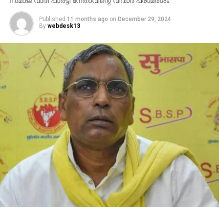
സമാജ് വാദി പാര്‍ട്ടി നേതാവിന്റെ വിവാദ പരാമര്‍ശം.
Published
11 months ago
on
December 29, 2024
By
webdesk13