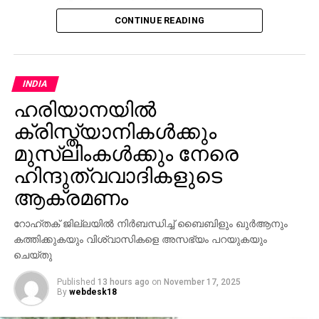
സഹായിക്കുന്നതിനുമായി തെലങ്കാന സംസ്ഥാന
CONTINUE READING
ന്യൂനപക്ഷ ക്ഷേമ മന്ത്രി മുഹമ്മദ് അസ്ഹറുദ്ദീന്റെ
നേതൃത്വത്തില്‍ സര്‍ക്കാര്‍ സംഘം സൗദിയിലേക്ക്
തിരിക്കും. സംഘത്തില്‍ എം.എല്‍.എമാരും, ന്യൂനപക്ഷ
സമുദായത്തില്‍ നിന്നുള്ള ഒരു മുതിര്‍ന്ന
INDIA
ഉദ്യോഗസ്ഥനും ഉള്‍പ്പെടും. കൂടാതെ, മരിച്ച ഓരോ
ഹരിയാനയില്‍
തീര്‍ഥാടകരുടെയും കുടുംബത്തില്‍ നിന്ന് രണ്ട്
ക്രിസ്ത്യാനികള്‍ക്കും
അംഗങ്ങളെ വീതം തെലങ്കാന സര്‍ക്കാറിന്റെ ചെലവില്‍
സൗദിയിലേക്ക് കൊണ്ടുപോകുന്നതിനുള്ള
മുസ്‌ലിംകള്‍ക്കും നേരെ
ക്രമീകരണങ്ങളും ഒരുക്കുന്നുണ്ട്.
ഹിന്ദുത്വവാദികളുടെ
ആക്രമണം
റോഹ്തക് ജില്ലയില്‍ നിര്‍ബന്ധിച്ച് ബൈബിളും ഖുര്‍ആനും
കത്തിക്കുകയും വിശ്വാസികളെ അസഭ്യം പറയുകയും
ചെയ്തു
Published
13 hours ago
on
November 17, 2025
By
webdesk18