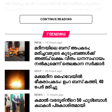
അറിയിച്ചു. ഉടന്‍ സ്ഥലംവിടാന്‍ ആവശ്യപ്പെടുകയും
ഗ്രാമത്തില്‍ നിന്ന് സുരക്ഷിതമായി പുറത്തുകടക്കാന്‍
സംരക്ഷണം നല്‍കാമെന്ന് പറയുകയും ചെയ്തു.
CONTINUE READING
ഇവിടെനിന്ന് പുറപ്പെട്ട മിഷനറി സംഘത്തിന്റെ
വാഹനത്തെ 500 മീറ്റര്‍ ദൂരം പൊലീസ് സംഘം
TRENDING
അനുഗമിച്ചു. എന്നാല്‍ ഹിന്ദുത്വ അക്രമികള്‍ ഇരുമ്പ്
INDIA
10 hours ago
വടികളും മരക്കഷണങ്ങളുമായി ചാടിവീഴുകയും വാഹനം
മദീനയിലെ ബസ് അപകടം;
തടയുകയും ചെയ്തു. മിനി ബസിന്റെ വാതില്‍
മരിച്ചവരുടെ കുടുംബങ്ങള്‍ക്ക്
തുറക്കാനാവശ്യപ്പെട്ട അക്രമികള്‍,
അഞ്ച് ലക്ഷം വീതം ധനസഹായം
വാഹനത്തിലുണ്ടായിരുന്നവരെ അടിക്കാനും
നല്‍കുമെന്ന് തെലങ്കാന സര്‍ക്കാര്‍
ഭീഷണിപ്പെടുത്താനും തുടങ്ങി. വാഹനത്തിന്റെ ബസിന്റെ
GULF
23 hours ago
വിന്‍ഡ്ഷീല്‍ഡും വിന്‍ഡോകളും തകര്‍ത്ത അക്രമികള്‍
മക്കമദീന ഹൈവേയില്‍
മിഷനറി സംഘത്തിനു നേരെ അസഭ്യം ചൊരിയുകയും
ഭീകരാപകടം: ഉംറ ബസ് കത്തി, 40
പേര്‍ മരിച്ചു
ചെയ്തു. പ്രദേശത്തെ ഹിന്ദുക്കളെ ക്രിസ്തുമതത്തിലേക്ക്
പരിവര്‍ത്തനം ചെയ്യാന്‍ മിഷനറി സംഘം
NEWS
11 hours ago
ശ്രമിച്ചെന്നാരോപിച്ചായിരുന്നു ആക്രമണം.
കമാൽ വരദൂരിൻ്റെ 50 ഫുട്ബോൾ
കഥകൾ പ്രകാശിതമായി
പൊലീസുകാരില്‍ ഒരാള്‍ മാത്രമാണ്