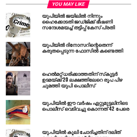
നിര്‍മിക്കുമെന്നുമായിരുന്നു പാര്‍ട്ടി പറഞ്ഞിരുന്നത്.
YOU MAY LIKE
യുപിയില്‍ ജയിലില്‍ നിന്നും
ഇന്ന് ഭരണഘടനയെ കുറിച്ച് സംസാരിക്കുന്ന കോണ്‍?
ഹൈക്കോടതി ജഡ്ജിക്ക് ഭീഷണി
ഗ്രസ് ഒരു കാലത്ത് അടിയന്തരാവസ്ഥയെന്ന പേരില്‍
സന്ദേശമയച്ച് തട്ടിപ്പ് കേസ് പ്രതി
ലക്ഷക്കണക്കിന് മാധ്യമപ്രവര്‍ത്തകരേയും
നേതാക്കളേയും ജയിലലിടച്ചിട്ടുണ്ട്. അംബേദ്കറിനോട്
യുപിയില്‍ ദിനോസറിന്റെതെന്ന്
ഇപ്പോള്‍ ഇതുവരെയില്ലാത്ത സ്‌നേഹമാണ്.
കരുതപ്പെടുന്ന ഫോസില്‍ കണ്ടെത്തി
അംബേദ്കര്‍ ദൈവമായിരുന്നോ എന്നും അദ്ദേഹം
കൂട്ടിച്ചേര്‍ത്തു.
ഹെല്‍മറ്റ് ധരിക്കാത്തതിന് സ്‌കൂട്ടര്‍
ഉടമയ്ക്ക് 20 ലക്ഷത്തിലേറെ രൂപ പിഴ
ചുമത്തി യുപി പൊലീസ്
RELATED TOPICS:
HANUMAN
UTTARPRADESH
യു.പിയില്‍ ഈ വര്‍ഷം ഏറ്റുമുട്ടലിനിടെ
പൊലീസ് വെടിവച്ചു കൊന്നത് 42 പേരെ
യു.പിയില്‍ കൂലി ചോദിച്ചതിന് ദലിത്