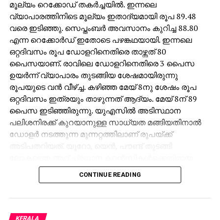
മൂല്യം റെക്കോഡ് തകര്‍ച്ചയില്‍. ഇന്നലെ
വ്യാപാരത്തിനിടെ മൂല്യം ഇതാദ്യമായി രൂപ 89.48
വരെ ഇടിഞ്ഞു. സെപ്തംബര്‍ അവസാനം കുറിച്ച 88.80
എന്ന റെക്കോര്‍ഡ് ഇതോടെ പഴങ്കഥയായി. ഇന്നലെ
ഒറ്റദിവസം രൂപ ഡോളറിനെതിരെ താഴ്ന്നത് 80
പൈസയാണ്. രാവിലെ ഡോളറിനെതിരെ 3 പൈസ
ഉയര്‍ന്ന് വ്യാപാരം തുടങ്ങിയ ശേഷമായിരുന്നു
രൂപയുടെ വന്‍ വീഴ്ച്ച. കഴിഞ്ഞ മേയ് 8നു ശേഷം രൂപ
ഒറ്റദിവസം ഇത്രയും താഴുന്നത് ആദ്യം. മേയ് 8ന് 89
പൈസ ഇടിഞ്ഞിരുന്നു. യുഎസില്‍ അടിസ്ഥാന
പലിശനിരക്ക് കുറയാനുള്ള സാധ്യത മങ്ങിയതിനാല്‍
ഡോളര്‍ നടത്തുന്ന മുന്നറ്റത്തിലാണ് രൂപയ്ക്ക്
അടിപതറിയത്. യൂറോ, യെന്‍, പൗണ്ട് തുടങ്ങി
ലോകത്തെ ആറ് പ്രധാന കറന്‍സികള്‍ക്കെതിരായ
യു.എസ് ഡോളര്‍ ഇന്‍ഡക്‌സ് ഏതാനും ദിവസങ്ങള്‍ക്ക്
CONTINUE READING
മുമ്പുവരെ 98ല്‍ ആയിരുന്നത് ഇപ്പോള്‍ 100ന്
മുകളിലെത്തി. കേന്ദ്രബാങ്കായ യുഎസ് ഫെഡറല്‍
റിസര്‍വ് ഡിസംബറിലെ പണനയ നിര്‍ണയയോഗത്തില്‍
പലിശനിരക്ക് കുറയ്ക്കാന്‍ സാധ്യത ഇല്ല. ഇന്ത്യന്‍
KERALA