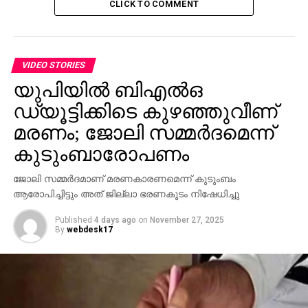
വിദ്യാര്‍ത്ഥിയോടിച്ച വാഹനമിടിച്ചു ഒരാള്‍ മരിച്ചു.
CLICK TO COMMENT
VIDEO STORIES
യുപിയില്‍ ബിഎല്‍ഒ
ഡ്യൂട്ടിക്കിടെ കുഴഞ്ഞുവീണ്
മരണം; ജോലി സമ്മര്‍ദമെന്ന്
കുടുംബാരോപണം
ജോലി സമ്മര്‍ദമാണ് മരണകാരണമെന്ന് കുടുംബം
ആരോപിച്ചിട്ടും അത് ജില്ലാ ഭരണകൂടം നിഷേധിച്ചു
Published
4 days ago
on
November 27, 2025
By
webdesk17