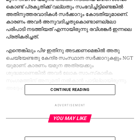
കൊണ്ട് പ്രകൃതിക്ക് വല്ലതും സംഭവിച്ചിട്ടിണ്ടെങ്കില്‍
അതിനുത്തരവാദികള്‍ സര്‍ക്കാറും കോടതിയുമാണെ്.
കാരണം അവര്‍ അനുവദിച്ചതുകൊണ്ടാണല്ലോ
പരിപാടി നടത്തിയത് എന്നായിരുന്നു രവിശങ്കര്‍ ഇന്നലെ
പ്രതികരിച്ചത്.
എന്തെങ്കിലും പിഴ ഇതിനു അടക്കണമെങ്കില്‍ അതു
ചെയ്യേണ്ടതു കേന്ദ്ര സംസ്ഥാന സര്‍ക്കാറുകളും NGT
യുമാണ്. കാരണം യമുന അത്രയക്കും
ശുദ്ധമാണെങ്കില്‍ അവര്‍ ലോക സാംസ്‌കാരിക
സംഗമത്തിന് അനുമതി നല്‍കാന്‍ പാടില്ലായിരുന്നു.
അദ്ദേഹം ഫെയ്‌സ്ബുക്കില്‍ കുറിച്ചു.
CONTINUE READING
RELATED TOPICS:
ADVERTISEMENT
UP NEXT
YOU MAY LIKE
സര്‍ സയ്യിദ് ഗോവധം എതിര്‍ത്തിരുന്നു
DON'T MISS
പരീക്ഷാ ആഘോഷം,ഡല്‍ഹിയില്‍