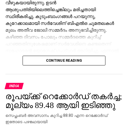
വീഴുകയായിരുന്നു. ഉടന്‍
ആശുപത്രിയിലെത്തിച്ചെങ്കിലും മരിച്ചതായി
സ്ഥിരീകരിച്ചു. കുടുംബാംഗങ്ങള്‍ പറയുന്നു,
കുറേക്കാലമായി സര്‍വേശിന് ബിഎല്‍ഒ ചുമതലകള്‍
മൂലം അതീവ ജോലി സമ്മര്‍ദം അനുഭവിച്ചിരുന്നു.
കഴിഞ്ഞ ദിവസം പോലും സമ്മര്‍ദത്തെ കുറിച്ച്
പറഞ്ഞതിനുശേഷമാണ് സര്‍വേശിനെ കണ്ടതെന്ന്
സഹോദരന്‍ യോഗേഷ് ഗംഗ്വാര്‍ അറിയിച്ചു. എന്നാല്‍
ജോലി സമ്മര്‍ദമാണ് മരണകാരണമെന്ന് കുടുംബം
CONTINUE READING
ആരോപിച്ചിട്ടും അത് ജില്ലാ ഭരണകൂടം നിഷേധിച്ചു.
ബിഎല്‍ഒമാര്‍ക്കു മേല്‍ അതിക്രമമായ
സമ്മര്‍ദമൊന്നുമില്ലെന്നും സര്‍വേശ് കേസില്‍
ജോലിസമ്മര്‍ദം കണ്ടെത്താനായിട്ടില്ലെന്നുമാണ്
INDIA
എസ്ഡിഎം പ്രമോദ് കുമാര്‍ പറഞ്ഞത്. മരണവുമായി
രൂപയ്ക്ക് റെക്കോര്‍ഡ് തകര്‍ച്ച;
ബന്ധപ്പെട്ട കൂടുതല്‍ റിപ്പോര്‍ട്ടുകള്‍ ശേഖരിക്കാനായി
മൂല്യം 89.48 ആയി ഇടിഞ്ഞു
അന്വേഷണം തുടരുകയാണ്.
സെപ്തംബര്‍ അവസാനം കുറിച്ച 88.80 എന്ന റെക്കോര്‍ഡ്
ഇതോടെ പഴങ്കഥയായി