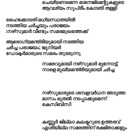
ചെയ്യണമെന്ന മാനേജ്‌മെന്റുകളുടെ
ആവശ്യം സുപ്രീം കോടതി തള്ളി
RELATED TOPICS:
NURSE STRIKE
ഹൈക്കോടതി മധ്യസ്ഥതയില്‍
UP NEXT
നടത്തിയ ചര്‍ച്ചയും പരാജയം
ബി.എസ്.പി സ്ഥാപകന്‍ കാന്‍ഷിറാമിനെ പുകഴ്ത്തി
:നഴ്‌സുമാര്‍ വീണ്ടും സമരമുഖത്തേക്ക്
രാഹുല്‍ ഗാന്ധി
ആരോഗ്യമന്ത്രിയുമായി നടത്തിയ
DON'T MISS
ചര്‍ച്ച പരാജയം; ജൂനിയര്‍
മനസ്സു കീഴടക്കാന്‍ ഷാജി പാപ്പനും കൂട്ടരും വീണ്ടും
ഡോക്ടര്‍മാരുടെ സമരം തുടരുന്നു
എത്തുന്നു. ഇത്തവണ ത്രിഡിയിയില്‍
സമരവുമായി നഴ്‌സുമാര്‍ മുന്നോട്ട്;
നാളെ മുഖ്യമന്ത്രിയുമായി ചര്‍ച്ച
നഴ്‌സുമാരുടെ ശമ്പളവര്‍ധന അടുത്ത
മാസം മുതല്‍ നടപ്പാക്കുമെന്ന്
കെസിബിസി
കണ്ണൂര്‍ ജില്ലാ കലക്ടറുടെ ഉത്തരവ്
ഏശിയില്ല സമരത്തിന് രക്ഷിതാക്കളും
CLICK TO COMMENT