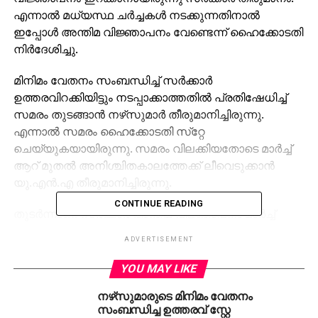
എന്നാല്‍ മധ്യസ്ഥ ചര്‍ച്ചകള്‍ നടക്കുന്നതിനാല്‍
ഇപ്പോള്‍ അന്തിമ വിജ്ഞാപനം വേണ്ടെന്ന് ഹൈക്കോടതി
നിര്‍ദേശിച്ചു.
മിനിമം വേതനം സംബന്ധിച്ച് സര്‍ക്കാര്‍
ഉത്തരവിറക്കിയിട്ടും നടപ്പാക്കാത്തതില്‍ പ്രതിഷേധിച്ച്
സമരം തുടങ്ങാന്‍ നഴ്‌സുമാര്‍ തീരുമാനിച്ചിരുന്നു.
എന്നാല്‍ സമരം ഹൈക്കോടതി സ്‌റ്റേ
ചെയ്യുകയായിരുന്നു. സമരം വിലക്കിയതോടെ മാര്‍ച്ച്
ആറ് മുതല്‍ അനിശ്ചിതകാലത്തേക്ക് ലീവെടുക്കാന്‍
യു.എന്‍.എ തീരുമാനിച്ചിരുന്നു.
CONTINUE READING
തുടര്‍ന്നാണ് സര്‍ക്കാര്‍ അന്തിമ വിജ്ഞാപനം മാര്‍ച്ച്
31നകം ഇറക്കുമെന്നും സമരത്തില്‍ നിന്ന്
ADVERTISEMENT
പിന്‍മാറണമെന്നും ആവശ്യപ്പെട്ടത്. ഇതാണ്
ഹൈക്കോടതി സ്‌റ്റേ ചെയ്തിരിക്കുന്നത്. വിധിയെ
YOU MAY LIKE
നിയമപരമായി നേരിടുമെന്നും കേസില്‍ കക്ഷി
നഴ്‌സുമാരുടെ മിനിമം വേതനം
ചേരുമെന്നും യു.എന്‍.എ ഭാരവാഹികള്‍ അറിയിച്ചു.
സംബന്ധിച്ച ഉത്തരവ് സ്റ്റേ