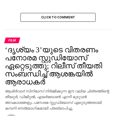
FILM
‘ദൃശ്യം 3’യുടെ വിതരണം
പനോരമ സ്റ്റുഡിയോസ്
ഏറ്റെടുത്തു; റിലീസ് തീയതി
സംബന്ധിച്ച് ആശങ്കയിൽ
ആരാധകർ
ആശിർവാദ് സിനിമാസ് നിർമ്മിക്കുന്ന ഈ വലിയ ചിത്രത്തിന്റെ
തീയറ്റർ, ഡിജിറ്റൽ, എയർബോൺ എന്നീ മുഴുവൻ
അവകാശങ്ങളും പനോരമ സ്റ്റുഡിയോസ് ഏറ്റെടുത്തതായി
കമ്പനി ഔദ്യോഗികമായി പ്രഖ്യാപിച്ചു.
Published
12 hours ago
on
November 30, 2025
By
webdesk18