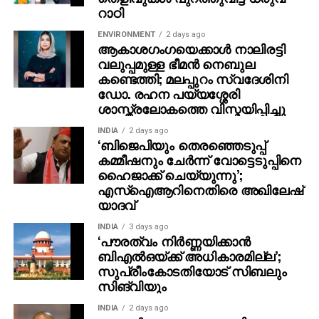
ഡോ. രഹന പയ്യശ്ശേരി
ശാസ്ത്രലോകത്തെ വിസ്മയിപ്പിച്ചു
INDIA
2 days ago
‘ബിജെപിയും തെരഞ്ഞെടുപ്പ്
കമ്മീഷനും ചേർന്ന് വോട്ടെടുപ്പിനെ
ഹൈജാക്ക് ചെയ്യുന്നു’;
എസ്ഐആറിനെതിരെ അഖിലേഷ്
യാദവ്
INDIA
3 days ago
‘പൗരത്വം നിര്‍ണ്ണയിക്കാന്‍
ബിഎല്‍ഒയ്ക്ക് അധികാരമില്ല’;
സുപ്രീംകോടതിയോട് സിബലും
സിങ്‌വിയും
INDIA
2 days ago
ആധാർ ജനന രേഖയായി
കണക്കാക്കാനാവില്ല; പുതിയ
നടപടിയുമായി മഹാരാഷ്ട്രയും
ഉത്തർപ്രദേശും
KERALA
1 day ago