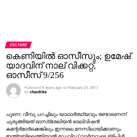
CULTURE
കെണിയില്‍ ഓസീസും; ഉമേഷ്
യാദവിന് നാല് വിക്കറ്റ്,
ഓസീസ് 9/256
Published
9 years ago
on
February 23, 2017
By
chandrika
പൂനെ: വീമ്പു പറച്ചിലും യാഥാര്‍ത്ഥ്യവും രണ്ടാണെന്ന്
ചുരുങ്ങിയത് ഓസ്‌ട്രേലിയന്‍ ടെലിവിഷന്‍
കമന്റര്‍മാര്‍ക്കെങ്കിലും ഇന്നലെ മനസിലായിക്കാണും.
ഇന്ത്യയിലെത്തിയാല്‍ ഡേവിഡ് വാര്‍നറുടെ ട്രിപ്പിള്‍