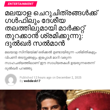
(ം4), വാഡ് (ം8) ഒകീഫ് (0) ലയണ്‍ (0)
ENTERTAINMENT
എന്നിങ്ങനെയായിരുന്നു മറ്റ് താരങ്ങളുടെ പ്രകടനം. 12
മലയാള ചെറുചിത്രങ്ങള്‍ക്ക്
ഓവറില്‍ 32 റണ്‍സ് വഴങ്ങിയാണ് ഉമേശ് യാദവ് നാല്
ഗള്‍ഫിലും ദേശീയ
വിക്കറ്റ് വീഴ്ത്തിയത്. 59 റണ്‍സും 74 റണ്‍സും യഥാക്രമം
വഴങ്ങിയാണ് അശ്വിനും ജഡേജയും രണ്ട് വിക്കറ്റ് വീതം
തലത്തിലുമായി മാര്‍ക്കറ്റ്
വീഴ്ത്തിയത്. മൂന്ന് സ്പിന്നര്‍മാരെ ഉള്‍പ്പെടുത്തിയാണ്
തുറക്കാന്‍ ശ്രമിക്കുന്നു:
ഇന്ത്യ ഓസ്‌ട്രേലിയയെ നേരിടാന്‍ ഇറങ്ങിയത്.
ദുല്‍ഖര്‍ സല്‍മാന്‍
അശ്വിനും ജഡേജയെയും കൂടാതെ ജയന്ത് യാദവും
ഇന്ത്യന്‍ നിരയില്‍ ഇടംപിടിച്ചു. ഉമേശ് യാദവ്, ഇശാന്ത്
മലയാള സിനിമയ്ക്ക് ഒരിക്കല്‍ ഉണ്ടായിരുന്ന പരിമിതികളും
ശര്‍മ്മ എന്നിവരാണ് പേസ് ബൗളര്‍മാര്‍. ബാറ്റിംഗ്
വിപണി തടസ്സങ്ങളും ഇപ്പോള്‍ മാറി വരുന്ന
നിരയില്‍ ഇന്ത്യ കാര്യമായ മാറ്റങ്ങളൊന്നും
സാഹചര്യത്തിലാണ് ഈ സാധ്യതകള്‍ ഉയരുന്നതെന്ന്
വരുത്തിയിട്ടില്ല. ഇംഗ്ലണ്ടിനെതിരെ അവസാന
ദുല്‍ഖര്‍ പറഞ്ഞു.
ടെസ്റ്റില്‍ ട്രിപ്പിള്‍ സെഞ്ച്വറി നേടിയ കരുണ്‍ നായര്‍ക്ക്
Published
12 hours ago
on
December 2, 2025
ഇത്തവണയും ടീമില്‍ ഇടംപിടിക്കാനായില്ല.
By
webdesk17
RELATED TOPICS:
CRICKET AUSTRALIA
INDIA VS AUSTRALIA
UP NEXT
റയലിന് വലന്‍സിയ ഷോക്ക്