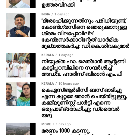
ഉത്തരവിറക്കി
അനില്‍, ആശാ ശരത്, സിദ്ധിഖ്, കലാഭവന്‍ ഷാജോണ്‍,
ഇര്‍ഷാദ് തുടങ്ങിയവരാണ് ദൃശ്യത്തിലെ മറ്റ്
INDIA
1 day ago
കഥാപാത്രങ്ങളെ അവതരിപ്പിച്ചിരുന്നത്. സുജിത്
‘ദ്രോഹിക്കുന്നതിനും പരിധിയുണ്ട്,
കോണ്‍ഗ്രസിനെ ഞെരുക്കാനുള്ള
വാസുദേവാണ് ദൃശ്യത്തിന്റെ ഛായാഗ്രാഹണം
ശ്രമം വിലപ്പോവില്ല’
നിര്‍വഹിച്ചത്. വിനു തോമസും അനില്‍
കേന്ദ്രസര്‍ക്കാറിന്റേത് ധാര്‍മിക
ജോണ്‍സണുമാണ് സംഗീത വിഭാഗം കൈകാര്യം
മൂല്യത്തകര്‍ച്ച: ഡി.കെ.ശിവകുമാര്‍
ചെയ്തത്.
KERALA
1 day ago
നിയുക്ത ഫാ. മെത്രാന്‍ ആന്റണി
കാട്ടിപ്പറമ്പിലിനെ സന്ദര്‍ശിച്ച്
അഡ്വ. ഹാരിസ് ബീരാന്‍ എം.പി
KERALA
10 hours ago
കെഎസ്ആര്‍ടിസി ബസ് ഓടിച്ചു
എന്ന കുറ്റമേ ഞാന്‍ ചെയ്തിട്ടുള്ളൂ,
കമ്മ്യൂണിസ്റ്റ് പാര്‍ട്ടി എന്നെ
ഒരുപാട് ദ്രോഹിച്ചു; ഡ്രൈവര്‍
യദു
MORE
1 day ago
മരണം 1000 കടന്നു,