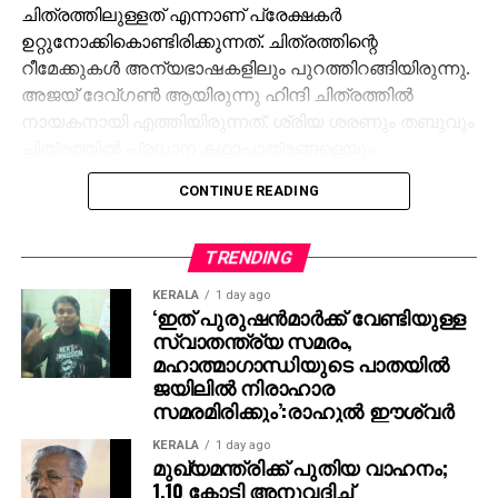
ചിത്രത്തിലുള്ളത് എന്നാണ് പ്രേക്ഷകര്‍
ഉറ്റുനോക്കികൊണ്ടിരിക്കുന്നത്. ചിത്രത്തിന്റെ
റീമേക്കുകള്‍ അന്യഭാഷകളിലും പുറത്തിറങ്ങിയിരുന്നു.
അജയ് ദേവ്ഗണ്‍ ആയിരുന്നു ഹിന്ദി ചിത്രത്തില്‍
നായകനായി എത്തിയിരുന്നത്. ശ്രിയ ശരണും തബുവും
ചിത്രത്തില്‍ പ്രധാന കഥാപാത്രങ്ങളെയും
അവതരിപ്പിച്ചിരുന്നു. മലയാളത്തില്‍ ദൃശ്യം 3
CONTINUE READING
വരുന്നുണ്ടെന്ന റിപ്പോര്‍ട്ടുകള്‍ പുറത്തുവന്നതിന്
പിന്നാലെ ദൃശ്യം 3 ഹിന്ദി പതിപ്പ് ആദ്യം എത്തുമെന്ന്
റിപ്പോര്‍ട്ടുകള്‍ ഉണ്ടായിരുന്നു. എന്നാല്‍ അതില്‍
TRENDING
വ്യക്തത വരുത്തിയിരുന്നു സംവിധായകന്‍ ജീത്തു
KERALA
1 day ago
ജോസഫ്.
‘ഇത് പുരുഷന്‍മാര്‍ക്ക് വേണ്ടിയുള്ള
സ്വാതന്ത്ര്യ സമരം,
മലയാളത്തിന്റെ സ്‌ക്രിപ്റ്റിന് വേണ്ടി അവര്‍
മഹാത്മാഗാന്ധിയുടെ പാതയില്‍
കാത്തിരിക്കുകയാണെന്നാണ് ജീത്തു ജോസഫ്
ജയിലില്‍ നിരാഹാര
സമരമിരിക്കും’:രാഹുല്‍ ഈശ്വര്‍
പറയുന്നത്. മോഹന്‍ലാല്‍ വീണ്ടും ജോര്‍ജുകുട്ടിയായി
വരുമ്പോള്‍ കുടുംബ കഥയ്ക്കാണ് പ്രാധാന്യം എന്നും
KERALA
1 day ago
ജീത്തു ജോസഫ് നേരത്തെ പ്രതികരിച്ചിരുന്നു.
മുഖ്യമന്ത്രിക്ക് പുതിയ വാഹനം;
1.10 കോടി അനുവദിച്ച്
മോഹന്‍ലാലിന് പുറമേ മീന, അന്‍സിബ ഹസന്‍, എസ്തര്‍