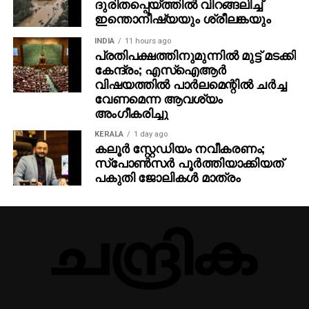
ദുരിതപ്പെയ്ത്തിൽ വിറങ്ങലിച്ച്
ഇന്തൊനീഷ്യയും ശ്രീലങ്കയും
INDIA
11 hours ago
പ്രതിപക്ഷത്തിനുമുന്നില്‍ മുട്ട് മടക്കി
കേന്ദ്രം; എസ്ഐആർ
വിഷയത്തിൽ പാർലമെന്റിൽ ചർച്ച
വേണമെന്ന ആവശ്യം
അംഗീകരിച്ചു
KERALA
1 day ago
കലൂർ സ്റ്റേഡിയം നവീകരണം;
സ്പോൺസർ പൂർത്തിയാക്കിയത്
പകുതി ജോലികൾ മാത്രം