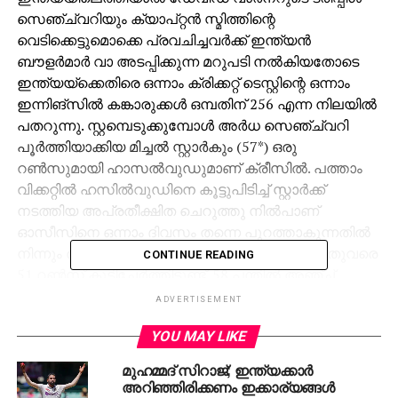
സെഞ്ച്വറിയും ക്യാപ്റ്റന്‍ സ്മിത്തിന്റെ
വെടിക്കെട്ടുമൊക്കെ പ്രവചിച്ചവര്‍ക്ക് ഇന്ത്യന്‍
ബൗളര്‍മാര്‍ വാ അടപ്പിക്കുന്ന മറുപടി നല്‍കിയതോടെ
ഇന്ത്യയ്‌ക്കെതിരെ ഒന്നാം ക്രിക്കറ്റ് ടെസ്റ്റിന്റെ ഒന്നാം
ഇന്നിങ്‌സില്‍ കങ്കാരുക്കള്‍ ഒമ്പതിന് 256 എന്ന നിലയില്‍
പതറുന്നു. സ്റ്റമ്പെടുക്കുമ്പോള്‍ അര്‍ധ സെഞ്ച്വറി
പൂര്‍ത്തിയാക്കിയ മിച്ചല്‍ സ്റ്റാര്‍കും (57*) ഒരു
റണ്‍സുമായി ഹാസല്‍വുഡുമാണ് ക്രീസില്‍. പത്താം
വിക്കറ്റില്‍ ഹസില്‍വുഡിനെ കൂട്ടുപിടിച്ച് സ്റ്റാര്‍ക്ക്
നടത്തിയ അപ്രതീക്ഷിത ചെറുത്തു നില്‍പാണ്
ഓസീസിനെ ഒന്നാം ദിവസം തന്നെ പുറത്താകുന്നതില്‍
നിന്നും രക്ഷിച്ചത്. പത്താം വിക്കറ്റില്‍ ഇരുവരും ഇതുവരെ
CONTINUE READING
51 റണ്‍സ് കൂട്ടിച്ചേര്‍ത്തിട്ടുണ്ട്. 58 പന്തില്‍ അഞ്ച്
ഫോറും, മൂന്ന് സിക്‌സും പറത്തിയാണ് സ്റ്റാര്‍ക്കിന്റെ
ADVERTISEMENT
ഇന്നിംഗ്‌സ്. ഇന്ത്യക്കായി ഉമേശ് യാദവ് നാല് വിക്കറ്റ്
YOU MAY LIKE
വീഴ്ത്തിയപ്പോള്‍, അശ്വിനും, ജഡേജയും രണ്ട് വിക്കറ്റ് വീതം
വീഴ്ത്തി. ശേഷിച്ച ഒരു വിക്കറ്റ് ജയന്ത് യാദവും നേടി.
മുഹമ്മദ് സിറാജ്; ഇന്ത്യക്കാർ
നേരത്തെ ടോസ് നേടി ബാറ്റിംഗ് തെരഞ്ഞെടുത്ത
അറിഞ്ഞിരിക്കണം ഇക്കാര്യങ്ങൾ