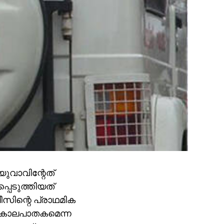
യുവാവിന്റേത്
പെടുത്തിയത്
സിന്റെ പ്രാഥമിക
 കൊലപാതകമെന്ന