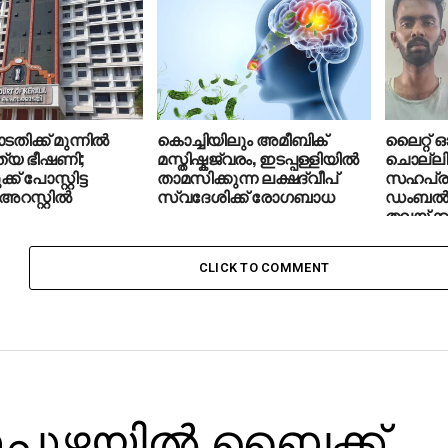
ക്ക് മുന്നില്‍
കൊച്ചിയിലും അമീബിക്
ലൈറ്റ് 
്യ ഭീഷണി;
മസ്തിഷ്കജ്വരം, ഇടപ്പള്ളിയില്‍
ചൊല്ലി ത
് പോസ്റ്റിട്ട
താമസിക്കുന്ന ലക്ഷദ്വീപ്
സഹപ്രവ
അറസ്റ്റില്‍
സ്വദേശിക്ക് രോഗബാധ
ഡംബല്‍
തലയ്ക്കട
CLICK TO COMMENT
റുപുഴയില്‍ ബൈക്ക്