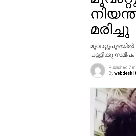
നിയന്ത്
മരിച്ചു
മൂവാറ്റുപുഴയില്‍
പള്ളിക്കു സമീപ
Published
7 m
By
webdesk1