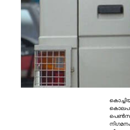
കൊച്ചിയ
കൊലപാത
പെണ്‍സ
നിഗമനം