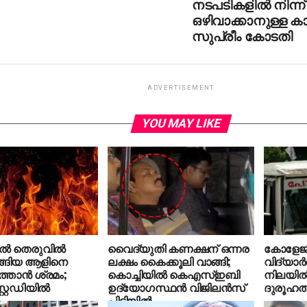
നടപടികളില്‍ നിന്ന്
ഒഴിവാക്കാനുള്ള 
സുപ്രീം കോടതി
ADVERTISEMENT
YOU MAY LIKE
ല്‍ തെരുവില്‍
വൈദ്യുതി കണക്ഷന് ഒന്നര
കോളേജ് 
റങ്ങിയ ആളിനെ
ലക്ഷം കൈക്കൂലി വാങ്ങി;
വിദ്യാര്‍
താന്‍ ശ്രമം;
കൊച്ചിയില്‍ കെഎസ്ഇബി
നിലയില്
്റ്റഡിയില്‍
ഉദ്യോഗസ്ഥന്‍ വിജിലന്‍സ്
ദുരൂഹതയ
പിടിയില്‍