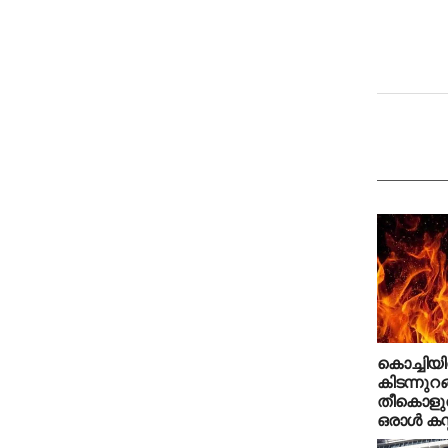
കൊച്ചിയി
കിടന്നു
തീകൊളുത്
ഒരാള്‍ കസ