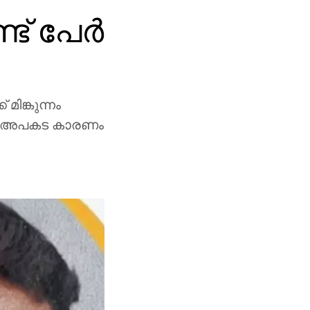
ട് പേര്‍
മിങ്കുന്നം
താണ് അപകട കാരണം