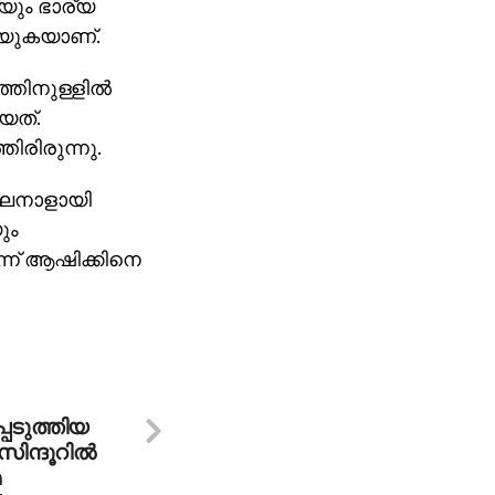
യും ഭാര്യ
്യുകയാണ്.
തിനുള്ളില്‍
യത്.
രിരുന്നു.
‍ഘനാളായി
ും
്ന് ആഷിക്കിനെ
െടുത്തിയ
ിന്ദൂറില്‍
മ