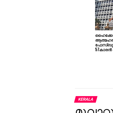
ഹൈക്കോടതി
ആത്മഹത
ഫേസ്ബുക്ക
57കാരന്‍ 
KERALA
മൂവാറ്