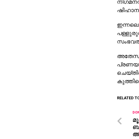
നിഗമനത
ഷിഹാനയ
ഇന്നലെ 
പള്ളുരു
സംഭവത്
അതേസമയ
പ്രണയത
ചെയ്തിര
കുത്തിക
RELATED T
DON
മൂ
ബസ
അ