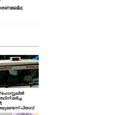
കാരണമല്ല;
ഹോസ്റ്റലില്‍
ത്ഥിനി മരിച്ച
‍;
ുണ്ടെന്ന് പിതാവ്