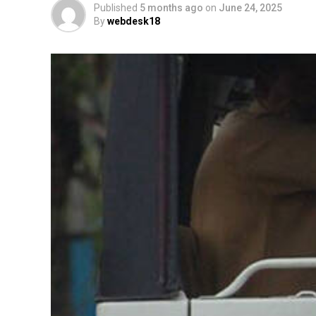
Published
5 months ago
on
June 24, 2025
By
webdesk18