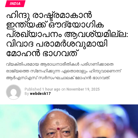
INDIA
ശ്രമിച്ച പ്രതിയെ നാട്ടുകാര്‍ തന്നെയാണ് പിടികൂടി
ഹിന്ദു രാഷ്ട്രമാകാന്‍
പൊലീസില്‍ ഏല്‍പ്പിച്ചത്.
ഇന്ത്യക്ക് ഔദ്യോഗിക
ഗുരുതരമായി പരിക്കേറ്റ ശാലിനിയെ രാമേശ്വരം
പ്രഖ്യാപനം ആവശ്യമില്ല:
ആശുപത്രിയിലെത്തിച്ചെങ്കിലും ജീവന്‍
വിവാദ പരാമര്‍ശവുമായി
രക്ഷിക്കാനായില്ല. സംഭവസമയത്ത് പ്രതി
മദ്യലഹരിയിലായിരുന്നുവെന്ന് നാട്ടുകാര്‍ പറയുന്നു.
മോഹന്‍ ഭാഗവത്
പൊലീസ് കേസ് രജിസ്റ്റര്‍ ചെയ്ത് അന്വേഷണം
വ്യക്തിപരമായ ആരാധനാരീതികള്‍ പരിഗണിക്കാതെ
ആരംഭിച്ചു.
രാജ്യത്തെ സ്‌നേഹിക്കുന്ന ഏതൊരാളും ഹിന്ദുവാണെന്ന്
ആര്‍എസ്എസ് സര്‍സംഘചാലക് മോഹന്‍ ഭാഗവത്.
Published
1 hour ago
on
November 19, 2025
By
webdesk17