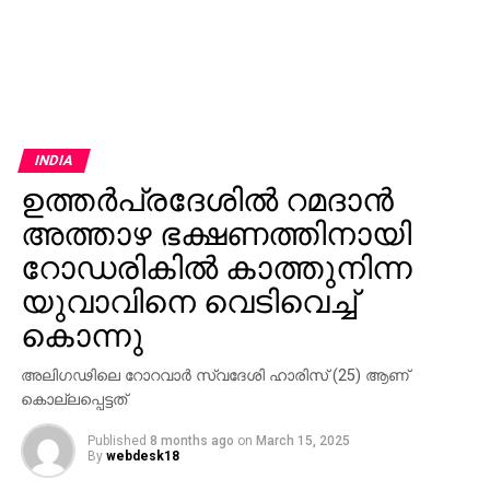
INDIA
ഉത്തര്‍പ്രദേശില്‍ റമദാന്‍
അത്താഴ ഭക്ഷണത്തിനായി
റോഡരികില്‍ കാത്തുനിന്ന
യുവാവിനെ വെടിവെച്ച്
കൊന്നു
അലിഗഢിലെ റോറവാര്‍ സ്വദേശി ഹാരിസ് (25) ആണ്
കൊല്ലപ്പെട്ടത്
Published
8 months ago
on
March 15, 2025
By
webdesk18