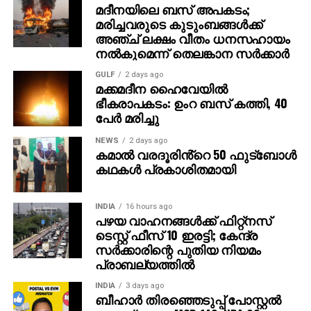
മദീനയിലെ ബസ് അപകടം;
ശിശുവിന്റെ പിതാവ് ജിഗ്‌നേഷ് മോച്ചി (38),
മരിച്ചവരുടെ കുടുംബങ്ങള്‍ക്ക്
കുടുംബാംഗങ്ങള്‍ എന്നിവര്‍ യാത്രതിരിച്ച
അഞ്ച് ലക്ഷം വീതം ധനസഹായം
ആംബുലന്‍സ് മൊദാസയില്‍ നിന്ന് ചില കിലോമീറ്റര്‍
നല്‍കുമെന്ന് തെലങ്കാന സര്‍ക്കാര്‍
മാത്രം പിന്നിട്ടപ്പോള്‍ പെട്ടെന്ന് തീപിടിത്തം ഉണ്ടായി. തീ
GULF
2 days ago
അതിവേഗം ആളിപ്പടര്‍ന്നതോടെ അഗ്‌നിശമന സേന
മക്കമദീന ഹൈവേയില്‍
എത്തുംമുമ്പ് തന്നെ കുഞ്ഞും പിതാവും ഡോക്ടറായ 30
ഭീകരാപകടം: ഉംറ ബസ് കത്തി, 40
പേര്‍ മരിച്ചു
കാരനായ രാജ്കരണ്‍ ശാന്തിലാല്‍ റെന്റിയയും 23
കാരിയായ നഴ്സ് ഭൂരി മനാത്തും വെന്തുമരിച്ചു.
NEWS
2 days ago
കമാൽ വരദൂരിൻ്റെ 50 ഫുട്ബോൾ
അപകടസമയം ഡ്രൈവര്‍ കാബിനില്‍ ഉണ്ടായിരുന്ന
കഥകൾ പ്രകാശിതമായി
മൂന്ന് പേര്‍ക്ക് ഗുരുതരമായ പൊള്ളലേറ്റതായി
ഡെപ്യൂട്ടി പൊലീസ് സൂപ്രണ്ട് ആര്‍ഡി ദാബി പറഞ്ഞു.
INDIA
16 hours ago
പരിക്കേറ്റവരെ ആശുപത്രിയില്‍
പഴയ വാഹനങ്ങള്‍ക്ക് ഫിറ്റ്‌നസ്
പ്രവേശിപ്പിച്ചിരിക്കുകയാണ്. സംഭവസ്ഥലത്ത്
ടെസ്റ്റ് ഫീസ് 10 ഇരട്ടി; കേന്ദ്ര
ഫോറന്‍സിക് സംഘം പരിശോധന നടത്തുകയും
സര്‍ക്കാരിന്റെ പുതിയ നിയമം
പ്രാബല്യത്തില്‍
തീപിടിത്തത്തിന്റെ കാരണം കണ്ടെത്താന്‍ അന്വേഷണം
തുടരുകയാണെന്നും പൊലീസ് അറിയിച്ചു.
INDIA
3 days ago
ബീഹാർ തിരഞ്ഞെടുപ്പ് പോസ്റ്റൽ