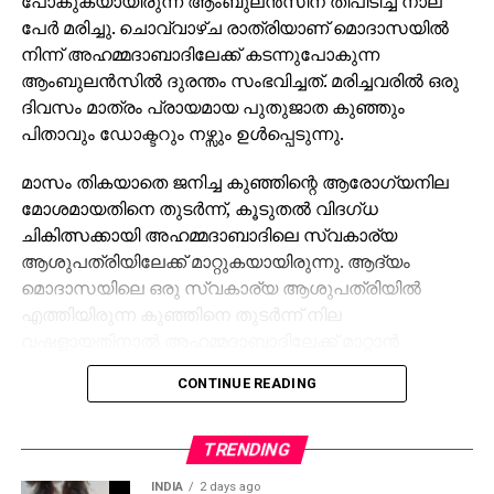
പോകുകയായിരുന്ന ആംബുലന്‍സിന് തീപിടിച്ച് നാല്
പേര്‍ മരിച്ചു. ചൊവ്വാഴ്ച രാത്രിയാണ് മൊദാസയില്‍
നിന്ന് അഹമ്മദാബാദിലേക്ക് കടന്നുപോകുന്ന
ആംബുലന്‍സില്‍ ദുരന്തം സംഭവിച്ചത്. മരിച്ചവരില്‍ ഒരു
ദിവസം മാത്രം പ്രായമായ പുതുജാത കുഞ്ഞും
പിതാവും ഡോക്ടറും നഴ്സും ഉള്‍പ്പെടുന്നു.
മാസം തികയാതെ ജനിച്ച കുഞ്ഞിന്റെ ആരോഗ്യനില
മോശമായതിനെ തുടര്‍ന്ന്, കൂടുതല്‍ വിദഗ്ധ
ചികിത്സക്കായി അഹമ്മദാബാദിലെ സ്വകാര്യ
ആശുപത്രിയിലേക്ക് മാറ്റുകയായിരുന്നു. ആദ്യം
മൊദാസയിലെ ഒരു സ്വകാര്യ ആശുപത്രിയില്‍
എത്തിയിരുന്ന കുഞ്ഞിനെ തുടര്‍ന്ന് നില
വഷളായതിനാല്‍ അഹമ്മദാബാദിലേക്ക് മാറ്റാന്‍
നിര്‍ദേശിച്ചു. കുഞ്ഞിനെയും കുടുംബത്തെയും
CONTINUE READING
കൊണ്ടുപോകാന്‍ ഓറഞ്ച് ചില്‍ഡ്രന്‍സ്
ഹോസ്പിറ്റലില്‍ നിന്നാണ് ഡോക്ടറും നഴ്സുമടങ്ങിയ
ആംബുലന്‍സ് എത്തിയതെന്ന് ആരവല്ലി എസ്.പി.
TRENDING
മനോഹര്‍ സിംഗ് ജഡേജ അറിയിച്ചു.
INDIA
2 days ago