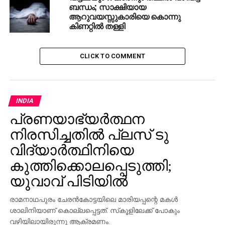
ബന്ധം; സാക്ഷിയായ
ആറുവയസ്സുകാരിയെ കൊന്നു
കിണറ്റിൽ തള്ളി
RELATED TOPICS:
MURDER CASE
MUSLIM MAN
RAMADAN
UTTAR PRADESH
UP NEXT
CLICK TO COMMENT
കൊല്ലത്ത് കാട്ടുപന്നി ഇടിച്ച് ബൈക്ക് മറിഞ്ഞ്
ചികിത്സയിലായിരുന്നയാള്‍ മരിച്ചു
DON'T MISS
സ്‌പോര്‍ട്‌സ് ക്വാട്ട നിയമനം: നിലവിലെ
INDIA
മാനദണ്ഡപ്രകാരം അനസ് എടത്തൊടിക
പ്രണയാഭ്യര്‍ത്ഥന
ജോലിക്ക് അര്‍ഹനല്ലെന്ന് കായിക മന്ത്രി
നിരസിച്ചതില്‍ പ്ലസ് ടു
വിദ്യാര്‍ത്ഥിനിയെ
കുത്തിക്കൊലപ്പെടുത്തി;
യുവാവ് പിടിയില്‍
രാമനാഥപുരം ചേരന്‍കോട്ടയിലെ മാരിയപ്പന്റെ മകള്‍
ശാലിനിയാണ് കൊല്ലപ്പെട്ടത്. സ്‌കൂളിലേക്ക് പോകും
വഴിയിലായിരുന്നു ആക്രമണം.