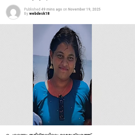
Published
49 mins ago
on
November 19, 2025
By
webdesk18
ചെന്നൈ: തമിഴ്‌നാട്ടിലെ രാമേശ്വരത്ത്