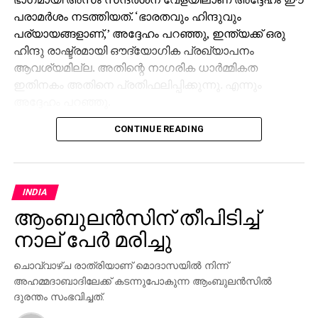
പരാമര്‍ശം നടത്തിയത്. ‘ഭാരതവും ഹിന്ദുവും
പര്യായങ്ങളാണ്,’ അദ്ദേഹം പറഞ്ഞു, ഇന്ത്യക്ക് ഒരു
ഹിന്ദു രാഷ്ട്രമായി ഔദ്യോഗിക പ്രഖ്യാപനം
ആവശ്യമില്ല. അതിന്റെ നാഗരിക ധാര്‍മ്മികത
ഇതിനകം അതിനെ പ്രതിഫലിപ്പിക്കുന്നു. എന്നും
അദ്ദേഹം പറഞ്ഞു.
CONTINUE READING
അസമിലെ ജനസംഖ്യാപരമായ മാറ്റങ്ങളെയും
സാംസ്‌കാരിക സംരക്ഷണത്തെയും കുറിച്ചുള്ള
ആശങ്കകളെ അഭിസംബോധന ചെയ്ത ഭഗവത്,
ആത്മവിശ്വാസം, ജാഗ്രത, ഒരാളുടെ ഭൂമിയോടും
INDIA
സ്വത്വത്തോടും ഉള്ള ഉറച്ച ബന്ധം എന്നിവയ്ക്ക്
ആംബുലന്‍സിന് തീപിടിച്ച്
ആഹ്വാനം ചെയ്തു.
നാല് പേര്‍ മരിച്ചു
നിയമവിരുദ്ധമായ നുഴഞ്ഞുകയറ്റം, ഹിന്ദുക്കള്‍ക്ക് മൂന്ന്
കുട്ടികളുടെ മാനദണ്ഡം ഉള്‍പ്പെടെയുള്ള സന്തുലിത
ചൊവ്വാഴ്ച രാത്രിയാണ് മൊദാസയില്‍ നിന്ന്
ജനസംഖ്യാ നയത്തിന്റെ ആവശ്യകത, ഭിന്നിപ്പിക്കുന്ന
അഹമ്മദാബാദിലേക്ക് കടന്നുപോകുന്ന ആംബുലന്‍സില്‍
ദുരന്തം സംഭവിച്ചത്.
മതപരിവര്‍ത്തനങ്ങളെ ചെറുക്കേണ്ടതിന്റെ പ്രാധാന്യം
തുടങ്ങിയ വിഷയങ്ങളെക്കുറിച്ച് അദ്ദേഹം സംസാരിച്ചു.