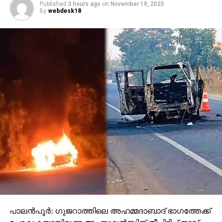
Published
3 hours ago
on
November 19, 2025
By
webdesk18
പാലന്‍പൂര്‍: ഗുജറാത്തിലെ അഹമ്മദാബാദ് ഭാഗത്തേക്ക്