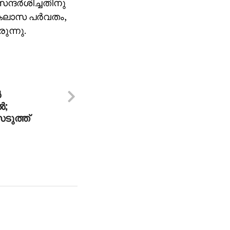
്ദര്‍ശിച്ചതിനു
ൈലാസ പര്‍വതം,
ുന്നു.
‍
‍;
ുത്ത്