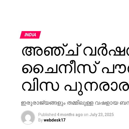
INDIA
അഞ്ച് വര്‍ഷ
ചൈനീസ് പൗരന്‍മാ
വിസ പുനരാരംഭി
ഇരുരാജ്യങ്ങളും തമ്മിലുള്ള വഷളായ ബന്
Published
4 months ago
on
July 23, 2025
By
webdesk17