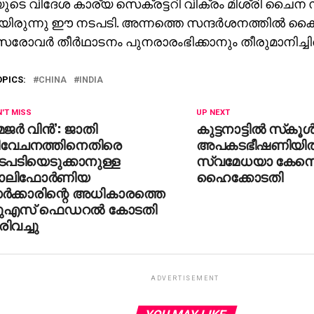
ുടെ വിദേശ കാര്യ സെക്രട്ടറി വിക്രം മിശ്രി ചൈന സന
ിരുന്നു ഈ നടപടി. അന്നത്തെ സന്ദര്‍ശനത്തില്‍ ക
ോവര്‍ തീര്‍ഥാടനം പുനരാരംഭിക്കാനും തീരുമാനിച്ചിര
OPICS:
CHINA
INDIA
'T MISS
UP NEXT
േജര്‍ വിന്‍’: ജാതി
കുട്ടനാട്ടില്‍ സ്‌കൂള്
ിവേചനത്തിനെതിരെ
അപകടഭീഷണിയില്
ടപടിയെടുക്കാനുള്ള
സ്വമേധയാ കേസെട
ാലിഫോര്‍ണിയ
ഹൈക്കോടതി
്‍ക്കാരിന്റെ അധികാരത്തെ
ുഎസ് ഫെഡറല്‍ കോടതി
ിവച്ചു
ADVERTISEMENT