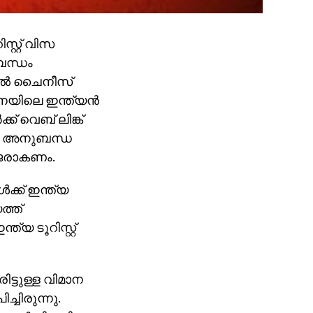
്റ്റ് വിസ
ബന്ധം
തല്‍ ചൈനീസ്
ചൈനയിലെ ഇന്ത്യന്‍
ക് വെബ് ലിങ്ക്
ടും അനുബന്ധ
ാജരാകണം.
ക്ക് ഇന്ത്യ
ത്ത്
യ ടൂറിസ്റ്റ്
ട്ടുള്ള വിമാന
്ചിരുന്നു.