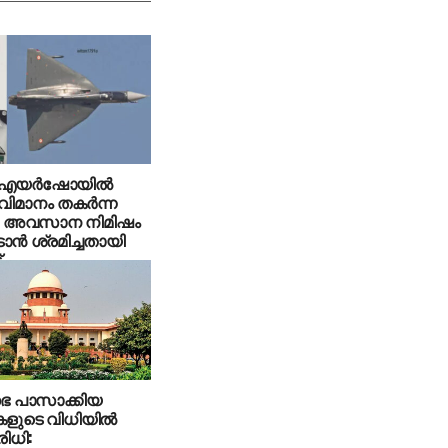
യര്‍ഷോയില്‍
ിമാനം തകര്‍ന്ന
: അവസാന നിമിഷം
ടാന്‍ ശ്രമിച്ചതായി
്
 പാസാക്കിയ
ളുടെ വിധിയില്‍
ിധി: