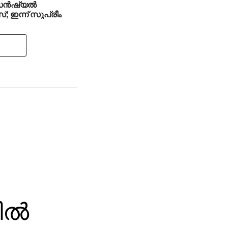
്‍ഷ്യല്‍
്; ഇന്ന് സുപ്രീം
ുടെ മറുപടി
ല്‍