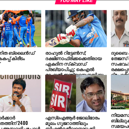
YOU MAY LIKE
വനിത ബ്ലൈൻഡ്
രാഹുൽ റിട്ടേൺസ്;
ദുബൈ എ
പ്പ് കിരീടം
ദക്ഷിണാഫ്രിക്കക്കെതിരായ
തേജസ് വ
ഏകദിന സ്‌ക്വാഡ്
സംഭവം
പ്രഖ്യാപിച്ചു; കെഎൽ
രക്ഷപ്പെ
രാഹുൽ ഇന്ത്യയെ നയിക്കും
റിപ്പോര്‍ട്ട
നിയമസഭ
‍ക്കാര്‍
എസ്ഐആർ ജോലിഭാരം
ബില്ലുക
ത്തിന് 2400
മൂലം ​ഗുജറാത്തിലും
സമയപര
 അനുവദിച്ചപ്പോള്‍
ബിഎൽഒ ജീവനൊടുക്കി