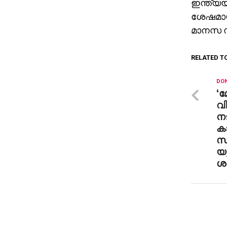
ഇന്ത്യയ
ശേഷമായ
മാനസ സര
RELATED T
DON
‘മ
വ
ന
ക
സര
യ
ശര