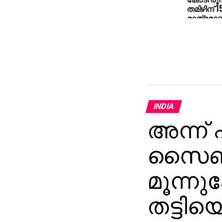
തമിഴിന് 
മാത്രമാണ
ഉദയനിധി സ
INDIA
അന്ന് 
സൈബര്‍ 
മൂന്ന
തട്ടിയ