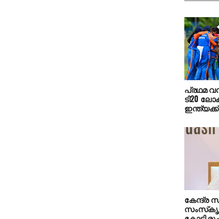
പ്രഥമ 
ടി20 ലോകക
ഇന്ത്യക്ക്
കേന്ദ്ര സര്
സംസ്‌കൃത
കോടി രൂപ