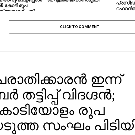
പ്രസിഡന
150 കോടി രൂപ
റഫറന്‍സ
് അനുവദിച്ചത്:
കോടതിയ
്റ്റാലിന്‍
CLICK TO COMMENT
പരാതിക്കാരന്‍ ഇന്ന്
തട്ടിപ്പ് വിദഗ്ദന്‍;
ുകോടിയോളം രൂപ
െടുത്ത സംഘം പിടിയി