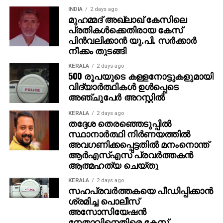
നായകനായും പൃഥ്വിരാജ് സുകുമാരന്‍ വില്ലനായും
INDIA
2 days ago
മുഹമ്മദ് അഖ്‌ലാഖ് കേസിലെ
എത്തുന്ന പുതിയ ചിത്രത്തിന്റെ ഒരുക്കങ്ങളിലാണ്.
പ്രതികള്‍ക്കെതിരായ കേസ്
അതേസമയം, ബാഹുബലി ഒന്നും രണ്ടും ഭാഗങ്ങളും
പിന്‍വലിക്കാന്‍ യു.പി. സര്‍ക്കാര്‍
ചേര്‍ത്ത ‘ദി എപ്പിക്ക്’ തിയറ്ററുകളില്‍ ആവേശം
നീക്കം തുടങ്ങി
സൃഷ്ടിച്ചുകൊണ്ടിരിക്കുകയാണ്.
KERALA
2 days ago
500 രൂപയുടെ കള്ളനോട്ടുകളുമായി
വിദ്യാര്‍ത്ഥികള്‍ ഉള്‍പ്പെടെ
അഞ്ചുപേര്‍ അറസ്റ്റില്‍
KERALA
2 days ago
തദ്ദേശ തെരഞ്ഞെടുപ്പില്‍
സ്ഥാനാര്‍ത്ഥി നിര്‍ണയത്തില്‍
അവഗണിക്കപ്പെട്ടതില്‍ മനംനൊന്ത്
ആര്‍എസ്എസ് പ്രവര്‍ത്തകന്‍
ആത്മഹത്യ ചെയ്തു
KERALA
2 days ago
സഹപ്രവര്‍ത്തകയെ പീഡിപ്പിക്കാന്‍
ശ്രമിച്ച പൊലീസ്
അസോസിയേഷന്‍
നേതാവിനെതിരെ കേസ്