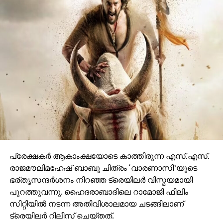
നിറഞ്ഞ ഇവന്റിലെ സദസ്സ് ഹർഷാരവം കൊണ്ട്
വേദിയെ ധന്യമാക്കി. ഐമാക്‌സിലാണ് ചിത്രം
ഒരുങ്ങുന്നത് എന്നതിനാല്‍ തന്നെ തിയേറ്ററുകളില്‍
ഗംഭീരമായ കാഴ്ചാനുഭൂതി
സമ്മാനിക്കുമെന്നുറപ്പാണ്.ബാഹുബലിയും ആർ ആർ
ആറും ഒരുക്കിയ രാജമൗലിയുടെ ബ്രഹ്മാണ്ഡ ചിത്രം
വാരണാസി 2027ൽ തിയേറ്ററുകളിലേക്കെത്തും. പി ആർ
ഓ ആൻഡ് മാർക്കറ്റിംഗ് സ്ട്രാറ്റജിസ്റ്റ് : പ്രതീഷ് ശേഖർ.
പ്രേക്ഷകര്‍ ആകാംക്ഷയോടെ കാത്തിരുന്ന എസ്.എസ്.
രാജമൗലിമഹേഷ് ബാബു ചിത്രം ‘വാരണാസി’യുടെ
ഭര്തൃസന്ദര്‍ശനം നിറഞ്ഞ ട്രെയിലര്‍ വിസ്മയമായി
പുറത്തുവന്നു. ഹൈദരാബാദിലെ റാമോജി ഫിലിം
സിറ്റിയില്‍ നടന്ന അതിവിശാലമായ ചടങ്ങിലാണ്
ട്രെയിലര്‍ റിലീസ് ചെയ്തത്.