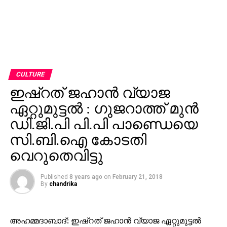
CULTURE
ഇഷ്‌റത് ജഹാന്‍ വ്യാജ
ഏറ്റുമുട്ടല്‍ : ഗുജറാത്ത് മുന്‍
ഡി.ജി.പി പി.പി പാണ്ഡെയെ
സി.ബി.ഐ കോടതി
വെറുതെവിട്ടു
Published
8 years ago
on
February 21, 2018
By
chandrika
അഹമ്മദാബാദ്: ഇഷ്‌റത് ജഹാന്‍ വ്യാജ ഏറ്റുമുട്ടല്‍