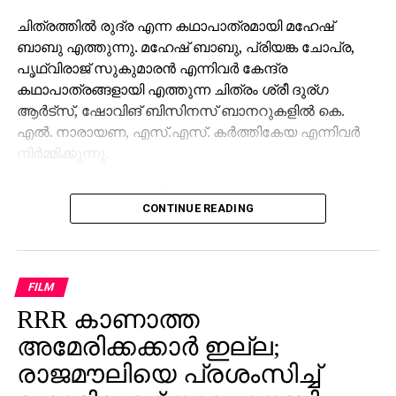
ചിത്രത്തില്‍ രുദ്ര എന്ന കഥാപാത്രമായി മഹേഷ്
ബാബു എത്തുന്നു. മഹേഷ് ബാബു, പ്രിയങ്ക ചോപ്ര,
പൃഥ്വിരാജ് സുകുമാരന്‍ എന്നിവര്‍ കേന്ദ്ര
കഥാപാത്രങ്ങളായി എത്തുന്ന ചിത്രം ശ്രീ ദുര്ഗ
ആര്‍ട്‌സ്, ഷോവിങ് ബിസിനസ് ബാനറുകളില്‍ കെ.
എല്‍. നാരായണ, എസ്.എസ്. കര്‍ത്തികേയ എന്നിവര്‍
നിര്‍മ്മിക്കുന്നു.
കീരവാണിയാണ് സംഗീതം ഒരുക്കുന്നത്. പുറത്തിറങ്ങിയ
CONTINUE READING
മണിക്കൂറുകള്‍ക്കുള്ളില്‍ തന്നെ 5 മില്യണിലധികം
കാഴ്ചകളുമായി ട്രെയിലര്‍ ലോകവ്യാപകമായി
ട്രെന്‍ഡിങ് പട്ടികയില്‍ മുന്നിലാണ്. 130ണ്മ100 അടി
വലുപ്പത്തിലുള്ള പ്രത്യേക സ്‌ക്രീനില്‍ പ്രേക്ഷകര്‍ക്ക്
FILM
മുന്നില്‍ ട്രെയിലര്‍ പ്രദര്‍ശിപ്പിച്ചു.
RRR കാണാത്ത
ട്രെയിലര്‍ സി.ഇ. 512-ലെ വാരണാസിയുടെ
അമേരിക്കക്കാര്‍ ഇല്ല;
ദൃശ്യങ്ങളോടെ തുടങ്ങുന്നു. തുടര്‍ന്ന് 2027ല്‍
രാജമൗലിയെ പ്രശംസിച്ച്
ഭൂമിയിലേക്ക് വരുന്നു എന്നു കാണിക്കുന്ന ‘ശാംഭവി’ എന്ന