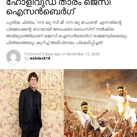
ഹോളിവുഡ് താരം ജെസി
ഛിന്നഗ്രഹം, അന്റാര്‍ട്ടിക്കയിലെ റോസ് ഐസ്
ഷെല്‍ഫ്, ആഫ്രിക്കയിലെ അംബോസെലി വനം,
ഐസന്‍ബെര്‍ഗ്
ബി.സി.ഇ 7200-ലെ ലങ്കാനഗരം, വാരണാസിയിലെ
പുതിയ ചിത്രം ‘നൗ യു സീ മീ: നൗ യു ഡോണ്ട്’ എന്നതിന്റെ
മണികര്‍ണികാ ഘട്ട് തുടങ്ങിയ ഭീമാകാര
പ്രമോഷന്റെ ഭാഗമായി ബോംബെ ടൈംസിന് നല്‍കിയ
ദൃശ്യവിശേഷങ്ങള്‍ അതിശയത്തോടെ
അഭിമുഖത്തിലാണ് ജെസി ഐസന്‍ബെര്‍ഗ് രാജമൗലിയെയും
അവതരിപ്പിക്കുന്നു.
ചിത്രത്തെയും കുറിച്ച് അഭിപ്രായം പ്രകടിപ്പിച്ചത്.
കയ്യില്‍ ത്രിശൂലം പിടിച്ച് കാളയുടെ പുറത്ത്
Published
5 days ago
on
November 12, 2025
സവാരിയുമായി എത്തുന്ന രുദ്രയായി മഹേഷ്
By
webdesk18
ബാബുവിന്റെ എന്‍ട്രിയാണ് ട്രെയിലറിന്റെ ഹൈലൈറ്റ്.
അതേപോലെ, വേദിയിലേക്കും മഹേഷ് ബാബു
കാളപ്പുറത്ത് സവാരിയായി എത്തിയപ്പോള്‍ 60,000-
ത്തിലധികം പ്രേക്ഷകര്‍ കൈയ്യടി മുഴക്കി വരവേറ്റു.
ഐമാക്‌സ് ഫോര്‍മാറ്റിലാണ് ഈ ചിത്രം ഒരുക്കുന്നത്.
അതിനാല്‍ തന്നെ തിയേറ്ററുകളില്‍ അത്ഭുതകരമായ
കാഴ്ചാനുഭവം സമ്മാനിക്കുമെന്നുറപ്പ്. ബാഹുബലി,
ഞഞഞ എന്നിവയുടെ സംവിധായകന്‍ രാജമൗലിയുടെ
ഈ ബ്രഹ്‌മാണ്ഡ പ്രോജക്റ്റ് 2027-ല്‍