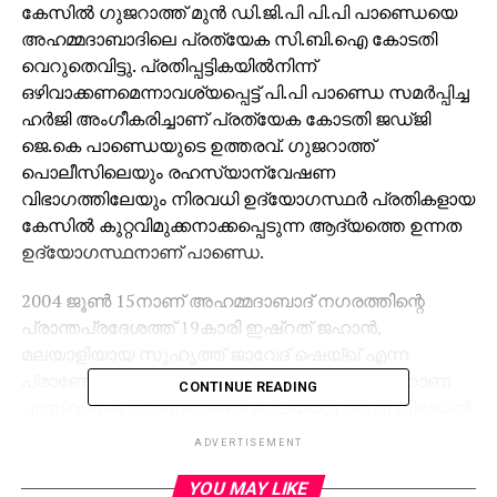
കേസില്‍ ഗുജറാത്ത് മുന്‍ ഡി.ജി.പി പി.പി പാണ്ഡെയെ
അഹമ്മദാബാദിലെ പ്രത്യേക സി.ബി.ഐ കോടതി
വെറുതെവിട്ടു. പ്രതിപ്പട്ടികയില്‍നിന്ന്
ഒഴിവാക്കണമെന്നാവശ്യപ്പെട്ട് പി.പി പാണ്ഡെ സമര്‍പ്പിച്ച
ഹര്‍ജി അംഗീകരിച്ചാണ് പ്രത്യേക കോടതി ജഡ്ജി
ജെ.കെ പാണ്ഡെയുടെ ഉത്തരവ്. ഗുജറാത്ത്
പൊലീസിലെയും രഹസ്യാന്വേഷണ
വിഭാഗത്തിലേയും നിരവധി ഉദ്യോഗസ്ഥര്‍ പ്രതികളായ
കേസില്‍ കുറ്റവിമുക്കനാക്കപ്പെടുന്ന ആദ്യത്തെ ഉന്നത
ഉദ്യോഗസ്ഥനാണ് പാണ്ഡെ.
2004 ജൂണ്‍ 15നാണ് അഹമ്മദാബാദ് നഗരത്തിന്റെ
പ്രാന്തപ്രദേശത്ത് 19കാരി ഇഷ്‌റത് ജഹാന്‍,
മലയാളിയായ സുഹൃത്ത് ജാവേദ് ഷെയ്ഖ് എന്ന
പ്രാണേഷ് പിള്ളൈ, സീഷാന്‍ ജോഹര്‍, അംജദ് റാണ
CONTINUE READING
എന്നിവരുടെ മൃതദേഹങ്ങള്‍ വെടിയേറ്റു മരിച്ചു നിലയില്‍
ഗുജറാത്ത് പൊലീസ് പ്രദര്‍ശിപ്പിച്ചത്. ഗുജറാത്ത്
ADVERTISEMENT
മുഖ്യമന്ത്രിയായിരുന്ന നരേന്ദ്രമോദിയെ
വധിക്കാനെത്തിയ ലഷ്‌കര്‍ ഭീകരരെ ഏറ്റുമുട്ടലില്‍
YOU MAY LIKE