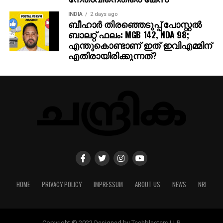
INDIA
2 days ago
ബീഹാർ തിരഞ്ഞെടുപ്പ് പോസ്റ്റൽ
ബാലറ്റ് ഫലം: MGB 142, NDA 98;
എന്തുകൊണ്ടാണ് ഇത് ഇവിഎമ്മിന്
എതിരായിരിക്കുന്നത്?
HOME
PRIVACY POLICY
IMPRESSUM
ABOUT US
NEWS
NRI
Copyright © 2022 Designed by Techblasters LLP