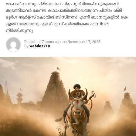
മഹേഷ് ബാബു, പ്രിയങ്ക ചോപ്ര, പൃഥ്വിരാജ് സുകുമാരൻ
UP NEXT
യാത്രക്കാരെ കൊള്ളയടിക്കുന്നതില്‍ സര്‍വ
തുടങ്ങിയവർ കേന്ദ്ര കഥാപാത്രത്തിലെത്തുന്ന ചിത്രം ശ്രീ
റെക്കോര്‍ഡുകളും തകര്‍ത്ത് കരിപ്പൂര്‍
ദുർഗ ആർട്ട്സ്,ഷോവിങ് ബിസിനസ് എന്നീ ബാനറുകളിൽ കെ
എൽ നാരായണ, എസ് എസ് കർത്തികേയ എന്നിവർ
നിർമ്മിക്കുന്നു.
Published
7 hours ago
on
November 17, 2025
By
webdesk18