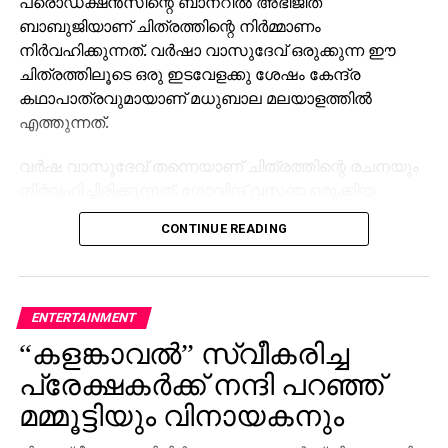
പ്രൊഡക്ഷന്‍സിന്റെ ബാനറില്‍ അഭിജിത്
ബാബുജിയാണ് ചിത്രത്തിന്റെ നിര്‍മ്മാണം
നിര്‍വഹിക്കുന്നത്. വര്‍ഷാ വാസുദേവ് ഒരുക്കുന്ന ഈ
ചിത്രത്തിലൂടെ ഒരു ഇടവേളക്കു ശേഷം കേന്ദ്ര
കഥാപാത്രവുമായാണ് മധുബാല മലയാളത്തില്‍
എത്തുന്നത്.
വര്‍ഷ വാസുദേവ് തന്നെയാണ് ചിത്രത്തിന്റെ രചനയും
നിര്‍വഹിച്ചിരിക്കുന്നത്. ഗോവിന്ദ് വസന്ത ഒരുക്കിയ
സംഗീതത്തിന്റെ പശ്ചാത്തലത്തോടെ ആണ് ചിത്രം
CONTINUE READING
ഒരുങ്ങുന്നത്. ചിത്രത്തിന്റെ ഫസ്റ്റ് ലുക്ക് പോസ്റ്റര്‍
നേരത്തെ പുറത്തു വന്നിരുന്നു. തമിഴ് സംവിധായകന്‍
മണി രത്നം ആണ് ഫസ്റ്റ് ലുക്ക് പുറത്തു വിട്ടത്.
പൂര്‍ണ്ണമായും വാരണാസിയില്‍ ചിത്രീകരണം
ENTERTAINMENT
പൂര്‍ത്തിയായ ചിത്രം 2026 ആദ്യം തീയേറ്ററുകളില്‍
“കളങ്കാവൽ” സ്വീകരിച്ച
എത്തും.
പ്രേക്ഷകർക്ക് നന്ദി പറഞ്ഞ്
ഛായാഗ്രഹണം : ഫയിസ് സിദ്ധിക്ക്, സംഗീതം:
മമ്മൂട്ടിയും വിനായകനും
ഗോവിന്ദ് വസന്ത, എഡിറ്റര്‍ : റെക്ക്‌സണ്‍ ജോസഫ്,