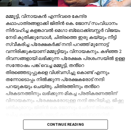
മമ്മൂട്ടി, വിനായകൻ എന്നിവരെ കേന്ദ്ര
കഥാപാത്രങ്ങളാക്കി ജിതിൻ കെ. ജോസ് സംവിധാനം
നിർവഹിച്ച കളങ്കാവൽ മെഗാ ബ്ലോക്ക്ബസ്റ്റർ വിജയം
നേടി കുതിക്കുമ്പോൾ, ചിത്രത്തെ ഇരു കയ്യും നീട്ടി
സ്വീകരിച്ച പ്രേക്ഷകർക്ക് നന്ദി പറഞ്ഞ് മുന്നോട്ട്
വന്നിരിക്കുകയാണ് മമ്മൂട്ടിയും വിനായകനും. കഴിഞ്ഞ 2
ദിവസങ്ങളായി ലഭിക്കുന്ന പ്രേക്ഷക പ്രശംസയിൽ ഉള്ള
സന്തോഷം പങ്ക് വെച്ച മമ്മൂട്ടി, തൻ്റെ
തിരഞ്ഞെടുപ്പുകളെ വിശ്വസിച്ചു കൊണ്ട് എന്നും
തന്നോടൊപ്പം നിൽക്കുന്ന പ്രേക്ഷകരോട് നന്ദി
പറയുകയും ചെയ്തു. ചിത്രത്തിനും തൻ്റെ
പ്രകടനത്തിനും ലഭിക്കുന്ന മികച്ച പ്രതികരണത്തിന്
വിനായകനും പ്രേക്ഷകരോടുള്ള നന്ദി അറിയിച്ചു. ജിഷ്ണു
ശ്രീകുമാറും ജിതിൻ കെ ജോസും ചേർന്ന് തിരക്കഥ
രചിച്ച കളങ്കാവൽ, മമ്മൂട്ടി കമ്പനിയുടെ ബാനറിൽ
നിർമ്മിച്ച ഏഴാമത്തെ ചിത്രം കൂടിയാണ്. ദുൽഖർ
CONTINUE READING
സൽമാൻ നായകനായെത്തിയ സൂപ്പർഹിറ്റ് ചിത്രം