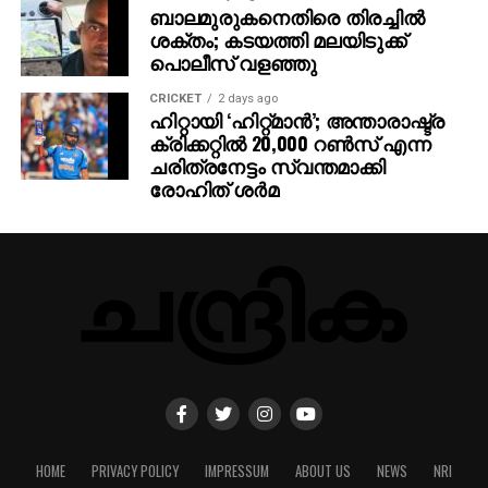
പിആർഓ – വൈശാഖ് സി വടക്കേവീട്, ജിനു
ബാലമുരുകനെതിരെ തിരച്ചില്‍
അനിൽകുമാർ.
ശക്തം; കടയത്തി മലയിടുക്ക്
പൊലീസ് വളഞ്ഞു
CRICKET
2 days ago
ഹിറ്റായി ‘ഹിറ്റ്മാന്‍’; അന്താരാഷ്ട്ര
ക്രിക്കറ്റില്‍ 20,000 റണ്‍സ് എന്ന
ചരിത്രനേട്ടം സ്വന്തമാക്കി
രോഹിത് ശര്‍മ
HOME
PRIVACY POLICY
IMPRESSUM
ABOUT US
NEWS
NRI