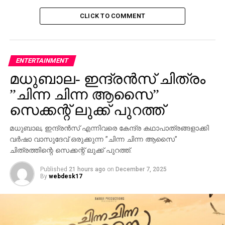
കൊല്ലപ്പെട്ടതെന്നും അടക്കമുള്ള കാര്യങ്ങളില്‍
സത്യസന്ധമായ അന്വേഷണം വേണമെന്നും
CLICK TO COMMENT
മന്‍സൂര്‍ അലിഖാന്‍ ആവശ്യപ്പെട്ടു.
നേരത്തെ ജയലളിതയുടെ മരണത്തിലുള്ള ദുരൂഹത
അന്വേഷിക്കണമെന്നാവശ്യപ്പെട്ട് നടി ഗൗതമി
ENTERTAINMENT
പ്രധാനമന്ത്രിക്ക് കത്തയച്ചിരുന്നു. ജയലളിതയുടെ
മധുബാല- ഇന്ദ്രന്‍സ് ചിത്രം
മരണത്തില്‍ വിവിധ മേഖലകളില്‍ നിന്നുള്ളവര്‍ ദുരൂഹത
”ചിന്ന ചിന്ന ആസൈ”
ആരോപിക്കുന്നുണ്ട്.
സെക്കന്റ് ലുക്ക് പുറത്ത്
RELATED TOPICS:
മധുബാല, ഇന്ദ്രന്‍സ് എന്നിവരെ കേന്ദ്ര കഥാപാത്രങ്ങളാക്കി
UP NEXT
വര്‍ഷാ വാസുദേവ് ഒരുക്കുന്ന ”ചിന്ന ചിന്ന ആസൈ”
മുംബൈ ടെസ്റ്റില്‍ ഇന്ത്യക്ക് ജയം, പരമ്പര
ചിത്രത്തിന്റെ സെക്കന്റ് ലുക്ക് പുറത്ത്.
DON'T MISS
Published
21 hours ago
on
December 7, 2025
പ്രീമിയര്‍ ലീഗില്‍ ചെല്‍സി കുതിക്കുന്നു;
By
webdesk17
മാഞ്ചസ്റ്ററിനും ആര്‍സനലിനും ജയം