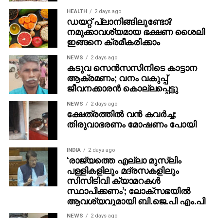
സംഗീതം – മുജീബ് മജീദ്, എഡിറ്റർ – പ്രവീൺ പ്രഭാകർ,
HEALTH
2 days ago
ഡയറ്റ് പ്ലാനിങ്ങിലുണ്ടോ?
ലൈൻ പ്രൊഡ്യൂസർ- സുനിൽ സിംഗ്, പ്രൊഡക്ഷൻ
നമുക്കാവശ്യമായ ഭക്ഷണ ശൈലി
കൺട്രോളർ- അരോമ മോഹൻ, പ്രൊഡക്ഷൻ
ഇങ്ങനെ ക്രമീകരിക്കാം
ഡിസൈനർ- ഷാജി നടുവിൽ, ഫൈനൽ മിക്സ് – എം
ആർ രാജാകൃഷ്ണൻ, ചീഫ് അസോസിയേറ്റ് ഡയറക്ടർ-
NEWS
2 days ago
കടുവ സെന്‍സസിനിടെ കാട്ടാന
ബോസ്, മേക്കപ്പ്- അമൽ ചന്ദ്രൻ, ജോർജ്
ആക്രമണം; വനം വകുപ്പ്
സെബാസ്റ്റ്യൻ, വസ്ത്രാലങ്കാരം- അഭിജിത്ത് സി,
ജീവനക്കാരന്‍ കൊല്ലപ്പെട്ടു
വരികൾ – വിനായക് ശശികുമാർ, ഹരിത ഹരി ബാബു,
കളറിസ്റ്റ് – ലിജു പ്രഭാകർ, സംഘട്ടനം – ആക്ഷൻ
NEWS
2 days ago
ക്ഷേത്രത്തില്‍ വന്‍ കവര്‍ച്ച;
സന്തോഷ്, സൗണ്ട് ഡിസൈൻ – കിഷൻ മോഹൻ,
തിരുവാഭരണം മോഷണം പോയി
വിഎഫ്എക്സ് സൂപ്പർവൈസർ – എസ് സന്തോഷ്
രാജു, വിഎഫ്എക്സ് കോഓർഡിനേറ്റർ – ഡിക്സൻ പി
ജോ, വിഎഫ്എക്സ് – വിശ്വ എഫ് എക്സ്, സിങ്ക്
INDIA
2 days ago
‘രാജ്യത്തെ എല്ലാ മുസ്‌ലിം
സൗണ്ട് – സപ്ത റെക്കോർഡ്സ്, സ്റ്റിൽസ്- നിദാദ്,
പള്ളികളിലും മദ്രസകളിലും
ടൈറ്റിൽ ഡിസൈൻ – ആഷിഫ് സലീം, പബ്ലിസിറ്റി
സിസിടിവി ക്യാമറകള്‍
ഡിസൈൻസ്- ആൻ്റണി സ്റ്റീഫൻ, ആഷിഫ് സലീം,
സ്ഥാപിക്കണം’; ലോക്‌സഭയില്‍
ഡിജിറ്റൽ മാർക്കറ്റിംഗ്- വിഷ്ണു സുഗതൻ, ഓവർസീസ്
ആവശ്യവുമായി ബി.ജെ.പി എം.പി
ഡിസ്ട്രിബൂഷൻ പാർട്ണർ- ട്രൂത് ഗ്ലോബൽ ഫിലിംസ്,
NEWS
2 days ago