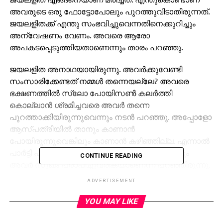
അവരുടെ ഒരു ഫോട്ടോപോലും പുറത്തുവിടാതിരുന്നത്.
ജയലളിതക്ക് എന്തു സംഭവിച്ചുവെന്നതിനെക്കുറിച്ചും
അന്വേഷണം വേണം. അവരെ ആരോ
അപകടപ്പെടുത്തിയതാണെന്നും താരം പറഞ്ഞു.
ജയലളിത അനാഥയായിരുന്നു. അവര്‍ക്കുവേണ്ടി
സംസാരിക്കേണ്ടത് നമ്മള്‍ തന്നെയല്ലേ? അവരെ
ഭക്ഷണത്തില്‍ സ്ലോ പോയിസണ്‍ കലര്‍ത്തി
കൊല്ലാന്‍ ശ്രമിച്ചവരെ അവര്‍ തന്നെ
പുറത്താക്കിയിരുന്നുവെന്നും നടന്‍ പറഞ്ഞു. അപ്പോളോ
ആസ്പത്രിയില്‍ താനും കാണാന്‍
പോയിരുന്നുവെങ്കിലും കാണാന്‍ കഴിഞ്ഞില്ല. എന്നാല്‍
പാര്‍ട്ടി പ്രവര്‍ത്തകരും ആസ്പത്രി അധികൃതരും
CONTINUE READING
അവര്‍ സുഖം പ്രാപിച്ചുവരികയാണെന്ന് പറഞ്ഞിരുന്നു.
രാഹുല്‍ഗാന്ധി ഉള്‍പ്പെടെയുള്ള പ്രമുഖ
ADVERTISEMENT
നേതാക്കന്‍മാര്‍ക്കുപോലും ജയലളിതയെ കാണാന്‍
കഴിഞ്ഞിരുന്നില്ല. എന്തായിരുന്നു അവരുടെ
YOU MAY LIKE
അസുഖമെന്നും എങ്ങനെയാണ് അവര്‍