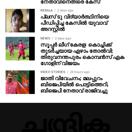
നേതാവിനെതിരെ കേസ്
എക്സിക്യൂട്ടീവ് പ്രൊഡ്യൂസർ – ജോർജ്
സെബാസ്റ്റ്യൻ, ഛായാഗ്രഹണം- ഫൈസൽ അലി,
KERALA
2 days ago
പ്ലസ് ടു വിദ്യാര്‍ത്ഥിനിയെ
സംഗീതം – മുജീബ് മജീദ്, എഡിറ്റർ – പ്രവീൺ പ്രഭാകർ,
പീഡിപ്പിച്ച കേസില്‍ യുവാവ്
ലൈൻ പ്രൊഡ്യൂസർ- സുനിൽ സിംഗ്, പ്രൊഡക്ഷൻ
അറസ്റ്റില്‍
കൺട്രോളർ- അരോമ മോഹൻ, പ്രൊഡക്ഷൻ
ഡിസൈനർ- ഷാജി നടുവിൽ, ഫൈനൽ മിക്സ് – എം
NEWS
2 days ago
സൂപ്പര്‍ ലീഗ് കേരള: കൊച്ചിക്ക്
ആർ രാജാകൃഷ്ണൻ, ചീഫ് അസോസിയേറ്റ് ഡയറക്ടർ-
തുടര്‍ച്ചയായ ഏഴാം തോല്‍വി;
ബോസ്, മേക്കപ്പ്- അമൽ ചന്ദ്രൻ, ജോർജ്
തിരുവനന്തപുരം കൊമ്പന്‍സ് ഏക
സെബാസ്റ്റ്യൻ, വസ്ത്രാലങ്കാരം- അഭിജിത്ത് സി,
ഗോളിന് വിജയം
വരികൾ – വിനായക് ശശികുമാർ, ഹരിത ഹരി ബാബു,
VIDEO STORIES
24 hours ago
കളറിസ്റ്റ് – ലിജു പ്രഭാകർ, സംഘട്ടനം – ആക്ഷൻ
ജാതി വിവേചനം; മലപ്പുറം
സന്തോഷ്, സൗണ്ട് ഡിസൈൻ – കിഷൻ മോഹൻ,
ബിജെപിയില്‍ പൊട്ടിത്തെറി,
വിഎഫ്എക്സ് സൂപ്പർവൈസർ – എസ് സന്തോഷ്
ബിജെപി നേതാവ് രാജിവച്ചു
രാജു, വിഎഫ്എക്സ് കോഓർഡിനേറ്റർ – ഡിക്സൻ പി
ജോ, വിഎഫ്എക്സ് – വിശ്വ എഫ് എക്സ്, സിങ്ക്
സൗണ്ട് – സപ്ത റെക്കോർഡ്സ്, സ്റ്റിൽസ്- നിദാദ്,
ടൈറ്റിൽ ഡിസൈൻ – ആഷിഫ് സലീം, പബ്ലിസിറ്റി
ഡിസൈൻസ്- ആൻ്റണി സ്റ്റീഫൻ, ആഷിഫ് സലീം,
ഡിജിറ്റൽ മാർക്കറ്റിംഗ്- വിഷ്ണു സുഗതൻ, ഓവർസീസ്