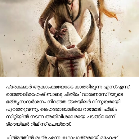
പ്രേക്ഷകര്‍ ആകാംക്ഷയോടെ കാത്തിരുന്ന എസ്.എസ്.
രാജമൗലിമഹേഷ് ബാബു ചിത്രം ‘വാരണാസി’യുടെ
ഭര്തൃസന്ദര്‍ശനം നിറഞ്ഞ ട്രെയിലര്‍ വിസ്മയമായി
പുറത്തുവന്നു. ഹൈദരാബാദിലെ റാമോജി ഫിലിം
സിറ്റിയില്‍ നടന്ന അതിവിശാലമായ ചടങ്ങിലാണ്
ട്രെയിലര്‍ റിലീസ് ചെയ്തത്.
ചിത്രത്തില്‍ രുദ്ര എന്ന കഥാപാത്രമായി മഹേഷ്