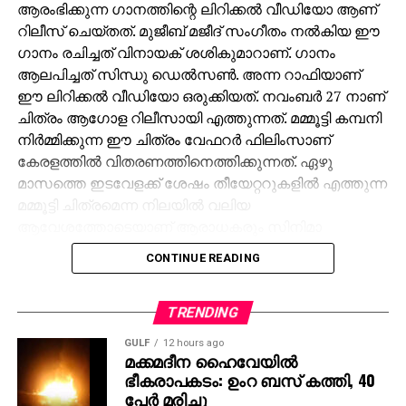
ആരംഭിക്കുന്ന ഗാനത്തിന്റെ ലിറിക്കൽ വീഡിയോ ആണ്
റിലീസ് ചെയ്തത്. മുജീബ് മജീദ് സംഗീതം നൽകിയ ഈ
ഗാനം രചിച്ചത് വിനായക് ശശികുമാറാണ്. ഗാനം
ആലപിച്ചത് സിന്ധു ഡെൽസൺ. അന്ന റാഫിയാണ്
ഈ ലിറിക്കൽ വീഡിയോ ഒരുക്കിയത്. നവംബർ 27 നാണ്
ചിത്രം ആഗോള റിലീസായി എത്തുന്നത്. മമ്മൂട്ടി കമ്പനി
നിർമ്മിക്കുന്ന ഈ ചിത്രം വേഫറർ ഫിലിംസാണ്
കേരളത്തിൽ വിതരണത്തിനെത്തിക്കുന്നത്. ഏഴു
മാസത്തെ ഇടവേളക്ക് ശേഷം തീയേറ്ററുകളിൽ എത്തുന്ന
മമ്മൂട്ടി ചിത്രമെന്ന നിലയിൽ വലിയ
ആവേശത്തോടെയാണ് ആരാധകരും സിനിമാ
പ്രേമികളും കളങ്കാവൽ കാത്തിരിക്കുന്നത്. ജിഷ്ണു
CONTINUE READING
ശ്രീകുമാറും ജിതിൻ കെ ജോസും ചേർന്ന് തിരക്കഥ
രചിച്ച കളങ്കാവൽ മമ്മൂട്ടി കമ്പനിയുടെ ബാനറിൽ
നിർമ്മിക്കുന്ന ഏഴാമത്തെ ചിത്രമാണ്.
TRENDING
GULF
12 hours ago
ചിത്രത്തിന്റെ ട്രെയ്‌ലർ ഉടൻ പുറത്തു വരുമെന്നാണ്
മക്കമദീന ഹൈവേയില്‍
സൂചന. ഒരു ക്രൈം ഡ്രാമയായി ഒരുക്കിയ
ഭീകരാപകടം: ഉംറ ബസ് കത്തി, 40
ചിത്രത്തിന്റെ ടീസറിന്, വമ്പൻ പ്രേക്ഷക
പേര്‍ മരിച്ചു