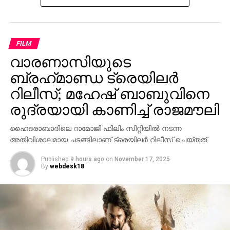
ഈശ്വറിന് തിരിച്ചടി; അറസ്റ്റ് തടയണമെന്ന
ആവശ്യം ഹൈക്കോടതി അംഗീകരിച്ചില്ല
DON'T MISS
‘പുരുഷന്മാര്‍ക്കും കുടുംബങ്ങള്‍ക്കും വേണ്ടിയുള്ള
FILM
പോരാട്ടം; ഹണി റോസിനെ വിമര്‍ശിക്കാന്‍
വാരണാസിയുടെ
പാടില്ലേ’: രാഹുല്‍ ഈശ്വര്‍
ബ്രഹ്‌മാണ്ഡ ട്രെയിലര്‍
റിലീസ്; മഹേഷ് ബാബുവിനെ
രുദ്രയായി കാണിച്ച് രാജമൗലി
ഹൈദരാബാദിലെ റാമോജി ഫിലിം സിറ്റിയില്‍ നടന്ന
അതിവിശാലമായ ചടങ്ങിലാണ് ട്രെയിലര്‍ റിലീസ് ചെയ്തത്.
Published
9 hours ago
on
November 17, 2025
By
webdesk18