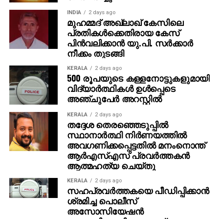
പ്രതികരണമാണ് സമൂഹ മാധ്യമങ്ങളിൽ നിന്ന് ലഭിച്ചത്.
INDIA
2 days ago
ചിത്രത്തിന്റെ പോസ്റ്ററുകളും പ്രേക്ഷകർക്കിടയിൽ
മുഹമ്മദ് അഖ്‌ലാഖ് കേസിലെ
സൂപ്പർ ഹിറ്റാണ്. ദുൽഖർ സൽമാൻ
പ്രതികള്‍ക്കെതിരായ കേസ്
പിന്‍വലിക്കാന്‍ യു.പി. സര്‍ക്കാര്‍
നായകനായെത്തിയ സൂപ്പർഹിറ്റ് ചിത്രം ‘കുറുപ്പ്’ന്റെ
നീക്കം തുടങ്ങി
കഥ ഒരുക്കി ശ്രദ്ധ നേടിയ ജിതിൻ കെ ജോസ്
ആദ്യമായ് സംവിധാനം ചെയ്യുന്ന ചിത്രമാണ്
KERALA
2 days ago
500 രൂപയുടെ കള്ളനോട്ടുകളുമായി
കളങ്കാവൽ.
വിദ്യാര്‍ത്ഥികള്‍ ഉള്‍പ്പെടെ
അഞ്ചുപേര്‍ അറസ്റ്റില്‍
മമ്മൂട്ടി എന്ന മഹാനടൻ്റെ ഗംഭീര അഭിനയ
മുഹൂർത്തങ്ങൾ നിറഞ്ഞ ചിത്രമായിരിക്കും കളങ്കാവൽ
KERALA
2 days ago
എന്നാണ് ചിത്രത്തിന്റെ ഓരോ അപ്‌ഡേറ്റുകളും
തദ്ദേശ തെരഞ്ഞെടുപ്പില്‍
സ്ഥാനാര്‍ത്ഥി നിര്‍ണയത്തില്‍
നൽകുന്ന സൂചന. സെൻസറിങ് പൂർത്തിയാക്കിയ
അവഗണിക്കപ്പെട്ടതില്‍ മനംനൊന്ത്
ചിത്രത്തിന് U/A 16+ സർട്ടിഫിക്കറ്റ് ആണ് ലഭിച്ചത്.
ആര്‍എസ്എസ് പ്രവര്‍ത്തകന്‍
ഒരിടവേളക്ക് ശേഷം മമ്മൂട്ടിയെ ബിഗ് സ്‌ക്രീനിൽ
ആത്മഹത്യ ചെയ്തു
വരവേൽക്കാനുള്ള ആവേശത്തിലാണ് ആരാധകരും
സിനിമാ പ്രേമികളും. വലിയ പ്രതീക്ഷയും
KERALA
2 days ago
സഹപ്രവര്‍ത്തകയെ പീഡിപ്പിക്കാന്‍
ആകാംഷയുമാണ് ചിത്രത്തെ കുറിച്ച്
ശ്രമിച്ച പൊലീസ്
പ്രേക്ഷകർക്കുള്ളത്.
അസോസിയേഷന്‍