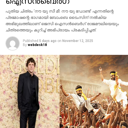
ഐസന്‍ബെര്‍ഗ്
ബി.സി.ഇ 7200-ലെ ലങ്കാനഗരം, വാരണാസിയിലെ
പുതിയ ചിത്രം ‘നൗ യു സീ മീ: നൗ യു ഡോണ്ട്’ എന്നതിന്റെ
മണികര്‍ണികാ ഘട്ട് തുടങ്ങിയ ഭീമാകാര
പ്രമോഷന്റെ ഭാഗമായി ബോംബെ ടൈംസിന് നല്‍കിയ
ദൃശ്യവിശേഷങ്ങള്‍ അതിശയത്തോടെ
അഭിമുഖത്തിലാണ് ജെസി ഐസന്‍ബെര്‍ഗ് രാജമൗലിയെയും
അവതരിപ്പിക്കുന്നു.
ചിത്രത്തെയും കുറിച്ച് അഭിപ്രായം പ്രകടിപ്പിച്ചത്.
കയ്യില്‍ ത്രിശൂലം പിടിച്ച് കാളയുടെ പുറത്ത്
Published
5 days ago
on
November 12, 2025
സവാരിയുമായി എത്തുന്ന രുദ്രയായി മഹേഷ്
By
webdesk18
ബാബുവിന്റെ എന്‍ട്രിയാണ് ട്രെയിലറിന്റെ ഹൈലൈറ്റ്.
അതേപോലെ, വേദിയിലേക്കും മഹേഷ് ബാബു
കാളപ്പുറത്ത് സവാരിയായി എത്തിയപ്പോള്‍ 60,000-
ത്തിലധികം പ്രേക്ഷകര്‍ കൈയ്യടി മുഴക്കി വരവേറ്റു.
ഐമാക്‌സ് ഫോര്‍മാറ്റിലാണ് ഈ ചിത്രം ഒരുക്കുന്നത്.
അതിനാല്‍ തന്നെ തിയേറ്ററുകളില്‍ അത്ഭുതകരമായ
കാഴ്ചാനുഭവം സമ്മാനിക്കുമെന്നുറപ്പ്. ബാഹുബലി,
ഞഞഞ എന്നിവയുടെ സംവിധായകന്‍ രാജമൗലിയുടെ
ഈ ബ്രഹ്‌മാണ്ഡ പ്രോജക്റ്റ് 2027-ല്‍
തിയേറ്ററുകളിലേക്ക് എത്തും.