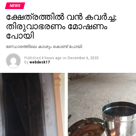
NEWS
ക്ഷേത്രത്തില്‍ വന്‍ കവര്‍ച്ച;
തിരുവാഭരണം മോഷണം
പോയി
ഭണ്ഡാരത്തിലെ കാശും കൊണ്ട് പോയി.
Published
4 hours ago
on
December 6, 2025
By
webdesk17