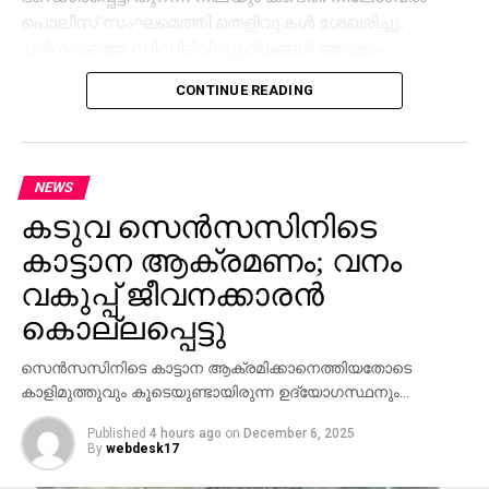
പൊലീസ് സംഘമെത്തി തെളിവുകള്‍ ശേഖരിച്ചു.
പരിസരത്തെ സിസിടിവി ദൃശ്യങ്ങള്‍ അടക്കം
പരിശോധിച്ചാണ് അന്വേഷണം. വിരലടയാള വിദഗ്ദ്ധരും
CONTINUE READING
ഡോഗ് സ്‌ക്വാഡും പരിശോധന നടത്തി.
NEWS
കടുവ സെന്‍സസിനിടെ
കാട്ടാന ആക്രമണം; വനം
വകുപ്പ് ജീവനക്കാരന്‍
കൊല്ലപ്പെട്ടു
സെന്‍സസിനിടെ കാട്ടാന ആക്രമിക്കാനെത്തിയതോടെ
കാളിമുത്തുവും കൂടെയുണ്ടായിരുന്ന ഉദ്യോഗസ്ഥനും…
Published
4 hours ago
on
December 6, 2025
By
webdesk17