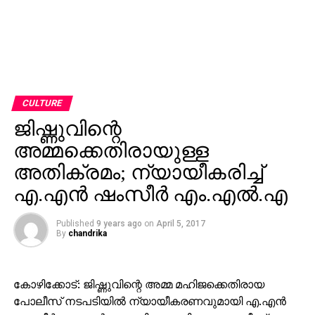
CULTURE
ജിഷ്ണുവിന്റെ
അമ്മക്കെതിരായുള്ള
അതിക്രമം; ന്യായീകരിച്ച്
എ.എന്‍ ഷംസീര്‍ എം.എല്‍.എ
Published
9 years ago
on
April 5, 2017
By
chandrika
കോഴിക്കോട്: ജിഷ്ണുവിന്റെ അമ്മ മഹിജക്കെതിരായ
പോലീസ് നടപടിയില്‍ ന്യായീകരണവുമായി എ.എന്‍