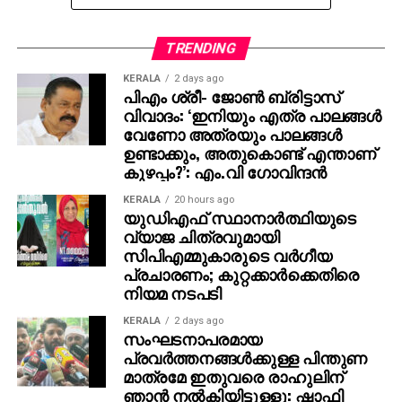
അഗ്‌നിബാധയും ഉണ്ടാകുമ്പോഴുണ്ടാവുന്ന അലാറാം
മുഴങ്ങുന്നതിനിടെ യാത്രക്കാര്‍ വിമാനത്തില്‍ നിന്ന്
ഇറങ്ങിയോടുന്ന ദൃശ്യങ്ങളും പുറത്ത് വന്നിട്ടുണ്ട്.
TRENDING
എയര്‍ബസ് എ320 വിമാനത്തിലാണ്
KERALA
2 days ago
അഗ്‌നിബാധയുണ്ടായത്. അപകടത്തെ നിയന്ത്രിക്കാന്‍
പിഎം ശ്രീ- ജോണ്‍ ബ്രിട്ടാസ്
സാധിച്ചുവെന്നും വിജയകരമായി രക്ഷാപ്രവര്‍ത്തനം
വിവാദം: ‘ഇനിയും എത്ര പാലങ്ങള്‍
നടത്താന്‍ സാധിച്ചുവെന്നുമാണ് വിമാന കമ്പനി
വേണോ അത്രയും പാലങ്ങള്‍
ഉണ്ടാക്കും, അതുകൊണ്ട് എന്താണ്
സംഭവത്തില്‍ വിശദമാക്കുന്നത്.
കുഴപ്പം?’: എം.വി ഗോവിന്ദന്‍
KERALA
20 hours ago
യുഡിഎഫ് സ്ഥാനാര്‍ത്ഥിയുടെ
വ്യാജ ചിത്രവുമായി
സിപിഎമ്മുകാരുടെ വര്‍ഗീയ
പ്രചാരണം; കുറ്റക്കാര്‍ക്കെതിരെ
നിയമ നടപടി
KERALA
2 days ago
സംഘടനാപരമായ
പ്രവര്‍ത്തനങ്ങള്‍ക്കുള്ള പിന്തുണ
മാത്രമേ ഇതുവരെ രാഹുലിന്
ഞാന്‍ നല്‍കിയിട്ടുള്ളൂ: ഷാഫി