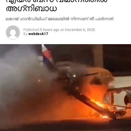
അഗ്‌നിബാധ
ലഗേജ് ഹാന്‍ഡിലിംഗ് മേഖലയില്‍ നിന്നാണ് തീ പടര്‍ന്നത്..
Published
5 hours ago
on
December 6, 2025
By
webdesk17