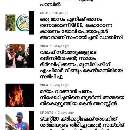
പറമ്പില്‍
GULF
2 days ago
ഒരു മാസം എനിക്ക് അന്നം
തന്നവരാണ് KMCC, കൊറോണ
കാരണം ജോലി പോയപ്പോൾ
അവരാണ് സഹായിച്ചത്: ഡാബ്സി
INDIA
3 days ago
വഖഫ് സ്വത്തുക്കളുടെ
രജിസ്‌ട്രേഷന്‍; സമയം
ദീര്‍ഘിപ്പിക്കണം, മുസിലിംലീഗ്
എംപിമാര്‍ വീണ്ടും കേന്ദ്രമന്ത്രിയെ
സമീപിച്ചു
INDIA
2 days ago
മദ്യം വാങ്ങാന്‍ പണം
നിഷേധിച്ചതിനെ തുടര്‍ന്ന് അമ്മയെ
തീകൊളുത്തിയ മകന്‍ അറസ്റ്റില്‍
SPORTS
2 days ago
ട്വന്റി20 ക്രിക്കറ്റിലേക്ക് രോഹിത്
ശര്‍മ്മയുടെ തിരിച്ചുവരവ്; സയ്യിദ്