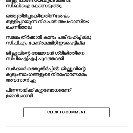
ചോദ്യങ്ങള്‍ക്കെല്ലാം ഷംസീര്‍ രോഷത്തോടെയാണ്
സി.ബി.ഐ കേസെടുത്തു
പ്രതികരിച്ചത്. എന്നാല്‍ ഇത് രാഷ്ട്രീയ സമരമല്ലെന്നും
ഒത്തുതീര്‍പ്പാക്കിയതിന് ശേഷം
മകനെ നഷ്ടപ്പെട്ട ഒരു അമ്മയുടെ സമരമാണിതെന്നും
തള്ളിപ്പറയുന്ന നിലപാട് അപഹാസ്യം:
അവതാരക പറഞ്ഞപ്പോള്‍ തന്നെയാരും മനുഷ്യത്വം
ചെന്നിത്തല
പഠിപ്പിക്കേണ്ടെന്നായിരുന്നു ഷംസീറിന്റെ പ്രതികരണം.
സമരം തീര്‍ക്കാന്‍ കാനം പങ്ക് വഹിച്ചില്ല;
സി.പി.എം കേന്ദ്രകമ്മിറ്റി ഇടപെട്ടില്ല
RELATED TOPICS:
JISHNU ISSUE
ജിഷ്ണുവിന്റെ അമ്മാവന്‍ ശ്രീജിത്തിനെ
സിപിഐ(എം) പുറത്താക്കി
UP NEXT
സംസ്ഥാനത്ത് നാളെ യുഡിഎഫ് ഹര്‍ത്താല്‍
സര്‍ക്കാര്‍ ഒത്തുതീര്‍പ്പില്‍; ജിഷ്ണുവിന്റെ
കുടുംബാംഗങ്ങളുടെ നിരാഹാരസമരം
DON'T MISS
തിരുവനന്തപുരത്തും കോഴിക്കോട്ടും നാളെ
അവസാനിച്ചു
ഹര്‍ത്താല്‍
പിണറായിക്ക് കുറ്റബോധമെന്ന്
ഉമ്മന്‍ചാണ്ടി
CLICK TO COMMENT