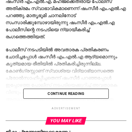
ഷംസീര്‍ എം.എല്‍.എ. മഹിജക്കെതിരായ പോലീസ്
അതിക്രമം സ്വാഭാവികമാണെന്ന് ഷംസീര്‍ എം.എല്‍.എ
പറഞ്ഞു. മാതൃഭൂമി ചാനലിനോട്
സംസാരിക്കുമ്പോഴായിരുന്നു ഷംസീര്‍ എം.എല്‍.എ
പോലീസിന്റെ നടപടിയെ ന്യായീകരിച്ച്
രംഗത്തെത്തിയത്.
പോലീസ് നടപടിയില്‍ അവതാരക പ്രതികരണം
ചോദിച്ചപ്പോള്‍ ഷംസീര്‍ എം.എല്‍.എ ആദ്യമൊന്നും
കൃത്യമായ രീതിയില്‍ പ്രതികരിച്ചിരുന്നില്ല.
കോണ്‍ഗ്രസ്സാണ് സ്വാശ്രയ വിദ്യാഭ്യാസത്തെ
പ്രോല്‍സാഹിപ്പിച്ചതെന്ന് ഷംസീര്‍ പറഞ്ഞപ്പോള്‍
ഇപ്പോഴത്ത പോലീസ് നടപടിയെക്കുറിച്ച് അവതാരക
വീണ്ടും പ്രതികരണം ചോദിച്ചു. ഡി.ജി.പി
CONTINUE READING
ആസ്ഥാനത്തേക്ക് സമരം ചെയ്താല്‍ ഒരു നിശ്ചിത
പരിധി കഴിഞ്ഞാല്‍ അവര്‍ സമരം തടയും. എസ്.പി
ADVERTISEMENT
ഓഫീസിലേക്കു സമരം ചെയ്താല്‍ അവര്‍ സമരം
തടയും. അത് സ്വഭാവികമാണ്.’ എന്നായിരുന്നു
YOU MAY LIKE
ഷംസീറിന്റെ പ്രതികരണം. പിന്നീടുള്ള
ജിഷ്ണു പ്രണോയിയുടെ മരണം: