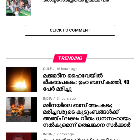
CLICK TO COMMENT
TRENDING
GULF
16 hours ago
മക്കമദീന ഹൈവേയില്‍
ഭീകരാപകടം: ഉംറ ബസ് കത്തി, 40
പേര്‍ മരിച്ചു
INDIA
3 hours ago
മദീനയിലെ ബസ് അപകടം;
മരിച്ചവരുടെ കുടുംബങ്ങള്‍ക്ക്
അഞ്ച് ലക്ഷം വീതം ധനസഹായം
നല്‍കുമെന്ന് തെലങ്കാന സര്‍ക്കാര്‍
INDIA
2 days ago