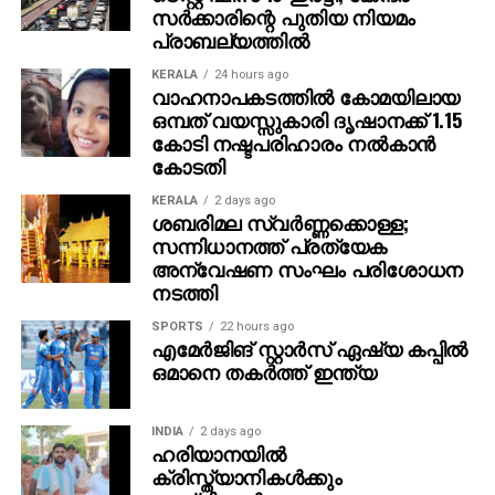
സര്‍ക്കാരിന്റെ പുതിയ നിയമം
വേദിയെ ധന്യമാക്കി. ഐമാക്‌സിലാണ് ചിത്രം
പ്രാബല്യത്തില്‍
ഒരുങ്ങുന്നത് എന്നതിനാല്‍ തന്നെ തിയേറ്ററുകളില്‍
ഗംഭീരമായ കാഴ്ചാനുഭൂതി
KERALA
24 hours ago
വാഹനാപകടത്തില്‍ കോമയിലായ
സമ്മാനിക്കുമെന്നുറപ്പാണ്.ബാഹുബലിയും ആർ ആർ
ഒമ്പത് വയസ്സുകാരി ദൃഷാനക്ക് 1.15
ആറും ഒരുക്കിയ രാജമൗലിയുടെ ബ്രഹ്മാണ്ഡ ചിത്രം
കോടി നഷ്ടപരിഹാരം നല്‍കാന്‍
വാരണാസി 2027ൽ തിയേറ്ററുകളിലേക്കെത്തും. പി ആർ
കോടതി
ഓ ആൻഡ് മാർക്കറ്റിംഗ് സ്ട്രാറ്റജിസ്റ്റ് : പ്രതീഷ് ശേഖർ.
KERALA
2 days ago
ശബരിമല സ്വര്‍ണ്ണക്കൊള്ള;
സന്നിധാനത്ത് പ്രത്യേക
അന്വേഷണ സംഘം പരിശോധന
നടത്തി
SPORTS
22 hours ago
എമേര്‍ജിങ് സ്റ്റാര്‍സ് ഏഷ്യ കപ്പില്‍
ഒമാനെ തകര്‍ത്ത് ഇന്ത്യ
INDIA
2 days ago
ഹരിയാനയില്‍
ക്രിസ്ത്യാനികള്‍ക്കും