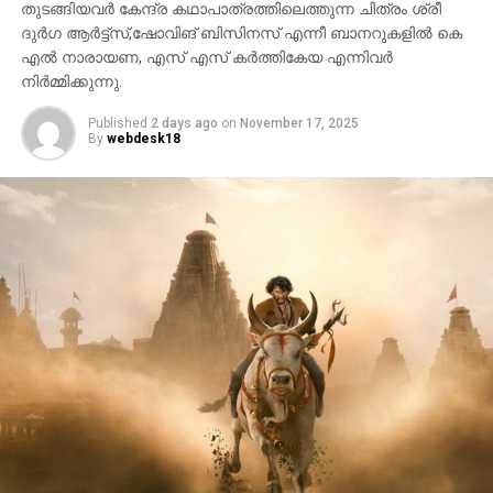
തുടങ്ങിയവർ കേന്ദ്ര കഥാപാത്രത്തിലെത്തുന്ന ചിത്രം ശ്രീ
ദുർഗ ആർട്ട്സ്,ഷോവിങ് ബിസിനസ് എന്നീ ബാനറുകളിൽ കെ
എൽ നാരായണ, എസ് എസ് കർത്തികേയ എന്നിവർ
നിർമ്മിക്കുന്നു.
Published
2 days ago
on
November 17, 2025
By
webdesk18