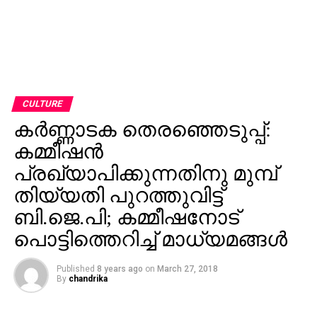
CULTURE
കര്‍ണ്ണാടക തെരഞ്ഞെടുപ്പ്:
കമ്മീഷന്‍
പ്രഖ്യാപിക്കുന്നതിനു മുമ്പ്
തിയ്യതി പുറത്തുവിട്ട്
ബി.ജെ.പി; കമ്മീഷനോട്
പൊട്ടിത്തെറിച്ച് മാധ്യമങ്ങള്‍
Published
8 years ago
on
March 27, 2018
By
chandrika