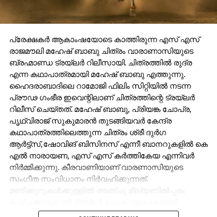
പ്രേക്ഷകർ ആകാംഷയോടെ കാത്തിരുന്ന എസ് എസ്
രാജമൗലി മഹേഷ് ബാബു ചിത്രം വാരാണാസിയുടെ
ബ്രഹ്മാണ്ഡ ട്രയ്ലർ റിലീസായി. ചിത്രത്തിൽ രുദ്ര
എന്ന കഥാപാത്രമായി മഹേഷ് ബാബു എത്തുന്നു.
ഹൈദരാബാദിലെ റാമോജി ഫിലിം സിറ്റിയിൽ നടന്ന
പ്രൗഢ ഗംഭീര ഇവെന്റിലാണ് ചിത്രത്തിന്റെ ട്രയ്ലർ
റിലീസ് ചെയ്തത്. മഹേഷ് ബാബു, പ്രിയങ്ക ചോപ്ര,
പൃഥ്വിരാജ് സുകുമാരൻ തുടങ്ങിയവർ കേന്ദ്ര
കഥാപാത്രത്തിലെത്തുന്ന ചിത്രം ശ്രീ ദുർഗ
ആർട്ട്സ്,ഷോവിങ് ബിസിനസ് എന്നീ ബാനറുകളിൽ കെ
എൽ നാരായണ, എസ് എസ് കർത്തികേയ എന്നിവർ
നിർമ്മിക്കുന്നു. കീരവാണിയാണ് വാരണാസിയുടെ
സംഗീത സംവിധാനം നിർവഹിക്കുന്നത്.
മണിക്കൂറുകൾക്കുള്ളിൽ അഞ്ചു മില്യണിൽപ്പരം
കാഴ്ചക്കാരുമായി ട്രയ്ലർ ലോകവ്യാപകമായി
ട്രെൻഡിങ്ങിൽ മുന്നിലാണ്.