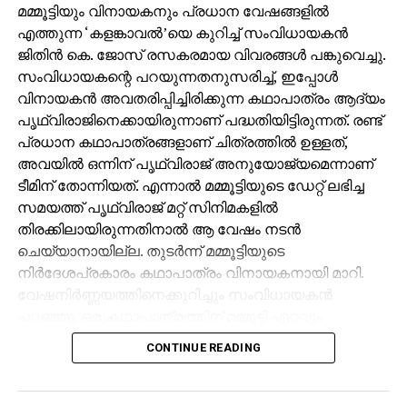
മമ്മൂട്ടിയും വിനായകനും പ്രധാന വേഷങ്ങളില്‍
എത്തുന്ന ‘കളങ്കാവല്‍’യെ കുറിച്ച് സംവിധായകന്‍
ജിതിന്‍ കെ. ജോസ് രസകരമായ വിവരങ്ങള്‍ പങ്കുവെച്ചു.
സംവിധായകന്റെ പറയുന്നതനുസരിച്ച്, ഇപ്പോള്‍
വിനായകന്‍ അവതരിപ്പിച്ചിരിക്കുന്ന കഥാപാത്രം ആദ്യം
പൃഥ്വിരാജിനെക്കായിരുന്നാണ് പദ്ധതിയിട്ടിരുന്നത്. രണ്ട്
പ്രധാന കഥാപാത്രങ്ങളാണ് ചിത്രത്തില്‍ ഉള്ളത്,
അവയില്‍ ഒന്നിന് പൃഥ്വിരാജ് അനുയോജ്യമെന്നാണ്
ടീമിന് തോന്നിയത്. എന്നാല്‍ മമ്മൂട്ടിയുടെ ഡേറ്റ് ലഭിച്ച
സമയത്ത് പൃഥ്വിരാജ് മറ്റ് സിനിമകളില്‍
തിരക്കിലായിരുന്നതിനാല്‍ ആ വേഷം നടന്‍
ചെയ്യാനായില്ല. തുടര്‍ന്ന് മമ്മൂട്ടിയുടെ
നിര്‍ദേശപ്രകാരം കഥാപാത്രം വിനായകനായി മാറി.
വേഷനിര്‍ണ്ണയത്തിനെക്കുറിച്ചും സംവിധായകന്‍
പറഞ്ഞു. ഒരുകഥാപാത്രത്തിന് മമ്മൂട്ടി ഏറ്റവും
അനുയോജ്യനാണെന്ന് തോന്നിയതിനാല്‍
CONTINUE READING
എക്‌സിക്യൂട്ടീവ് പ്രൊഡ്യൂസര്‍ വിവേക് ദാമോദരന്‍
വഴിയാണ് മമ്മൂട്ടിയെ സമീപിച്ചത്. ഇതിനകം തന്നെ
തങ്ങള്‍ക്ക് മനസ്സിലുണ്ടായിരുന്നതുപോലെ തന്നെയാണ്