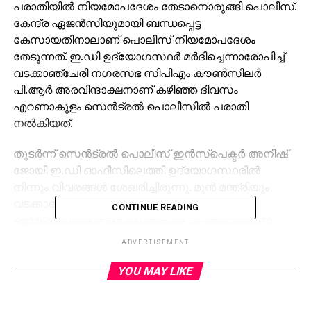
പരാതിയില്‍ നിയമോപദേശം തേടാനൊരുങ്ങി പൊലീസ്.
കേന്ദ്ര ഏജന്‍സിയുമായി ബന്ധപ്പെട്ട
കേസായതിനാലാണ് പൊലീസ് നിയമോപദേശം
തേടുന്നത്. ഇ.ഡി ഉദ്യോഗസ്ഥര്‍ മര്‍ദിച്ചെന്നാരോപിച്ച്
വടക്കാഞ്ചേരി നഗരസഭ സിപിഎം കൗണ്‍സിലര്‍
പി.ആര്‍ അരവിന്ദാക്ഷനാണ് കഴിഞ്ഞ ദിവസം
എറണാകുളം സെന്‍ട്രല്‍ പൊലീസില്‍ പരാതി
നല്‍കിയത്.
തുടര്‍ന്ന് സെന്‍ട്രല്‍ പൊലീസ് ഇന്‍സ്‌പെക്ടര്‍ അനീഷ്
ജോയി ഇ.ഡി ഓഫീസിലെത്തി ഉദ്യോഗസ്ഥരില്‍
നിന്നും വിവരങ്ങള്‍ ശേഖരിച്ചിരുന്നു. മുന്‍ മന്ത്രിയും
വടക്കാഞ്ചേരി എംഎല്‍എയുമായ എ.സി
CONTINUE READING
മൊയ്തീനെതിരെ മൊഴിനല്‍കാന്‍ പറഞ്ഞായിരുന്നു
മര്‍ദനമെന്നാണ് അരവിന്ദാക്ഷന്റെ ആരോപണം.
ADVERTISEMENT
അതേസമയം സഹകരണ ബാങ്ക് ബിനാമി വായ്പാ തട്ടിപ്പ്
കേസില്‍ എ.സി മൊയ്തീനെ പ്രതി ചേര്‍ക്കാന്‍
YOU MAY LIKE
എന്‍ഫോഴ്‌സ്‌മെന്റ് ഡയറക്ടറേറ്റ് നീക്കം ശക്തമാക്കി.
ഇ.ഡിയുടെ നീക്കത്തെക്കുറിച്ച് സൂചന ലഭിച്ചതോടെ