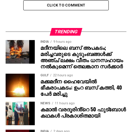
എ.സി മൊയ്തീന് വേണ്ടി സിപിഎം നേതൃത്വം
CLICK TO COMMENT
പാര്‍ട്ടിയുമായി ബന്ധപ്പെട്ട സീനിയര്‍ അഭിഭാഷകരില്‍
നിന്നും നിയമമോപദേശം തേടി. ഈ മാസം 19ന്
ഹാജരാകാന്‍ ആവശ്യപ്പെട്ട് മൊയ്തീന് ഇ.ഡി കത്തു
നല്‍കിയിരുന്നുവെങ്കിലും 19,20 തീയതികളില്‍
TRENDING
ഹാജരാകാന്‍ കഴിയില്ലെന്ന് അദ്ദേഹം ഇ.ഡിയെ
INDIA
9 hours ago
അറിയിച്ചിരുന്നു. ഈ ദിവസങ്ങളില്‍ കേസുമായി
മദീനയിലെ ബസ് അപകടം;
മരിച്ചവരുടെ കുടുംബങ്ങള്‍ക്ക്
ബന്ധപ്പെട്ട് റെയ്ഡിന്റെ തിരക്കിലായതിനാല്‍ എ.സി
അഞ്ച് ലക്ഷം വീതം ധനസഹായം
മൊയ്തീനെ പിന്നീട് ഇ.ഡി ചോദ്യം ചെയ്യലിന്
നല്‍കുമെന്ന് തെലങ്കാന സര്‍ക്കാര്‍
വിളിച്ചിരുന്നില്ല. എന്നാല്‍ വീണ്ടും അദ്ദേഹത്തോട്
ഹാജരാകാന്‍ ആവശ്യപ്പെട്ട് ഉടന്‍ നോട്ടീസ്
GULF
22 hours ago
മക്കമദീന ഹൈവേയില്‍
നല്‍കുമെന്നാണ് സൂചന. എ.സി മൊയ്തീന്‍
ഭീകരാപകടം: ഉംറ ബസ് കത്തി, 40
ഹാജരാക്കിയ രേഖകള്‍ അപൂര്‍ണമാണെന്നും ചോദ്യം
പേര്‍ മരിച്ചു
ചെയ്യാന്‍ വീണ്ടും വിളിപ്പിക്കുമെന്നും ഇ.ഡി നേരത്തെ
വ്യക്തമാക്കിയിരുന്നു.
NEWS
11 hours ago
കമാൽ വരദൂരിൻ്റെ 50 ഫുട്ബോൾ
കഥകൾ പ്രകാശിതമായി
RELATED TOPICS:
INDIA
2 days ago