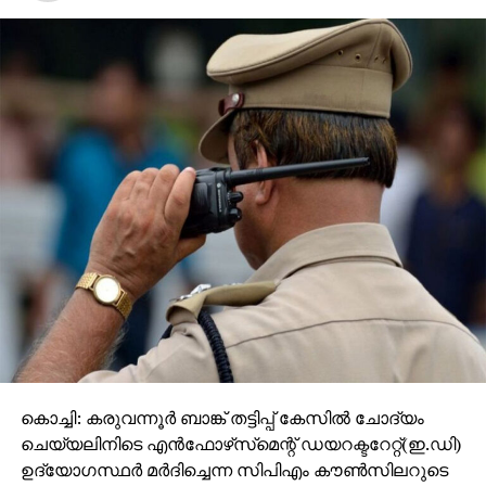
കൊച്ചി: കരുവന്നൂര്‍ ബാങ്ക് തട്ടിപ്പ് കേസില്‍ ചോദ്യം
ചെയ്യലിനിടെ എന്‍ഫോഴ്‌സ്‌മെന്റ് ഡയറക്ടറേറ്റ്(ഇ.ഡി)
ഉദ്യോഗസ്ഥര്‍ മര്‍ദിച്ചെന്ന സിപിഎം കൗണ്‍സിലറുടെ