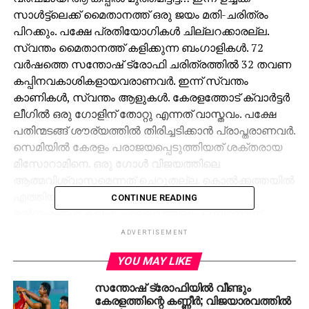
സാള്‍ട്ട്‌ലെക്ക് മൈതാനത്ത് ഒരു ജയം മതി-ചരിത്രം
പിറക്കും. പക്ഷേ പ്രതിയോഗികള്‍ ചില്ലറക്കാരല്ല.
സ്വന്തം മൈതാനത്ത് കളിക്കുന്ന ബംഗാളികള്‍. 72
വര്‍ഷത്തെ സന്തോഷ് ട്രോഫി ചരിത്രത്തില്‍ 32 തവണ
കപ്പിനവകാശികളായവരാണവര്‍. ഇന്ന് സ്വന്തം
കാണികള്‍, സ്വന്തം ആളുകള്‍. കേരളത്തോട് ക്വാര്‍ട്ടര്‍
ലീഗില്‍ ഒരു ഗോളിന് തോറ്റു എന്നത് വാസ്തവം. പക്ഷേ
പതിന്മടങ്ങ് ശൗര്യത്തില്‍ തിരിച്ചടിക്കാന്‍ പ്രാപ്തരാണവര്‍.
സെമിയില്‍ കേരളം പരാജയപ്പെടുത്തിയത് ശക്തരായ
മിസോറാമിനെ. ഒരു ഗോള്‍ വിജയത്തിലെ
ആത്മവിശ്വാസമെന്നത് ചെറുതല്ല. കൊല്‍ക്കത്തയില്‍
എത്തിയതിന് ശേഷം കേരളാ സംഘം അഞ്ച്
CONTINUE READING
മല്‍സരങ്ങള്‍ കളിച്ചു. എല്ലാത്തിലും ഒന്നിനൊന്ന്
മെച്ചപ്പെട്ട പ്രകടനം. ചണ്ഡിഗറിനെ 3-1ന്
ADVERTISEMENT
തരിപ്പണാക്കിയാണ് തുടങ്ങിയത്.
YOU MAY LIKE
വെല്ലുവിളിയാവുമെന്ന് കരുതപ്പെട്ട കിഴക്കന്‍
സംസ്ഥാനക്കാരായ മണിപ്പൂരിനെതിരെ മാരക വിജയം.
സന്തോഷ് ട്രോഫിയില്‍ വീണ്ടും
മഹാരാഷ്ട്രയായിരുന്നു മൂന്നാം മല്‍സരത്തിലെ
കേരളത്തിന്റെ കണ്ണീര്‍; വിജയാരവത്തില്‍