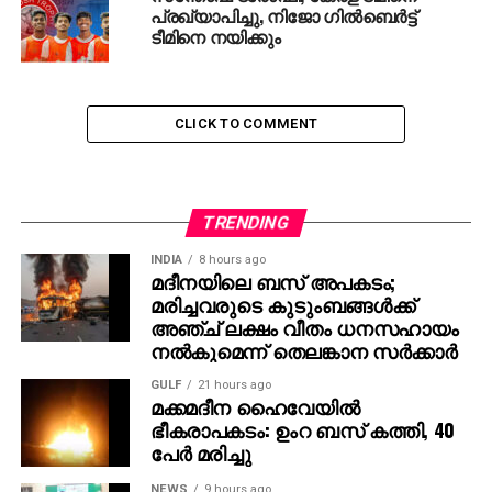
പറയുന്നത്. മുന്‍നിരയിലാണ് സതീവന്റെ കാര്യമായ
പ്രഖ്യാപിച്ചു, നിജോ ഗില്‍ബെര്‍ട്ട്
ടീമിനെ നയിക്കും
പ്രതീക്ഷകള്‍. ജിതിനും അഫ്ദാലുമെല്ലാം
അധ്വാനികളാണ്. പന്തിനായി അവര്‍ കഠിനമായ ശ്രമം
നടത്താറുണ്ട്. മധ്യനിരയില്‍ നിന്ന് ഉറച്ച് പിന്തുണയും
ലഭിക്കുന്നു. ഗോള്‍വല കാക്കുന്ന മിഥുന്‍
CLICK TO COMMENT
മിസോക്കെതിരായ പോരാട്ടത്തില്‍ മിന്നും
ഫോമിലായിരുന്നു. കേരളം ഒരു ഗോള്‍ മാത്രമാണ്
അഞ്ച് മല്‍സരങ്ങളില്‍ ആകെ വഴങ്ങിയത് എന്ന
TRENDING
സത്യം പ്രതിരോധത്തിനുള്ള നല്ല മാര്‍ക്കാണ്.
ദക്ഷിണ മേഖലാ മല്‍സരങ്ങളിലും ഇപ്പോള്‍ ഫൈനല്‍
INDIA
8 hours ago
റൗണ്ടിലും പ്രകടിപ്പിച്ച മികവ് ആവര്‍ത്തിച്ചാല്‍ വിന്നിംഗ്
മദീനയിലെ ബസ് അപകടം;
മരിച്ചവരുടെ കുടുംബങ്ങള്‍ക്ക്
കോച്ചാവുമെന്ന കാര്യത്തില്‍ സംശയമില്ല.
അഞ്ച് ലക്ഷം വീതം ധനസഹായം
നല്‍കുമെന്ന് തെലങ്കാന സര്‍ക്കാര്‍
RELATED TOPICS:
SANTHOSH TROPHY
GULF
21 hours ago
മക്കമദീന ഹൈവേയില്‍
ഭീകരാപകടം: ഉംറ ബസ് കത്തി, 40
പേര്‍ മരിച്ചു
NEWS
9 hours ago