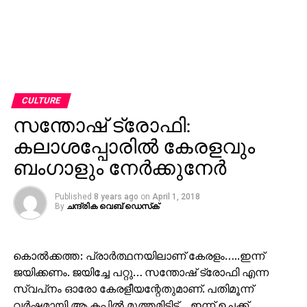
CULTURE
സന്തോഷ് ട്രോഫി:
കലാശപ്പോരില്‍ കേരളവും
ബംഗാളും നേര്‍ക്കുനേര്‍
Published
8 years ago
on
April 1, 2018
By
ചന്ദ്രിക വെബ് ഡെസ്‌ക്‌
കൊല്‍ക്കത്ത: പ്രാര്‍ത്ഥനയിലാണ് കേരളം…..ഇന്ന്
ജയിക്കണം. ജയിച്ചേ പറ്റു… സന്തോഷ് ട്രോഫി എന്ന
സ്വപ്‌നം ഓരോ കേരളീയന്റേതുമാണ്. പതിമൂന്ന്
വര്‍ഷമായി ആ കപ്പില്‍ മുത്തമിട്ടിട്ട്… ഇന്ന് ഉച്ചക്ക്