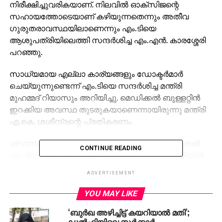
നിരീക്ഷിച്ചുവരികയാണ്. നിലവിൽ ഓക്സിജന്റെ
സഹായത്തോടെയാണ് കഴിയുന്നതെന്നും അതീവ
ഗുരുതരാവസ്ഥയിലാണെന്നും എം.ടിയെ
ആശുപത്രിയിലെത്തി സന്ദർശിച്ച എം.എൻ. കാരശ്ശേരി
പറഞ്ഞു.
സാധ്യമായ എല്ലാ കാര്യങ്ങളും ഡോക്ടർമാർ
ചെയ്യുന്നുണ്ടെന്ന് എം.ടിയെ സന്ദർശിച്ച മന്ത്രി
മുഹമ്മദ് റിയാസും അറിയിച്ചു. മെഡിക്കൽ ബുള്ളറ്റിൻ
ഇറക്കിയ അവസ്ഥ തുടരുകയാണെന്നായിരുന്നു മന്ത്രി
എ.കെ. ശശീന്ദ്രന്റെ പ്രതികരണം.
ശ്വാസ തടസ്സത്തെ തുടർന്നാണ് 15ാം തീയതി മുതൽ
CONTINUE READING
എം.ടിയെ കോഴിക്കോട്ടെ സ്വകാര്യ ആശുപത്രിയിൽ
പ്രവേശിപ്പിച്ചത്. ഇന്ന് രാവിലെ ഹൃദയസ്തംഭനം
ADVERTISEMENT
സംഭവിച്ചതോടെയാണ് തീവ്രപരിചരണ
വിഭാഗത്തിലേക്ക് മാറ്റിയത്.
YOU MAY LIKE
‘ബുർഖ അഴിച്ചിട്ട് കയറിയാൽ‍ മതി’;
പ്രിയസാഹിത്യകാരന്റെ ആരോഗ്യത്തിനായി
ഡൽഹിയിലെ സർക്കാർ