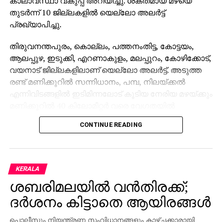
കാലാവസ്ഥാ വകുപ്പ് അറിയിച്ചു. ശക്തമായ മഴയെ
തുടര്‍ന്ന് 10 ജില്ലകളില്‍ യെല്ലോ അലര്‍ട്ട്
പ്രഖ്യാപിച്ചു.
തിരുവനന്തപുരം, കൊല്ലം, പത്തനംതിട്ട, കോട്ടയം,
ആലപ്പുഴ, ഇടുക്കി, എറണാകുളം, മലപ്പുറം, കോഴിക്കോട്,
വയനാട് ജില്ലകളിലാണ് യെല്ലോ അലര്‍ട്ട്. അടുത്ത
രണ്ട് മണിക്കൂറില്‍ സന്നിധാനം, പമ്പ, നിലയ്ക്കല്‍
എന്നിവിടങ്ങളില്‍ ഇടിമിന്നലോട് കൂടിയ നേരിയ മഴയ്ക്കും
മണിക്കൂറില്‍ 40 കിലോമീറ്റര്‍ വരെ വേഗതയില്‍
ശക്തമായ കാറ്റിനും സാധ്യതയുണ്ടെന്നാണ്
CONTINUE READING
കാലാവസ്ഥ വകുപ്പിന്റെ പ്രവചനം.
മഴസാധ്യത കണക്കിലെടുത്ത് കേരള- ലക്ഷദ്വീപ്
തീരങ്ങളില്‍ ഇന്നും നാളെയും മത്സ്യബന്ധനത്തിന്
KERALA
വിലക്കേര്‍പ്പെടുത്തിയിട്ടുണ്ട്.
ശബരിമലയില്‍ വന്‍തിരക്ക്;
ദര്‍ശനം കിട്ടാതെ ആയിരങ്ങള്‍
പൊലീസും നിയന്ത്രണ സംവിധാനങ്ങളും കാഴ്ചക്കാരായി