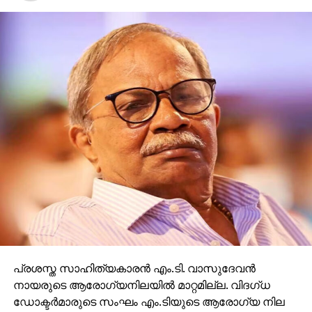
പ്രശസ്ത സാഹിത്യകാരൻ എം.ടി. വാസുദേവൻ
നായരുടെ ആരോഗ്യനിലയിൽ മാറ്റമില്ല. വിദഗ്ധ
ഡോക്ടർമാരുടെ സംഘം എം.ടിയുടെ ആരോഗ്യ നില