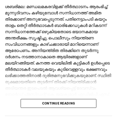
ശബരിമല: മണ്ഡലമകരവിളക്ക് തീര്‍ത്ഥാടനം ആരംഭിച്ച്
മൂന്നുദിവസം കഴിയുമ്പോള്‍ സന്നിധാനത്ത് അമിത
തിരക്കാണ് അനുഭവപ്പെടുന്നത്. പതിനെട്ടാംപടി കയറ്റം
താളം തെറ്റി തീര്‍ത്ഥാടകര്‍ ബാരിക്കേഡുകള്‍ മറികടന്ന്
സന്നിധാനത്തേക്ക് ഒഴുകിയതോടെ ഭയാനകമായ
അന്തരീക്ഷം സൃഷ്ടിച്ചു. പൊലീസും നിയന്ത്രണ
സംവിധാനങ്ങളും കാഴ്ചക്കാരായി മാറിയെന്നാണ്
ആരോപണം. അനിയന്ത്രിത തിരക്കിനെ തുടര്‍ന്നു
ദര്‍ശനം നടത്താനാകാതെ ആയിരങ്ങളാണ്
മലയിറങ്ങിയത്. കനത്ത വെയിലില്‍ കുട്ടികള്‍ ഉള്‍പ്പെടെ
തീര്‍ത്ഥാടകര്‍ വലയുകയും കുടിവെള്ളവും ഭക്ഷണവും
ലഭിക്കാത്തതിനാല്‍ ദുരിതമനുഭവിക്കുകയുമാണ്. സ്ഥിതി
രൂക്ഷമായതിനെ തുടര്‍ന്ന് തിരക്ക് നിയന്ത്രിക്കാന്‍
അടിയന്തര ഇടപെടല്‍ ആവശ്യപ്പെട്ട് ദേവസ്വം
ബോര്‍ഡ് പ്രസിഡന്റ് കെ. ജയകുമാര്‍ എഡിജിപി എസ്.
ശ്രീജിത്തിന് കത്ത് നല്‍കി. സന്നിധാനം പൊലീസ്
CONTINUE READING
സ്‌പെഷ്യല്‍ ഓഫീസറെ വിളിച്ചുവരുത്തി
സ്ഥിതിഗതികള്‍ വിലയിരുത്താന്‍ അദ്ദേഹം നിര്‍ദേശിച്ചു.