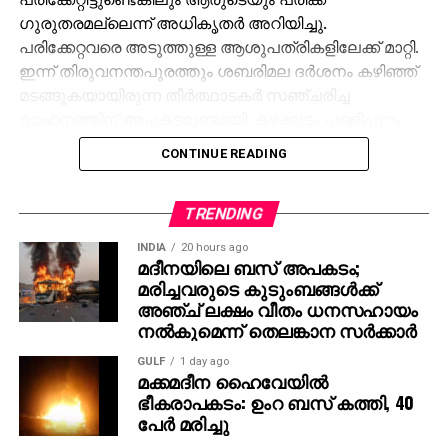
ഗുരുതരമല്ലെന്ന് അധികൃതര്‍ അറിയിച്ചു.
പരിക്കേറ്റവരെ അടുത്തുള്ള ആശുപത്രികളിലേക്ക് മാറ്റി.
ഇന്ന് തിരുവനന്തപുരത്തും ശബരിമല ദര്‍ശനം കഴിഞ്ഞ്
മടങ്ങുകയായിരുന്ന തീര്‍ത്ഥാടകര്‍ സഞ്ചരിച്ച
വാഹനത്തിന് അപകടമുണ്ടായി. കഴക്കൂട്ടം പള്ളിപ്പുറം
പ്രദേശത്ത് ദേശീയപാതയിലെ നിര്‍മാണഭാഗത്ത്
CONTINUE READING
വാഹനം തെന്നിമാറി തലകീഴായി മറിഞ്ഞതാണ്.
വാഹനത്തിലെ എല്ലാവരെയും രക്ഷാപ്രവര്‍ത്തകര്‍
പുറത്തെടുത്ത് ആശുപത്രിയിലേക്ക് മാറ്റിയിട്ടുണ്ട്.
TRENDING
തീര്‍ത്ഥാടനം സീസണ്‍ ആരംഭിച്ചിട്ടുള്ള
INDIA
20 hours ago
സാഹചര്യത്തില്‍ രണ്ട് സ്ഥലങ്ങളിലുണ്ടായ ഈ
മദീനയിലെ ബസ് അപകടം;
മരിച്ചവരുടെ കുടുംബങ്ങള്‍ക്ക്
അപകടങ്ങള്‍ തീര്‍ത്ഥാടകരുടെ സുരക്ഷാ
അഞ്ച് ലക്ഷം വീതം ധനസഹായം
ക്രമീകരണങ്ങളെക്കുറിച്ച് വീണ്ടും ആശങ്ക
നല്‍കുമെന്ന് തെലങ്കാന സര്‍ക്കാര്‍
ഉയര്‍ത്തുകയാണ്.
GULF
1 day ago
മക്കമദീന ഹൈവേയില്‍
ഭീകരാപകടം: ഉംറ ബസ് കത്തി, 40
പേര്‍ മരിച്ചു