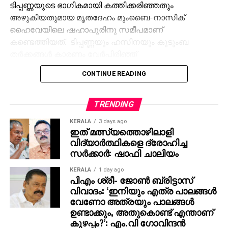
ടിപ്പണ്ണയുടെ ഭാഗികമായി കത്തിക്കരിഞ്ഞതും
അഴുകിയതുമായ മൃതദേഹം മുംബൈ-നാസിക്
ഹൈവേയിലെ ഷഹാപൂരിനു സമീപമാണ്
കണ്ടെത്തിയത്. ടിപ്പണ്ണയും ഹസീനയും കുടുംബ
തര്‍ക്കങ്ങള്‍ കാരണം വേര്‍പിരിഞ്ഞ്
താമസിക്കുകയായിരുന്നു. ഇതിനുപിന്നാലെ ഹസീന
CONTINUE READING
ടിപ്പണ്ണയോട് വിവാഹമോചനം ആവശ്യപ്പെട്ടു. എന്നാല്‍
വിവാഹ മോചനത്തിനു ടിപ്പണ്ണ വിസമ്മതിച്ചതാണ്
കൊലപാതകത്തിനു കാരണമെന്ന് ഷഹാപൂര്‍ പൊലീസ്
TRENDING
സ്റ്റേഷനിലെ ഇന്‍സ്‌പെക്ടര്‍ മുകേഷ് ധാഗെ പറഞ്ഞു.
KERALA
3 days ago
ഇത് മത്സ്യത്തൊഴിലാളി
ഹസീനയുടെ നിര്‍ദ്ദേശപ്രകാരം, ഓട്ടോറിക്ഷാ
വിദ്യാര്‍ത്ഥികളെ ദ്രോഹിച്ച
ഡ്രൈവറായ സഹോദരനും കൂട്ടാളികളും നവംബര്‍ 17
സര്‍ക്കാര്‍: ഷാഫി ചാലിയം
ന് ടിപ്പണ്ണയെ ഷഹാപൂരിനടുത്തുള്ള ഒരു
KERALA
1 day ago
വനപ്രദേശത്തേക്ക് കൊണ്ടുപോയി. അവിടെവച്ച്
പിഎം ശ്രീ- ജോണ്‍ ബ്രിട്ടാസ്
കൊലപ്പെടുത്തി മൃതദേഹം കത്തിക്കാന്‍ ശ്രമിച്ച ശേഷം
വിവാദം: ‘ഇനിയും എത്ര പാലങ്ങള്‍
ഹൈവേയ്ക്ക് സമീപം ഉപേക്ഷിക്കുകയായിരുന്നു.
വേണോ അത്രയും പാലങ്ങള്‍
ചോദ്യം ചെയ്യലില്‍, സഹോദരി ഹസീനയുടെ
ഉണ്ടാക്കും, അതുകൊണ്ട് എന്താണ്
കുഴപ്പം?’: എം.വി ഗോവിന്ദന്‍
നിര്‍ദ്ദേശപ്രകാരമാണ് കൊലപാതകം നടത്തിയതെന്ന്