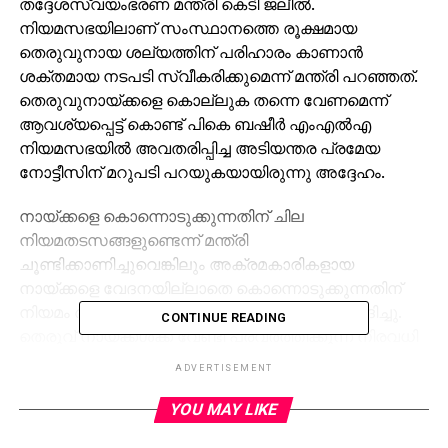
തദ്ദേശസ്വയംഭരണ മന്ത്രി കെടി ജലീല്‍.
നിയമസഭയിലാണ് സംസ്ഥാനത്തെ രൂക്ഷമായ
തെരുവുനായ ശല്യത്തിന് പരിഹാരം കാണാന്‍
ശക്തമായ നടപടി സ്വീകരിക്കുമെന്ന് മന്ത്രി പറഞ്ഞത്.
തെരുവുനായ്ക്കളെ കൊല്ലുക തന്നെ വേണമെന്ന്
ആവശ്യപ്പെട്ട് കൊണ്ട് പികെ ബഷീര്‍ എംഎല്‍എ
നിയമസഭയില്‍ അവതരിപ്പിച്ച അടിയന്തര പ്രമേയ
നോട്ടീസിന് മറുപടി പറയുകയായിരുന്നു അദ്ദേഹം.
നായ്ക്കളെ കൊന്നൊടുക്കുന്നതിന് ചില
നിയമതടസങ്ങളുണ്ടെന്ന് മന്ത്രി
ചൂണ്ടിക്കാണിച്ചുവെങ്കിലും അക്രമകാരികളായ
നായ്ക്കളെ വേദനയില്ലാതെ കൊന്നൊടുക്കുന്നതിന്
നിയമം അനുവദിക്കുന്നുണ്ടെന്ന് പ്രതിപക്ഷം വാദിച്ചു.
CONTINUE READING
തെരുവ് നായ്ക്കള്‍ക്ക് വേണ്ടി പ്രവര്‍ത്തിക്കുന്ന നിരവധി
സംഘടനകള്‍ കേരളത്തില്‍ പ്രവര്‍ത്തിക്കുന്നുണ്ട്.
ADVERTISEMENT
അവരുടെ സാമ്പത്തിക സ്രോതസ്
അന്വേഷിക്കണമെന്നും പ്രതിപക്ഷം സര്‍ക്കാരിനോട്
YOU MAY LIKE
ആവശ്യപ്പെട്ടു. പ്രശ്‌നത്തില്‍ രാഷ്ട്രീയമില്ല. പ്രശ്‌നം