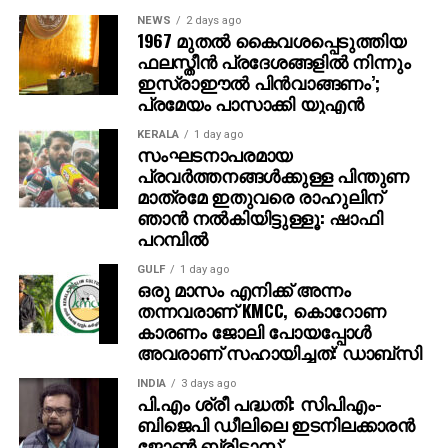
ഫയാസ് സമ്മതിച്ചു.
NEWS
2 days ago
1967 മുതല്‍ കൈവശപ്പെടുത്തിയ
ഫലസ്തീന്‍ പ്രദേശങ്ങളില്‍ നിന്നും
ഇസ്രാഈല്‍ പിന്‍വാങ്ങണം’;
പ്രമേയം പാസാക്കി യുഎന്‍
KERALA
1 day ago
സംഘടനാപരമായ
പ്രവര്‍ത്തനങ്ങള്‍ക്കുള്ള പിന്തുണ
മാത്രമേ ഇതുവരെ രാഹുലിന്
ഞാന്‍ നല്‍കിയിട്ടുള്ളൂ: ഷാഫി
പറമ്പില്‍
GULF
1 day ago
ഒരു മാസം എനിക്ക് അന്നം
തന്നവരാണ് KMCC, കൊറോണ
കാരണം ജോലി പോയപ്പോൾ
അവരാണ് സഹായിച്ചത്: ഡാബ്സി
INDIA
3 days ago
പി.എം ശ്രീ പദ്ധതി: സിപിഎം-
ബിജെപി ഡീലിലെ ഇടനിലക്കാരന്‍
ജോണ്‍ ബ്രിട്ടാസ്‌