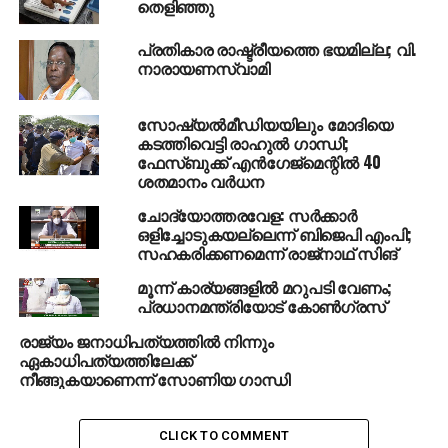
തെളിഞ്ഞു
UP NEXT
മുംബൈയില്‍ ശ്രീദേവിയെ കാത്ത്
ആരാധകലോകം; വൈകുന്നേരത്തോടെ
പ്രതികാര രാഷ്ട്രീയത്തെ ഭയമില്ല; വി.
നാരായണസ്വാമി
മൃതദേഹം എത്തുമെന്ന് റിപ്പോര്‍ട്ട്; എംബാം
ചെയ്യാനുള്ള നടപടികള്‍ തുടങ്ങി
സോഷ്യല്‍മീഡിയയിലും മോദിയെ
DON'T MISS
പ്രിയ വാര്യര്‍ക്ക് വി.ഐ.പി സീറ്റ്, ഐ.എം
കടത്തിവെട്ടി രാഹുല്‍ ഗാന്ധി;
ഫേസ്ബുക്ക് എന്‍ഗേജ്മെന്റില്‍ 40
വിജയന്‍ സീറ്റ് തറയില്‍; ബ്ലാസ്‌റ്റേഴ്‌സ്
ശതമാനം വര്‍ധന
നടപടിക്കെതിരെ പ്രതിഷേധവുമായി താരവും
രംഗത്ത്
ചോദ്യോത്തരവേള: സര്‍ക്കാര്‍
ഒളിച്ചോടുകയല്ലെന്ന് ബിജെപി എംപി;
സഹകരിക്കണമെന്ന് രാജ്‌നാഥ് സിങ്
മൂന്ന് കാര്യങ്ങളില്‍ മറുപടി വേണം;
പ്രധാനമന്ത്രിയോട് കോണ്‍ഗ്രസ്
രാജ്യം ജനാധിപത്യത്തില്‍ നിന്നും
ഏകാധിപത്യത്തിലേക്ക്
നീങ്ങുകയാണെന്ന് സോണിയ ഗാന്ധി
CLICK TO COMMENT