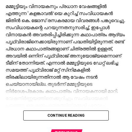
മമ്മൂട്ടിയും വിനായകനും പ്രധാന വേഷങ്ങളില്‍
എത്തുന്ന ‘കളങ്കാവല്‍’യെ കുറിച്ച് സംവിധായകന്‍
ജിതിന്‍ കെ. ജോസ് രസകരമായ വിവരങ്ങള്‍ പങ്കുവെച്ചു.
സംവിധായകന്റെ പറയുന്നതനുസരിച്ച്, ഇപ്പോള്‍
വിനായകന്‍ അവതരിപ്പിച്ചിരിക്കുന്ന കഥാപാത്രം ആദ്യം
പൃഥ്വിരാജിനെക്കായിരുന്നാണ് പദ്ധതിയിട്ടിരുന്നത്. രണ്ട്
പ്രധാന കഥാപാത്രങ്ങളാണ് ചിത്രത്തില്‍ ഉള്ളത്,
അവയില്‍ ഒന്നിന് പൃഥ്വിരാജ് അനുയോജ്യമെന്നാണ്
ടീമിന് തോന്നിയത്. എന്നാല്‍ മമ്മൂട്ടിയുടെ ഡേറ്റ് ലഭിച്ച
സമയത്ത് പൃഥ്വിരാജ് മറ്റ് സിനിമകളില്‍
തിരക്കിലായിരുന്നതിനാല്‍ ആ വേഷം നടന്‍
ചെയ്യാനായില്ല. തുടര്‍ന്ന് മമ്മൂട്ടിയുടെ
നിര്‍ദേശപ്രകാരം കഥാപാത്രം വിനായകനായി മാറി.
വേഷനിര്‍ണ്ണയത്തിനെക്കുറിച്ചും സംവിധായകന്‍
പറഞ്ഞു. ഒരുകഥാപാത്രത്തിന് മമ്മൂട്ടി ഏറ്റവും
അനുയോജ്യനാണെന്ന് തോന്നിയതിനാല്‍
CONTINUE READING
എക്‌സിക്യൂട്ടീവ് പ്രൊഡ്യൂസര്‍ വിവേക് ദാമോദരന്‍
വഴിയാണ് മമ്മൂട്ടിയെ സമീപിച്ചത്. ഇതിനകം തന്നെ