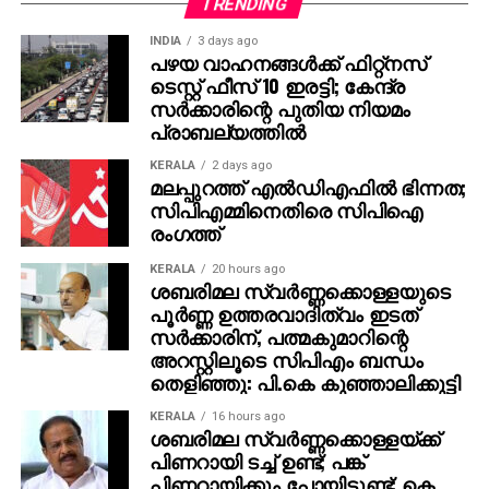
തങ്ങള്‍ക്ക് മനസ്സിലുണ്ടായിരുന്നതുപോലെ തന്നെയാണ്
TRENDING
പൃഥ്വിരാജും ആ വേഷം മമ്മൂക്ക ചെയ്യണം എന്ന്
INDIA
3 days ago
നിര്‍ദേശിച്ചതെന്നും അദ്ദേഹം വെളിപ്പെടുത്തി. ജിതിന്‍
പഴയ വാഹനങ്ങള്‍ക്ക് ഫിറ്റ്‌നസ്
ടെസ്റ്റ് ഫീസ് 10 ഇരട്ടി; കേന്ദ്ര
കെ. ജോസ് പറഞ്ഞു പോലെ, വിനായകന്‍ അവതരിപ്പിച്ച
സര്‍ക്കാരിന്റെ പുതിയ നിയമം
വേഷം തന്നെയാണ് ആദ്യം പൃഥ്വിരാജിന്
പ്രാബല്യത്തില്‍
പരിഗണിച്ചത്. മമ്മൂട്ടി കമ്പനി നിര്‍മിച്ച ‘കളങ്കാവല്‍’
നവംബര്‍ 27ന് തീയേറ്ററുകളില്‍ റിലീസ് ചെയ്യും.
KERALA
2 days ago
മലപ്പുറത്ത് എല്‍ഡിഎഫില്‍ ഭിന്നത;
സിപിഎമ്മിനെതിരെ സിപിഐ
രംഗത്ത്
KERALA
20 hours ago
ശബരിമല സ്വര്‍ണ്ണക്കൊള്ളയുടെ
പൂര്‍ണ്ണ ഉത്തരവാദിത്വം ഇടത്
സര്‍ക്കാരിന്, പത്മകുമാറിന്റെ
അറസ്റ്റിലൂടെ സിപിഎം ബന്ധം
തെളിഞ്ഞു: പി.കെ കുഞ്ഞാലിക്കുട്ടി
KERALA
16 hours ago
ശബരിമല സ്വര്‍ണ്ണക്കൊള്ളയ്ക്ക്
പിണറായി ടച്ച് ഉണ്ട്; പങ്ക്
പിണറായിക്കും പോയിട്ടുണ്ട്: കെ