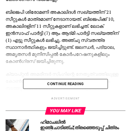
ബിജെപി ശിരോമണി അകാലിദള്‍ സഖ്യത്തിന് 21
സീറ്റുകള്‍ മാത്രമാണ് നേടാനായത്. ബിജെപിക്ക് 10,
അകാലിദളിന് 11 സീറ്റുകളാണ് ലഭിച്ചത്. ലോക്
ഇന്‍സാഫ് പാര്‍ട്ടി (7) ആം ആദ്മി പാര്‍ട്ടി സഖ്യത്തിന്
(1) എട്ടു സീറ്റുകള്‍ ലഭിച്ചു. അഞ്ചു സ്വതന്ത്ര
സ്ഥാനാര്‍ത്ഥികളും ജയിച്ചിട്ടുണ്ട്. ജലന്ധര്‍, പട്യാല,
അമൃതസര്‍ മുനിസിപ്പല്‍ കോര്‍പറേഷനുകളിലും
കോണ്‍ഗ്രസ് ജയിച്ചിരുന്നു.
ക്യാപ്റ്റന്‍ അമരീന്ദര്‍ സിംഗിന്റെ നേതൃത്വത്തിലുള്ള
കോണ്‍ഗ്രസ് സര്‍ക്കാരാണ് പഞ്ചാബില്‍ ഭരണം
CONTINUE READING
നടത്തുന്നത്. ഫെബ്രുവരി 24നാണ് ലുധിയാന
മുന്‍സിപ്പല്‍ കോര്‍പ്പറേഷനിലേക്കുള്ള തെരഞ്ഞെടുപ്പ്
ADVERTISEMENT
നടന്നത്.
YOU MAY LIKE
RELATED TOPICS:
BJP-CONGRESS
ELECTION 2018
ഹിമാചലില്‍
LUDIYANA
ഇഞ്ചോടിഞ്ച്;തിരഞ്ഞെടുപ്പ് ചിത്രം