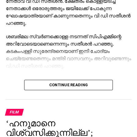
നേതാവ് വി ഡി സതീശന്‍. ക്ഷേത്രം കൊള്ളയടിച്ച
നേതാക്കള്‍ ഒരോരുത്തരും ജയിലേക്ക് പോകുന്ന
ഘോഷയാത്രയാണ് കാണുന്നതെന്നും വി ഡി സതീശന്‍
പറഞ്ഞു.
ശബരിമല സ്വര്‍ണക്കൊള്ള നടന്നത് സിപിഎമ്മിന്റെ
അറിവോടെയാണെന്നെന്നും സതീശന്‍ പറഞ്ഞു.
കടകംപള്ളി സുരേന്ദ്രനെയാണ് ഇനി ചോദ്യം
ചെയ്യേണ്ടതെന്നും മന്ത്രി വാസവനും അറിവുണ്ടെന്നും
വി.ഡി സതീശന്‍ പറഞ്ഞു.
ശബരിമല സ്വര്‍ണക്കൊള്ളയില്‍ മുഖ്യമന്ത്രി
CONTINUE READING
പിണറായി വിജയന്‍ എന്തുകൊണ്ട് മൗനം പാലിക്കുന്നു.
സ്വന്തം നേതാക്കള്‍ ജയിലിലേക്ക് പോകുമ്പോള്‍
പാര്‍ട്ടിക്ക് ഒരു കുഴപ്പവുമില്ലെന്ന് പറയാന്‍ എം.വി
ഗോവിന്ദന് മാത്രമേ കഴിയൂവെന്നും വി.ഡി സതീശന്‍
FILM
പരിഹസിച്ചു. എന്തുകൊണ്ട് ദേവസ്വം ബോര്‍ഡ്
‘ഹനുമാനെ
പോറ്റിക്കെതിരെ പരാതി നല്‍കിയില്ലെന്നും പോറ്റി
കുടുങ്ങിയാല്‍ പലരും കുടുങ്ങും എന്ന് സിപിഎമ്മിന്
വിശ്വസിക്കുന്നില്ല’;