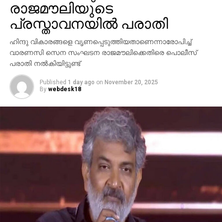
അറിയാമായിരുന്നുവെന്നും അദ്ദേഹം കൂട്ടിച്ചേര്‍ത്തു.
രാജമൗലിയുടെ
പ്രസ്താവനയില്‍ പരാതി
ഹിന്ദു വികാരങ്ങളെ വൃണപ്പെടുത്തിയതാണെന്നാരോപിച്ച്
വാരണസി സെന സംഘടന രാജമൗലിക്കെതിരെ പൊലീസ്
പരാതി നല്‍കിയിട്ടുണ്ട്
Published
1 day ago
on
November 20, 2025
By
webdesk18