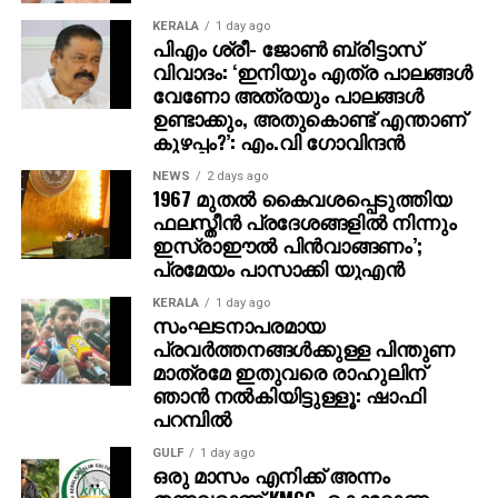
ന് ടിപ്പണ്ണയെ ഷഹാപൂരിനടുത്തുള്ള ഒരു
KERALA
1 day ago
വനപ്രദേശത്തേക്ക് കൊണ്ടുപോയി. അവിടെവച്ച്
പിഎം ശ്രീ- ജോണ്‍ ബ്രിട്ടാസ്
കൊലപ്പെടുത്തി മൃതദേഹം കത്തിക്കാന്‍ ശ്രമിച്ച ശേഷം
വിവാദം: ‘ഇനിയും എത്ര പാലങ്ങള്‍
ഹൈവേയ്ക്ക് സമീപം ഉപേക്ഷിക്കുകയായിരുന്നു.
വേണോ അത്രയും പാലങ്ങള്‍
ചോദ്യം ചെയ്യലില്‍, സഹോദരി ഹസീനയുടെ
ഉണ്ടാക്കും, അതുകൊണ്ട് എന്താണ്
കുഴപ്പം?’: എം.വി ഗോവിന്ദന്‍
നിര്‍ദ്ദേശപ്രകാരമാണ് കൊലപാതകം നടത്തിയതെന്ന്
ഫയാസ് സമ്മതിച്ചു.
NEWS
2 days ago
1967 മുതല്‍ കൈവശപ്പെടുത്തിയ
ഫലസ്തീന്‍ പ്രദേശങ്ങളില്‍ നിന്നും
ഇസ്രാഈല്‍ പിന്‍വാങ്ങണം’;
പ്രമേയം പാസാക്കി യുഎന്‍
KERALA
1 day ago
സംഘടനാപരമായ
പ്രവര്‍ത്തനങ്ങള്‍ക്കുള്ള പിന്തുണ
മാത്രമേ ഇതുവരെ രാഹുലിന്
ഞാന്‍ നല്‍കിയിട്ടുള്ളൂ: ഷാഫി
പറമ്പില്‍
GULF
1 day ago
ഒരു മാസം എനിക്ക് അന്നം
തന്നവരാണ് KMCC, കൊറോണ