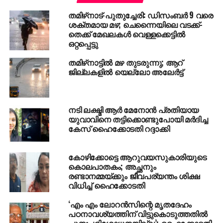
വിഷയങ്ങള്‍ കൈകാര്യം ചെയ്യുന്നുണ്ടെന്നും.
തമിഴ്‌നാട്-പുതുച്ചേരി: ഡിസംബര്‍ 9 വരെ
അവയെല്ലാം ജനങ്ങളെ ബാധിക്കുമെന്നു
ശക്തമായ മഴ; ചെന്നൈയിലെ വടക്ക്-
പറയാനാകില്ലെന്നും കോടതി പറഞ്ഞു.
തെക്ക് മേഖലകള്‍ വെള്ളക്കെട്ടില്‍
ശക്തമായ ഒരു ജനാധിപത്യ രാജ്യത്ത്
ഒറ്റപ്പെട്ടു
ന്യൂനപക്ഷത്തിന്റെ അഭിപ്രായത്തെ
തമിഴ്‌നാട്ടില്‍ മഴ തുടരുന്നു; ആറ്
അടിച്ചമര്‍ത്താനാകില്ലെന്നും കോടതി വിധിയില്‍
ജില്ലകളില്‍ യെല്ലോ അലേര്‍ട്ട്
നിരീക്ഷിച്ചു.
RELATED TOPICS:
ACTOR VIJAY
HIGH COURT
നടി ലക്ഷ്മി ആർ മേനോൻ പ്രതിയായ
MADRAS HIGH COURT
MERSAL
MERSALVSMODI
യുവാവിനെ തട്ടിക്കൊണ്ടുപോയി മർദിച്ച
TAMIL NADU
കേസ് ഹൈക്കോടതി റദ്ദാക്കി
UP NEXT
റോഹിന്‍ഗ്യ മുസ്‌ലിംങ്ങള്‍ക്കെതിരെയുള്ള
കോഴിക്കോട്ടെ ആറുവയസുകാരിയുടെ
വംശീയ അധിഷേപം; ഉത്കണ്ഠ പ്രകടിപ്പിച്ച്
കൊലപാതകം; അച്ഛനും
അമേരിക്കന്‍ സേറ്റ് സെക്രട്ടറി
രണ്ടാനമ്മയ്ക്കും ജീവപര്യന്തം ശിക്ഷ
വിധിച്ച് ഹൈക്കോടതി
DON'T MISS
മദ്യപിക്കാത്തതിന്റെ കാരണം വെളിപ്പെടുത്തി
‘എം എം ലോറൻസിന്റെ മൃതദേഹം
ട്രംപ്
പഠനാവശ്യത്തിന് വിട്ടുകൊടുത്തതിൽ
പുനഃപരിശോധനയില്ല’; ഹൈക്കോടതി