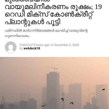
സംഭവത്തെ തുടര്‍ന്ന് ഗതാഗതത്തിന്
വായുമലിനീകരണം രൂക്ഷം; 19
നിയന്ത്രണമേര്‍പ്പെടുത്തിയിട്ടുണ്ട്. വാഹനങ്ങള്‍ തീരദേശ
റെഡി മിക്‌സ് കോണ്‍ക്രീറ്റ്
പാതവഴി തിരിച്ചുവിടുന്നുണ്ട്. സംഭത്തില്‍ അന്വേഷണം
പ്ലാന്റുകള്‍ പൂട്ടി
വേണമെന്ന് സംസ്ഥാന പൊതുമരാമത്ത് മന്ത്രി മുഹമ്മദ്
റിയാസ് ആവശ്യപ്പെട്ടു.
പരിസ്ഥിതി മാര്‍ഗനിര്‍ദേശങ്ങള്‍ ലംഘിച്ച് വായുവിന്റെ
ഗുണനിലവാരം..
Published
9 hours ago
on
December 5, 2025
By
webdesk18