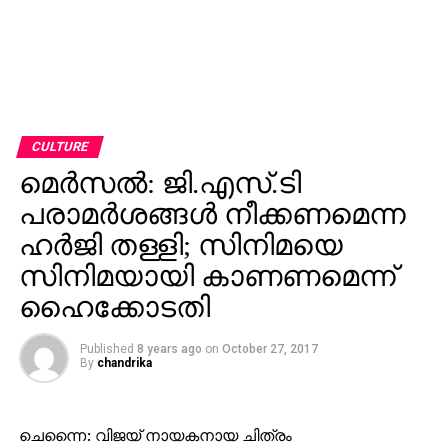
CULTURE
മെര്‍സല്‍: ജി.എസ്.ടി
പരാമര്‍ശങ്ങള്‍ നീക്കണമെന്ന
ഹര്‍ജി തള്ളി; സിനിമയെ
സിനിമയായി കാണണമെന്ന്
ഹൈക്കോടതി
Published
8 years ago
on
October 27, 2017
By
chandrika
ചെന്നൈ: വിജയ് നായകനായ ചിത്രം