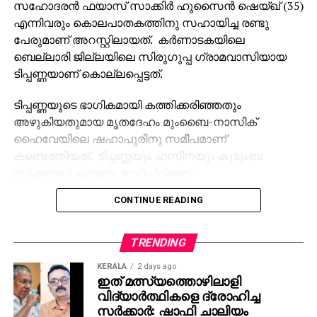
സഹോദരന്‍ ഫയാസ് സാക്കിര്‍ ഹുസൈന്‍ ഷെയ്ഖ് (35)
എന്നിവരും കൊലപാതകത്തിനു സഹായിച്ച രണ്ടു
പേരുമാണ് അറസ്റ്റിലായത്. കര്‍ണാടകയിലെ
ബെല്ലാരി ജില്ലയിലെ സിരുഗുപ്പ ഗ്രാമവാസിയായ
ടിപ്പണ്ണയാണ് കൊല്ലപ്പെട്ടത്.
ടിപ്പണ്ണയുടെ ഭാഗികമായി കത്തിക്കരിഞ്ഞതും
അഴുകിയതുമായ മൃതദേഹം മുംബൈ-നാസിക്
ഹൈവേയിലെ ഷഹാപൂരിനു സമീപമാണ്
കണ്ടെത്തിയത്. ടിപ്പണ്ണയും ഹസീനയും കുടുംബ
തര്‍ക്കങ്ങള്‍ കാരണം വേര്‍പിരിഞ്ഞ്
താമസിക്കുകയായിരുന്നു. ഇതിനുപിന്നാലെ ഹസീന
CONTINUE READING
ടിപ്പണ്ണയോട് വിവാഹമോചനം ആവശ്യപ്പെട്ടു. എന്നാല്‍
വിവാഹ മോചനത്തിനു ടിപ്പണ്ണ വിസമ്മതിച്ചതാണ്
കൊലപാതകത്തിനു കാരണമെന്ന് ഷഹാപൂര്‍ പൊലീസ്
TRENDING
സ്റ്റേഷനിലെ ഇന്‍സ്‌പെക്ടര്‍ മുകേഷ് ധാഗെ പറഞ്ഞു.
KERALA
2 days ago
ഇത് മത്സ്യത്തൊഴിലാളി
ഹസീനയുടെ നിര്‍ദ്ദേശപ്രകാരം, ഓട്ടോറിക്ഷാ
വിദ്യാര്‍ത്ഥികളെ ദ്രോഹിച്ച
ഡ്രൈവറായ സഹോദരനും കൂട്ടാളികളും നവംബര്‍ 17
സര്‍ക്കാര്‍: ഷാഫി ചാലിയം