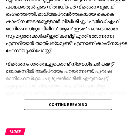
പക്ഷക്കാരുള്‍പ്പടെ നിരവധിപേര്‍ വിമര്‍ശനവുമായി
രംഗത്തെത്തി. മാധ്യമപ്രവര്‍ത്തകയായ കെ.കെ
ഷാഹിന അടക്കമുള്ളവര്‍ വിമര്‍ശിച്ചു. ”എല്‍ഡിഎഫ്
മാനിഫെസ്‌റ്റോ റിലീസ് ആണ്. ഇടത് പക്ഷക്കാരായ
സുഹൃത്തുക്കള്‍ക്ക് ഇത് കണ്ടിട്ട് എന്ത് തോന്നുന്നു
എന്നറിയാന്‍ താത്പര്യമുണ്ട്” എന്നാണ് ഷാഹിനയുടെ
ഫേസ്ബുക്ക് പോസ്റ്റ്.
വിമര്‍ശനം ശരിവെച്ചുകൊണ്ട് നിരവധിപേര്‍ കമന്റ്
ബോക്‌സില്‍ അഭിപ്രായം പറയുന്നുണ്ട്. പുരുഷ
മാനിഫെസ്‌റ്റോ…പുരുഷന്‍മാരില്‍ എഴുതപ്പെട്ട്
പുരുഷന്‍മാര്‍ പ്രകാശനം ചെയ്ത ഫെസ്‌റ്റോ…
ഇതിനപ്പുറം ഒന്നും പ്രതീക്ഷിക്കണ്ടല്ലോ എന്നാണ് ഒരു
കമന്റ്
CONTINUE READING
സിപിഎം സംസ്ഥാന സെക്രട്ടറി എം.വി ഗോവിന്ദന്‍,
എല്‍ഡിഎഫ് കണ്‍വീനര്‍ ടി.പി രാമകൃഷ്ണന്‍, ആന്റണി
രാജു, അഹമ്മദ് ദേവര്‍കോവില്‍, മാത്യു ടി തോമസ്
MORE
തുടങ്ങിയ നേതാക്കളാണ് പ്രകാശന ചടങ്ങില്‍