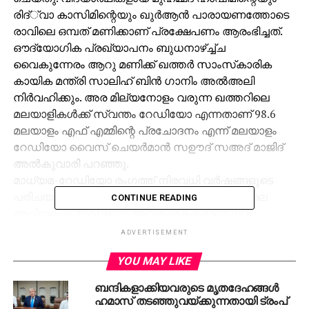
രിദ്്‌വാ കാസിമിന്റെയും ഖുര്‍ആന്‍ പാരായണത്തോടെ
രാവിലെ ഒമ്പത് മണിക്കാണ് പ്രക്ഷേപണം ആരംഭിച്ചത്.
ഔദ്യോഗിക പ്രഖ്യാപനം ബുധനാഴ്ച്ച്ച
വൈകുന്നേരം ആറു മണിക്ക് ഖത്തര്‍ സാംസ്‌കാരിക
കായിക മന്ത്രി സാലിഹ് ബിന്‍ ഗാനിം അല്‍അലി
നിര്‍വഹിക്കും. അര മില്യനോളം വരുന്ന ഖത്തറിലെ
മലയാളികള്‍ക്ക് സ്വന്തം റേഡിയോ എന്നതാണ് 98.6
മലയാളം എഫ് എമ്മിന്റെ പ്രചോദനം എന്ന് മലയാളം
റേഡിയോ വൈസ് ചെയര്‍മാന്‍ സഊദ് സഅദ് മാജിദ്
അല്‍കുവാരി പറഞ്ഞു.
മാധ്യമ-റേഡിയോ രംഗത്ത് നിരവധി വര്‍ഷങ്ങളുടെ
പരിചയ സമ്പത്തുള്ള മാനേജ്‌മെന്റും കേരളത്തിലെ
CONTINUE READING
അറിയപ്പെട്ട റേഡിയോ അവതാരകരുമാണ് 98.6
മലയാളം എഫ് എം’ ന്റെ അണിയറയിലും
ADVERTISEMENT
അരങ്ങിലുമുള്ളതെന്ന്് വൈസ് ചെയര്‍മാന്‍
YOU MAY LIKE
കെ.സി.അബ്ദുല്‍ ലത്തീഫ് പറഞ്ഞു. പരിപാടികള്‍ക്ക്
44433986 എന്ന നമ്പറിലും മറ്റു വിവരങ്ങള്‍ക്ക് 44422986
ബന്ദികളാക്കിയവരുടെ മൃതദേഹങ്ങള്‍
എന്ന നമ്പറിലും ബന്ധപ്പെടാവുന്നതാണെന്ന് സി.ഇ.ഒ
ഹമാസ് തടഞ്ഞുവയ്ക്കുന്നതായി ട്രംപ്