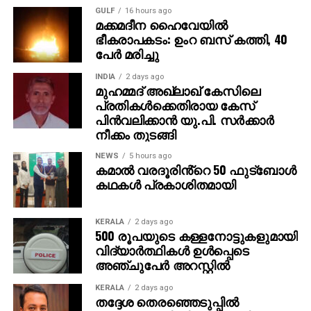
GULF
16 hours ago
മക്കമദീന ഹൈവേയില്‍
ഭീകരാപകടം: ഉംറ ബസ് കത്തി, 40
പേര്‍ മരിച്ചു
INDIA
2 days ago
മുഹമ്മദ് അഖ്‌ലാഖ് കേസിലെ
പ്രതികള്‍ക്കെതിരായ കേസ്
പിന്‍വലിക്കാന്‍ യു.പി. സര്‍ക്കാര്‍
നീക്കം തുടങ്ങി
NEWS
5 hours ago
കമാൽ വരദൂരിൻ്റെ 50 ഫുട്ബോൾ
കഥകൾ പ്രകാശിതമായി
KERALA
2 days ago
500 രൂപയുടെ കള്ളനോട്ടുകളുമായി
വിദ്യാര്‍ത്ഥികള്‍ ഉള്‍പ്പെടെ
അഞ്ചുപേര്‍ അറസ്റ്റില്‍
KERALA
2 days ago
തദ്ദേശ തെരഞ്ഞെടുപ്പില്‍