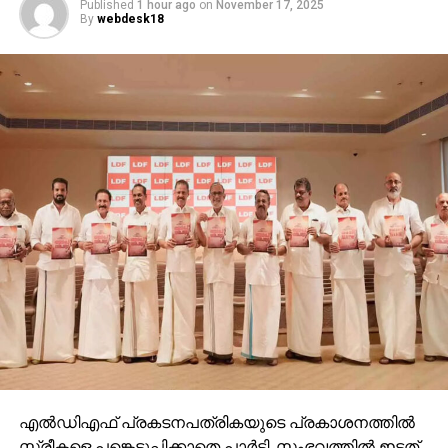
Published
1 hour ago
on
November 17, 2025
By
webdesk18
എല്‍ഡിഎഫ് പ്രകടനപത്രികയുടെ പ്രകാശനത്തില്‍
സ്ത്രീകളെ പങ്കെടുപ്പിക്കാതെ പാര്‍ട്ടി. സംഭവത്തില്‍ ഇടത്