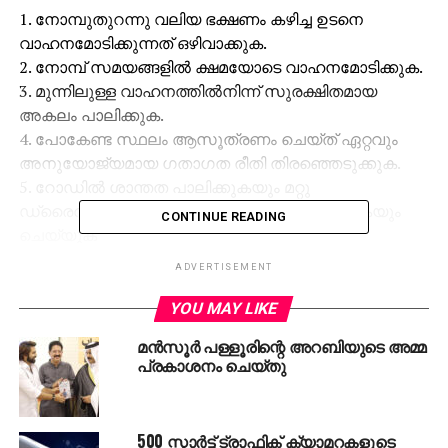
1. നോമ്പുതുറന്നു വലിയ ഭക്ഷണം കഴിച്ച ഉടനെ
വാഹനമോടിക്കുന്നത് ഒഴിവാക്കുക.
2. നോമ്പ് സമയങ്ങളില്‍ ക്ഷമയോടെ വാഹനമോടിക്കുക.
3. മുന്നിലുള്ള വാഹനത്തില്‍നിന്ന് സുരക്ഷിതമായ
അകലം പാലിക്കുക.
4. പോകേണ്ട സ്ഥലം ആസൂത്രണം ചെയ്ത് ഏറ്റവും
അനുയോജ്യമായ ഗതാഗത രീതി തിരഞ്ഞെടുക്കുക.
5. റോഡില്‍ ശാന്തത പാലിക്കുകയും മറ്റു
ഡ്രൈവര്‍മാരുമായുള്ള തര്‍ക്കങ്ങള്‍ ഒഴിവാക്കുകയും
CONTINUE READING
ചെയ്യുക
6. പുണ്യമാസത്തില്‍ സഹിഷ്ണുതയും ബഹുമാനവും
ADVERTISEMENT
കാത്തുസൂക്ഷിക്കുക.
7. എസി പ്രവര്‍ത്തിപ്പിച്ചു ഗ്ലാസ്സുകള്‍ പൂര്‍ണ്ണമായി
YOU MAY LIKE
അടച്ചിട്ട് വാഹനത്തിനുള്ളില്‍ ഉറങ്ങരുത്. ഇത്
മൻസൂർ പള്ളൂരിന്റെ അറബിയുടെ അമ്മ
ശ്വാസംമുട്ടലിനും മരണത്തിനുംവരെ കാരണമായേക്കും
പ്രകാശനം ചെയ്തു
RELATED TOPICS:
DUBAI
GULF NEWS
ROADS AND TRANSPORT AUTHORITY
500 സ്മാര്‍ട്ട് ട്രാഫിക് ക്യാമറകളുടെ