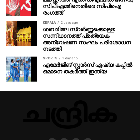
സിപിഎമ്മിനെതിരെ സിപിഐ
പ്രചോദനമാണ് പുരസ്‌കാരം,’ അനസ് പറഞ്ഞു. ഖദീജ
രംഗത്ത്
ജിഷ്ണിയാണ് അനസിന്റെ ഭാര്യ. മക്കള്‍ ഹൈറിന്‍,
ഹായ്സ്, ഹൈസ.
KERALA
2 days ago
ശബരിമല സ്വര്‍ണ്ണക്കൊള്ള;
സന്നിധാനത്ത് പ്രത്യേക
അന്വേഷണ സംഘം പരിശോധന
നടത്തി
SPORTS
1 day ago
എമേര്‍ജിങ് സ്റ്റാര്‍സ് ഏഷ്യ കപ്പില്‍
ഒമാനെ തകര്‍ത്ത് ഇന്ത്യ