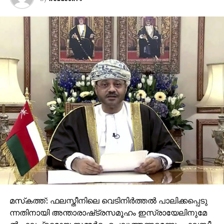
മ​സ്‌​ക​ത്ത്: ഫ​ല​സ്തീ​നി​ലെ വെ​ടി​നി​ർ​ത്ത​ൽ പാ​ലി​ക്ക​പ്പെ​ടു​
ന്ന​തി​നാ​യി അ​ന്താ​രാ​ഷ്‌​ട്ര​സ​മൂ​ഹം ഇ​സ്രാ​യേ​ലി​നു​മേ​