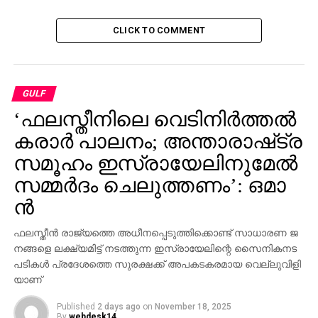
CLICK TO COMMENT
GULF
‘ഫലസ്തീനിലെ വെടിനിർത്തൽ
കരാർ പാലനം; അ​ന്താ​രാ​ഷ്‌​ട്ര
സ​മൂ​ഹം ഇ​സ്രായേലിനുമേൽ
സ​മ്മ​ർ​ദം ചെ​ലു​ത്ത​ണം’: ഒ​മാ​
ൻ
ഫ​ല​സ്തീ​ൻ രാ​ജ്യ​ത്തെ അ​ധീ​ന​പ്പെ​ടു​ത്തി​ക്കൊ​ണ്ട് സാ​ധാ​ര​ണ ജ​
ന​ങ്ങ​ളെ ല​ക്ഷ്യ​മി​ട്ട് ന​ട​ത്തു​ന്ന ഇ​സ്രാ​യേ​ലി​ന്റെ സൈ​നി​ക​ന​ട​
പ​ടി​ക​ൾ പ്ര​ദേ​ശ​ത്തെ സു​ര​ക്ഷ​ക്ക് അ​പ​ക​ട​ക​ര​മാ​യ വെ​ല്ലു​വി​ളി​
യാ​ണ്
Published
2 days ago
on
November 18, 2025
By
webdesk14