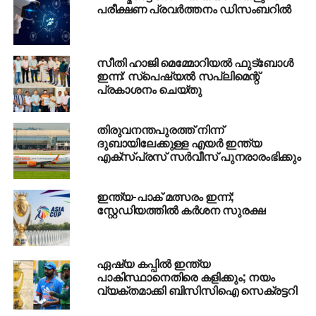
പരീക്ഷണ പ്രവര്‍ത്തനം ഡിസംബറില്‍
UP NEXT
വയനാട്ടില്‍ ലഹരി മരുന്ന് പരിശോധനക്കിടെ
ആക്രമണം; എക്‌സൈസ് ഉദ്യോഗസ്ഥനെ
ബൈക്ക് ഇടിച്ച് വീഴ്ത്തി
സീതി ഹാജി മെമ്മോറിയൽ ഫുട്ബോൾ
ഇന്ന്: സ്പെഷ്യൽ സപ്ലിമെന്റ്
DON'T MISS
പ്രകാശനം ചെയ്തു
രാജസ്ഥാന്‍ നിയമസഭയില്‍ കോണ്‍ഗ്രസ്
എംഎല്‍എയെ പാകിസ്താനിയെന്ന് വിളിച്ച്
ബിജെപി എംഎല്‍എ
തിരുവനന്തപുരത്ത് നിന്ന്
ദുബായിലേക്കുള്ള എയര്‍ ഇന്ത്യ
എക്‌സ്പ്രസ് സര്‍വീസ് പുനരാരംഭിക്കും
ഇന്ത്യ-പാക് മത്സരം ഇന്ന്;
സ്റ്റേഡിയത്തിൽ കർശന സുരക്ഷ
ഏഷ്യ കപ്പിൽ ഇന്ത്യ
പാകിസ്ഥാനെതിരെ കളിക്കും; നയം
വ്യക്തമാക്കി ബിസിസിഐ സെക്രട്ടറി