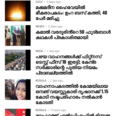
GULF
3 days ago
പദ്ധതികളുടെ എച്ച്ആര്‍ ചുമതലയും അനസിനാണ്.
മക്കമദീന ഹൈവേയില്‍
ഭീകരാപകടം: ഉംറ ബസ് കത്തി, 40
ഏറ്റവും മികച്ച വിദഗ്ദ തൊഴിലാളി ക്കുള്ള പുരസ്‌കാരം
പേര്‍ മരിച്ചു
തന്നെ തേടിയെത്തുമ്പോൾ
NEWS
2 days ago
ആരോഗ്യ മേഖലയിലെ ദീര്‍ഘകാല
കമാൽ വരദൂരിൻ്റെ 50 ഫുട്ബോൾ
പ്രവര്‍ത്തനത്തിലൂടെ രാജ്യത്തിന്റെ തൊഴില്‍ മേഖല
കഥകൾ പ്രകാശിതമായി
ശക്തിപ്പെടുത്തിയതിയതിനുള്ള ആദരവാണ് ഈ
പുരസ്‌കാരം.
INDIA
1 day ago
പഴയ വാഹനങ്ങള്‍ക്ക് ഫിറ്റ്‌നസ്
നിരവധി വ്യത്യസ്ത പദ്ധതികള്‍ കൈകാര്യം
ടെസ്റ്റ് ഫീസ് 10 ഇരട്ടി; കേന്ദ്ര
ചെയ്യാന്‍ ജോലിക്കിടെ അവസരം ലഭിച്ചിട്ടുണ്ട്. കര്‍മ്മ
സര്‍ക്കാരിന്റെ പുതിയ നിയമം
മേഖലയില്‍ അത് തന്നെവളരെയധികം
പ്രാബല്യത്തില്‍
പിന്തുണയ്ക്കുകയും കരിയര്‍ വളര്‍ച്ചയില്‍
KERALA
1 day ago
സഹായിക്കുകയും ചെയ്തു. വിശാസത്തോടെ
വാഹനാപകടത്തില്‍ കോമയിലായ
ചുമതലകള്‍ ഏല്‍പ്പിച്ച ബുര്‍ജീല്‍ ഹോള്‍ഡിങ്സ്
ഒമ്പത് വയസ്സുകാരി ദൃഷാനക്ക് 1.15
സ്ഥാപകനും ചെയര്‍മാനുമായ ഡോ. ഷംഷീര്‍
കോടി നഷ്ടപരിഹാരം നല്‍കാന്‍
കോടതി
വയലിലിനും മാനേജ്മെന്റിനും നന്ദി. ഇനിയും
രാജ്യത്തിനും ആരോഗ്യ പ്രവര്‍ത്തകര്‍ക്കും വേണ്ടി
KERALA
7 hours ago
സാധ്യമായതൊക്കെയും ചെയ്യാനുള്ള
മലപ്പുറത്ത് എല്‍ഡിഎഫില്‍ ഭിന്നത;