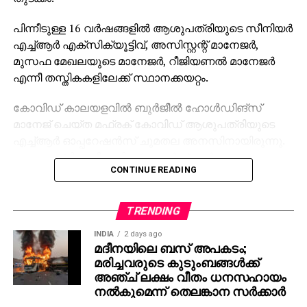
പിന്നീടുള്ള 16 വര്‍ഷങ്ങളില്‍ ആശുപത്രിയുടെ സീനിയര്‍
എച്ച്ആര്‍ എക്‌സിക്യൂട്ടിവ്, അസിസ്റ്റന്റ് മാനേജര്‍,
മുസഫ മേഖലയുടെ മാനേജര്‍, റീജിയണല്‍ മാനേജര്‍
എന്നീ തസ്തികകളിലേക്ക് സ്ഥാനക്കയറ്റം.
കോവിഡ് കാലയളവില്‍ ബുര്‍ജീല്‍ ഹോള്‍ഡിങ്സ്
മാനേജ് ചെയ്ത മഫ്രക് കോവിഡ് ആശുപത്രിയുടെ
എച്ച്ആര്‍ ഓപ്പറേഷന്‍സ് ചുമതല അനസിനായിരുന്നു.
ആശുപത്രി കമ്മീഷനിംഗ് മുതല്‍ പ്രവര്‍ത്തനം
CONTINUE READING
വിജയകരമായി അവസാനിപ്പിക്കുന്നതുവരെ മഫ്‌റഖ്
കേന്ദ്രീകരിച്ചു പ്രവര്‍ത്തിച്ചതിന് സര്‍ക്കാരിന്റെ
ഹീറോസ് ഓഫ് ദി യുഎഇ മെഡലും ഗോള്‍ഡന്‍
TRENDING
വിസയും അനസിന് ലഭിച്ചിട്ടുണ്ട്.
INDIA
2 days ago
മദീനയിലെ ബസ് അപകടം;
ആയിരക്കണക്കിന് ആരോഗ്യപ്രവര്‍ത്തകരുടെ
മരിച്ചവരുടെ കുടുംബങ്ങള്‍ക്ക്
റിക്രൂട്ടിംഗിനും പരിശീലന പരിപാടികള്‍ക്കും
അഞ്ച് ലക്ഷം വീതം ധനസഹായം
സേവനത്തിനിടെ അവസരം ലഭിച്ചു. നിലവില്‍
നല്‍കുമെന്ന് തെലങ്കാന സര്‍ക്കാര്‍
ബുര്‍ജീലിന്റെ തന്ത്രപരമായ അന്താരാഷ്ട്ര