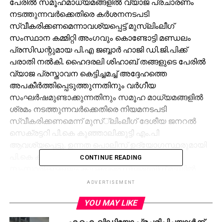
പേരില്‍ സമൂഹമാധ്യമങ്ങളില്‍ വ്യാജ പ്രചാരണം
നടത്തുന്നവര്‍ക്കെതിരെ കര്‍ശനനടപടി
സ്വീകരിക്കണമെന്നാവശ്യപ്പെട്ട് മുസ്‌ലിംലീഗ്
സംസ്ഥാന കമ്മിറ്റി അംഗവും കൊണ്ടോട്ടി മണ്ഡലം
പ്രസിഡന്റുമായ പി.എ ജബ്ബാര്‍ ഹാജി ഡി.ജി.പിക്ക്
പരാതി നല്‍കി. ഹൈദരലി ശിഹാബ് തങ്ങളുടെ പേരില്‍
വ്യാജ പ്രസ്താവന കെട്ടിച്ചമച്ച് അദ്ദേഹത്തെ
അപകീര്‍ത്തിപ്പെടുത്തുന്നതിനും വര്‍ഗീയ
സംഘര്‍ഷമുണ്ടാക്കുന്നതിനും സമൂഹ മാധ്യമങ്ങളില്‍
ശ്രമം നടത്തുന്നവര്‍ക്കെതിരെ നിയമനടപടി
സ്വീകരിക്കണമെന്ന് മുസ്്‌ലിംലീഗ് ദേശീയ ജനറല്‍
സെക്രട്ടറി പി.കെ കുഞ്ഞാലിക്കുട്ടി എം.പി
ആവശ്യപ്പെട്ടു. ഉന്നത പൊലീസ് ഉദ്യോഗസ്ഥരുമായി
പി.കെ കുഞ്ഞാലിക്കുട്ടി എം.പി ടെലിഫോണില്‍
CONTINUE READING
സംസാരിക്കുകയും കുറ്റക്കാരെ നിയമത്തിന് മുമ്പില്‍
കൊണ്ട് വരണമെന്ന് ആവശ്യപ്പെടുകയും ചെയ്തിട്ടുണ്ട്.
ADVERTISEMENT
കഴിഞ്ഞ ദിവസമാണ് ക്ഷേത്രങ്ങളിലെ പ്രഭാത
YOU MAY LIKE
ഗീതത്തിനെതിരെ സയ്യിദ് ഹൈദരലി തങ്ങളുടെ
എ.ഐ. വിഡിയോ പ്രചരിപ്പിച്ചയാള്‍ക്ക്