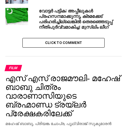
വോട്ടര്‍ പട്ടിക: അപ്പീലുകള്‍
പ്രഹസനമാക്കുന്നു, ക്രമക്കേട്
പരിഹരിച്ചില്ലെങ്കില്‍ തെരഞ്ഞെടുപ്പ്
നീതിപൂര്‍വ്വമാകിച്ച: മുസ്‌ലിം ലീഗ്‌
CLICK TO COMMENT
FILM
എസ് എസ് രാജമൗലി- മഹേഷ്
ബാബു ചിത്രം
വാരാണാസിയുടെ
ബ്രഹ്മാണ്ഡ ട്രയ്ലർ
പ്രേക്ഷകരിലേക്ക്
മഹേഷ് ബാബു, പ്രിയങ്ക ചോപ്ര, പൃഥ്വിരാജ് സുകുമാരൻ