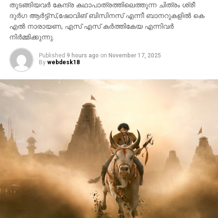
തുടങ്ങിയവർ കേന്ദ്ര കഥാപാത്രത്തിലെത്തുന്ന ചിത്രം ശ്രീ
ദുർഗ ആർട്ട്സ്,ഷോവിങ് ബിസിനസ് എന്നീ ബാനറുകളിൽ കെ
എൽ നാരായണ, എസ് എസ് കർത്തികേയ എന്നിവർ
നിർമ്മിക്കുന്നു.
Published
9 hours ago
on
November 17, 2025
By
webdesk18