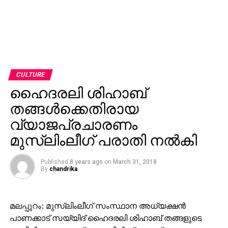
CULTURE
ഹൈദരലി ശിഹാബ്
തങ്ങള്‍ക്കെതിരായ
വ്യാജപ്രചാരണം
മുസ്‌ലിംലീഗ് പരാതി നല്‍കി
Published
8 years ago
on
March 31, 2018
By
chandrika
മലപ്പുറം: മുസ്‌ലിംലീഗ് സംസ്ഥാന അധ്യക്ഷന്‍
പാണക്കാട് സയ്യിദ് ഹൈദരലി ശിഹാബ് തങ്ങളുടെ