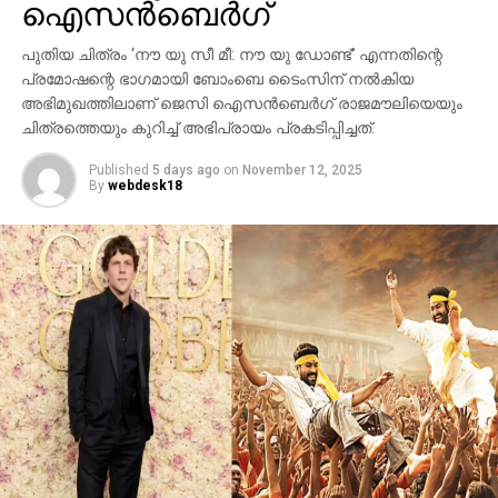
ഷെല്‍ഫ്, ആഫ്രിക്കയിലെ അംബോസെലി വനം,
ഐസന്‍ബെര്‍ഗ്
ബി.സി.ഇ 7200-ലെ ലങ്കാനഗരം, വാരണാസിയിലെ
പുതിയ ചിത്രം ‘നൗ യു സീ മീ: നൗ യു ഡോണ്ട്’ എന്നതിന്റെ
മണികര്‍ണികാ ഘട്ട് തുടങ്ങിയ ഭീമാകാര
പ്രമോഷന്റെ ഭാഗമായി ബോംബെ ടൈംസിന് നല്‍കിയ
ദൃശ്യവിശേഷങ്ങള്‍ അതിശയത്തോടെ
അഭിമുഖത്തിലാണ് ജെസി ഐസന്‍ബെര്‍ഗ് രാജമൗലിയെയും
അവതരിപ്പിക്കുന്നു.
ചിത്രത്തെയും കുറിച്ച് അഭിപ്രായം പ്രകടിപ്പിച്ചത്.
കയ്യില്‍ ത്രിശൂലം പിടിച്ച് കാളയുടെ പുറത്ത്
Published
5 days ago
on
November 12, 2025
സവാരിയുമായി എത്തുന്ന രുദ്രയായി മഹേഷ്
By
webdesk18
ബാബുവിന്റെ എന്‍ട്രിയാണ് ട്രെയിലറിന്റെ ഹൈലൈറ്റ്.
അതേപോലെ, വേദിയിലേക്കും മഹേഷ് ബാബു
കാളപ്പുറത്ത് സവാരിയായി എത്തിയപ്പോള്‍ 60,000-
ത്തിലധികം പ്രേക്ഷകര്‍ കൈയ്യടി മുഴക്കി വരവേറ്റു.
ഐമാക്‌സ് ഫോര്‍മാറ്റിലാണ് ഈ ചിത്രം ഒരുക്കുന്നത്.
അതിനാല്‍ തന്നെ തിയേറ്ററുകളില്‍ അത്ഭുതകരമായ
കാഴ്ചാനുഭവം സമ്മാനിക്കുമെന്നുറപ്പ്. ബാഹുബലി,
ഞഞഞ എന്നിവയുടെ സംവിധായകന്‍ രാജമൗലിയുടെ
ഈ ബ്രഹ്‌മാണ്ഡ പ്രോജക്റ്റ് 2027-ല്‍
തിയേറ്ററുകളിലേക്ക് എത്തും.