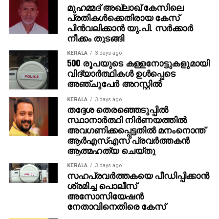
മുഹമ്മദ് അഖ്‌ലാഖ് കേസിലെ
എത്തുന്ന പുതിയ ചിത്രത്തിന്റെ ഒരുക്കങ്ങളിലാണ്.
പ്രതികള്‍ക്കെതിരായ കേസ്
അതേസമയം, ബാഹുബലി ഒന്നും രണ്ടും ഭാഗങ്ങളും
പിന്‍വലിക്കാന്‍ യു.പി. സര്‍ക്കാര്‍
ചേര്‍ത്ത ‘ദി എപ്പിക്ക്’ തിയറ്ററുകളില്‍ ആവേശം
നീക്കം തുടങ്ങി
സൃഷ്ടിച്ചുകൊണ്ടിരിക്കുകയാണ്.
KERALA
3 days ago
500 രൂപയുടെ കള്ളനോട്ടുകളുമായി
വിദ്യാര്‍ത്ഥികള്‍ ഉള്‍പ്പെടെ
അഞ്ചുപേര്‍ അറസ്റ്റില്‍
KERALA
3 days ago
തദ്ദേശ തെരഞ്ഞെടുപ്പില്‍
സ്ഥാനാര്‍ത്ഥി നിര്‍ണയത്തില്‍
അവഗണിക്കപ്പെട്ടതില്‍ മനംനൊന്ത്
ആര്‍എസ്എസ് പ്രവര്‍ത്തകന്‍
ആത്മഹത്യ ചെയ്തു
KERALA
3 days ago
സഹപ്രവര്‍ത്തകയെ പീഡിപ്പിക്കാന്‍
ശ്രമിച്ച പൊലീസ്
അസോസിയേഷന്‍
നേതാവിനെതിരെ കേസ്