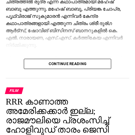
ചിത്രത്തില്‍ രുദ്ര എന്ന കഥാപാത്രമായി മഹേഷ്
ബാബു എത്തുന്നു. മഹേഷ് ബാബു, പ്രിയങ്ക ചോപ്ര,
പൃഥ്വിരാജ് സുകുമാരന്‍ എന്നിവര്‍ കേന്ദ്ര
കഥാപാത്രങ്ങളായി എത്തുന്ന ചിത്രം ശ്രീ ദുര്ഗ
ആര്‍ട്‌സ്, ഷോവിങ് ബിസിനസ് ബാനറുകളില്‍ കെ.
എല്‍. നാരായണ, എസ്.എസ്. കര്‍ത്തികേയ എന്നിവര്‍
നിര്‍മ്മിക്കുന്നു.
കീരവാണിയാണ് സംഗീതം ഒരുക്കുന്നത്. പുറത്തിറങ്ങിയ
CONTINUE READING
മണിക്കൂറുകള്‍ക്കുള്ളില്‍ തന്നെ 5 മില്യണിലധികം
കാഴ്ചകളുമായി ട്രെയിലര്‍ ലോകവ്യാപകമായി
ട്രെന്‍ഡിങ് പട്ടികയില്‍ മുന്നിലാണ്. 130ണ്മ100 അടി
വലുപ്പത്തിലുള്ള പ്രത്യേക സ്‌ക്രീനില്‍ പ്രേക്ഷകര്‍ക്ക്
FILM
മുന്നില്‍ ട്രെയിലര്‍ പ്രദര്‍ശിപ്പിച്ചു.
RRR കാണാത്ത
ട്രെയിലര്‍ സി.ഇ. 512-ലെ വാരണാസിയുടെ
അമേരിക്കക്കാര്‍ ഇല്ല;
ദൃശ്യങ്ങളോടെ തുടങ്ങുന്നു. തുടര്‍ന്ന് 2027ല്‍
രാജമൗലിയെ പ്രശംസിച്ച്
ഭൂമിയിലേക്ക് വരുന്നു എന്നു കാണിക്കുന്ന ‘ശാംഭവി’ എന്ന
ഹോളിവുഡ് താരം ജെസി
ഛിന്നഗ്രഹം, അന്റാര്‍ട്ടിക്കയിലെ റോസ് ഐസ്