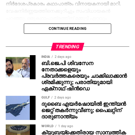
നിര്‍ദേശപ്രകാരം കഥാപാത്രം വിനായകനായി മാറി.
വേഷനിര്‍ണ്ണയത്തിനെക്കുറിച്ചും സംവിധായകന്‍
പറഞ്ഞു. ഒരുകഥാപാത്രത്തിന് മമ്മൂട്ടി ഏറ്റവും
അനുയോജ്യനാണെന്ന് തോന്നിയതിനാല്‍
CONTINUE READING
എക്‌സിക്യൂട്ടീവ് പ്രൊഡ്യൂസര്‍ വിവേക് ദാമോദരന്‍
വഴിയാണ് മമ്മൂട്ടിയെ സമീപിച്ചത്. ഇതിനകം തന്നെ
തങ്ങള്‍ക്ക് മനസ്സിലുണ്ടായിരുന്നതുപോലെ തന്നെയാണ്
TRENDING
പൃഥ്വിരാജും ആ വേഷം മമ്മൂക്ക ചെയ്യണം എന്ന്
INDIA
2 days ago
നിര്‍ദേശിച്ചതെന്നും അദ്ദേഹം വെളിപ്പെടുത്തി. ജിതിന്‍
ബി.ജെ.പി ശിവസേന
നേതാക്കളെയും
കെ. ജോസ് പറഞ്ഞു പോലെ, വിനായകന്‍ അവതരിപ്പിച്ച
പ്രവര്‍ത്തകരെയും ചാക്കിലാക്കാന്‍
വേഷം തന്നെയാണ് ആദ്യം പൃഥ്വിരാജിന്
ശ്രമിക്കുന്നു; പരാതിയുമായി
പരിഗണിച്ചത്. മമ്മൂട്ടി കമ്പനി നിര്‍മിച്ച ‘കളങ്കാവല്‍’
ഏക്‌നാഥ് ഷിന്‍ഡെ
നവംബര്‍ 27ന് തീയേറ്ററുകളില്‍ റിലീസ് ചെയ്യും.
GULF
2 days ago
ദുബൈ എയര്‍ഷോയില്‍ ഇന്ത്യന്‍
ജെറ്റ് തകര്‍ന്നുവീണു; പൈലറ്റിന്
ദാരുണാന്ത്യം
WORLD
1 day ago
ക്യൂബയ്ക്കെതിരായ സാമ്പത്തിക