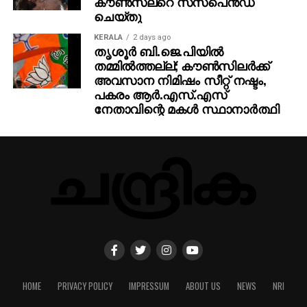
കൗൺസലറെ സസ്പെൻഡ്
ചെയ്തു
KERALA
2 days ago
തൃശൂര്‍ ബി.ജെ.പിയില്‍
തമ്മില്‍ത്തല്ല്; കൗണ്‍സിലര്‍ക്ക്
അവസാന നിമിഷം സീറ്റ് നഷ്ടം,
പകരം ആര്‍.എസ്.എസ്
നേതാവിന്റെ മകള്‍ സ്ഥാനാര്‍ത്ഥി
HOME
PRIVACY POLICY
IMPRESSUM
ABOUT US
NEWS
NRI