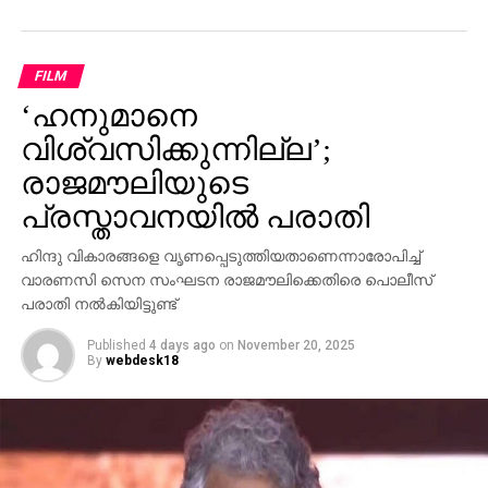
സ്വന്തം നേതാക്കള്‍ ജയിലിലേക്ക് പോകുമ്പോള്‍
പാര്‍ട്ടിക്ക് ഒരു കുഴപ്പവുമില്ലെന്ന് പറയാന്‍ എം.വി
ഗോവിന്ദന് മാത്രമേ കഴിയൂവെന്നും വി.ഡി സതീശന്‍
FILM
പരിഹസിച്ചു. എന്തുകൊണ്ട് ദേവസ്വം ബോര്‍ഡ്
‘ഹനുമാനെ
പോറ്റിക്കെതിരെ പരാതി നല്‍കിയില്ലെന്നും പോറ്റി
കുടുങ്ങിയാല്‍ പലരും കുടുങ്ങും എന്ന് സിപിഎമ്മിന്
വിശ്വസിക്കുന്നില്ല’;
അറിയാമായിരുന്നുവെന്നും അദ്ദേഹം കൂട്ടിച്ചേര്‍ത്തു.
രാജമൗലിയുടെ
പ്രസ്താവനയില്‍ പരാതി
ഹിന്ദു വികാരങ്ങളെ വൃണപ്പെടുത്തിയതാണെന്നാരോപിച്ച്
വാരണസി സെന സംഘടന രാജമൗലിക്കെതിരെ പൊലീസ്
പരാതി നല്‍കിയിട്ടുണ്ട്
Published
4 days ago
on
November 20, 2025
By
webdesk18