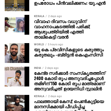
ഉപരോധം പിന്‍വലിക്കണം: യു.എന്‍
KERALA
2 days ago
വിവാഹ ദിവസം വധുവിന്
വാഹനാപകടത്തില്‍ പരിക്ക്;
ആശുപത്രിയില്‍ എത്തി
താലികെട്ടി വരന്‍
WORLD
5 hours ago
യു കെ പ്രവിസികളുടെ കരുത്തും
കരുതലും -ബ്രിട്ടൻ കെഎംസിസി
INDIA
2 days ago
കേന്ദ്ര സര്‍ക്കാര്‍ സംസ്‌കൃതത്തിന്
2400 കോടി രൂപ അനുവദിച്ചപ്പോള്‍
തമിഴിന് 150 കോടി രൂപ മാത്രമാണ്
അനുവദിച്ചത്: ഉദയനിധി സ്റ്റാലിന്‍
KERALA
2 days ago
പാലത്തായി കേസ്; പെൺകുട്ടിയെ
മാനസികമായി പീഡിപ്പിച്ച