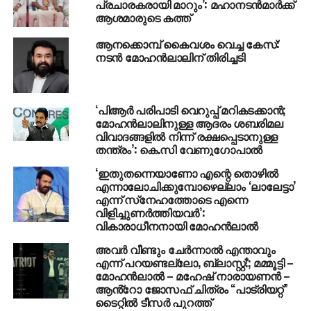
പ്രചാരകരായി മാറും’: മഹാനടന്‍മാര്‍ക്ക്
ആശമാരുടെ കത്ത്
RELATED TOPICS:
MOHANLAL
ആനക്കൊമ്പ് കൈവശം വെച്ച കേസ്:
നടന്‍ മോഹന്‍ലാലിന് തിരിച്ചടി
UP NEXT
തമിഴ്‌നാട്ടില്‍ വനിതാ പൊലീസിന് നേരെ ആസിഡ്
ആക്രമണം
‘പിആര്‍ പരിപാടി വെറുപ്പ് മറികടക്കാന്‍;
DON'T MISS
മോഹന്‍ലാലിനുള്ള ആദരം ശബരിമല
വേറെ പണിയൊന്നുമില്ലേ; പ്രതിപക്ഷം
വിവാദങ്ങളില്‍ നിന്ന് രക്ഷപ്പെടാനുള്ള
പറയുമ്പോഴേ ഞാനങ്ങ് രാജിവയ്ക്കാന്‍: എം.എം
തന്ത്രം’: കെ.സി വേണുഗോപാല്‍
മണി
‘ഇതുതന്നെയാണോ എന്റെ തൊഴില്‍
എന്നാലോചിക്കുമ്പോഴെല്ലാം ‘ലാലേട്ടാ’
എന്ന് സ്‌നേഹത്തോടെ എന്നെ
വിളിച്ചുണര്‍ത്തിയവര്‍’:
വികാരാധീനനായി മോഹന്‍ലാല്‍
അവർ വീണ്ടും ചേർന്നാൽ എന്താവും
എന്ന് പറയണ്ടല്ലോ, ബ്ലാസ്റ്റ്!; മമ്മൂട്ടി –
മോഹൻലാൽ – മഹേഷ് നാരായണൻ –
ആൻ്റോ ജോസഫ് ചിത്രം “പാട്രിയറ്റ്”
ടൈറ്റിൽ ടീസർ പുറത്ത്