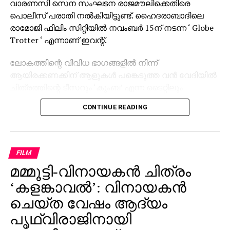
വാരണസി സെന സംഘടന രാജമൗലിക്കെതിരെ
പൊലീസ് പരാതി നല്‍കിയിട്ടുണ്ട്. ഹൈദരാബാദിലെ
രാമോജി ഫിലിം സിറ്റിയില്‍ നവംബര്‍ 15ന് നടന്ന ‘ Globe
Trotter ‘ എന്നാണ് ഇവന്റ്.
ലോകത്തിന്റെ വിവിധ ഭാഗങ്ങളില്‍ നിന്ന്
ആയിരക്കണക്കിന് ആളുകള്‍ പങ്കെടുത്ത വന്‍ വേദിയില്‍
ചിത്രത്തിന്റെ ടീസറും ‘കുംബ’ എന്ന ടൈറ്റിലും
പുറത്തിറക്കിയിരുന്നു. സാങ്കേതിക പ്രശ്‌നങ്ങള്‍ നേരിട്ട
CONTINUE READING
സമയത്താണ് രാജമൗലി വിവാദമായി മാറിയ പ്രസ്താവന
നടത്തിയതെന്ന് പരാതിയില്‍ ചൂണ്ടിക്കാണിക്കുന്നു.
‘സംവിധായകന്‍ രാജമൗലി ഹിന്ദു മതവികാരങ്ങളെ
വൃണപ്പെടുത്തി എന്നാരോപിച്ച് പരാതി ലഭിച്ചിട്ടുണ്ട്.
FILM
ഇതുവരെ കേസായി രജിസ്റ്റര്‍ ചെയ്തിട്ടില്ല.
മമ്മൂട്ടി-വിനായകന്‍ ചിത്രം
സംഭവത്തിന്റെ നിജസ്ഥിതി പരിശോധിച്ചു വരുന്നു’ എന്ന്
‘കളങ്കാവല്‍’: വിനായകന്‍
വാരണസി പൊലീസിന്റെ വക്താവ് അറിയിച്ചു. ചടങ്ങില്‍
ചെയ്ത വേഷം ആദ്യം
പ്രധാന താരങ്ങള്‍ ആയിരുന്ന മഹേഷ് ബാബു,
പൃഥ്വിരാജിനായി
പൃഥ്വിരാജ് സുകുമാരന്‍, പ്രിയങ്ക ചോപ്ര എന്നിവരുടെ