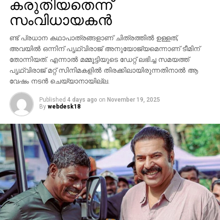
കരുതിയതെന്ന്
സാന്നിധ്യം ഇവന്റിനെ ദേശീയ തലത്തില്‍ തന്നെ
ശ്രദ്ധേയമാക്കി. ചിത്രത്തില്‍ പ്രിയങ്ക ചോപ്ര
സംവിധായകന്‍
മന്ദാകിനിയായി, പൃഥ്വിരാജ് സുകുമാരന്‍ കുംബയായി
പ്രത്യക്ഷപ്പെടും. 2027ലെ സങ്ക്രാന്തി റിലീസിനായി
ണ്ട് പ്രധാന കഥാപാത്രങ്ങളാണ് ചിത്രത്തില്‍ ഉള്ളത്,
‘വാരണസി’ ഒരുക്കപ്പെടുന്നുണ്ട്. എന്നാല്‍
അവയില്‍ ഒന്നിന് പൃഥ്വിരാജ് അനുയോജ്യമെന്നാണ് ടീമിന്
തോന്നിയത്. എന്നാല്‍ മമ്മൂട്ടിയുടെ ഡേറ്റ് ലഭിച്ച സമയത്ത്
ചിത്രത്തെക്കാള്‍ വലിയ ചര്‍ച്ചയാകുന്നത്
പൃഥ്വിരാജ് മറ്റ് സിനിമകളില്‍ തിരക്കിലായിരുന്നതിനാല്‍ ആ
സംവിധായകന്റെ പ്രസ്താവനയും അതിനുശേഷം
വേഷം നടന്‍ ചെയ്യാനായില്ല.
ഉയര്‍ന്ന പ്രതിഷേധങ്ങളുമാണ്.
Published
4 days ago
on
November 19, 2025
By
webdesk18