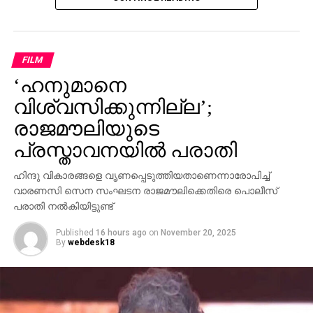
പിണറായി വിജയന്‍ എന്തുകൊണ്ട് മൗനം പാലിക്കുന്നു.
സ്വന്തം നേതാക്കള്‍ ജയിലിലേക്ക് പോകുമ്പോള്‍
പാര്‍ട്ടിക്ക് ഒരു കുഴപ്പവുമില്ലെന്ന് പറയാന്‍ എം.വി
ഗോവിന്ദന് മാത്രമേ കഴിയൂവെന്നും വി.ഡി സതീശന്‍
FILM
പരിഹസിച്ചു. എന്തുകൊണ്ട് ദേവസ്വം ബോര്‍ഡ്
‘ഹനുമാനെ
പോറ്റിക്കെതിരെ പരാതി നല്‍കിയില്ലെന്നും പോറ്റി
കുടുങ്ങിയാല്‍ പലരും കുടുങ്ങും എന്ന് സിപിഎമ്മിന്
വിശ്വസിക്കുന്നില്ല’;
അറിയാമായിരുന്നുവെന്നും അദ്ദേഹം കൂട്ടിച്ചേര്‍ത്തു.
രാജമൗലിയുടെ
പ്രസ്താവനയില്‍ പരാതി
ഹിന്ദു വികാരങ്ങളെ വൃണപ്പെടുത്തിയതാണെന്നാരോപിച്ച്
വാരണസി സെന സംഘടന രാജമൗലിക്കെതിരെ പൊലീസ്
പരാതി നല്‍കിയിട്ടുണ്ട്
Published
16 hours ago
on
November 20, 2025
By
webdesk18