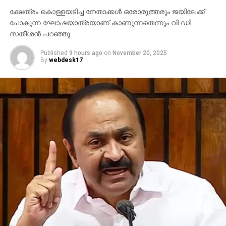
ക്ഷേത്രം കൊള്ളയടിച്ച നേതാക്കള്‍ ഒരോരുത്തരും ജയിലേക്ക്
പോകുന്ന ഘോഷയാത്രയാണ് കാണുന്നതെന്നും വി ഡി
RELATED TOPICS:
സതീശന്‍ പറഞ്ഞു.
AMERICAN PRESIDENT
DONALD J TRUMP
UP NEXT
Published
9 hours ago
on
November 20, 2025
ഇലക്ഷന്‍ കമ്മീഷന്‍ ബി.ജെ.പി യുടെ ചട്ടുകമായി
By
webdesk17
മാറി
DON'T MISS
താജ്മഹല്‍: രാജ്യത്തെ വര്‍ഗ്ഗീയമായി
വിഭജിക്കാനുള്ള സംഘ്പരിവാറിന്റെ ശ്രമമെന്ന്
തോമസ് ഐസക്