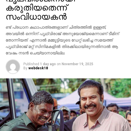
കരുതിയതെന്ന്
സാന്നിധ്യം ഇവന്റിനെ ദേശീയ തലത്തില്‍ തന്നെ
ശ്രദ്ധേയമാക്കി. ചിത്രത്തില്‍ പ്രിയങ്ക ചോപ്ര
സംവിധായകന്‍
മന്ദാകിനിയായി, പൃഥ്വിരാജ് സുകുമാരന്‍ കുംബയായി
പ്രത്യക്ഷപ്പെടും. 2027ലെ സങ്ക്രാന്തി റിലീസിനായി
ണ്ട് പ്രധാന കഥാപാത്രങ്ങളാണ് ചിത്രത്തില്‍ ഉള്ളത്,
‘വാരണസി’ ഒരുക്കപ്പെടുന്നുണ്ട്. എന്നാല്‍
അവയില്‍ ഒന്നിന് പൃഥ്വിരാജ് അനുയോജ്യമെന്നാണ് ടീമിന്
തോന്നിയത്. എന്നാല്‍ മമ്മൂട്ടിയുടെ ഡേറ്റ് ലഭിച്ച സമയത്ത്
ചിത്രത്തെക്കാള്‍ വലിയ ചര്‍ച്ചയാകുന്നത്
പൃഥ്വിരാജ് മറ്റ് സിനിമകളില്‍ തിരക്കിലായിരുന്നതിനാല്‍ ആ
സംവിധായകന്റെ പ്രസ്താവനയും അതിനുശേഷം
വേഷം നടന്‍ ചെയ്യാനായില്ല.
ഉയര്‍ന്ന പ്രതിഷേധങ്ങളുമാണ്.
Published
1 day ago
on
November 19, 2025
By
webdesk18