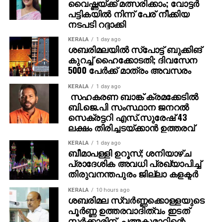
വൈഷ്ണയ്ക്ക് മത്സരിക്കാം; വോട്ടര്‍
പട്ടികയില്‍ നിന്ന് പേര് നീക്കിയ
നടപടി റദ്ദാക്കി
KERALA
1 day ago
ശബരിമലയില്‍ സ്‌പോട്ട് ബുക്കിങ്
കുറച്ച് ഹൈക്കോടതി; ദിവസേന
5000 പേര്‍ക്ക് മാത്രം അവസരം
KERALA
1 day ago
സഹകരണ ബാങ്ക് ക്രമക്കേടില്‍
ബി.ജെ.പി സംസ്ഥാന ജനറല്‍
സെക്രട്ടറി എസ്.സുരേഷ് 43
ലക്ഷം തിരിച്ചടയ്ക്കാന്‍ ഉത്തരവ്
KERALA
1 day ago
ബീമാപള്ളി ഉറൂസ്; ശനിയാഴ്ച
പ്രാദേശിക അവധി പ്രഖ്യാപിച്ച്
തിരുവനന്തപുരം ജില്ലാ കളക്ടര്‍
KERALA
10 hours ago
ശബരിമല സ്വര്‍ണ്ണക്കൊള്ളയുടെ
പൂര്‍ണ്ണ ഉത്തരവാദിത്വം ഇടത്
സര്‍ക്കാരിന്, പത്മകുമാറിന്റെ