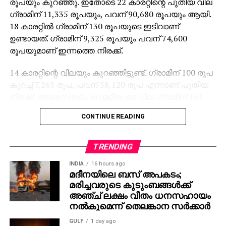
രൂപയും കുറഞ്ഞു. ഇതോടെ 22 കാരറ്റിന്റെ പുതിയ വില
ഗ്രാമിന് 11,335 രൂപയും, പവന് 90,680 രൂപയും ആയി.
18 കാരറ്റില്‍ ഗ്രാമിന് 130 രൂപയുടെ ഇടിവാണ്
ഉണ്ടായത്. ഗ്രാമിന് 9,325 രൂപയും പവന് 74,600
രൂപയുമാണ് ഇന്നത്തെ നിരക്ക്.
14 കാരറ്റിന്റെ വിലയും കുറഞ്ഞിട്ടുണ്ട്. ഗ്രാമിന് 100 രൂപ
കുറച്ച് 7,265 രൂപ, പവന് 58,120 രൂപ എന്നാണ് പുതിയ
നിരക്ക്. അതേസമയം വെള്ളിയുടെ വില ഗ്രാമിന് 163
രൂപ എന്ന നിലയില്‍ തുടരുന്നു. അന്താരാഷ്ട്ര
CONTINUE READING
വിപണിയിലും വില താഴോട്ടുള്ള പ്രവണതയാണ്.
ട്രോയ് ഔണ്‍സിന് ഇന്നലെ 4,092.81
ഡോളറായിരുന്നത്, ഇന്ന് 4,007.84 ഡോളര്‍ ആയി
TRENDING
കുറഞ്ഞു. നാലുദിവസമായി തുടര്‍ച്ചയായി വില
INDIA
16 hours ago
കുറഞ്ഞുവരികയായിരുന്ന സ്വര്‍ണവിലയില്‍ ഇന്നലെ
മദീനയിലെ ബസ് അപകടം;
ഉച്ചക്ക് ചെറിയ വര്‍ധനവ് രേഖപ്പെടുത്തിയിരുന്നു.
മരിച്ചവരുടെ കുടുംബങ്ങള്‍ക്ക്
അഞ്ച് ലക്ഷം വീതം ധനസഹായം
ഗ്രാമിന് 40 രൂപയും, പവന് 320 രൂപയും ഉയര്‍ന്ന്
നല്‍കുമെന്ന് തെലങ്കാന സര്‍ക്കാര്‍
ഗ്രാമിന് 11,495 രൂപ, പവന് 91,960 രൂപ എന്ന
GULF
1 day ago