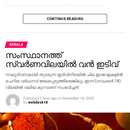
അപകടം കണ്ട നാട്ടുകാര്‍ ഉടന്‍ തന്നെ ഇടപെട്ട്
പരിക്കേറ്റവരെ തിരുവല്ല പുഷ്പഗിരി മെഡിക്കല്‍
കോളജ് ആശുപത്രിയില്‍ എത്തിച്ചു. ലളിത തങ്കപ്പന്റെ
CONTINUE READING
നില ഗുരുതരമാണെന്ന് ആശുപത്രി അധികൃതര്‍
അറിയിച്ചു.
KERALA
അപകടത്തെ തുടര്‍ന്ന് ലോറി നിയന്ത്രണം വിട്ട് മറിഞ്ഞു.
ക്രെയിന്‍ ഉപയോഗിച്ച് വാഹനം മാറ്റാനുള്ള ശ്രമം
സംസ്ഥാനത്ത്
തുടരുകയാണ്. തിരുവല്ല പൊലീസ്, അഗ്നിശമനസേന
സ്വര്‍ണവിലയില്‍ വന്‍ ഇടിവ്
എന്നിവരും സ്ഥലത്തെത്തി. അപകടം കാരണം റോഡില്‍
വലിയ ഗതാഗതക്കുരുക്കാണ് അനുഭവപ്പെട്ടത്.
നാലുദിവസമായി തുടരുന്ന ഇടിവിനിടയില്‍ ചില ഇടവേളകളില്‍
ചെറിയ വര്‍ധനവ് രേഖപ്പെടുത്തിയെങ്കിലും ഇന്ന് (നവംബര്‍ 18)
വിലയില്‍ വലിയ കുറവാണ് സംഭവിച്ചത്.
Published
1 hour ago
on
November 18, 2025
By
webdesk18