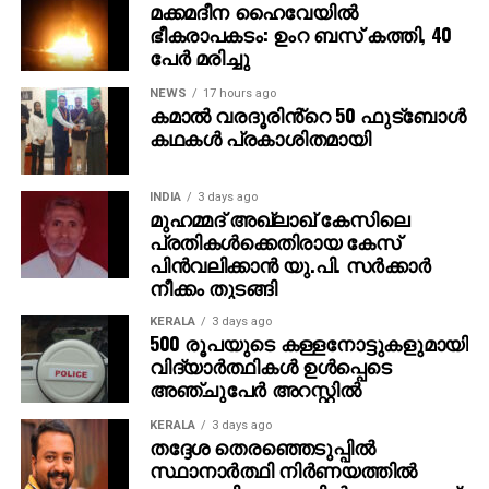
നിലയിലായിരുന്നു. എന്നാല്‍ ഇന്നലെ രാവിലെ ഗ്രാമിന്
മക്കമദീന ഹൈവേയില്‍
10 രൂപ, പവന് 80 രൂപ കുറവുണ്ടായിരുന്നുവെന്നതും
ഭീകരാപകടം: ഉംറ ബസ് കത്തി, 40
പേര്‍ മരിച്ചു
ശ്രദ്ധേയമാണ്. വെള്ളിയാഴ്ച രാവിലെയും ഉച്ചയ്ക്കും
സ്വര്‍ണവില രണ്ടുതവണ താഴ്ന്നിരുന്നു. ഗ്രാമിന് മൊത്തം
NEWS
17 hours ago
145 രൂപ, പവന് 1,160 രൂപ ഇടിഞ്ഞ് പവന് 93,160 രൂപ
കമാൽ വരദൂരിൻ്റെ 50 ഫുട്ബോൾ
ആയിരുന്നു. ശനിയാഴ്ചയും വിലയില്‍ ഇടിവ്
കഥകൾ പ്രകാശിതമായി
രേഖപ്പെടുത്തി. പവന് 1,140 രൂപ കുറച്ച് 91,720 രൂപ
ആയി. ഞായറാഴ്ചയും ഇതേ നിരക്കാണ് നിലനിന്നത്.
INDIA
3 days ago
മുഹമ്മദ് അഖ്‌ലാഖ് കേസിലെ
പ്രതികള്‍ക്കെതിരായ കേസ്
പിന്‍വലിക്കാന്‍ യു.പി. സര്‍ക്കാര്‍
നീക്കം തുടങ്ങി
KERALA
3 days ago
500 രൂപയുടെ കള്ളനോട്ടുകളുമായി
വിദ്യാര്‍ത്ഥികള്‍ ഉള്‍പ്പെടെ
അഞ്ചുപേര്‍ അറസ്റ്റില്‍
KERALA
3 days ago
തദ്ദേശ തെരഞ്ഞെടുപ്പില്‍
സ്ഥാനാര്‍ത്ഥി നിര്‍ണയത്തില്‍