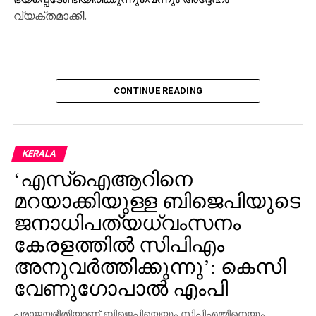
വ്യക്തമാക്കി.
CONTINUE READING
KERALA
‘എസ്‌ഐആറിനെ
മറയാക്കിയുള്ള ബിജെപിയുടെ
ജനാധിപത്യധ്വംസനം
കേരളത്തില്‍ സിപിഎം
അനുവര്‍ത്തിക്കുന്നു’: കെസി
വേണുഗോപാല്‍ എംപി
പരാജയഭീതിയാണ് ബിജെപിയെയും സിപിഎമ്മിനെയും