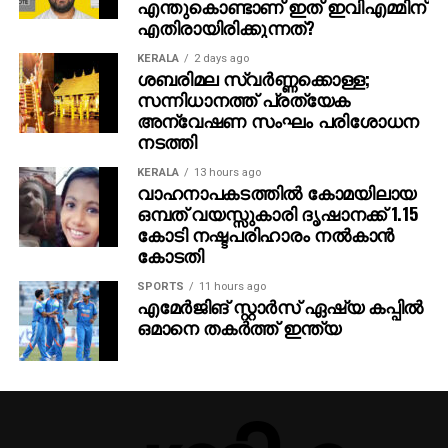
എന്തുകൊണ്ടാണ് ഇത് ഇവിഎമ്മിന്
എതിരായിരിക്കുന്നത്?
എസ്‌ഐആര്‍ ധൃതിപിടിച്ച് നടപ്പിലാക്കണമെന്ന കേന്ദ്ര
തെരഞ്ഞെടുപ്പ് കമ്മീഷന്റെ പിടിവാശി ബിജെപിയെ
KERALA
2 days ago
ശബരിമല സ്വര്‍ണ്ണക്കൊള്ള;
സഹായിക്കാനാണ്. അതിനിടെയാണ് എസ് ഐ ആര്‍
സന്നിധാനത്ത് പ്രത്യേക
മറയാക്കി സിപിഎം കള്ളവോട്ട് ചേര്‍ക്കലും, വോട്ടു
അന്വേഷണ സംഘം പരിശോധന
നിഷേധിക്കലും നടത്തുന്നത്. ബിജെപിയെപ്പോലെ
നടത്തി
സിപിഎമ്മിന്റെ കപട മതേതരവാദവും ജനാധിപത്യ
KERALA
13 hours ago
സംവിധാനത്തിന് ശാപമാണ്. രാഷ്ട്രീപക്ഷപാത
വാഹനാപകടത്തില്‍ കോമയിലായ
നിലപാടിന്റെ പേരില്‍ സിപിഎമ്മിന്റെ ഭീഷണിയാണ്
ഒമ്പത് വയസ്സുകാരി ദൃഷാനക്ക് 1.15
പയ്യന്നൂരില്‍ ബിഎല്‍ഒയുടെ ആത്മഹത്യയ്ക്ക്
കോടി നഷ്ടപരിഹാരം നല്‍കാന്‍
കാരണമെന്നും കെസി വേണുഗോപാല്‍ പറഞ്ഞു.
കോടതി
SPORTS
11 hours ago
എമേര്‍ജിങ് സ്റ്റാര്‍സ് ഏഷ്യ കപ്പില്‍
ഒമാനെ തകര്‍ത്ത് ഇന്ത്യ