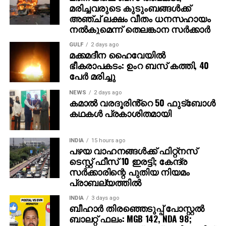
വേണ്ടി മത്സരിക്കുന്ന വൈഷ്ണ സുരേഷിന് വോട്ടില്ലെന്ന്
മരിച്ചവരുടെ കുടുംബങ്ങള്‍ക്ക്
വരുത്തിതീര്‍ത്ത് അവരുടെ സ്ഥാനാര്‍ത്ഥിത്വം റദ്ദ്
അഞ്ച് ലക്ഷം വീതം ധനസഹായം
നല്‍കുമെന്ന് തെലങ്കാന സര്‍ക്കാര്‍
ചെയ്യാനാണ് സിപിഎം ശ്രമിച്ചത്. സിപിഎമ്മിന്റെ
നീചരാഷ്ട്രീയം ബോധ്യപ്പെട്ട ഹൈക്കോടതി,കനത്ത
GULF
2 days ago
പ്രഹരം നല്‍കി നടത്തിയ നിരീക്ഷണം അങ്ങേയറ്റം
മക്കമദീന ഹൈവേയില്‍
ഭീകരാപകടം: ഉംറ ബസ് കത്തി, 40
സ്വാഗതാര്‍ഹമാണ്.ജനാധിപത്യ മൂല്യങ്ങള്‍
പേര്‍ മരിച്ചു
ഉയര്‍ത്തിപ്പിടിക്കണമെന്ന സന്ദേശമാണ് ഹൈക്കോടതി
ഇതിലൂടെ നല്‍കിയതെന്നും കെസി വേണുഗോപാല്‍
NEWS
2 days ago
കമാൽ വരദൂരിൻ്റെ 50 ഫുട്ബോൾ
പറഞ്ഞു.
കഥകൾ പ്രകാശിതമായി
വൈഷ്ണയ്‌ക്കെതിരായ നീക്കത്തിലൂടെ
ചെറുപ്പക്കാരികളായ പെണ്‍കുട്ടികള്‍ സജീവ
INDIA
15 hours ago
രാഷ്ട്രീയരംഗത്തേക്ക് കടന്നുവരുന്നതിനെ
പഴയ വാഹനങ്ങള്‍ക്ക് ഫിറ്റ്‌നസ്
ടെസ്റ്റ് ഫീസ് 10 ഇരട്ടി; കേന്ദ്ര
തടയിടാനാണ് സിപിഎം പരിശ്രമിച്ചത്. ഇത് അവരുടെ
സര്‍ക്കാരിന്റെ പുതിയ നിയമം
ഇരട്ടത്താപ്പിന്റെ നേര്‍ച്ചിത്രമാണ്. ചെറുപ്പക്കാരിയെ
പ്രാബല്യത്തില്‍
മേയര്‍ സ്ഥാനത്ത് അവരോധിച്ചതില്‍ ഊറ്റം കൊള്ളുന്ന
സിപിഎമ്മാണ് കോണ്‍ഗ്രസ് സ്ഥാനാര്‍ഥിക്ക് നേരെ
INDIA
3 days ago
ബീഹാർ തിരഞ്ഞെടുപ്പ് പോസ്റ്റൽ
ജനാധിപത്യവിരുദ്ധത അഴിച്ചുവിട്ടതെന്നും
ബാലറ്റ് ഫലം: MGB 142, NDA 98;
വേണുഗോപാല്‍ പരിഹസിച്ചു.