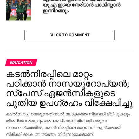
ഭീഷണികളെയും എങ്ങനെ നേരിടാമെന്ന് പരിശീലനം
യു.എ.ഇയെ നേരിടാന്‍ പാകിസ്താന്‍
ഇന്നിറങ്ങും
നല്‍കും. ഇന്റര്‍നെറ്റ് വ്യാപകമായി ഉപയോഗിക്കുന്ന
സാഹചര്യത്തില്‍ കൂടുതല്‍ ഗുണകരമായ രീതിയില്‍
എങ്ങനെ ഉപയോഗിക്കാമെന്നും പരിശീലനത്തില്‍
ഉള്‍പ്പെടുത്തിയിട്ടുണ്ട്.
CLICK TO COMMENT
RELATED TOPICS:
UAE
UP NEXT
EDUCATION
ശുഹൈബ് വധത്തില്‍ രണ്ടു പേര്‍ കൂടു
കടല്‍നിരപ്പിലെ മാറ്റം
അറസ്റ്റിലായി
പഠിക്കാന്‍ നാസയൂറോപ്യന്‍;
DON'T MISS
പിഎന്‍ബി തട്ടിപ്പ്: ലോക്‌സഭയില്‍ ചര്‍ച്ച
സ്പേസ് ഏജന്‍സികളുടെ
വേണമെന്ന് പ്രതിപക്ഷം
പുതിയ ഉപഗ്രഹം വിക്ഷേപിച്ചു
കടല്‍നിരപ്പ് ഉയരുന്നതിനാല്‍ ലോകത്തെ നിരവധി ദ്വീപുകളും
തീരപ്രദേശങ്ങളും അപകടഭീഷണിയിലായി വരുന്ന
സാഹചര്യത്തില്‍, കടല്‍നിരപ്പിലെ മാറ്റങ്ങള്‍ കൃത്യമായി
നിരീക്ഷിക്കുക അത്യന്തം നിര്‍ണായകമാണ്.