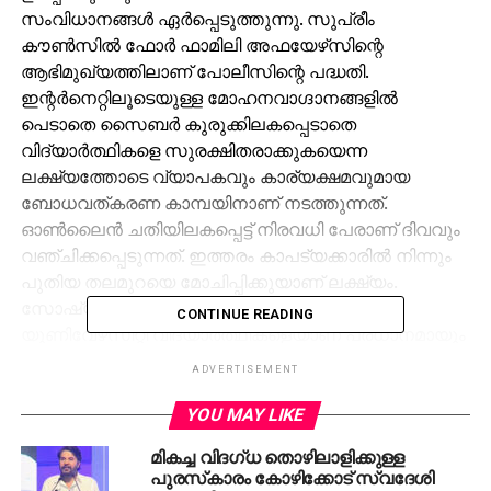
സംവിധാനങ്ങള്‍ ഏര്‍പ്പെടുത്തുന്നു. സുപ്രീം
കൗണ്‍സില്‍ ഫോര്‍ ഫാമിലി അഫയേഴ്‌സിന്റെ
ആഭിമുഖ്യത്തിലാണ് പോലീസിന്റെ പദ്ധതി.
ഇന്റര്‍നെറ്റിലൂടെയുള്ള മോഹനവാഗ്ദാനങ്ങളില്‍
പെടാതെ സൈബര്‍ കുരുക്കിലകപ്പെടാതെ
വിദ്യാര്‍ത്ഥികളെ സുരക്ഷിതരാക്കുകയെന്ന
ലക്ഷ്യത്തോടെ വ്യാപകവും കാര്യക്ഷമവുമായ
ബോധവത്കരണ കാമ്പയിനാണ് നടത്തുന്നത്.
ഓണ്‍ലൈന്‍ ചതിയിലകപ്പെട്ട് നിരവധി പേരാണ് ദിവവും
വഞ്ചിക്കപ്പെടുന്നത്. ഇത്തരം കാപട്യക്കാരില്‍ നിന്നും
പുതിയ തലമുറയെ മോചിപ്പിക്കുയാണ് ലക്ഷ്യം.
സോഷ്യല്‍ മീഡിയയില്‍ സജീവമായിട്ടുള്ള
CONTINUE READING
യൂണിവേഴ്‌സിറ്റി വിദ്യാര്‍ത്ഥികളെയാണ് പ്രധാനമായും
കാമ്പയിനില്‍ ഉള്‍പ്പെടുത്തുകയെന്ന് ഷാര്‍ജ പോലീസ്
ADVERTISEMENT
മീഡിയ ആന്റ് പബനുിക് റിലേഷന്‍സ് ഡയറക്ടര്‍
കേണല്‍ ആരിഫ് ഹസ്സന്‍ ഹുദൈബ് പറഞ്ഞു.
YOU MAY LIKE
ബോധവത്കരണത്തിന് അറബിക്, ഇംഗ്ലീഷ്, ഉര്‍ദു
മികച്ച വിദഗ്ധ തൊഴിലാളിക്കുള്ള
എന്നീ ഭാഷകളിലുള്ള ലഘുലേഖകളാണ്
പുരസ്‌കാരം കോഴിക്കോട് സ്വദേശി