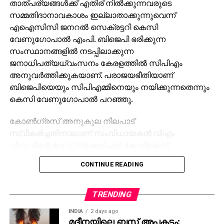
താത്പര്യങ്ങള്‍ക്ക് എതിര് നില്‍ക്കുന്നവരുടെ
സമ്മതിദാനാവകാശം ഇല്ലാതാക്കുന്നുവെന്ന്
എഐസിസി ജനറല്‍ സെക്രട്ടറി കെസി
വേണുഗോപാല്‍ എംപി. ബിജെപി ഭരിക്കുന്ന
സംസ്ഥാനങ്ങളില്‍ നടപ്പിലാക്കുന്ന
ജനാധിപത്യധ്വംസനം കേരളത്തില്‍ സിപിഎം
അനുവര്‍ത്തിക്കുകയാണ്. പരാജയഭീതിയാണ്
ബിജെപിയെയും സിപിഎമ്മിനെയും നയിക്കുന്നതെന്നും
കെസി വേണുഗോപാല്‍ പറഞ്ഞു.
കോണ്‍ഗ്രസ് അനുകൂല നിലപാട്
സ്വീകരിച്ചതിനാലാണ് സംവിധായകന്‍ വിഎം
വിനുവിന്റെ വോട്ട് നിഷേധിച്ചത്. കോഴിക്കോട്
കോര്‍പറേഷന്‍ തെരഞ്ഞെടുപ്പില്‍ യുഡിഎഫ്
CONTINUE READING
സ്ഥാനാര്‍ത്ഥിയാണ് വിനു. മുന്‍ തെരഞ്ഞെടുപ്പുകളില്‍
വോട്ട് ചെയ്ത വിനുവിനും കുടുംബത്തിനും വോട്ട്
നിഷേധിക്കുന്നത് മൗലികാവകാശങ്ങളുടെ ലംഘനമാണ്.
TRENDING
അധികാര ദുര്‍വിനിയോഗത്തിലൂടെ തിരുവനന്തപുരം
INDIA
2 days ago
കോര്‍പ്പറേഷനിലെ മുട്ടട വാര്‍ഡില്‍ യുഡിഎഫിന്
മദീനയിലെ ബസ് അപകടം;