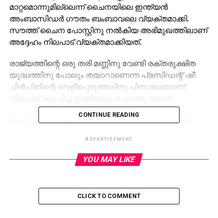
മാറ്റമൊന്നുമില്ലെന്ന് ചൈനയിലെ ഇന്ത്യന്‍
അംബാസിഡര്‍ ഗൗതം ബംബാവലെ വ്യക്തമാക്കി.
സൗത്ത് ചൈന പോസ്റ്റിനു നല്‍കിയ അഭിമുഖത്തിലാണ്
അദ്ദേഹം നിലപാട് വ്യക്തമാക്കിയത്.
രാജ്യത്തിന്റെ ഒരു തരി മണ്ണിനു വേണ്ടി രക്തരൂക്ഷിത
യുദ്ധത്തിനു പോലും തയാറാണെന്ന പ്രസിഡന്റ് ഷീ
ചിന്‍പിങിന്റെ വെളിപ്പെടുത്തലിനു പിന്നാലെയാണ്
നിലപാട് കടുപ്പിച്ച് ഇന്ത്യയും രംഗത്തു വന്നത്.
CONTINUE READING
സംഘര്‍ഷത്തിനു ചൈനയാണ് കാരണമായതെന്നും
ഗൗതം ആരോപിച്ചു. അതിര്‍ത്തിയില്‍
ADVERTISEMENT
നിലവിലുണ്ടായിരുന്ന അവസ്ഥക്കു ചൈന മാറ്റം
വരുത്താന്‍ ശ്രമിച്ചപ്പോഴാണ് സംഘര്‍ഷം ഉടലെടുത്തത്.
YOU MAY LIKE
മേഖലയില്‍ വീണ്ടും നിര്‍മാണ പ്രവൃത്തികള്‍ക്കു
തുടക്കമിട്ടെന്ന റിപ്പോര്‍ട്ടിനിടെയാണ് ഇന്ത്യയുടെ
പ്രതികരണം.
CLICK TO COMMENT
RELATED TOPICS: