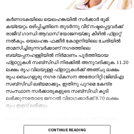
കർണാടകയിലെ യെലഹങ്കയിൽ സർക്കാർ ഭൂമി
കയ്യേറ്റം ഒഴിപ്പിച്ചതിനെ തുടർന്നു വീട് നഷ്ടപ്പെട്ടവർക്ക്
രാജീവ് ഗാന്ധി ആവാസ് യോജനയ്ക്കു കീഴിൽ ഫ്‌ളാറ്റ്
നൽകും. യെലഹങ്ക ഫക്കീർ കോളനിയിലെ ചേരിയിൽ
താമസിച്ചിരുന്നവർക്കാണ് നഗരത്തിലെ
ബയ്യപ്പനഹള്ളിയിൽ നിർമാണം പൂർത്തിയായ
ഫ്‌ളാറ്റുകൾ സബ്‌സിഡി നിരക്കിൽ അനുവദിക്കുക. 11.20
ലക്ഷം രൂപ വിലയുള്ള ഫ്‌ളാറ്റുകൾക്ക് അഞ്ചു ലക്ഷം
രൂപ ബെംഗളൂരു നഗര വികസന അതോറിറ്റി (ജിബിഎ)
സബ്‌സിഡി ലഭ്യമാക്കും. ഇതിനു പുറമെ കേന്ദ്ര
സംസ്ഥാന സർക്കാരുകളുടെ സബ്‌സിഡി കൂടി
ലഭിക്കുന്നതോടെ ജനറൽ വിഭാഗക്കാർക്ക് 8.70 ലക്ഷം
രൂപ ഇളവ് ലഭിക്കും.
ബാക്കി 2.5 ലക്ഷം രൂപ വായ്പ തരപ്പെടുത്തി നൽകും.
പട്ടിക വിഭാഗങ്ങൾക്ക് 9.50 ലക്ഷം രൂപയും മൊത്തം
CONTINUE READING
സബ്‌സിഡി ലഭിക്കും. പുറമെ 1.70 ലക്ഷം രൂപ