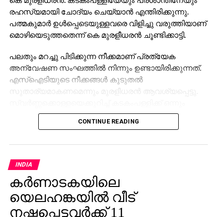
രഹസ്യമായി ചോദ്യം ചെയ്യാന്‍ എന്തിരിക്കുന്നു.
പത്മകുമാര്‍ ഉള്‍പ്പെടെയുള്ളവരെ വിളിച്ചു വരുത്തിയാണ്
മൊഴിയെടുത്തതെന്ന് കെ മുരളീധരന്‍ ചൂണ്ടിക്കാട്ടി.
പലതും മറച്ചു പിടിക്കുന്ന നീക്കമാണ് പ്രത്യേക
അന്വേഷണ സംഘത്തില്‍ നിന്നും ഉണ്ടായിരിക്കുന്നത്.
എസ്‌ഐടിയുടെ നീക്കങ്ങള്‍ കൂടുതല്‍
സുതാര്യമാകണമെന്നും മുരളീധരന്‍ ആവശ്യപ്പെട്ടു.
സ്വര്‍ണ്ണക്കൊള്ളയെക്കുറിച്ച് കടകംപള്ളിക്ക് ഒന്നും
അറിയില്ലെന്ന് പറഞ്ഞാല്‍ ആര് വിശ്വസിക്കുമെന്ന്
CONTINUE READING
കോണ്‍ഗ്രസ് നേതാവ് രമേശ് ചെന്നിത്തല ചോദിച്ചു.
സ്വര്‍ണ്ണക്കൊള്ളയുമായി ബന്ധപ്പെട്ട് സിപിഎമ്മിലെ എ
പത്മകുമാര്‍, എന്‍ വാസു, ദേവസ്വം ബോര്‍ഡ് അംഗം
എന്‍ വിജയകുമാര്‍ എന്നിവര്‍ ഇപ്പോള്‍ ജയിലിലാണ്.
INDIA
ഒടുവില്‍ അറസ്റ്റിലായ വിജയകുമാര്‍, ഒന്നാം പിണറായി
കര്‍ണാടകയിലെ
സര്‍ക്കാരിന്റെ കാലത്ത്, സിപിഎമ്മിന്റെ കേരള
യെലഹങ്കയില്‍ വീട്
സെക്രട്ടേറിയറ്റ് അസോസിയേഷന്റെ പ്രസിഡന്റ്
ആയിരുന്ന ആളാണെന്ന് ചെന്നിത്തല പറഞ്ഞു.
നഷ്ടപ്പെട്ടവര്‍ക്ക് 11