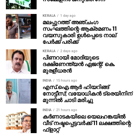
KERALA
1 day ago
മലപ്പുറത്ത് അഞ്ചംഗ
സംഘത്തിന്റെ ആക്രമണം 11
വയസുകാരി ഉള്‍പ്പെടെ നാല്
പേര്‍ക്ക് പരിക്ക്
KERALA
2 days ago
പിണറായി മോദിയുടെ
ദക്ഷിണേന്ത്യന്‍ ഏജന്റ്: കെ.
മുരളീധരന്‍
INDIA
15 hours ago
എസ്.ഐ.ആർ ഹിയറിങ്ങ്
നോട്ടീസ്; വയോധികൻ ട്രെയിനിന്
മുന്നിൽ ചാടി മരിച്ചു
INDIA
21 hours ago
കര്‍ണാടകയിലെ യെലഹങ്കയില്‍
വീട് നഷ്ടപ്പെട്ടവര്‍ക്ക് 11 ലക്ഷത്തിന്റെ
ഫ്‌ളാറ്റ്