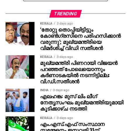
വായ്പയായും ലഭ്യമാക്കും. ജനുവരി 1 മുതൽ
ഫ്‌ളാറ്റുകൾ നൽകി തുടങ്ങും. അർഹരായ
TRENDING
കുടുംബങ്ങളെ കണ്ടെത്താൻ കലക്ടറുടെ
KERALA
3 days ago
നേതൃത്വത്തിലുള്ള സമിതി സ്ഥലം സന്ദർശിച്ച്
‘തോറ്റു തൊപ്പിയിട്ടിട്ടും
രേഖകൾ പരിശോധിക്കും. റേഷൻ കാർഡ്, ആധാർ
കോണ്‍ഗ്രസിനെ പരിഹസിക്കാന്‍
തുടങ്ങിയ രേഖകൾ പരിശോധിച്ച ശേഷം പുനരധിവാസം
വരുന്നു’; മുഖ്യമന്ത്രിയെ
വിമര്‍ശിച്ച് വിഡി സതീശന്‍
സംബന്ധിച്ച് തീർപ്പുണ്ടാകും. ഭവനമന്ത്രി സമീർ
അഹമ്മദ് ഖാന്റെ മേൽനോട്ടത്തിലായിരിക്കും
KERALA
3 days ago
പുനരധിവാസം.
മുഖ്യമന്ത്രി പിണറായി വിജയൻ
പറഞ്ഞത് പോലെയൊന്നും
കർണാടകയിൽ നടന്നിട്ടില്ല:
വി.ഡി.സതീശൻ
INDIA
3 days ago
എലഹങ്ക: മുസ് ലിം ലീഗ്
നേതൃസംഘം മുഖ്യമന്ത്രിയുമായി
കൂടിക്കാഴ്ച നടത്തി
KERALA
3 days ago
എം.എസ്.എഫ് സംസ്ഥാന
സമ്മേളനം ജനുവരി 31ന്