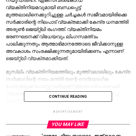
വ്യക്തിനിയമവുമായി ബന്ധപ്പെട്ട്
മുത്തലാഖിനെക്കുറിച്ചുള്ള ചര്‍ച്ചകള്‍ സജീവമായിരിക്കെ
സര്‍ക്കാരിന്റെ നിലപാട് വ്യക്തമാക്കി കേന്ദ്ര ധനമന്ത്രി
അരുണ്‍ ജെയ്റ്റ്ലി രംഗത്ത്. വ്യക്തിനിയമം
ഭരണഘടനക്ക് വിധേയവും ലിംഗസമത്വം
പാലിക്കുന്നതും ആത്മാഭിമാനത്തോടെ ജീവിക്കാനുള്ള
അവകാശം സംരക്ഷിക്കുന്നതുമായിരിക്കണം എന്നാണ്
ജെയ്റ്റ്ലി വ്യക്തമാക്കിയത്.
മുസ്‌ലിം വ്യക്തിനിയമത്തിലും മുത്ത്വലാഖിലും കേന്ദ്ര
സര്‍ക്കാറിന്റെ നയം മന്ത്രി തന്റെ ഔദ്യോഗിക
ഫേസ്ബുക്ക് പോസ്റ്റ് വഴിയാണ് ഞായറാഴ്ച വൈകി
വ്യക്തമാക്കിയത്. ഇതേ സമയം നയം സംബന്ധിച്ച്
CONTINUE READING
ജെയ്റ്റ്‌ലി ട്വീറ്റും ചെയ്തു.
ADVERTISEMENT
Triple Talaq and the
Government’s Affidavit
YOU MAY LIKE
‘ഓരോ ഹിന്ദു സഖാവും ഇത് ഉറക്കെ