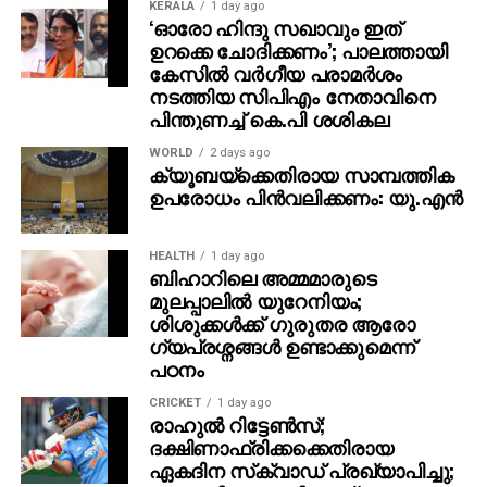
KERALA
1 day ago
‘ഓരോ ഹിന്ദു സഖാവും ഇത്
ഉറക്കെ ചോദിക്കണം’; പാലത്തായി
കേസിൽ വർഗീയ പരാമർശം
നടത്തിയ സിപിഎം നേതാവിനെ
പിന്തുണച്ച് കെ.പി ശശികല
WORLD
2 days ago
ക്യൂബയ്ക്കെതിരായ സാമ്പത്തിക
ഉപരോധം പിന്‍വലിക്കണം: യു.എന്‍
HEALTH
1 day ago
ബിഹാറിലെ അമ്മമാരുടെ
മുലപ്പാലിൽ യുറേനിയം;
ശിശുക്കൾക്ക് ​ഗുരുതര ആരോ​
ഗ്യപ്രശ്നങ്ങൾ ഉണ്ടാക്കുമെന്ന്
പഠനം
CRICKET
1 day ago
രാഹുൽ റിട്ടേൺസ്;
ദക്ഷിണാഫ്രിക്കക്കെതിരായ
ഏകദിന സ്‌ക്വാഡ് പ്രഖ്യാപിച്ചു;