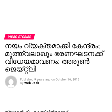
VIDEO STORIES
നയം വ്യക്തമാക്കി കേന്ദ്രം;
മുത്ത്വലാഖും ഭരണഘടനക്ക്
വിധേയമാവണം: അരുണ്‍
ജെയ്റ്റ്ലി
Published
9 years ago
on
October 16, 2016
By
Web Desk
ന്യൂഡല്‍ഹി: ഏകസിവില്‍കോഡ്