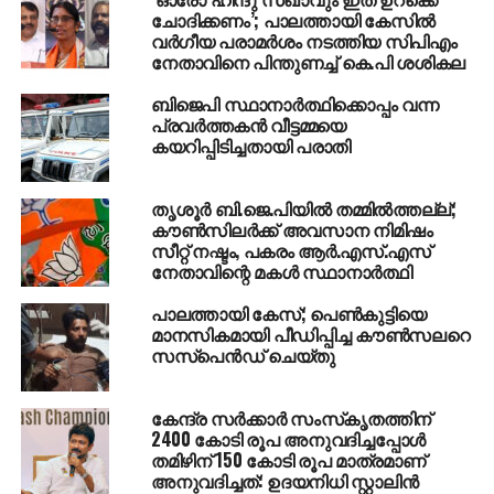
https://t.co/2RKgJZNtKZ
ചോദിക്കണം’; പാലത്തായി കേസിൽ
വർഗീയ പരാമർശം നടത്തിയ സിപിഎം
നേതാവിനെ പിന്തുണച്ച് കെ.പി ശശികല
— Arun Jaitley
(@arunjaitley)
October 16,
ബിജെപി സ്ഥാനാര്‍ത്ഥിക്കൊപ്പം വന്ന
പ്രവര്‍ത്തകന്‍ വീട്ടമ്മയെ
2016
കയറിപ്പിടിച്ചതായി പരാതി
തൃശൂര്‍ ബി.ജെ.പിയില്‍ തമ്മില്‍ത്തല്ല്;
ഭരണഘടന വിഭാവനം ചെയ്യുന്ന സമത്വത്തെയും
കൗണ്‍സിലര്‍ക്ക് അവസാന നിമിഷം
ആത്മാഭിമാനത്തോടെ ജീവിക്കാനുള്ള
സീറ്റ് നഷ്ടം, പകരം ആര്‍.എസ്.എസ്
അവകാശത്തെയും മാനദണ്ഡമാക്കിയാകും
നേതാവിന്റെ മകള്‍ സ്ഥാനാര്‍ത്ഥി
സമീപിക്കുക. ഇതുതന്നെയായിരിക്കും മറ്റെല്ലാ
പാലത്തായി കേസ്; പെൺകുട്ടിയെ
വ്യക്തിനിയമങ്ങള്‍ക്കും ബാധകമായിരിക്കുക.
മാനസികമായി പീഡിപ്പിച്ച കൗൺസലറെ
എന്നാല്‍ മതാചാരങ്ങളും അനുഷ്ഠാനങ്ങളും
സസ്പെൻഡ് ചെയ്തു
പൗരാവകാശങ്ങളും തമ്മില്‍ വ്യത്യാസമുണ്ടെന്ന്
ജെയ്റ്റ്‌ലി പറഞ്ഞു. ജനനം, ദത്തെടുക്കല്‍,
കേന്ദ്ര സര്‍ക്കാര്‍ സംസ്‌കൃതത്തിന്
പിന്തുടര്‍ച്ചാവകാശം, വിവാഹം, വിവാഹമോചനം, മരണം
2400 കോടി രൂപ അനുവദിച്ചപ്പോള്‍
തുടങ്ങിയവയുമായി ബന്ധപ്പെട്ട ചടങ്ങുകളെല്ലാം
തമിഴിന് 150 കോടി രൂപ മാത്രമാണ്
അനുവദിച്ചത്: ഉദയനിധി സ്റ്റാലിന്‍
നിലനില്‍ക്കുന്ന മതപരമായ ആചാരങ്ങളിലൂടെയും