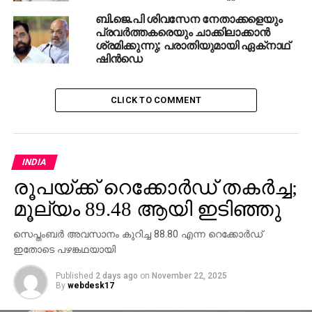
അനുഷ്ഠാനങ്ങളിലൂടെയും നിര്‍വഹിക്കാം. അതേസമയം
ബി.ജെ.പി ശിവസേന നേതാക്കളെയും
ജനനം, ദത്തെടുക്കല്‍, പിന്തുടര്‍ച്ചാവകാശം, വിവാഹം,
പ്രവര്‍ത്തകരെയും ചാക്കിലാക്കാന്‍
വിവാഹമോചനം തുടങ്ങിയവയുമായി ബന്ധപ്പെട്ട
ശ്രമിക്കുന്നു; പരാതിയുമായി ഏക്‌നാഥ്
ഷിന്‍ഡെ
അവകാശങ്ങള്‍ക്ക് മാര്‍ഗനിര്‍ദേശമാകേണ്ടത് മതമാണോ
ഭരണഘടനയാണോ എന്നാണ് ചോദ്യം.
ഇതിലേതെങ്കിലും വിഷയങ്ങളില്‍ അസമത്വമോ
CLICK TO COMMENT
മനുഷ്യന്റെ അന്തസ്സില്‍ വിട്ടുവീഴ്ചയോ ആകാമോ
എന്നും അദ്ദേഹം ചോദിച്ചു.
വ്യക്തിനിയമങ്ങള്‍ ഭരണഘടനക്ക് വിധേയമല്ല എന്ന
INDIA
യാഥാസ്ഥിതികമായ കാഴ്ചപ്പാടാണ്
രൂപയ്ക്ക് റെക്കോര്‍ഡ് തകര്‍ച്ച;
ചിലയാളുകള്‍ക്കുള്ളത്. എന്നാല്‍, സര്‍ക്കാറിന്റെ
മൂല്യം 89.48 ആയി ഇടിഞ്ഞു
കാഴ്ചപ്പാട് വ്യക്തമാണ്. വ്യക്തിനിയമങ്ങള്‍
ഭരണഘടനക്ക് വിധേയമാണ്. അതിനാല്‍, മൂന്നുതവണ
സെപ്തംബര്‍ അവസാനം കുറിച്ച 88.80 എന്ന റെക്കോര്‍ഡ്
തലാഖ് ചൊല്ലി വിവാഹബന്ധം വേര്‍പെടുത്തുന്ന
ഇതോടെ പഴങ്കഥയായി
സമ്പ്രദായത്തിലും തുല്യതയുടെയും അന്തസ്സോടെ
ജീവിക്കാനുള്ള അവകാശത്തിന്റെയും അളവുകോല്‍
Published
2 days ago
on
November 22, 2025
By
webdesk17
വെച്ചാണ് വിധിപറയേണ്ടത്. ഇതേ മാനദണ്ഡം മറ്റെല്ലാ
വ്യക്തിനിയമങ്ങള്‍ക്കും ബാധകമാണെന്നും ജെയ്റ്റ്‌ലി