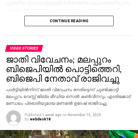
എത്തിയ മറ്റൊരാളുമായി തര്‍ക്കത്തിലാകുകയായിരുന്നു
ആദ്യ ഘട്ടത്തില്‍. ഇത് ചോദ്യം ചെയ്ത ബാര്‍
ജീവനക്കാരുമായി സംഘര്‍ഷം ശക്തമായി. പ്രതികളുടെ
CONTINUE READING
സംഘം ആദ്യം ബാറില്‍ നിന്ന് പുറത്തുപോയെങ്കിലും,
അലീനയും കൂട്ടരും കുറച്ച് സമയത്തിനുശേഷം
വടിവാളുമായി തിരികെ എത്തി. തുടര്‍ന്ന് ബാര്‍
ജീവനക്കാര്‍ക്ക് മര്‍ദനമേല്‍ക്കുകയും അക്രമം
VIDEO STORIES
ആവര്‍ത്തിച്ച് അഞ്ചുതവണ വരെ തിരിച്ചെത്തി
ജാതി വിവേചനം; മലപ്പുറം
ആക്രമണം നടത്തിയതായും ബാര്‍ ഉടമ നല്‍കിയ
ബിജെപിയില്‍ പൊട്ടിത്തെറി,
പരാതിയില്‍ പറയുന്നു. വിദ്യാഭ്യാസ
ആവശ്യങ്ങള്‍ക്കായി എറണാകുളത്ത് എത്തിയവരാണ്
ബിജെപി നേതാവ് രാജിവച്ചു
പ്രതികളെന്ന് പൊലീസ് കണ്ടെത്തിയിട്ടുണ്ട്.
പാര്‍ട്ടിയില്‍നിന്ന് ജാതി വിവേചനം നേരിട്ടെന്ന് ചൂണ്ടിക്കാട്ടി
സംഭവത്തില്‍ അലീനയുടെ കൈക്ക് പരുക്കേല്‍ക്കുകയും
മലപ്പുറം വെസ്റ്റ് ജില്ല മീഡിയ സെല്‍ കണ്‍വീനറും എടരിക്കോട്
ചെയ്തു.
മണ്ഡലം പ്രഭാരിയുമായ മണമല്‍ ഉദേഷ് രാജിവച്ചു.
Published
1 week ago
on
November 16, 2025
By
webdesk18