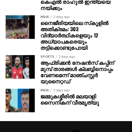
കെഎൽ രാഹുൽ ഇന്ത്യയെ
നയിക്കും
INDIA
2 days ago
നൈജീരിയയിലെ സ്‌കൂളില്‍
അതിക്രമം: 303
വിദ്യാര്‍ത്ഥികളെയും 12
അധ്യാപകരെയും
തട്ടിക്കൊണ്ടുപോയി
SPORTS
2 days ago
ആഫ്രിക്കൻ നേഷൻസ് കപ്പിന്
മുമ്പ് താരങ്ങൾ ക്ലബ്ബിനൊപ്പം
വേണമെന്ന് മാഞ്ചസ്റ്റർ
യുനൈറ്റഡ്
INDIA
2 days ago
ജമ്മുകശ്മീരില്‍ മലയാളി
സൈനികന് വീരമൃത്യു