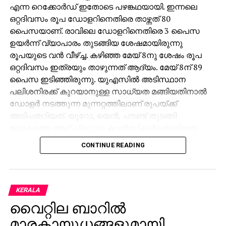
എന്ന റെക്കോര്‍ഡ് ഇതോടെ പഴങ്കഥയായി. ഇന്നലെ
വിഷയം വിവിധ മത വ്യക്തിനിയമങ്ങളുടെ
ഒറ്റദിവസം രൂപ ഡോളറിനെതിരെ താഴ്ന്നത് 80
പരിഷ്‌കരണമാണ്. സ്ത്രീകള്‍ക്ക് തുല്യത ഉറപ്പാക്കുന്ന
പൈസയാണ്. രാവിലെ ഡോളറിനെതിരെ 3 പൈസ
വ്യക്തിനിയമ പരിഷ്‌ക്കാരണങ്ങള്‍
ഉയര്‍ന്ന് വ്യാപാരം തുടങ്ങിയ ശേഷമായിരുന്നു
അനിവാര്യമാണെന്നും അരുണ്‍ ജയ്റ്റ്‌ലി വ്യക്തമാക്കി.
രൂപയുടെ വന്‍ വീഴ്ച്ച. കഴിഞ്ഞ മേയ് 8നു ശേഷം രൂപ
ഒറ്റദിവസം ഇത്രയും താഴുന്നത് ആദ്യം. മേയ് 8ന് 89
പൈസ ഇടിഞ്ഞിരുന്നു. യുഎസില്‍ അടിസ്ഥാന
പലിശനിരക്ക് കുറയാനുള്ള സാധ്യത മങ്ങിയതിനാല്‍
ഡോളര്‍ നടത്തുന്ന മുന്നറ്റത്തിലാണ് രൂപയ്ക്ക്
അടിപതറിയത്. യൂറോ, യെന്‍, പൗണ്ട് തുടങ്ങി
ലോകത്തെ ആറ് പ്രധാന കറന്‍സികള്‍ക്കെതിരായ
യു.എസ് ഡോളര്‍ ഇന്‍ഡക്‌സ് ഏതാനും ദിവസങ്ങള്‍ക്ക്
CONTINUE READING
മുമ്പുവരെ 98ല്‍ ആയിരുന്നത് ഇപ്പോള്‍ 100ന്
മുകളിലെത്തി. കേന്ദ്രബാങ്കായ യുഎസ് ഫെഡറല്‍
റിസര്‍വ് ഡിസംബറിലെ പണനയ നിര്‍ണയയോഗത്തില്‍
പലിശനിരക്ക് കുറയ്ക്കാന്‍ സാധ്യത ഇല്ല. ഇന്ത്യന്‍
KERALA
ഓഹരി വിപണികള്‍ നേരിട്ട തളര്‍ച്ചയും വിദേശ
വൈറ്റില ബാറില്‍
ധനകാര്യ സ്ഥാപനങ്ങള്‍ (എഫ്‌ഐഐ) വന്‍ തോതില്‍
മാരകായുധങ്ങളുമായി
ഇന്ത്യന്‍ ഓഹരികള്‍ വിറ്റൊഴിഞ്ഞതും രൂപയ്ക്ക്
മൂന്നുതവണ തലാഖ് ചൊല്ലി വിവാഹബന്ധം