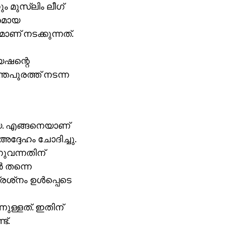
 മുസ്‌ലിം ലീഗ്
പരമായ
ണ് നടക്കുന്നത്.
േഷന്റെ
തപുരത്ത് നടന്ന
്യ. എങ്ങനെയാണ്
ദ്ദേഹം ചോദിച്ചു.
നുവന്നതിന്
്‍ തന്നെ
ശ്‌നം ഉള്‍പ്പെടെ
ാണുള്ളത്. ഇതിന്
ട്.