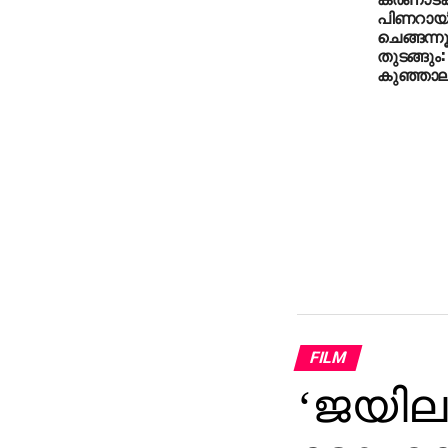
പിണറായ
ചെങ്ങന്നൂ
തുടങ്ങും
കുഞ്ഞാലിക്
FILM
‘ജയിലര്