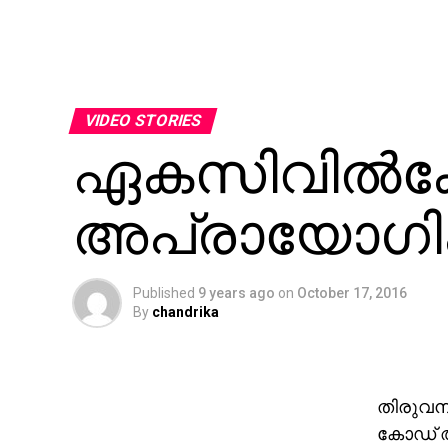
VIDEO STORIES
ഏകസിവില്‍
അപ്രായോഗികം:
Published
9 years ago
on
October 17, 2016
By
chandrika
തിരുവന
കോഡ് 