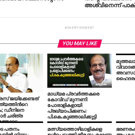
അശ്വിനെന്ന് പാക് ക്
ADVERTISEMENT
YOU MAY LIKE
മുത്തലാഖ
വിവാദങ്ങ
അവസാനി
ഹൈദരലി
മാധ്യമ പ്രവർത്തകരെ
സ് ജയിക്കേണ്ടത്
കോവിഡ് മുന്നണി
്യത്തിന്‍റെ
പോരാളികളായി
; ഡീനിനെ
പ്രഖ്യാപിക്കണം:
കാർ ചരിത്ര
പി.കെ.കുഞ്ഞാലിക്കുട്ടി
ഷത്തോടെ
്കുമെന്ന് പി.കെ.
ടെ പതനം
മത്സ്യത്തൊഴിലാളികളെ
ഭരണരം
കുട്ടി
യില്‍ നിന്നും
ഉള്‍പ്പെടുത്തി തീര സംരക്ഷണ
അപകടകര