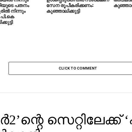
ിയുടെ പതനം
സേന രൂപീകരിക്കണം:
കുഞ്ഞാലി
രില്‍ നിന്നും
കുഞ്ഞാലിക്കുട്ടി
: പി.കെ
കുട്ടി
CLICK TO COMMENT
‍2’ന്റെ സെറ്റിലേക്ക് ‘