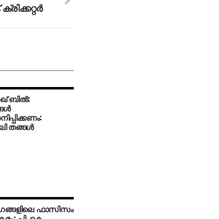
രിക്കറ്റര്‍
് ബില്‍:
ള്‍
പ്പിക്കണം:
 തങ്ങള്‍
ഗങ്ങളിലെ ഫാസിസം
ം: പി. കെ