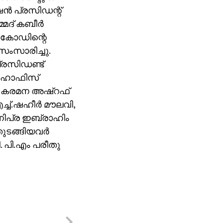
്‍ പ്രസിഡന്റ്
ദ് കബീര്‍
്‍കോഡിന്റെ
സംസാരിച്ചു.
്രസിഡണ്ട്
, ഹാഫിസ്
ി, കരമന അഷ്‌റഫ്
ച്.ഷഹീര്‍ മൗലവി,
ാനിപ്ര ഇബ്രാഹിം
ുടങ്ങിയവര്‍
. പി.എം പരീതു