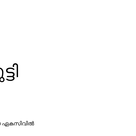
ടി
 ഏകസിവില്‍