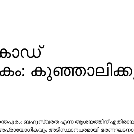
കോഡ്
 കുഞ്ഞാലിക്കുട്
ന്തപുരം: ബഹുസ്വരത എന്ന ആശയത്തിന് എതിരായ
അപ്രായോഗികവും അടിസ്ഥാനപരമായി ഭരണഘടനാ