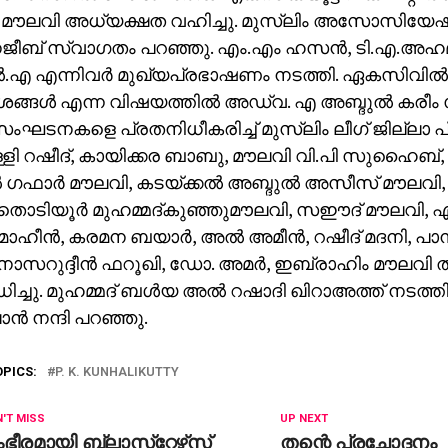
്‍ മൗലവി അധ്യക്ഷത വഹിച്ചു. മുസ്ലിം അസോസിയേഷന
ജീബ് സ്വാഗതം പറഞ്ഞു. എം.എം ഹസന്‍, ടി.എ.അഹമ്മ
‍.എ എന്നിവര്‍ മുഖ്യപ്രഭാഷണം നടത്തി. ഏകസിവില
്ങള്‍ എന്ന വിഷയത്തില്‍ അഡ്വ. എ അബ്ദുല്‍ കരീം 
ംഘടനകളെ പ്രതനിധീകരിച്ച് മുസ്‌ലിം ലീഗ് ജില്ലാ പ
്ളി റഷീദ്, കായിക്കര ബാബു, മൗലവി വി.പി സുഹൈബ്
‍ ഗഫാര്‍ മൗലവി, കടയ്ക്കല്‍ അബ്ദുല്‍ അസീസ് മൗലവ
തൊടിയൂര്‍ മുഹമ്മദ്കുഞ്ഞുമൗലവി, സഈദ് മൗലവി, എച്
ാഹീന്‍, കരമന ബയാര്‍, അല്‍ അമീന്‍, റഷീദ് മദനി, പ
നാസറുദ്ദീന്‍ ഫറൂഖി, ഡോ. അമര്‍, ഇബ്രാഹിം മൗലവി ത
ച്ചു. മുഹമ്മദ് ബള്‍യ അല്‍ റഷാദി ഖിറാഅത്ത് നടത്തി
്‍ നന്ദി പറഞ്ഞു.
OPICS:
P. K. KUNHALIKUTTY
'T MISS
UP NEXT
ഭീരമായി ബ്ലാസ്‌റ്റേഴ്‌സ്
തന്റെ പ്രചോദനം