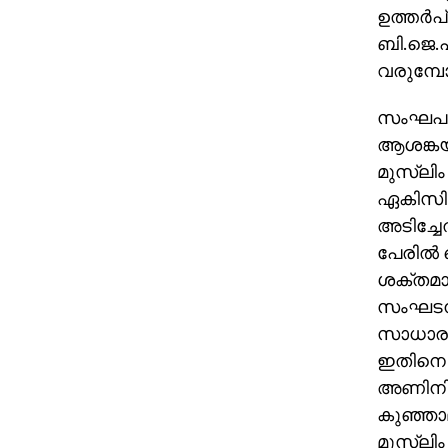
ഉത്തര്‍
ബി.ജെ.പ
വരുമ്പോ
സംഘപരി
ആശങ്കയി
മുസ്‌ല
ഏകിസിവ
അടിച്ചേല
പേരില്‍ 
ശക്തമായ
സംഘടനക
സാധാരണ 
ഇതിനെ 
അണിനിരത
കുഞ്ഞാലി
മുസ്ലിം