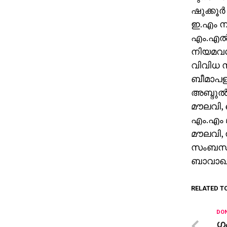
ഷുക്കൂര
ഇ.എം ന
എം.എല്
നിയമവശങ
വിവിധ സ
ബീമാപള
അബ്ദുല്
മൗലവി, 
എം.എം മ
മൗലവി, 
സംബന്ധി
ബാവാഖാന
RELATED T
DON
ഗം