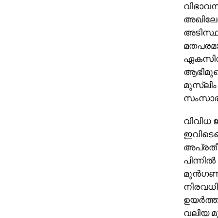
വിഭാവനങ
അഖിലേന്
അടിസ്ഥാ
മതപരമാ
ഏകസിവി
ആഭിമുഖ്
മുസ്‌ല
സംസാരിക
വിവിധ 
ഇവിടെയൊ
അപ്രതീക
പിന്നില്
മുന്‍ഗണ
നിരവധി 
ഉയര്‍ത്
വലിയ മു