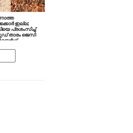
ണാത്ത
ക്കാര്‍ ഇല്ല;
യെ പ്രശംസിച്ച്
ഡ് താരം ജെസി
െര്‍ഗ്