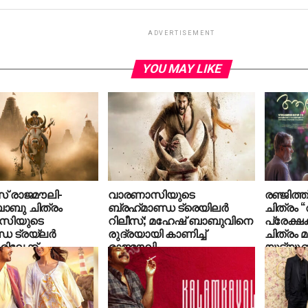
ADVERTISEMENT
YOU MAY LIKE
 രാജമൗലി-
വാരണാസിയുടെ
രഞ്ജിത്ത
ാബു ചിത്രം
ബ്രഹ്‌മാണ്ഡ ട്രെയിലര്‍
ചിത്രം
സിയുടെ
റിലീസ്; മഹേഷ് ബാബുവിനെ
പ്രേക്ഷ
്ഡ ട്രയ്ലർ
രുദ്രയായി കാണിച്ച്
ചിത്രം മമ
ിലേക്ക്
രാജമൗലി
യൂട്യൂബ