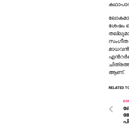
കഥാപാത്
ലോകമാക
ശേഷം ഷ
തല്ലുമാല
സംഗീത 
മാധവന്
എന്‍റർടെ
ചിത്രത്
ആണ്.
RELATED T
DON
ബ
ജ
പ്