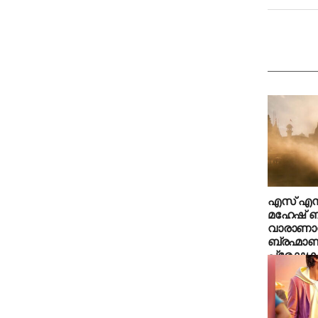
എസ് എസ്
മഹേഷ് ബ
വാരാണാ
ബ്രഹ്മാണ
പ്രേക്ഷകര