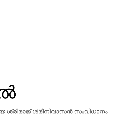
ിൽ
ായ ശ്രീരാജ് ശ്രീനിവാസൻ സംവിധാനം