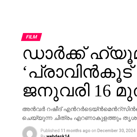
FILM
ഡാർക്ക്‌ ഹ്
‘പ്രാവിൻകൂട് ഷ
ജനുവരി 16 മ
അൻവർ റഷീദ് എന്‍റർടെയ്ൻമെന്‍റ്സിന്
ചെയ്യുന്ന ചിത്രം എറണാകുളത്തും തൃശൂര
Published
11 months ago
on
December 30, 2024
By
webdesk14