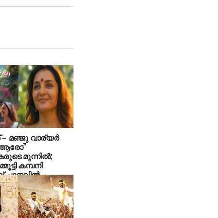
് – മഞ്ജു വാര്യർ
 “ആരോ”
കരുടെ മുന്നിൽ;
്മൂട്ടി കമ്പനി
് ചാനലിൽ..