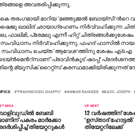
രങ്ങളെ അവതരിപ്പിക്കുന്നു.
െ തരംഗമായി മാറിയ ‘മഞ്ഞുമ്മൽ ബോയ്‌സി’ന്‍റെ 
ൈജു ഖാലിദ് ഛായാഗ്രഹണം നിർവ്വഹിക്കുന്ന ചിത്
, ഫാലിമി, പ്രേമലു എന്നീ ഹിറ്റ് ചിത്രങ്ങള്‍ക്കുശേഷം 
സംവിധാനം നിർവ്വഹിക്കുന്നു. ഫഹദ് ഫാസില്‍ നായ
‍ സംവിധാനം ചെയ്ത ‘ആവേശ’ത്തിനു ശേഷം എ&എ
യ്ൻമെന്‍റ്സാണ് ‘പ്രാവിന്‍കൂട് ഷാപ്പ്’ പ്രദര്‍ശനത്ത
തിന്റെ മ്യൂസിക്‌ റൈറ്റ്സ് കരസ്ഥമാക്കിയിരിക്കുന്നത്
OPICS:
'PRAVINKOODU SHAPPU'
ANWAR RASHEED
BASIL JOSEPH
'T MISS
UP NEXT
ോളിവുഡില്‍ ബേബി
12 വർഷത്തിന് ശേ
ോണിന് പകരം മാര്‍ക്കോ
‘ഉസ്‌താദ്‌ ഹോട്ടൽ’ 
രദര്‍ശിപ്പിച്ച് തിയേറ്ററുകള്‍
തിയേറ്ററിലേക്ക്