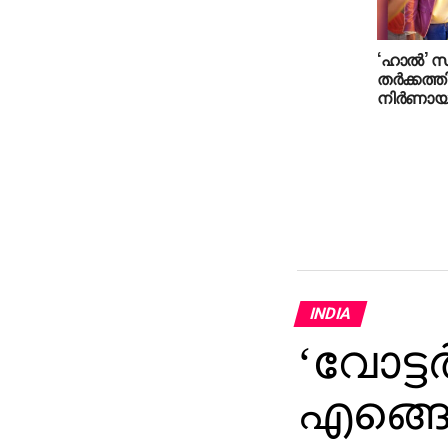
‘ഹാല്‍’ സ
തര്‍ക്കത
നിര്‍ണാ
INDIA
‘വോട്ടര
എങ്ങ