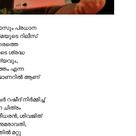
സും പ്രധാന
ിമയുടെ റിലീസ്
നേരത്തെ
ുടെ ശ്രദ്ധ
ൃത്യവും,
ത്തം എന്ന
മർ ജോണറിൽ ആണ്
ീദ് നിർമ്മിച്ച്
 ചിത്രം
്രീധരൻ, ശിവജിത്
 അമരാവതി,
ിൽ മറ്റു