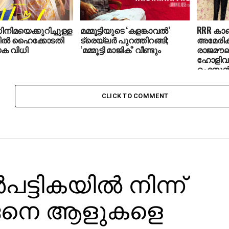
ിനിമയെക്കുറിച്ചുള്ള
മമ്മൂട്ടിയുടെ ‘കളങ്കാവല്‍’
RRR കാ
്തില്‍ ഹൈക്കോടതി
ട്രെയ്‌ലര്‍ പുറത്തിറങ്ങി;
അമേരിക്ക
യക വിധി
‘മമ്മൂട്ടി മാജിക്’ വീണ്ടും
രാജമൗലി
ഹോളിവു
ഐസന്‍ബ
CLICK TO COMMENT
്‍പട്ടികയില്‍ നിന്ന്
െനെ ആളുകളെ