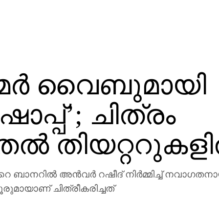
യൂമർ വൈബുമായി
ാപ്പ്’; ചിത്രം
ുതൽ തിയറ്ററുകള
‍റെ ബാനറിൽ അൻവർ റഷീദ് നിർമ്മിച്ച് നവാഗതന
ുമായാണ് ചിത്രീകരിച്ചത്