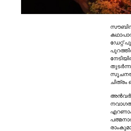
സൗബിൻ
കഥാപാത്
ഡേറ്റ് 
പുറത്തി
നേടിയിരു
തുടര്‍ന
സൂചനയാ
ചിത്രം ഒ
അൻവർ റഷ
നവാഗതന
എറണാകുള
പത്മനാ
രാംകുമാ