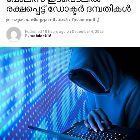
ചെയ്യാമെന്നായിരുന്നു ഹരീഷ് കണാരന്റെ പ്രസ്താവന.
രക്ഷപ്പെട്ട് ഡോക്ടര്‍ ദമ്പതികള്‍
ഇതിന് മറുപടിയായി തന്നെയാണ് ബാദുഷ വീണ്ടും
പ്രതികരിച്ചത്.
ഇവരുടെ പേരിലുള്ള സിം കാര്‍ഡ് ഉപയോഗിച്ച്
Published
10 hours ago
on
December 4, 2025
By
webdesk18