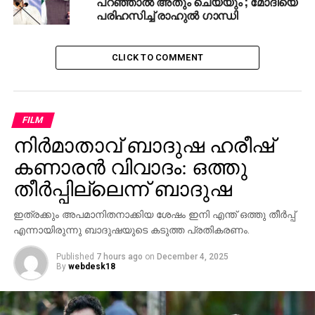
പറഞ്ഞാൽ അതും ചെയ്യും’; മോദിയെ
പരിഹസിച്ച് രാഹുൽ ഗാന്ധി
CLICK TO COMMENT
FILM
നിര്‍മാതാവ് ബാദുഷ ഹരീഷ്
കണാരന്‍ വിവാദം: ഒത്തു
തീര്‍പ്പില്ലെന്ന് ബാദുഷ
ഇത്രക്കും അപമാനിതനാക്കിയ ശേഷം ഇനി എന്ത് ഒത്തു തീര്‍പ്പ്
എന്നായിരുന്നു ബാദുഷയുടെ കടുത്ത പ്രതികരണം.
Published
7 hours ago
on
December 4, 2025
By
webdesk18