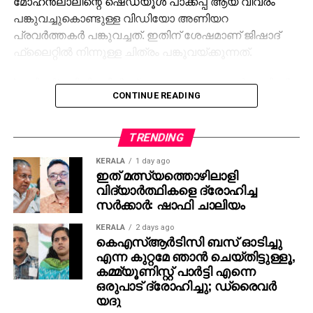
മോഹന്‍ലാലിന്റെ ഷെഡ്യൂള്‍ പാക്കപ്പ് ആയ വിവരം
പങ്കുവച്ചുകൊണ്ടുള്ള വിഡിയോ അണിയറ
പ്രവര്‍ത്തകര്‍ പങ്കുവച്ചത്. ഇതിന് ശേഷമാണ് ജിഷാദ്
ഫ്‌ലൈറ്റില്‍ നിന്നുള്ള ചിത്രം പങ്കുവയ്ക്കുന്നത്.
‘ജയിലര്‍’ സിനിമയില്‍ ശ്രദ്ധേയമായ മോഹന്‍ലാലിന്റെ
CONTINUE READING
കോസ്റ്റ്യൂം ഡിസൈന്‍ ചെയ്തത് ജിഷാദ് ഷംസുദ്ദീന്‍
ആണ്. ചിത്രം സമൂഹമാധ്യമങ്ങളില്‍
വൈറലായതോടെ ആരാധകരും ആവേശത്തിലാണ്.
TRENDING
‘ജയിലര്‍ 2’ സിനിമയിലും ലാലേട്ടന്റെ കോസ്റ്റ്യൂം
KERALA
1 day ago
‘കത്തണം’ എന്നാണ് ആരാധകര്‍ ആവശ്യപ്പെടുന്നത്.
ഇത് മത്സ്യത്തൊഴിലാളി
മാത്യുവിന്റെ രണ്ടാമത്തെ വരവിനായി കാത്തിരിക്കുന്നു
വിദ്യാര്‍ത്ഥികളെ ദ്രോഹിച്ച
എന്നും ആരാധകര്‍ കുറക്കുന്നു.
സര്‍ക്കാര്‍: ഷാഫി ചാലിയം
KERALA
2 days ago
കെഎസ്ആര്‍ടിസി ബസ് ഓടിച്ചു
എന്ന കുറ്റമേ ഞാന്‍ ചെയ്തിട്ടുള്ളൂ,
കമ്മ്യൂണിസ്റ്റ് പാര്‍ട്ടി എന്നെ
ഒരുപാട് ദ്രോഹിച്ചു; ഡ്രൈവര്‍
യദു