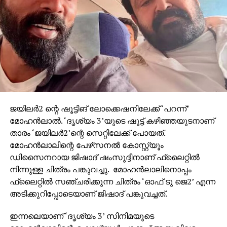
ജയിലര്‍2 ന്റെ ഷൂട്ടിങ് ലോക്കെഷനിലേക്ക് ‘പറന്ന്’
മോഹന്‍ലാല്‍. ‘ദൃശ്യം 3’യുടെ ഷൂട്ട് കഴിഞ്ഞയുടനാണ്
താരം ‘ജയിലര്‍2’ന്റെ സെറ്റിലേക്ക് പോയത്.
മോഹന്‍ലാലിന്റെ പേഴ്‌സനല്‍ കോസ്റ്റ്യൂം
ഡിസൈനറായ ജിഷാദ് ഷംസുദ്ദീനാണ് ഫ്‌ലൈറ്റില്‍
നിന്നുള്ള ചിത്രം പങ്കുവച്ചു. മോഹന്‍ലാലിനൊപ്പം
ഫ്‌ലൈറ്റില്‍ സഞ്ചരിക്കുന്ന ചിത്രം ‘ഓഫ് ടു ജെ2’ എന്ന
അടിക്കുറിപ്പോടെയാണ് ജിഷാദ് പങ്കുവച്ചത്.
ഇന്നലെയാണ് ‘ദൃശ്യം 3’ സിനിമയുടെ