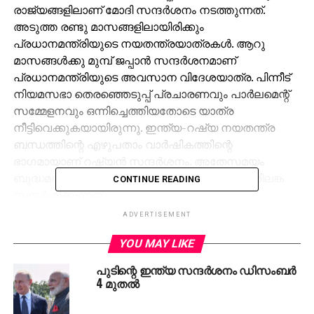
രാജ്യങ്ങളിലാണ് മോദി സന്ദര്‍ശനം നടത്തുന്നത്.
അടുത്ത രണ്ടു മാസങ്ങളിലായിരിക്കും
പ്രധാനമന്ത്രിയുടെ നയതന്ത്രയാത്രകള്‍. ആറു
മാസങ്ങള്‍ക്കു മുമ്പ് ജപ്പാന്‍ സന്ദര്‍ശനമാണ്
പ്രധാനമന്ത്രിയുടെ അവസാന വിദേശയാത്ര. പിന്നീട്
നിയമസഭാ തെരഞ്ഞെടുപ്പ് പ്രചാരണവും പാര്‍ലമെന്റ്
സമ്മേളനവും ഒന്നിച്ചെത്തിയതോടെ യാത്ര
നീട്ടിവെക്കുകയായിരുന്നു. ഇന്ത്യ-റഷ്യ നയതന്ത്ര
ബന്ധത്തിന്റെ എഴുപതാം വാര്‍ഷികത്തിന്റെ
ഭാഗമായാണ് റഷ്യന്‍ സന്ദര്‍ശനം. അതേസമയം
ബുദ്ധമത സമ്മേളനത്തില്‍ പങ്കെടുക്കാനാണ് ശ്രീലങ്ക
CONTINUE READING
സന്ദര്‍ശിക്കുന്നത്.
ADVERTISEMENT
RELATED TOPICS:
NARENDRA MODI
YOU MAY LIKE
UP NEXT
പുടിന്റെ ഇന്ത്യ സന്ദര്‍ശനം ഡിസംബര്‍
മന്ത്രിമാര്‍ക്ക് സ്പീക്കറുടെ ശാസന;
4 മുതല്‍
‘ചോദ്യങ്ങള്‍ക്ക് കൃത്യമായ ഉത്തരം നല്‍കണം’
DON'T MISS