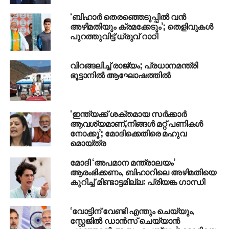
ബജറ്റ് ചോര്‍ച്ച: തോമസ് ഐസകിനെ
‘ബിഹാർ തെരഞ്ഞെടുപ്പിൽ വൻ
മാറ്റണമെന്നാവശ്യപ്പെട്ട് കുമ്മനം
അഴിമതിയും ക്രമക്കേടും’; തെളിവുകൾ
ഹൈക്കോടതിയില്‍
പുറത്തുവിട്ട് ധ്രുവ് റാഠി
വിറങ്ങലിച്ച് രാജ്യം; പ്രധാനമന്ത്രി
ഭൂട്ടാനില്‍ ആഘോഷത്തില്‍
‘ഇന്ത്യക്ക് ശക്തമായ സർക്കാർ
ആവശ്യമാണ്,നിങ്ങൾ മറ്റ് പണികൾ
നോക്കൂ’; മോദിക്കെതിരെ മഹുവ
മൊയ്ത്ര
മോദി ‘അപമാന മന്ത്രാലയം’
ആരംഭിക്കണം, ബിഹാറിലെ അഴിമതിയെ
കുറിച്ച് മിണ്ടാട്ടമില്ല: പ്രിയങ്ക ഗാന്ധി
‘വോട്ടിന് വേണ്ടി എന്തും ചെയ്യും,
സ്റ്റേജിൽ ഡാൻസ് ചെയ്യാൻ