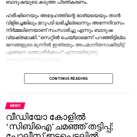
ബാദുഷയുടെ കടുത്ത പ്രതികരണം.
ഹരീഷിനെയും അദ്ദേഹത്തിന്റെ ഭാര്യയെയും താന്‍
വിളിച്ചെങ്കിലും മറുപടി ലഭിച്ചില്ലെന്നും അന്നേദിവസം
നിര്‍മ്മലിനെയാണ് സംസാരിച്ചു എന്നും ബാദുഷ
വ്യക്തമാക്കി. ”സെറ്റില്‍ ചെയ്യാമെന്ന് പറഞ്ഞിട്ടില്ല.
ജനങ്ങളുടെ മുന്നില്‍ ഇത്രയും അപമാനിതനാക്കിയിട്ട്
എങ്ങനെ ഒത്തുതീര്‍ക്കാം?”എന്നായിരുന്നു
അദ്ദേഹത്തിന്റെ ചോദ്യം.
റേച്ചല്‍ സിനിമയുടെ റിലീസിന് ശേഷം
CONTINUE READING
വിഷയത്തെക്കുറിച്ചുള്ള എല്ലാ വസ്തുതകളും
മാധ്യമങ്ങള്‍ക്കു മുന്നില്‍ വെളിപ്പെടുത്തുമെന്ന് ബാദുഷ
പറഞ്ഞു. തനിക്കെതിരെ ‘കൂലി എഴുത്തുകാര്‍’ വഴി
ആക്രമണം നടക്കുന്നുവെന്നും, ഈ സാഹചര്യത്തില്‍
NEWS
തനിക്കൊപ്പം നില്‍ക്കുന്ന എല്ലാവര്‍ക്കും
വീഡിയോ കോളില്‍
നന്ദിയുണ്ടെന്നും അദ്ദേഹം കൂട്ടിച്ചേര്‍ത്തു.
‘സിബിഐ’ചമഞ്ഞ് തട്ടിപ്പ്;
ബാദുഷ പറഞ്ഞതെല്ലാം സെറ്റില്‍
പോലീസ് ഇടപെടലില്‍