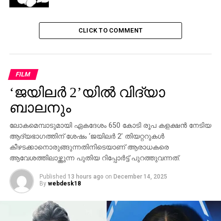
DON'T MISS
ജെ.ഡി.എസ് എന്നാല്‍ ജനതാദള്‍
സംഘ്പരിവാറെന്ന് രാഹുല്‍
CLICK TO COMMENT
FILM
‘ജയിലര്‍ 2’യില്‍ വിദ്യാ
ബാലനും
ലോകമെമ്പാടുമായി ഏകദേശം 650 കോടി രൂപ കളക്ഷന്‍ നേടിയ
ആദ്യഭാഗത്തിന് ശേഷം ‘ജയിലര്‍ 2’ തിയറ്ററുകള്‍
കീഴടക്കാനൊരുങ്ങുന്നതിനിടെയാണ് ആരാധകരെ
ആവേശത്തിലാഴ്ത്തുന്ന പുതിയ റിപ്പോര്‍ട്ട് പുറത്തുവന്നത്.
Published
13 hours ago
on
December 14, 2025
By
webdesk18