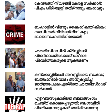
കേന്ദ്രത്തിന് വഴങ്ങി കേരള സര്‍ക്കാര്‍;
പിഎം ശ്രീ തള്ളി തമിഴ്‌നാടും ബംഗാളും
പുരുലിയക്കു പുറമെ ബീര്‍ബൂം, പശ്ചിമ മിഡ്‌നാപൂര്‍,
ഹൗറ, കൊല്‍ക്കത്തയുടെ ചില ഭാഗങ്ങള്‍
ബംഗാളില്‍ വീണ്ടും ലൈംഗികാതിക്രമം;
എന്നിവിടങ്ങളിലും ആയുധങ്ങളേന്തി ബജ്‌റംഗ് ദള്‍
മെഡിക്കല്‍ വിദ്യാര്‍ഥിനി കൂട്ട
പ്രവര്‍ത്തകര്‍ റാലി നടത്തിയതായി റിപ്പോര്‍ട്ടുണ്ട്.
ബലാത്സംഗത്തിനിരയായി
സംസ്ഥാന ബി.ജെ.പി അധ്യക്ഷന്‍ ദിലീപ് ഘോഷ്
പശ്ചിമ മിഡ്‌നാപൂരില്‍ വാളുമേന്തിയാണ് റാലിയില്‍
ഛത്തീസ്ഗഡില്‍ ക്രിസ്ത്യന്‍
പങ്കെടുത്തത്. ദേശീയ സെക്രട്ടറി രാഹുല്‍ സിന്‍ഹയും
പ്രാര്‍ഥനക്കിടെ ബജ്‌റംഗ് ദള്‍
വാളേന്തിയാണ് റാലിയില്‍ പങ്കെടുത്തത്. വനിതാ വിഭാഗം
പ്രവര്‍ത്തകരുടെ ആക്രമണം
അധ്യക്ഷ ലോക്കറ്റ് ചാറ്റര്‍ജി ത്രിശൂലമേന്തിയും
റാലിയില്‍ പങ്കെടുത്തിട്ടുണ്ട്.
കന്യാസ്ത്രീകള്‍ അറസ്റ്റിലായ സംഭവം;
ബജ്‌രംഗ് ദള്‍ വാദം അനുകൂലിച്ച്
RELATED TOPICS:
ജാമ്യാപേക്ഷ എതിര്‍ത്ത് ഛത്തീസ്ഗഢ്
BAJRANG DAL
BENGAL
RSS ATTACK
WESTBENGAL
സര്‍ക്കാര്‍
UP NEXT
എട്ട് വയസുകാരിയെ ബലാത്സംഗം
യു.പിയില്‍ ഗുണ്ടാവേട്ട; രണ്ട്
ചെയ്ത് കൊലപ്പെടുത്തി; ബംഗാളിൽ
കൊടുംകുറ്റവാളികള്‍ കൊല്ലപ്പെട്ടു
പ്രതിയെ നാട്ടുകാർ തല്ലിക്കൊന്നു