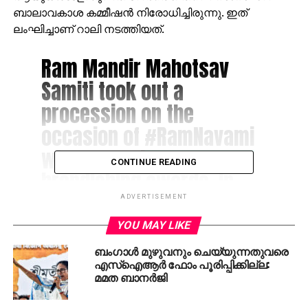
ബാലാവകാശ കമ്മീഷന്‍ നിരോധിച്ചിരുന്നു. ഇത്
ലംഘിച്ചാണ് റാലി നടത്തിയത്.
Ram Mandir Mahotsav
Samiti took out a
procession on the
occasion of
#RamNavami
where people were seen
CONTINUE READING
brandishing swords, in
West Bengal’s Siliguri
ADVERTISEMENT
pic.twitter.com/UZudBIo0Hn
YOU MAY LIKE
ബംഗാള്‍ മുഴുവനും ചെയ്യുന്നതുവരെ
— ANI (@ANI)
March 25,
എസ്‌ഐആര്‍ ഫോം പൂരിപ്പിക്കില്ല:
മമത ബാനര്‍ജി
2018