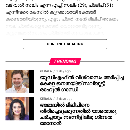
വടിവാള്‍ സലിം എന്ന എച്ച്. സലിം (29), പ്രദീപ് (31)
എന്നിവരെ കേസില്‍ കുറ്റക്കാരായി കോടതി
കണ്ടെത്തിയിരുന്നു. എട്ടാം പ്രതി നടന്‍ ദിലീപ് അടക്കം
നാല് പ്രതികളെ കോടതി വെറുതെവിട്ടിരുന്നു.
കൂട്ടബലാല്‍സംഗം, ക്രിമിനല്‍ ഗൂഢാലോചന,
അന്യായ തടവില്‍ വയ്ക്കല്‍, സ്ത്രീത്വത്തെ
CONTINUE READING
അപമാനിക്കല്‍, നഗ്‌നയാകാന്‍ നിര്‍ബന്ധിക്കല്‍
തുടങ്ങിയ ഗുരുതര കുറ്റങ്ങള്‍ ഇവര്‍ക്കെതിരെയുണ്ട്
ശിക്ഷവിധിയില്‍ ഇളവ് വെണെന്ന് പ്രതികള്‍
TRENDING
കോടതിയോട് പറഞ്ഞിരുന്നു.
KERALA
1 day ago
യുഡിഎഫില്‍ വിശ്വാസം അര്‍പ്പിച്ച
വീട്ടില്‍ അമ്മ മാത്രമേയുള്ളു എന്നായിരുന്നു പള്‍സര്‍
കേരള ജനതയ്ക്ക് സല്യൂട്ട്;
സുനി പറഞ്ഞത്. കേസില്‍ താന്‍ കുറ്റമൊന്നും
രാഹുല്‍ ഗാന്ധി
ചെയ്തിട്ടില്ലെന്നും നിരപരാധിയാണെന്നും
KERALA
2 days ago
മാതാപിതാക്കള്‍ അസുഖബാധിതരായ മാതാപിതാക്കള്‍
അമ്മയില്‍ ദിലീപിനെ
മാത്രമേയുള്ളു എന്നായിരുന്ന രണ്ടാം പ്രതി മാര്‍ട്ടിന്‍
തിരിച്ചെടുക്കുന്നതില്‍ യാതൊരു
ആന്റണി കരഞ്ഞ് കൊണ്ട് പറഞ്ഞത്. അഞ്ചര കൊല്ലം
ചര്‍ച്ചയും നടന്നിട്ടില്ല; ശ്വേത
ജയിലില്‍ കഴിഞ്ഞെന്നും ശിക്ഷാവിധിയില്‍ ഇളവ്
മേനോന്‍
വേണമെന്നും മാര്‍ട്ടിന്‍ കോടതിയോട് പറഞ്ഞു.