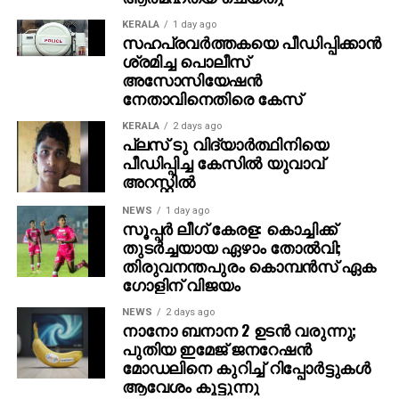
ഭാഗവതരുടെ ബയോപിക് അല്ല ഈ ചിത്രം എന്ന്
അണിയറ പ്രവര്‍ത്തകര്‍ നേരത്തെ
KERALA
1 day ago
സഹപ്രവര്‍ത്തകയെ പീഡിപ്പിക്കാന്‍
വ്യക്തമാക്കിയിരുന്നു.
ശ്രമിച്ച പൊലീസ്
അസോസിയേഷന്‍
നടിപ്പ് ചക്രവര്‍ത്തി എന്ന വിളിപ്പേരില്‍ അറിയപ്പെടുന്ന ടി
നേതാവിനെതിരെ കേസ്
കെ മഹാദേവന്‍ എന്ന നടന്‍ ആയാണ് ദുല്‍ഖര്‍
സല്‍മാന്‍ ഈ ചിത്രത്തില്‍ വേഷമിടുന്നത്. 1950
KERALA
2 days ago
പ്ലസ് ടു വിദ്യാര്‍ത്ഥിനിയെ
കാലഘട്ടത്തിലെ മദ്രാസിന്റെ പശ്ചാത്തലത്തിലാണ്
പീഡിപ്പിച്ച കേസില്‍ യുവാവ്
‘കാന്ത’ കഥ പറയുന്നത്. ദുല്‍ഖര്‍ സല്‍മാന്‍ കൂടാതെ
അറസ്റ്റില്‍
സമുദ്രക്കനി, ഭാഗ്യശ്രീ ബോര്‍സെ, റാണ ദഗ്ഗുബതി,
രവീന്ദ്ര വിജയ്, ഭഗവതി പെരുമാള്‍, നിഴല്‍കള്‍ രവി
NEWS
1 day ago
സൂപ്പര്‍ ലീഗ് കേരള: കൊച്ചിക്ക്
എന്നിവരാണ് ചിത്രത്തിലെ മറ്റു നിര്‍ണ്ണായക
തുടര്‍ച്ചയായ ഏഴാം തോല്‍വി;
കഥാപാത്രങ്ങളെ അവതരിപ്പിക്കുന്നത്. അയ്യാ എന്ന്
തിരുവനന്തപുരം കൊമ്പന്‍സ് ഏക
പേരുള്ള സംവിധായകനായി സമുദ്രക്കനി
ഗോളിന് വിജയം
വേഷമിടുമ്പോള്‍, പോലീസ് ഓഫീസര്‍ ആയാണ് റാണ
NEWS
2 days ago
ദഗ്ഗുബതി ഈ ചിത്രത്തില്‍ അഭിനയിച്ചിരിക്കുന്നത്.
നാനോ ബനാന 2 ഉടന്‍ വരുന്നു;
കുമാരി എന്നാണ് ഭാഗ്യശ്രീ ബോര്‍സെ
പുതിയ ഇമേജ് ജനറേഷന്‍
അവതരിപ്പിക്കുന്ന നായികാ കഥാപാത്രത്തിന്റെ പേര്.
മോഡലിനെ കുറിച്ച് റിപ്പോര്‍ട്ടുകള്‍
ആവേശം കൂട്ടുന്നു