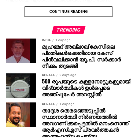
അനിൽകുമാർ.
തടസ്സമായി വന്നത്. സെല്‍വമണി സെല്‍വരാജ് രചിച്ചു
CONTINUE READING
സംവിധാനം ചെയ്ത ചിത്രം നിര്‍മ്മിച്ചിരിക്കുന്നത്
ദുല്‍ഖര്‍ സല്‍മാന്റെ ഉടമസ്ഥതയിലുള്ള വേഫേറര്‍
ഫിലിംസ്, റാണ ദഗ്ഗുബതിയുടെ ഉടമസ്ഥതയിലുള്ള
TRENDING
സ്പിരിറ്റ് മീഡിയ എന്നിവര്‍ ചേര്‍ന്നാണ്. ദുല്‍ഖര്‍
INDIA
1 day ago
സല്‍മാന്‍, ജോം വര്‍ഗീസ്, റാണ ദഗ്ഗുബതി, പ്രശാന്ത്
മുഹമ്മദ് അഖ്‌ലാഖ് കേസിലെ
പോട്ട്‌ലൂരി എന്നിവരാണ് ചിത്രത്തിന്റെ നിര്‍മ്മാതാക്കള്‍.
പ്രതികള്‍ക്കെതിരായ കേസ്
പിന്‍വലിക്കാന്‍ യു.പി. സര്‍ക്കാര്‍
കുടുംബാംഗങ്ങളോട് അനുവാദം ചോദിക്കാതെ ആണ്
നീക്കം തുടങ്ങി
അദ്ദേഹത്തിന്റെ ജീവിതകഥ സിനിമ ആക്കിയത് എന്നും,
KERALA
2 days ago
ചിത്രത്തിലെ കഥാപാത്രങ്ങളുടെ പേരുകള്‍
500 രൂപയുടെ കള്ളനോട്ടുകളുമായി
മാറ്റിയെങ്കിലും പ്രേക്ഷകര്‍ക്ക് ആളെ എളുപ്പത്തില്‍
വിദ്യാര്‍ത്ഥികള്‍ ഉള്‍പ്പെടെ
അഞ്ചുപേര്‍ അറസ്റ്റില്‍
മനസ്സിലാക്കാന്‍ സാധിക്കുമെന്നും യാഥാര്‍ത്ഥ്യവുമായി
ബന്ധമില്ലാത്ത തരത്തിലാണ് കഥാപാത്രങ്ങളെ
KERALA
1 day ago
അവതരിപ്പിച്ചിരിക്കുന്നത് എന്നതുമാണ് ആരോപണങ്ങള്‍.
തദ്ദേശ തെരഞ്ഞെടുപ്പില്‍
ഇതിനാണ് കോടതി ദുല്‍ഖര്‍ സല്‍മാന്‍
സ്ഥാനാര്‍ത്ഥി നിര്‍ണയത്തില്‍
അവഗണിക്കപ്പെട്ടതില്‍ മനംനൊന്ത്
ഉള്‍പ്പെടെയുള്ളവരോട് മറുപടി
ആര്‍എസ്എസ് പ്രവര്‍ത്തകന്‍
ആവശ്യപ്പെട്ടിരിക്കുന്നത്. എന്നാല്‍ ത്യാഗരാജ
ആത്മഹത്യ ചെയ്തു