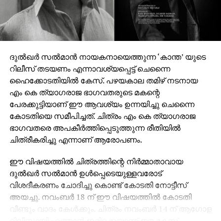
സംഗീതം – മുജീബ് മജീദ്, എഡിറ്റർ – പ്രവീൺ പ്രഭാകർ,
ലൈൻ പ്രൊഡ്യൂസർ- സുനിൽ സിംഗ്, പ്രൊഡക്ഷൻ
കൺട്രോളർ- അരോമ മോഹൻ, പ്രൊഡക്ഷൻ
ഡിസൈനർ- ഷാജി നടുവിൽ, ഫൈനൽ മിക്സ് – എം
ആർ രാജാകൃഷ്ണൻ, ചീഫ് അസോസിയേറ്റ് ഡയറക്ടർ-
ദുല്‍ഖര്‍ സല്‍മാന്‍ നായകനായെത്തുന്ന ‘കാന്ത’ യുടെ
ബോസ്, മേക്കപ്പ്- അമൽ ചന്ദ്രൻ, ജോർജ്
റിലീസ് തടയണം എന്നാവശ്യപ്പെട്ട് ചെന്നൈ
സെബാസ്റ്റ്യൻ, വസ്ത്രാലങ്കാരം- അഭിജിത്ത് സി,
ഹൈക്കോടതിയില്‍ കേസ്. പഴയകാല തമിഴ് നടനായ
വരികൾ – വിനായക് ശശികുമാർ, ഹരിത ഹരി ബാബു,
എം കെ ത്യാഗരാജ ഭാഗവതരുടെ മകന്റെ
കളറിസ്റ്റ് – ലിജു പ്രഭാകർ, സംഘട്ടനം – ആക്ഷൻ
പേരക്കുട്ടിയാണ് ഈ ആവശ്യം ഉന്നയിച്ചു ചെന്നൈ
സന്തോഷ്, സൗണ്ട് ഡിസൈൻ – കിഷൻ മോഹൻ,
കോടതിയെ സമീപിച്ചത്. ചിത്രം എം കെ ത്യാഗരാജ
വിഎഫ്എക്സ് സൂപ്പർവൈസർ – എസ് സന്തോഷ്
ഭാഗവതരെ അപകീര്‍ത്തിപ്പെടുത്തുന്ന രീതിയില്‍
രാജു, വിഎഫ്എക്സ് കോഓർഡിനേറ്റർ – ഡിക്സൻ പി
ചിത്രീകരിച്ചു എന്നാണ് ആരോപണം.
ജോ, വിഎഫ്എക്സ് – വിശ്വ എഫ് എക്സ്, സിങ്ക്
സൗണ്ട് – സപ്ത റെക്കോർഡ്സ്, സ്റ്റിൽസ്- നിദാദ്,
ഈ വിഷയത്തില്‍ ചിത്രത്തിന്റെ നിര്‍മ്മാതാവായ
ടൈറ്റിൽ ഡിസൈൻ – ആഷിഫ് സലീം, പബ്ലിസിറ്റി
ദുല്‍ഖര്‍ സല്‍മാന്‍ ഉള്‍പ്പെടെയുള്ളവരോട്
ഡിസൈൻസ്- ആൻ്റണി സ്റ്റീഫൻ, ആഷിഫ് സലീം,
വിശദീകരണം ചോദിച്ചു കൊണ്ട് കോടതി നോട്ടീസ്
ഡിജിറ്റൽ മാർക്കറ്റിംഗ്- വിഷ്ണു സുഗതൻ, ഓവർസീസ്
അയച്ചു. നവംബര്‍ 18 ന് ഈ വിഷയത്തില്‍ കോടതി
ഡിസ്ട്രിബൂഷൻ പാർട്ണർ- ട്രൂത് ഗ്ലോബൽ ഫിലിംസ്,
വീണ്ടും വാദം കേള്‍ക്കും. ചിത്രം നവംബര്‍ 14 ന് ആഗോള
പിആർഓ – വൈശാഖ് സി വടക്കേവീട്, ജിനു
റിലീസായി എത്താന്‍ ഇരിക്കെയാണ് ഈ കേസ്