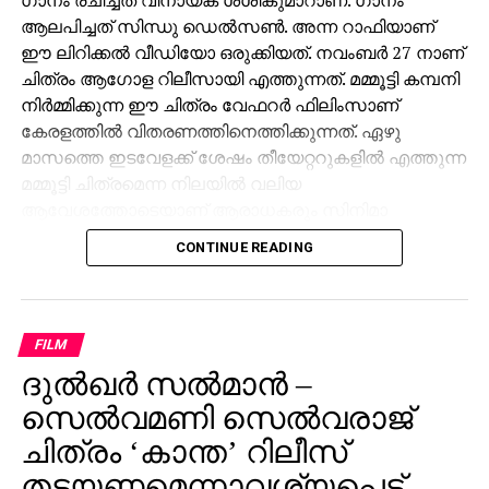
ആലപിച്ചത് സിന്ധു ഡെൽസൺ. അന്ന റാഫിയാണ്
ഈ ലിറിക്കൽ വീഡിയോ ഒരുക്കിയത്. നവംബർ 27 നാണ്
ചിത്രം ആഗോള റിലീസായി എത്തുന്നത്. മമ്മൂട്ടി കമ്പനി
നിർമ്മിക്കുന്ന ഈ ചിത്രം വേഫറർ ഫിലിംസാണ്
കേരളത്തിൽ വിതരണത്തിനെത്തിക്കുന്നത്. ഏഴു
മാസത്തെ ഇടവേളക്ക് ശേഷം തീയേറ്ററുകളിൽ എത്തുന്ന
മമ്മൂട്ടി ചിത്രമെന്ന നിലയിൽ വലിയ
ആവേശത്തോടെയാണ് ആരാധകരും സിനിമാ
പ്രേമികളും കളങ്കാവൽ കാത്തിരിക്കുന്നത്. ജിഷ്ണു
CONTINUE READING
ശ്രീകുമാറും ജിതിൻ കെ ജോസും ചേർന്ന് തിരക്കഥ
രചിച്ച കളങ്കാവൽ മമ്മൂട്ടി കമ്പനിയുടെ ബാനറിൽ
നിർമ്മിക്കുന്ന ഏഴാമത്തെ ചിത്രമാണ്.
FILM
ചിത്രത്തിന്റെ ട്രെയ്‌ലർ ഉടൻ പുറത്തു വരുമെന്നാണ്
ദുല്‍ഖര്‍ സല്‍മാന്‍ –
സൂചന. ഒരു ക്രൈം ഡ്രാമയായി ഒരുക്കിയ
സെല്‍വമണി സെല്‍വരാജ്
ചിത്രത്തിന്റെ ടീസറിന്, വമ്പൻ പ്രേക്ഷക
പ്രതികരണമാണ് സമൂഹ മാധ്യമങ്ങളിൽ നിന്ന് ലഭിച്ചത്.
ചിത്രം ‘കാന്ത’ റിലീസ്
ചിത്രത്തിന്റെ പോസ്റ്ററുകളും പ്രേക്ഷകർക്കിടയിൽ
തടയണമെന്നാവശ്യപ്പെട്ട്