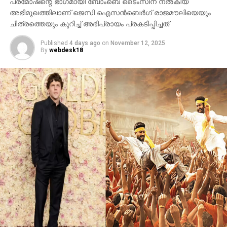
പ്രമോഷന്റെ ഭാഗമായി ബോംബെ ടൈംസിന് നല്‍കിയ
അഭിമുഖത്തിലാണ് ജെസി ഐസന്‍ബെര്‍ഗ് രാജമൗലിയെയും
ചിത്രത്തെയും കുറിച്ച് അഭിപ്രായം പ്രകടിപ്പിച്ചത്.
Published
4 days ago
on
November 12, 2025
By
webdesk18