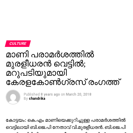
CULTURE
മാണി പരാമര്‍ശത്തില്‍
മുരളീധരന്‍ വെട്ടില്‍;
മറുപടിയുമായി
കേരളകോണ്‍ഗ്രസ് രംഗത്ത്
Published
8 years ago
on
March 20, 2018
By
chandrika
കോട്ടയം: കെ.എം മാണിയെക്കുറിച്ചുള്ള പരാമര്‍ശത്തില്‍
വെട്ടിലായി ബി.ജെ.പി നേതാവ് വി.മുരളീധരന്‍. ബി.ജെ.പി