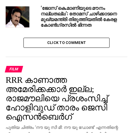
അഭിപ്രായത്തോട് യോജിപ്പില്ല. രാഷ്ട്രീയത്തില്‍
‘ജോസ് കെ.മാണിയുടെ മൗനം
തൊട്ടുകൂടായ്മക്ക് സ്ഥാനമില്ലെന്നും ശ്രീധരന്‍പിള്ള
നല്ലതല്ല’: തോമസ് ചാഴിക്കാടനെ
പറഞ്ഞു. തുടര്‍ന്നാണ് മുരളീധരനെതിരെ
മുഖ്യമന്ത്രി തിരുത്തിയതില്‍ കേരള
കേരളകോണ്‍ഗ്രസ്സും ര്ംഗത്തെത്തുന്നത്.
കോണ്‍ഗ്രസില്‍ ഭിന്നത
RELATED TOPICS:
BJP V MURALEEDARAN
CLICK TO COMMENT
KERALA CONGRESS
KM MANI
V MURALEEDHARAN
FILM
RRR കാണാത്ത
അമേരിക്കക്കാര്‍ ഇല്ല;
രാജമൗലിയെ പ്രശംസിച്ച്
ഹോളിവുഡ് താരം ജെസി
ഐസന്‍ബെര്‍ഗ്
പുതിയ ചിത്രം ‘നൗ യു സീ മീ: നൗ യു ഡോണ്ട്’ എന്നതിന്റെ