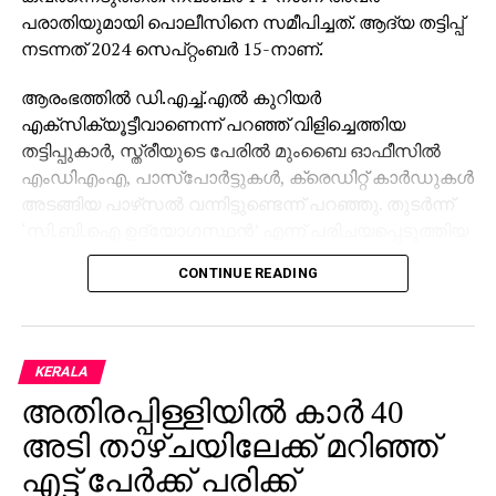
പരാതിയുമായി പൊലീസിനെ സമീപിച്ചത്. ആദ്യ തട്ടിപ്പ്
നടന്നത് 2024 സെപ്റ്റംബര്‍ 15-നാണ്.
ആരംഭത്തില്‍ ഡി.എച്ച്.എല്‍ കുറിയര്‍
എക്‌സിക്യൂട്ടീവാണെന്ന് പറഞ്ഞ് വിളിച്ചെത്തിയ
തട്ടിപ്പുകാര്‍, സ്ത്രീയുടെ പേരില്‍ മുംബൈ ഓഫീസില്‍
എംഡിഎംഎ, പാസ്പോര്‍ട്ടുകള്‍, ക്രെഡിറ്റ് കാര്‍ഡുകള്‍
അടങ്ങിയ പാഴ്‌സല്‍ വന്നിട്ടുണ്ടെന്ന് പറഞ്ഞു. തുടര്‍ന്ന്
‘സി.ബി.ഐ ഉദ്യോഗസ്ഥന്‍’ എന്ന് പരിചയപ്പെടുത്തിയ
മറ്റൊരാള്‍ ഭീഷണിപ്പെടുത്തി. അറസ്റ്റ് ചെയ്യുമെന്ന
CONTINUE READING
ഭീഷണിക്കിടെ നിരപരാധിത്വം തെളിയിക്കാന്‍ സ്ത്രീയെ
നിര്‍ബന്ധിക്കുകയും അവരുടെ എല്ലാ ചലനങ്ങളും
റിപ്പോര്‍ട്ട് ചെയ്യണമെന്ന് ആവശ്യപ്പെടുകയും
ചെയ്തു.
KERALA
അതിരപ്പിള്ളിയില്‍ കാര്‍ 40
മകന്റെ വിവാഹം അടുത്തുള്ളതിനാല്‍ ഭീതിയില്‍പ്പെട്ട
അവര്‍ തട്ടിപ്പുകാരുടെ നിര്‍ദ്ദേശം അനുസരിക്കേണ്ടി
അടി താഴ്ചയിലേക്ക് മറിഞ്ഞ്
വന്നു. ‘ജാമ്യം’ എന്ന പേരില്‍ ആദ്യം രണ്ട് കോടി
എട്ട് പേര്‍ക്ക് പരിക്ക്
രൂപയും തുടര്‍ന്ന് ബാങ്ക് അക്കൗണ്ടുകളില്‍ നിന്നുളള