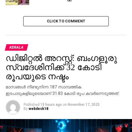
CLICK TO COMMENT
KERALA
ഡിജിറ്റല്‍ അറസ്റ്റ്: ബംഗളൂരു
സ്വദേശിനിക്ക് 32 കോടി
രൂപയുടെ നഷ്ടം
മാസങ്ങള്‍ നീണ്ടുനിന്ന 187 സാമ്പത്തിക
ഇടപാടുകളിലൂടെയാണ് 31.83 കോടി രൂപ കവര്‍ന്നെടുത്തത്.
Published
15 hours ago
on
November 17, 2025
By
webdesk18