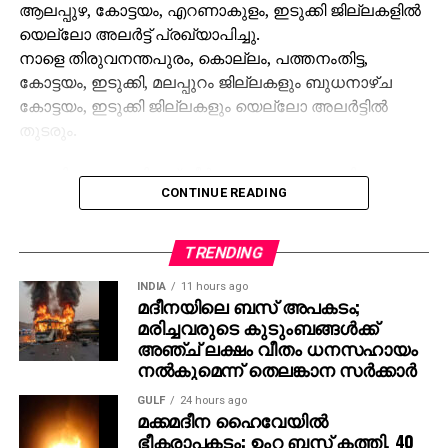
ആലപ്പുഴ, കോട്ടയം, എറണാകുളം, ഇടുക്കി ജില്ലകളില്‍
യെല്ലോ അലര്‍ട്ട് പ്രഖ്യാപിച്ചു.
നാളെ തിരുവനന്തപുരം, കൊല്ലം, പത്തനംതിട്ട,
കോട്ടയം, ഇടുക്കി, മലപ്പുറം ജില്ലകളും ബുധനാഴ്ച
കോട്ടയം, ഇടുക്കി ജില്ലകളും യെല്ലോ അലര്‍ട്ടില്‍
തുടരും.
ശബരിമല മകരവിളക്ക് തീര്‍ത്ഥാടനം പുരോഗമിക്കുന്ന
CONTINUE READING
സാഹചര്യത്തില്‍ സന്നിധാനം, പമ്പ, നിലക്കല്‍
പ്രദേശങ്ങളില്‍ ബുധനാഴ്ച വരെ ഇടിമിന്നലോട് കൂടിയ
മഴയ്ക്കുള്ള സാധ്യതയെ കുറിച്ച് കാലാവസ്ഥ വകുപ്പ്
TRENDING
പ്രത്യേക മുന്നറിയിപ്പ് നല്‍കിയിട്ടുണ്ട്.
INDIA
11 hours ago
മദീനയിലെ ബസ് അപകടം;
തീര്‍ത്ഥാടകര്‍ മുന്‍കരുതലുകള്‍ സ്വീകരിക്കണമെന്ന്
മരിച്ചവരുടെ കുടുംബങ്ങള്‍ക്ക്
അധികൃതര്‍ അറിയിച്ചു.
അഞ്ച് ലക്ഷം വീതം ധനസഹായം
നല്‍കുമെന്ന് തെലങ്കാന സര്‍ക്കാര്‍
GULF
24 hours ago
മക്കമദീന ഹൈവേയില്‍
ഭീകരാപകടം: ഉംറ ബസ് കത്തി, 40