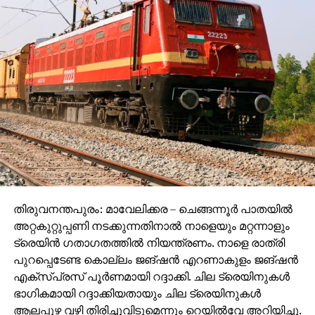
പത്മകുമാറിനെ ചോദ്യംചെയ്തത്. കേസിലെ മറ്റൊരു
പ്രതിയായ മുന്‍ ദേവസ്വം ബോര്‍ഡ് അധ്യക്ഷന്‍ എന്‍
വാസുവിനെ കസ്റ്റഡിയില്‍ വാങ്ങിയിട്ടുണ്ട്. ഇരുവരെയും
ഒരുമിച്ചിരുത്തിയായിരുന്നു ചോദ്യം ചെയ്യല്‍.
പത്മകുമാറിന്റെ അറിവോടെയാണഅ ശബരിമലയിലെ
സ്വര്‍ണക്കൊള്ളയെന്നാണ് പ്രത്യേക
അന്വേഷണസംഘത്തിന്റെ കണ്ടെത്തല്‍.
സ്‌പോണ്‍സര്‍ ഉണ്ണികൃഷ്ണന്‍ പോറ്റിക്ക് പത്മകുമാര്‍
എല്ലാ ഒത്താശയും നല്‍കിയെന്നും പത്മകുമാറിന്റെ
നിര്‍ദേശത്തിലാണ് മഹ്‌സറില്‍ ചെമ്പ് തകിടുകള്‍ എന്ന്
രേഖപ്പെടുത്തിയതെന്നും എസ്‌ഐടി കണ്ടെത്തി.
ഉണ്ണികൃഷ്ണന്‍ പോറ്റിയും പത്മകുമാറും തമ്മില്‍
തിരുവനന്തപുരം: മാവേലിക്കര – ചെങ്ങന്നൂര്‍ പാതയില്‍
സാമ്പത്തിക ഇടപാടുകള്‍ നടത്തിയിരുന്നുവെന്നും
അറ്റകുറ്റുപ്പണി നടക്കുന്നതിനാല്‍ നാളെയും മറ്റന്നാളും
പത്മകുമാറിന്റെ വീട്ടില്‍ വെച്ച് ഉണ്ണികൃഷ്ണന്‍
ട്രെയിന്‍ ഗതാഗതത്തില്‍ നിയന്ത്രണം. നാളെ രാത്രി
പോറ്റിയുമായി ചേര്‍ന്ന് ഗൂഢാലോചനകള്‍
പുറപ്പെടേണ്ട കൊല്ലം ജങ്ഷന്‍ എറണാകുളം ജങ്ഷന്‍
നടന്നുവെന്നുമാണ് എസ്‌ഐടി നിഗമനം.
എക്സ്പ്രസ് പൂര്‍ണമായി റദ്ദാക്കി. ചില ട്രെയിനുകള്‍
ഭാഗികമായി റദ്ദാക്കിയതായും ചില ട്രെയിനുകള്‍
ആലപ്പുഴ വഴി തിരിച്ചുവിടുമെന്നും റെയില്‍വേ അറിയിച്ചു.