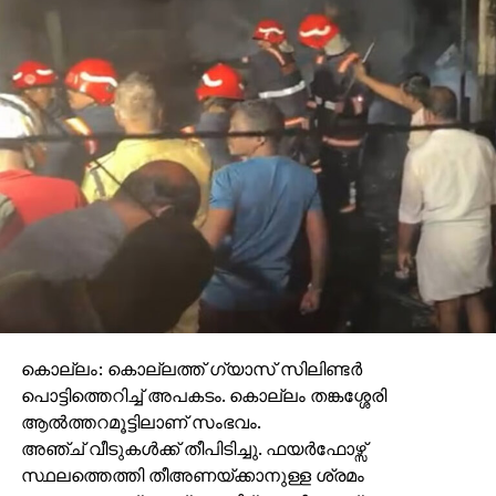
RELATED TOPICS:
NEWS
STATE KALOTSAVAM
UP NEXT
സഹകരണ ബാങ്കില്‍ നിക്ഷേപകന്‍
ജീവനൊടുക്കിയ സംഭവം: കട്ടപ്പനയില്‍ ഇന്ന്
ഹര്‍ത്താല്‍
DON'T MISS
ഷഫീഖ് വധശ്രമക്കേസ്: പിതാവും രണ്ടാനമ്മയും
കുറ്റക്കാര്‍
കൊല്ലം: കൊല്ലത്ത് ഗ്യാസ് സിലിണ്ടര്‍
പൊട്ടിത്തെറിച്ച് അപകടം. കൊല്ലം തങ്കശ്ശേരി
ആല്‍ത്തറമൂട്ടിലാണ് സംഭവം.
അഞ്ച് വീടുകള്‍ക്ക് തീപിടിച്ചു. ഫയര്‍ഫോഴ്സ്
സ്ഥലത്തെത്തി തീഅണയ്ക്കാനുള്ള ശ്രമം