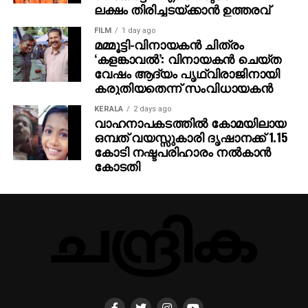
വഴിയായിരിക്കും സര്‍വീസ് നടത്തുക. ഈ
ലക്ഷം തിരിച്ചടയ്ക്കാന്‍ ഉത്തരവ്
സര്‍വീസുകള്‍ മാവേലിക്കര, ചെങ്ങന്നൂര്‍, തിരുവല്ല,
FILM
1 day ago
ചങ്ങനാശ്ശേരി, കോട്ടയം, പിറവം റോഡ്, തൃപ്പൂണിത്തുറ
മമ്മൂട്ടി-വിനായകന്‍ ചിത്രം
എന്നിവിടങ്ങളിലെ സ്റ്റോപ്പുകള്‍ ഒഴിവാക്കും. പകരം,
‘കളങ്കാവല്‍’: വിനായകന്‍ ചെയ്ത
കായംകുളം, ഹരിപ്പാട്, അമ്പലപ്പുഴ, ആലപ്പുഴ,
വേഷം ആദ്യം പൃഥ്വിരാജിനായി
ചേര്‍ത്തല, എറണാകുളം ജംഗ്ഷന്‍ തുടങ്ങിയ
കരുതിയതെന്ന് സംവിധായകന്‍
സ്റ്റേഷനുകളില്‍ അധിക സ്റ്റോപ്പുകള്‍ അനുവദിച്ചിട്ടുണ്ട്.
KERALA
2 days ago
വാഹനാപകടത്തില്‍ കോമയിലായ
വഴിതിരിച്ചുവിട്ട ട്രെയിനുകള്‍:
ഒമ്പത് വയസ്സുകാരി ദൃഷാനക്ക് 1.15
കോടി നഷ്ടപരിഹാരം നല്‍കാന്‍
ട്രെയിന്‍ നമ്പര്‍ 12624 തിരുവനന്തപുരം സെന്‍ട്രല്‍
കോടതി
എംജിആര്‍ ചെന്നൈ സെന്‍ട്രല്‍ സൂപ്പര്‍ഫാസ്റ്റ്
എക്സ്പ്രസ്സ്
ട്രെയിന്‍ നമ്പര്‍ 16312 തിരുവനന്തപുരം നോര്‍ത്ത് ശ്രീ
ഗംഗാനഗര്‍ വീക്ക്‌ലി എക്സ്പ്രസ്സ്
ട്രെയിന്‍ നമ്പര്‍ 01464 തിരുവനന്തപുരം നോര്‍ത്ത്
ലോകമാന്യ തിലക് ടെര്‍മിനസ് വീക്ക്‌ലി സ്പെഷ്യല്‍