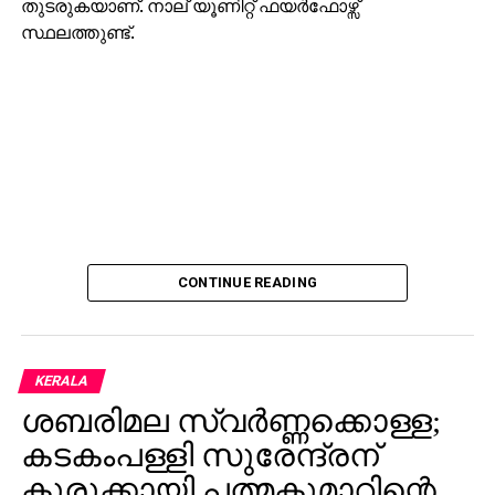
തുടരുകയാണ്. നാല് യൂണിറ്റ് ഫയര്‍ഫോഴ്സ്
സ്ഥലത്തുണ്ട്.
CONTINUE READING
KERALA
ശബരിമല സ്വര്‍ണ്ണക്കൊള്ള;
കടകംപള്ളി സുരേന്ദ്രന്
കുരുക്കായി പത്മകുമാറിന്റെ