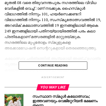
മുതല്‍ 08 വരെ തിരുവനന്തപുരം നഗരത്തിലെ വിവിധ
വേദികളില്‍ വെച്ച്ാണ് നടക്കുക. ഹൈസ്‌കൂള്‍
വിഭാഗത്തില്‍ നിന്നും 101, ഹയര്‍സെക്കണ്ടറി
വിഭാഗത്തില്‍ നിന്നും 110, സംസ്‌കൃതോത്സവത്തില്‍ 19,
അറബിക് കലോത്സവത്തില്‍ 19 ഇനങ്ങളിലായി ആകെ
249 ഇനങ്ങളിലായി പതിനയ്യായിരത്തില്‍ പരം കലാ
പ്രതിഭകളാണ് മത്സരങ്ങളില്‍ മാറ്റുരയ്ക്കുക.
നഗരത്തിലെ മുപ്പതോളം സ്‌കൂളുകളെ
അക്കോമഡേഷന്‍ സെന്ററുകളായി തെരഞ്ഞെടുത്തു.
കലോത്സവ ചരിത്രത്തില്‍ ആദ്യമായി അഞ്ച് ഗോത്ര
നൃത്തരൂപങ്ങള്‍കൂടി ഈ വര്‍ഷത്തെ
CONTINUE READING
കലോത്സവത്തിന്റെ മത്സര ഇനങ്ങളാവുകയാണ്.
മംഗലംകളി, പണിയനൃത്തം, പളിയ നൃത്തം, മലപുലയ
ADVERTISEMENT
ആട്ടം, ഇരുള നൃത്തം എന്നിവയാണ് പുതുതായി
ഉള്‍പ്പെടുത്തിയ തദ്ദേശീയ നൃത്തരൂപങ്ങള്‍.
YOU MAY LIKE
സ്വര്‍ണ്ണകപ്പിന്റെ ഘോഷയാത്ര 2024 ഡിസംബര്‍ 31ന്
സംസ്ഥാന സ്‌കൂൾ കലോത്സവം;
കാസര്‍ഗോഡ് ജില്ലയിലെ കാഞ്ഞങ്ങാട് നിന്ന്
ഇത്തവണയും വെജിറ്റേറിയൻ ഭക്ഷണം
ആരംഭിച്ച് എല്ലാ ജില്ലകളിലൂടെയും പ്രയാണം
തന്നെ