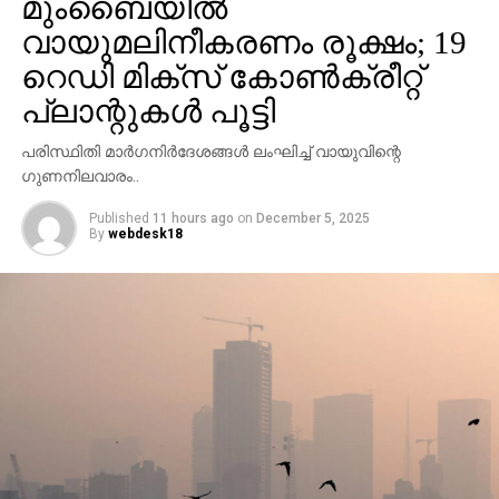
മുംബൈയില്‍
പൂര്‍ണമായിക്കൊണ്ടിരിക്കുന്ന സമയത്താണ് അപകടം.
സംഭവത്തെ തുടര്‍ന്ന് ഗതാഗതത്തിന്
വായുമലിനീകരണം രൂക്ഷം; 19
നിയന്ത്രണമേര്‍പ്പെടുത്തിയിട്ടുണ്ട്. വാഹനങ്ങള്‍ തീരദേശ
റെഡി മിക്‌സ് കോണ്‍ക്രീറ്റ്
പാതവഴി തിരിച്ചുവിടുന്നുണ്ട്. സംഭത്തില്‍ അന്വേഷണം
പ്ലാന്റുകള്‍ പൂട്ടി
വേണമെന്ന് സംസ്ഥാന പൊതുമരാമത്ത് മന്ത്രി മുഹമ്മദ്
റിയാസ് ആവശ്യപ്പെട്ടു.
പരിസ്ഥിതി മാര്‍ഗനിര്‍ദേശങ്ങള്‍ ലംഘിച്ച് വായുവിന്റെ
ഗുണനിലവാരം..
Published
11 hours ago
on
December 5, 2025
By
webdesk18