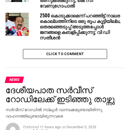
വേണുഗോപാൽ
2500 കൊടുക്കാമെന്ന് പറഞ്ഞിട്ട് നാലര
കൊല്ലത്തിനിടെ ഒരു രൂപ കൂട്ടിയില്ല,
തെരഞ്ഞെടുപ്പ് അടുത്തപ്പോള്‍
ജനങ്ങളെ കബളിപ്പിക്കുന്നു; വി ഡി
സതീശന്‍
CLICK TO COMMENT
NEWS
ദേശീയപാത സര്‍വീസ്
റോഡിലേക്ക് ഇടിഞ്ഞു താഴ്ന്നു
സര്‍വീസ് റോഡില്‍ സ്‌കൂള്‍ വാനടക്കമുണ്ടായിരിന്നു.
വാഹനത്തിലുണ്ടായിരുന്നവരെ
Published
11 hours ago
on
December 5, 2025