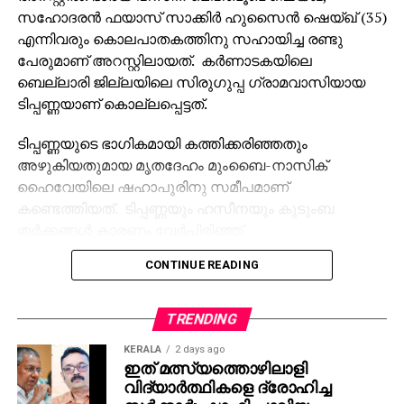
സഹോദരന്‍ ഫയാസ് സാക്കിര്‍ ഹുസൈന്‍ ഷെയ്ഖ് (35)
എന്നിവരും കൊലപാതകത്തിനു സഹായിച്ച രണ്ടു
പേരുമാണ് അറസ്റ്റിലായത്. കര്‍ണാടകയിലെ
ബെല്ലാരി ജില്ലയിലെ സിരുഗുപ്പ ഗ്രാമവാസിയായ
ടിപ്പണ്ണയാണ് കൊല്ലപ്പെട്ടത്.
ടിപ്പണ്ണയുടെ ഭാഗികമായി കത്തിക്കരിഞ്ഞതും
അഴുകിയതുമായ മൃതദേഹം മുംബൈ-നാസിക്
ഹൈവേയിലെ ഷഹാപൂരിനു സമീപമാണ്
കണ്ടെത്തിയത്. ടിപ്പണ്ണയും ഹസീനയും കുടുംബ
തര്‍ക്കങ്ങള്‍ കാരണം വേര്‍പിരിഞ്ഞ്
താമസിക്കുകയായിരുന്നു. ഇതിനുപിന്നാലെ ഹസീന
CONTINUE READING
ടിപ്പണ്ണയോട് വിവാഹമോചനം ആവശ്യപ്പെട്ടു. എന്നാല്‍
വിവാഹ മോചനത്തിനു ടിപ്പണ്ണ വിസമ്മതിച്ചതാണ്
കൊലപാതകത്തിനു കാരണമെന്ന് ഷഹാപൂര്‍ പൊലീസ്
TRENDING
സ്റ്റേഷനിലെ ഇന്‍സ്‌പെക്ടര്‍ മുകേഷ് ധാഗെ പറഞ്ഞു.
KERALA
2 days ago
ഇത് മത്സ്യത്തൊഴിലാളി
ഹസീനയുടെ നിര്‍ദ്ദേശപ്രകാരം, ഓട്ടോറിക്ഷാ
വിദ്യാര്‍ത്ഥികളെ ദ്രോഹിച്ച
ഡ്രൈവറായ സഹോദരനും കൂട്ടാളികളും നവംബര്‍ 17