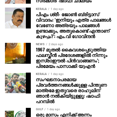
സര്‍ക്കാര്‍: ഷാഫി ചാലിയം
ന് ടിപ്പണ്ണയെ ഷഹാപൂരിനടുത്തുള്ള ഒരു
KERALA
1 day ago
വനപ്രദേശത്തേക്ക് കൊണ്ടുപോയി. അവിടെവച്ച്
പിഎം ശ്രീ- ജോണ്‍ ബ്രിട്ടാസ്
കൊലപ്പെടുത്തി മൃതദേഹം കത്തിക്കാന്‍ ശ്രമിച്ച ശേഷം
വിവാദം: ‘ഇനിയും എത്ര പാലങ്ങള്‍
ഹൈവേയ്ക്ക് സമീപം ഉപേക്ഷിക്കുകയായിരുന്നു.
വേണോ അത്രയും പാലങ്ങള്‍
ചോദ്യം ചെയ്യലില്‍, സഹോദരി ഹസീനയുടെ
ഉണ്ടാക്കും, അതുകൊണ്ട് എന്താണ്
കുഴപ്പം?’: എം.വി ഗോവിന്ദന്‍
നിര്‍ദ്ദേശപ്രകാരമാണ് കൊലപാതകം നടത്തിയതെന്ന്
ഫയാസ് സമ്മതിച്ചു.
NEWS
2 days ago
1967 മുതല്‍ കൈവശപ്പെടുത്തിയ
ഫലസ്തീന്‍ പ്രദേശങ്ങളില്‍ നിന്നും
ഇസ്രാഈല്‍ പിന്‍വാങ്ങണം’;
പ്രമേയം പാസാക്കി യുഎന്‍
KERALA
1 day ago
സംഘടനാപരമായ
പ്രവര്‍ത്തനങ്ങള്‍ക്കുള്ള പിന്തുണ
മാത്രമേ ഇതുവരെ രാഹുലിന്
ഞാന്‍ നല്‍കിയിട്ടുള്ളൂ: ഷാഫി
പറമ്പില്‍
GULF
1 day ago
ഒരു മാസം എനിക്ക് അന്നം