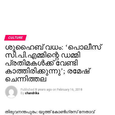
CULTURE
ശുഹൈബ് വധം: ‘പൊലീസ്
സി.പി.എമ്മിന്റെ ഡമ്മി
പ്രതിമകള്‍ക്ക് വേണ്ടി
കാത്തിരിക്കുന്നു’; രമേഷ്
ചെന്നിത്തല
Published
8 years ago
on
February 16, 2018
By
chandrika
തിരുവനന്തപുരം: യൂത്ത് കോണ്‍ഗ്രസ് നേതാവ്