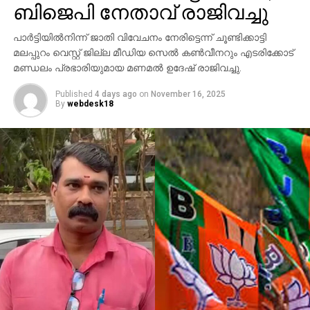
ആവശ്യങ്ങള്‍ക്കായി എറണാകുളത്ത് എത്തിയവരാണ്
ബിജെപി നേതാവ് രാജിവച്ചു
പ്രതികളെന്ന് പൊലീസ് കണ്ടെത്തിയിട്ടുണ്ട്.
പാര്‍ട്ടിയില്‍നിന്ന് ജാതി വിവേചനം നേരിട്ടെന്ന് ചൂണ്ടിക്കാട്ടി
സംഭവത്തില്‍ അലീനയുടെ കൈക്ക് പരുക്കേല്‍ക്കുകയും
മലപ്പുറം വെസ്റ്റ് ജില്ല മീഡിയ സെല്‍ കണ്‍വീനറും എടരിക്കോട്
ചെയ്തു.
മണ്ഡലം പ്രഭാരിയുമായ മണമല്‍ ഉദേഷ് രാജിവച്ചു.
Published
4 days ago
on
November 16, 2025
By
webdesk18