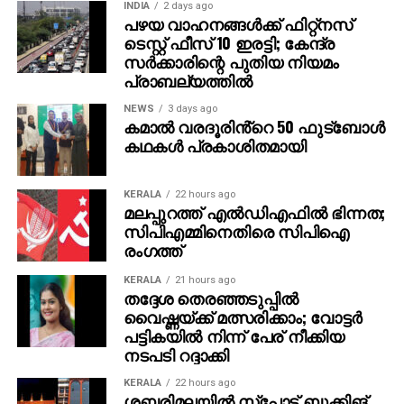
ഭീഷണിയാണെന്ന് ഗൂഗിള്‍ മുന്നറിയിപ്പ് നല്‍കി.
INDIA
2 days ago
പഴയ വാഹനങ്ങള്‍ക്ക് ഫിറ്റ്‌നസ്
നിയമാനുസൃത തൊഴിലുടമകള്‍ ഒരിക്കലും സാമ്പത്തിക
ടെസ്റ്റ് ഫീസ് 10 ഇരട്ടി; കേന്ദ്ര
വിവരങ്ങളോ പേയ്‌മെന്റെ് ആവശ്യങ്ങളോ
സര്‍ക്കാരിന്റെ പുതിയ നിയമം
ഉന്നയിക്കില്ലെന്നും ഉപയോക്താക്കള്‍ ഓണ്‍ലൈനില്‍
പ്രാബല്യത്തില്‍
കൂടുതല്‍ ജാഗ്രത പാലിക്കണമെന്നും ഗൂഗിള്‍
വ്യക്തമാക്കി.
NEWS
3 days ago
കമാൽ വരദൂരിൻ്റെ 50 ഫുട്ബോൾ
കഥകൾ പ്രകാശിതമായി
KERALA
22 hours ago
മലപ്പുറത്ത് എല്‍ഡിഎഫില്‍ ഭിന്നത;
സിപിഎമ്മിനെതിരെ സിപിഐ
രംഗത്ത്
KERALA
21 hours ago
തദ്ദേശ തെരഞ്ഞടുപ്പില്‍
വൈഷ്ണയ്ക്ക് മത്സരിക്കാം; വോട്ടര്‍
പട്ടികയില്‍ നിന്ന് പേര് നീക്കിയ
നടപടി റദ്ദാക്കി
KERALA
22 hours ago
ശബരിമലയില്‍ സ്‌പോട്ട് ബുക്കിങ്