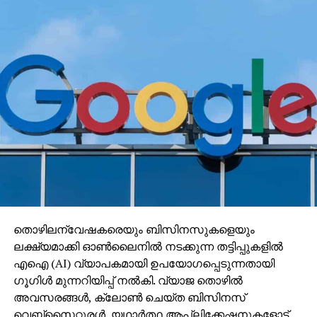
തൊഴിലന്വേഷകരെയും ബിസിനസുകളെയും
ലക്ഷ്യമാക്കി ഓണ്‍ലൈനില്‍ നടക്കുന്ന തട്ടിപ്പുകളില്‍
എഐ (AI) വ്യാപകമായി ഉപയോഗപ്പെടുന്നതായി
ഗൂഗിള്‍ മുന്നറിയിപ്പ് നല്‍കി. വ്യാജ തൊഴില്‍
അവസരങ്ങള്‍, ക്ലോണ്‍ ചെയ്ത ബിസിനസ്
വെബ്‌സൈറ്റുരള്‍, യഥാര്‍ത്ഥ ആപ്ലിക്കേഷനുകളോട്