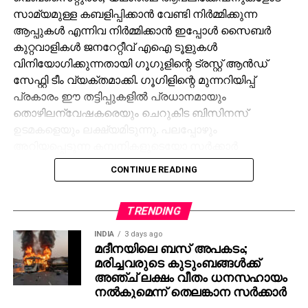
സാമ്യമുള്ള കബളിപ്പിക്കാന്‍ വേണ്ടി നിര്‍മ്മിക്കുന്ന
ആപ്പുകള്‍ എന്നിവ നിര്‍മ്മിക്കാന്‍ ഇപ്പോള്‍ സൈബര്‍
കുറ്റവാളികള്‍ ജനറേറ്റീവ് എഐ ടൂളുകള്‍
വിനിയോഗിക്കുന്നതായി ഗൂഗുളിന്റെ ട്രസ്റ്റ് ആന്‍ഡ്
സേഫ്റ്റി ടീം വ്യക്തമാക്കി. ഗൂഗിളിന്റെ മുന്നറിയിപ്പ്
പ്രകാരം ഈ തട്ടിപ്പുകളില്‍ പ്രധാനമായും
തൊഴിലന്വേഷകരെയും ചെറുകിട ബിസിനസ്
ഉടമകളെയും ലക്ഷ്യമിടുന്നു. പലപ്പോഴും
അറിയപ്പെടുന്ന കമ്പനികളുടെയോ സര്‍ക്കാര്‍
ഏജന്‍സികളുടെയോ പേരില്‍ വ്യാജ ജോലി
CONTINUE READING
ലിസ്റ്റിംഗുകള്‍ സൃഷ്ടിക്കപ്പെടുന്നു. ഇരകളോട്
വ്യക്തിഗത വിവരങ്ങള്‍ പങ്കിടാനും, ജോലി
പ്രോസസ്സിംഗ് ഫീസ് എന്ന പേരില്‍ പണം അടയ്ക്കാനും
TRENDING
ആവശ്യപ്പെടുന്നതാണ് സാധാരണ രീതി. ചിലര്‍
INDIA
3 days ago
മാല്‍വെയര്‍ ഇന്‍സ്റ്റാള്‍ ചെയ്യാനോ ഡാറ്റ
മദീനയിലെ ബസ് അപകടം;
മരിച്ചവരുടെ കുടുംബങ്ങള്‍ക്ക്
മോഷ്ടിക്കാനോ ലക്ഷ്യമിട്ടുള്ള വ്യാജ അഭിമുഖ
അഞ്ച് ലക്ഷം വീതം ധനസഹായം
സോഫ്റ്റ്‌വെയറുകളും അയക്കുന്നു. ഇത്തരം തട്ടിപ്പുകള്‍
നല്‍കുമെന്ന് തെലങ്കാന സര്‍ക്കാര്‍
വ്യക്തികള്‍ക്കും സ്ഥാപനങ്ങള്‍ക്കും ഗുരുതരമായ