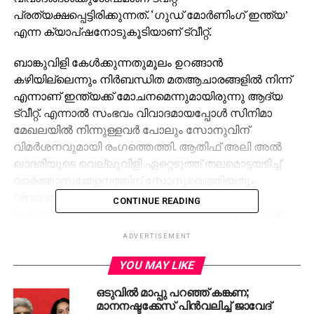
പ്രത്യക്ഷപ്പെട്ടിരിക്കുന്നത്. ‘ഗുഡ് മോര്‍ണിംഗ് ഇന്ത്യ’
എന്ന ക്യാപ്ഷനോടുകൂടിയാണ് ട്വീറ്റ്.
ബാങ്കുവിളി കേള്‍ക്കുന്നതുമൂലം ഉറങ്ങാന്‍
കഴിയില്ലെന്നും നിര്‍ബന്ധിത മതആചാരങ്ങളില്‍ നിന്ന്
എന്നാണ് ഇന്ത്യക്ക് മോചനമെന്നുമായിരുന്നു ആദ്യ
ട്വീറ്റ്. എന്നാല്‍ സംഭവം വിവാദമായപ്പോള്‍ സിനിമാ
മേഖലയില്‍ നിന്നുള്ളവര്‍ പോലും സോനുവിന്
വിമര്‍ശനവുമായി രംഗത്തെത്തി. ആതിഫ് അലി അല്‍
ഖാദരിയുടെ വെല്ലുവിളി ഏറ്റെടുത്ത് തലമൊട്ടയടിച്ച്
വാര്‍ത്താസമ്മേളനത്തിന് സോനുവെത്തിയതും
വിവാദമായി. തുടര്‍ന്ന് നടന്ന നാടകീയ
CONTINUE READING
രംഗങ്ങള്‍ക്കൊടുവില്‍ സോനുനിഗത്തിന്റെ വീട്ടിലേക്ക്
ബാങ്കുവിളി കേള്‍ക്കുന്നില്ലെന്ന് ബി.ബി.സി റിപ്പോര്‍ട്ടര്‍
ADVERTISEMENT
അന്വേഷിച്ച് കണ്ടെത്തിയിരുന്നു. ഇതിനുശേഷമാണ്
ബാങ്കുവിളിയുടെ വീഡിയോ ട്വീറ്റ് ചെയ്തിരിക്കുന്നത്.
YOU MAY LIKE
എന്നാല്‍ ഇത് ബാങ്കുവിളി വീട്ടിലേക്ക് കേള്‍ക്കുന്നുണ്ടെന്ന്
ഒടുവില്‍ മാപ്പു പറഞ്ഞ് കങ്കണ;
തെളിയിക്കുന്നതിന്റെ
മാനനഷ്ടക്കേസ് പിന്‍വലിച്ച് ജാവേദ്