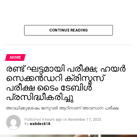
CONTINUE READING
MORE
രണ്ട് ഘട്ടമായി പരീക്ഷ; ഹയര്‍
സെക്കന്‍ഡറി ക്രിസ്മസ്
പരീക്ഷ ടൈം ടേബിള്‍
പ്രസിദ്ധീകരിച്ചു
അവധിക്കുശേഷം ജനുവരി ആറിനാണ് അവസാന പരീക്ഷ.
Published
4 hours ago
on
November 17, 2025
By
webdesk18