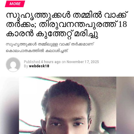
രാജു, അഹമ്മദ് ദേവര്‍കോവില്‍, മാത്യു ടി തോമസ്
MORE
തുടങ്ങിയ നേതാക്കളാണ് പ്രകാശന ചടങ്ങില്‍
സുഹൃത്തുക്കള്‍ തമ്മില്‍ വാക്ക്
പങ്കെടുത്തത്.
തര്‍ക്കം; തിരുവനന്തപുരത്ത് 18
കാരന്‍ കുത്തേറ്റ് മരിച്ചു
സുഹൃത്തുക്കള്‍ തമ്മിലുള്ള വാക്ക് തര്‍ക്കമാണ്
കൊലപാതകത്തില്‍ കലാശിച്ചത്.
Published
4 hours ago
on
November 17, 2025
By
webdesk18