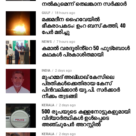
നല്‍കുമെന്ന് തെലങ്കാന സര്‍ക്കാര്‍
GULF
18 hours ago
മക്കമദീന ഹൈവേയില്‍
ഭീകരാപകടം: ഉംറ ബസ് കത്തി, 40
പേര്‍ മരിച്ചു
NEWS
7 hours ago
കമാൽ വരദൂരിൻ്റെ 50 ഫുട്ബോൾ
കഥകൾ പ്രകാശിതമായി
INDIA
2 days ago
മുഹമ്മദ് അഖ്‌ലാഖ് കേസിലെ
പ്രതികള്‍ക്കെതിരായ കേസ്
പിന്‍വലിക്കാന്‍ യു.പി. സര്‍ക്കാര്‍
നീക്കം തുടങ്ങി
KERALA
2 days ago
500 രൂപയുടെ കള്ളനോട്ടുകളുമായി
വിദ്യാര്‍ത്ഥികള്‍ ഉള്‍പ്പെടെ
അഞ്ചുപേര്‍ അറസ്റ്റില്‍
KERALA
2 days ago