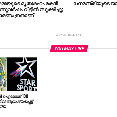
മ്മയുടെ മൃതദേഹം മകന്‍
ധനമന്ത്രിയുടെ ജ
ന്നുവര്‍ഷം വീട്ടില്‍ സൂക്ഷിച്ചു;
ാരണം ഇതാണ്
ADVERTISEMENT
YOU MAY LIKE
ി.ഐയോട് 130
വ് ആവശ്യപ്പെട്ട്
്ത്യ