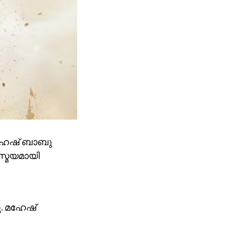
മഹേഷ് ബാബു
സ്മയമായി
ു. മഹേഷ്