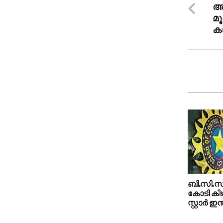
അ
മൂ
ക
ബി.സി.സ
കോടി കിഴി
സ്റ്റാര്‍ ഇന