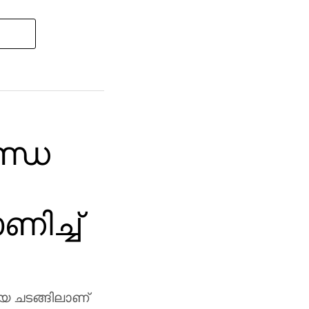
ണ്ഡ
ിച്ച്
യ ചടങ്ങിലാണ്