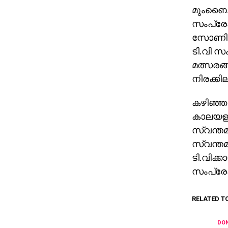
മുംബൈ: ഇ
സംപ്രേഷ
സോണി, ജ
ടി.വി 
മത്സരങ്
നിരക്കി
കഴിഞ്ഞ 
കാലയളവി
സ്വന്തമ
സ്വന്തമാ
ടി.വിക്
സംപ്രേഷ
RELATED T
DON