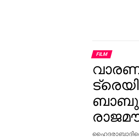
FILM
വാരണാ
ട്രെയി
ബാബുവ
രാജമൗ
ഹൈദരാബാദിലെ റ