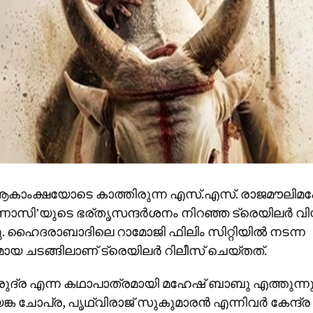
‍ ആകാംക്ഷയോടെ കാത്തിരുന്ന എസ്.എസ്. രാജമൗലി
ണാസി’യുടെ ഭര്തൃസന്ദര്‍ശനം നിറഞ്ഞ ട്രെയിലര്‍ വി
ു. ഹൈദരാബാദിലെ റാമോജി ഫിലിം സിറ്റിയില്‍ നടന്ന
 ചടങ്ങിലാണ് ട്രെയിലര്‍ റിലീസ് ചെയ്തത്.
‍ രുദ്ര എന്ന കഥാപാത്രമായി മഹേഷ് ബാബു എത്തുന്ന
്ക ചോപ്ര, പൃഥ്വിരാജ് സുകുമാരന്‍ എന്നിവര്‍ കേന്ദ്ര