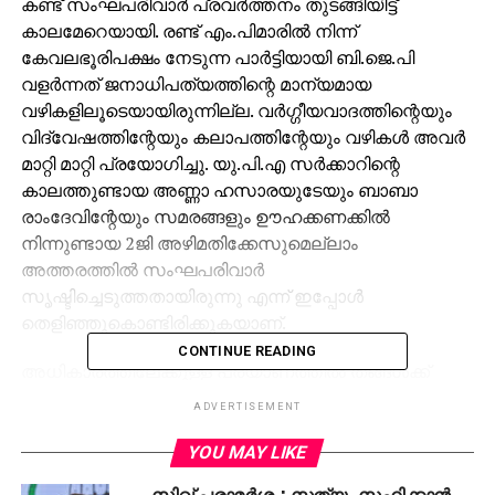
കണ്ട് സംഘപരിവാര്‍ പ്രവര്‍ത്തനം തുടങ്ങിയിട്ട്
കാലമേറെയായി. രണ്ട് എം.പിമാരില്‍ നിന്ന്
കേവലഭൂരിപക്ഷം നേടുന്ന പാര്‍ട്ടിയായി ബി.ജെ.പി
വളര്‍ന്നത് ജനാധിപത്യത്തിന്റെ മാന്യമായ
വഴികളിലൂടെയായിരുന്നില്ല. വര്‍ഗ്ഗീയവാദത്തിന്റെയും
വിദ്വേഷത്തിന്റേയും കലാപത്തിന്റേയും വഴികള്‍ അവര്‍
മാറ്റി മാറ്റി പ്രയോഗിച്ചു. യു.പി.എ സര്‍ക്കാറിന്റെ
കാലത്തുണ്ടായ അണ്ണാ ഹസാരയുടേയും ബാബാ
രാംദേവിന്റേയും സമരങ്ങളും ഊഹക്കണക്കില്‍
നിന്നുണ്ടായ 2ജി അഴിമതിക്കേസുമെല്ലാം
അത്തരത്തില്‍ സംഘപരിവാര്‍
സൃഷ്ടിച്ചെടുത്തതായിരുന്നു എന്ന് ഇപ്പോള്‍
തെളിഞ്ഞുകൊണ്ടിരിക്കുകയാണ്.
CONTINUE READING
അധികാരത്തിലേക്കുള്ള പ്രയാണത്തില്‍ തങ്ങള്‍ക്ക്
മുന്നിലുള്ള പ്രധാന തടസം നെഹ്‌റു കുടുംബമാണെന്ന
ADVERTISEMENT
തിരിച്ചറിവും സംഘപരിവാറിനുണ്ടായിരുന്നു.
അതുകൊണ്ട് തന്നെ കോണ്‍ഗ്രസിന്റെ ഭാവി
YOU MAY LIKE
നേതാവായ രാഹുല്‍ ഗാന്ധിയെ ലക്ഷ്യമിട്ട്
സിഖ് പരാമർശം: സത്യം സഹിക്കാൻ