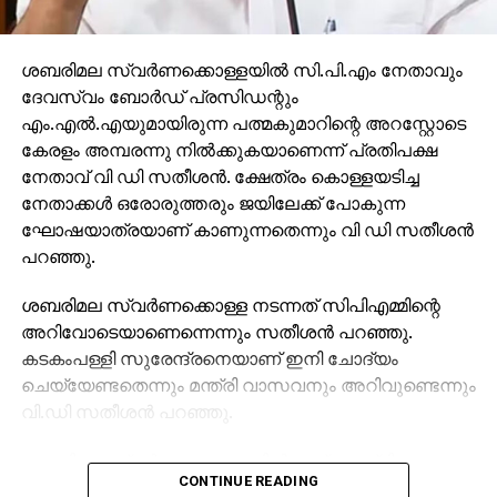
വ്യവസായികളെ തകര്‍ക്കുകയും അഴിമതിക്കാരെ
വളര്‍ത്തുകയുമാണ് സര്‍ക്കാര്‍ ചെയ്യുന്നത്.
പാക്കിസ്ഥാനിലേക്ക് ഒരിക്കലും പോകാത്ത എല്ലാ
ശബരിമല സ്വര്‍ണക്കൊള്ളയില്‍ സി.പി.എം നേതാവും
പ്രതിസന്ധികളിലും രാജ്യത്തിന്റെ കൂടെ നിന്ന
ദേവസ്വം ബോര്‍ഡ് പ്രസിഡന്റും
മുസ്ലിംഗളോട് അവര്‍ പാക്കിസ്ഥാനില്‍ പോകാന്‍
എം.എല്‍.എയുമായിരുന്ന പത്മകുമാറിന്റെ അറസ്റ്റോടെ
പറയുകയാണ്. മോദി എന്ന പേര്
കേരളം അമ്പരന്നു നില്‍ക്കുകയാണെന്ന് പ്രതിപക്ഷ
പ്രതീകവല്‍ക്കരിക്കുന്നത് മുതലാത്തവും രാജ്യത്തിന്റെ
നേതാവ് വി ഡി സതീശന്‍. ക്ഷേത്രം കൊള്ളയടിച്ച
പ്രധാനമന്ത്രിയും തമ്മിലുള്ള അവിശുദ്ധ
നേതാക്കള്‍ ഒരോരുത്തരും ജയിലേക്ക് പോകുന്ന
ബന്ധത്തെയാണെന്നും രാഹുല്‍ ചൂണ്ടിക്കാട്ടി.
ഘോഷയാത്രയാണ് കാണുന്നതെന്നും വി ഡി സതീശന്‍
പറഞ്ഞു.
രാജ്യത്തിന്റെ മൗലികമായ പ്രശ്‌നങ്ങളില്‍ നിന്ന്
ശ്രദ്ധതിരിക്കാനാണ് പ്രധാനമന്ത്രി ശ്രമിക്കുന്നത്.
ശബരിമല സ്വര്‍ണക്കൊള്ള നടന്നത് സിപിഎമ്മിന്റെ
നുണകള്‍ക്ക് മുകളിലാണ് ഈ സര്‍ക്കാര്‍
അറിവോടെയാണെന്നെന്നും സതീശന്‍ പറഞ്ഞു.
നിലനില്‍ക്കുന്നത്. കര്‍ഷകര്‍ ആത്മഹത്യ
കടകംപള്ളി സുരേന്ദ്രനെയാണ് ഇനി ചോദ്യം
ചെയ്യുമ്പോള്‍ പ്രധാനമന്ത്രി യോഗ
ചെയ്യേണ്ടതെന്നും മന്ത്രി വാസവനും അറിവുണ്ടെന്നും
ചെയ്യുകയായിരുന്നു. രാജ്യത്തിന് മടുത്തിരിക്കുന്നു,
വി.ഡി സതീശന്‍ പറഞ്ഞു.
കോണ്‍ഗ്രസിന്റെ മുതിര്‍ന്ന നേതാക്കള്‍ യുവാക്കള്‍ക്ക്
വഴികാട്ടണം. കുരുക്ഷേത്രയുദ്ധത്തില്‍ കൗരവര്‍
ശബരിമല സ്വര്‍ണക്കൊള്ളയില്‍ മുഖ്യമന്ത്രി
അധികാരത്തിന് വേണ്ടി യുദ്ധം ചെയ്തപ്പോള്‍
CONTINUE READING
പിണറായി വിജയന്‍ എന്തുകൊണ്ട് മൗനം പാലിക്കുന്നു.