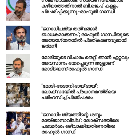
സംഘപരിവാര്‍ വളരെ മുമ്പ് തന്നെ പ്രവര്‍ത്തനങ്ങള്‍
കഴിയാത്തതിനാൽ ബി.ജെ.പി കള്ളം
ആരംഭിച്ചിരുന്നു. രാഹുല്‍ ഒന്നിനും
പ്രചരിപ്പിക്കുന്നു -രാഹുൽ ഗാന്ധി
കൊള്ളാത്തവനാണെന്നും അമുല്‍ ബേബിയാണെന്നും
അവര്‍ തന്ത്രപൂര്‍വ്വം പ്രചരിപ്പിച്ചു. സംഘപരിവാര്‍
‘ജനാധിപത്യ തത്വങ്ങള്‍
പ്രചാരണത്തിന്റെ ഭവിഷ്യത്ത് അറിഞ്ഞോ
ബാധകമാക്കണം’; രാഹുല്‍ ഗാന്ധിയുടെ
അറിയാതെയോ രാജ്യത്തെ ഇടതുപക്ഷവും
അയോഗ്യതയില്‍ പ്രതികരണവുമായി
ജര്‍മനി
മതേതരവാദികളും പലപ്പോഴും അതേറ്റുപാടി. അങ്ങനെ
രാഹുല്‍ ഒന്നിനും പറ്റാത്തവനെന്ന ഒരു പൊതുബോധം
മോദിയുടെ വിചാരം തെറ്റ്: ഞാന്‍ ഏറ്റവും
സംഘപരിവാര്‍ മനപ്പൂര്‍വ്വം സൃഷ്ടിച്ചെടുത്തു.
അവസാനം ഭയപ്പെടുന്ന ആളാണ്
എല്ലാത്തിനും പരിഹാരമായി മോദി വരട്ടെയെന്ന
മോദിയെന്ന് രാഹുല്‍ ഗാന്ധി
പ്രചാരണത്തില്‍ വീണവര്‍ മോദിയെ
അധികാരത്തിലേറ്റി.
‘മോദി-അദാനി ഭായ് ഭായ്’;
ലോക്സഭയില്‍ പ്രധാനമന്ത്രിയെ
എന്നാല്‍ നാല് വര്‍ഷങ്ങള്‍ക്ക് ശേഷം രാജ്യം ഒരു
പരിഹസിച്ച്‌ പ്രതിപക്ഷം
പൊതുതെരഞ്ഞെടുപ്പിലേക്ക് പോവുമ്പോള്‍ രാഹുല്‍
എന്ന നേതാവിലേക്കാണ് രാജ്യത്തെ മതേതര
‘ജനാധിപത്യത്തിന്റെ ശബ്ദം
പൊതുസമൂഹം ഉറ്റുനോക്കുന്നത്. രാജ്യത്തിന്റെ
മായ്ക്കാനാവില്ല’: ലോക്‌സഭയിലെ
ചരിത്രത്തെക്കുറിച്ചും ഭാവിയെക്കുറിച്ചും വ്യക്തമായ
പരാമര്‍ശം ഒഴിവാക്കിയതിനെതിരെ
രാഹുല്‍ ഗാന്ധി
കാഴ്ച്ചപ്പാടുള്ള ഇന്ത്യയുടെ ഭാവി നേതാവിനെയാണ്