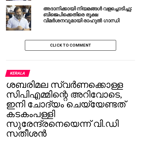
രാജ്യം ഇന്ന് എ.ഐ.സി.സി പ്ലീനറി സമ്മേളനത്തില്‍
അദാനിക്കായി നിയമങ്ങള്‍ വളച്ചൊടിച്ചു:
കണ്ടത്. മോദിയേയും ബി.ജെ.പിയേയും വസ്തുനിഷ്ഠമായി
ബിജെപിക്കെതിരെ രൂക്ഷ
വിലയിരുത്തുന്ന, സ്വന്തം വീഴ്ചകള്‍ ഏറ്റുപറയുന്ന,
വിമര്‍ശനവുമായി രാഹുല്‍ ഗാന്ധി
ഭാവിക്കായി ഒരുങ്ങാന്‍ പ്രവര്‍ത്തകര്‍ക്ക് ആവേശം
പകരുന്ന പുതുനായകന്‍, അതാണ് ഇന്ന് പ്ലീനറി
സമ്മേളനത്തില്‍ കണ്ട രാഹുല്‍ ഗാന്ധി.
CLICK TO COMMENT
KERALA
ശബരിമല സ്വര്‍ണക്കൊള്ള
സിപിഎമ്മിന്റെ അറിവോടെ,
ഇനി ചോദ്യം ചെയ്യേണ്ടത്
കടകംപള്ളി
സുരേന്ദ്രനെയെന്ന് വി.ഡി
സതീശന്‍