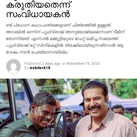
കരുതിയതെന്ന്
സാന്നിധ്യം ഇവന്റിനെ ദേശീയ തലത്തില്‍ തന്നെ
ശ്രദ്ധേയമാക്കി. ചിത്രത്തില്‍ പ്രിയങ്ക ചോപ്ര
സംവിധായകന്‍
മന്ദാകിനിയായി, പൃഥ്വിരാജ് സുകുമാരന്‍ കുംബയായി
പ്രത്യക്ഷപ്പെടും. 2027ലെ സങ്ക്രാന്തി റിലീസിനായി
ണ്ട് പ്രധാന കഥാപാത്രങ്ങളാണ് ചിത്രത്തില്‍ ഉള്ളത്,
‘വാരണസി’ ഒരുക്കപ്പെടുന്നുണ്ട്. എന്നാല്‍
അവയില്‍ ഒന്നിന് പൃഥ്വിരാജ് അനുയോജ്യമെന്നാണ് ടീമിന്
തോന്നിയത്. എന്നാല്‍ മമ്മൂട്ടിയുടെ ഡേറ്റ് ലഭിച്ച സമയത്ത്
ചിത്രത്തെക്കാള്‍ വലിയ ചര്‍ച്ചയാകുന്നത്
പൃഥ്വിരാജ് മറ്റ് സിനിമകളില്‍ തിരക്കിലായിരുന്നതിനാല്‍ ആ
സംവിധായകന്റെ പ്രസ്താവനയും അതിനുശേഷം
വേഷം നടന്‍ ചെയ്യാനായില്ല.
ഉയര്‍ന്ന പ്രതിഷേധങ്ങളുമാണ്.
Published
2 days ago
on
November 19, 2025
By
webdesk18