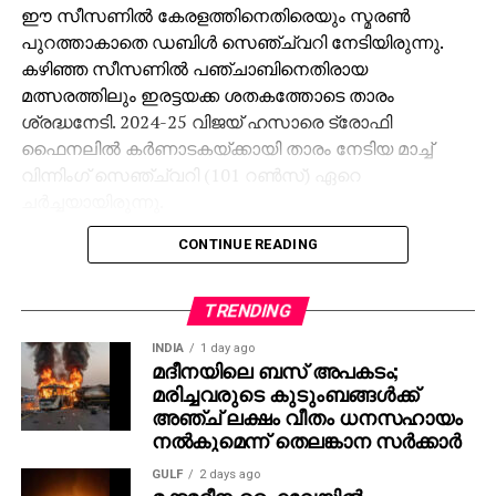
ഈ സീസണില്‍ കേരളത്തിനെതിരെയും സ്മരണ്‍
പുറത്താകാതെ ഡബിള്‍ സെഞ്ച്വറി നേടിയിരുന്നു.
കഴിഞ്ഞ സീസണില്‍ പഞ്ചാബിനെതിരായ
മത്സരത്തിലും ഇരട്ടയക്ക ശതകത്തോടെ താരം
ശ്രദ്ധനേടി. 2024-25 വിജയ് ഹസാരെ ട്രോഫി
ഫൈനലില്‍ കര്‍ണാടകയ്ക്കായി താരം നേടിയ മാച്ച്
വിന്നിംഗ് സെഞ്ച്വറി (101 റണ്‍സ്) ഏറെ
ചര്‍ച്ചയായിരുന്നു.
CONTINUE READING
വെറും 22 വയസ്സുള്ള സ്മരണ്‍ ഇതിനകം തന്നെ 3
ഡബിള്‍ സെഞ്ച്വറികള്‍, 1 സെഞ്ച്വറി, നിരവധി
ഹാഫ് സെഞ്ച്വറികള്‍ എന്നിവ സ്വന്തമാക്കി.
TRENDING
13 ഫസ്റ്റ് ക്ലാസ് മത്സരങ്ങള്‍ കളിച്ച താരം 1000 റണ്‍സ്
INDIA
1 day ago
പിന്നിട്ടുകഴിഞ്ഞു.
മദീനയിലെ ബസ് അപകടം;
മരിച്ചവരുടെ കുടുംബങ്ങള്‍ക്ക്
ഐപിഎലില്‍ സ്മരണ്‍ സണ്‍റൈസേഴ്‌സ് ഹൈദരാബാദ്
അഞ്ച് ലക്ഷം വീതം ധനസഹായം
ടീമിലെ താരമാണ്. 2025 സീസണില്‍ ആദം സാംപയ്ക്ക്
നല്‍കുമെന്ന് തെലങ്കാന സര്‍ക്കാര്‍
പകരക്കാരനായി 30 ലക്ഷം രൂപയ്ക്ക് എസ്ആര്‍എച്ച്
GULF
2 days ago
താരത്തെ ടീമിലെത്തിച്ചെങ്കിലും പരിക്ക് മൂലം
മക്കമദീന ഹൈവേയില്‍