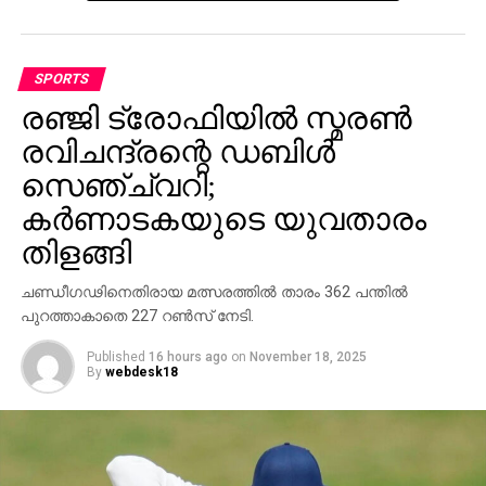
സംഭാവന നല്‍കി.
മധ്യപ്രദേശിനായി മുഹമ്മദ് അര്‍ഷദ് ഖാന്‍ നാല്
SPORTS
വിക്കറ്റും സരണ്‍ഷ് ജെയ്ന്‍ മൂന്ന് വിക്കറ്റും വീഴ്ത്തി.
രഞ്ജി ട്രോഫിയില്‍ സ്മരണ്‍
രവിചന്ദ്രന്റെ ഡബിള്‍
സെഞ്ച്വറി;
കര്‍ണാടകയുടെ യുവതാരം
തിളങ്ങി
ചണ്ഡീഗഢിനെതിരായ മത്സരത്തില്‍ താരം 362 പന്തില്‍
പുറത്താകാതെ 227 റണ്‍സ് നേടി.
Published
16 hours ago
on
November 18, 2025
By
webdesk18