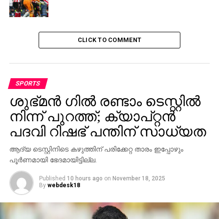
ബഹുമാനിക്കുന്ന ഒരാള്‍ വാങ്ങാന്‍ മുന്നോട്ടു വരുന്നതു
വരെ ക്ലബ്ബിലെ ദൈനംദിന കാര്യങ്ങള്‍
സുതാര്യമായി നടത്തണമെന്നും ആരാധകരെ
മുഖവിലക്കെടുക്കണമെന്നും പെറ്റീഷനില്‍ പറയുന്നു.
CLICK TO COMMENT
RELATED TOPICS:
FOOTBALL
SUNDERLAND
SPORTS
UP NEXT
നോര്‍ത്ത് ഈസ്റ്റിനെതിരെ മുംബൈക്ക് ജയം;
ശുഭ്മന്‍ ഗില്‍ രണ്ടാം ടെസ്റ്റില്‍
പ്രതീക്ഷ
നിന്ന് പുറത്ത്; ക്യാപ്റ്റന്‍
DON'T MISS
രാജസ്ഥാന്‍ പരീക്ഷ എളുപ്പമെഴുതി കേരളം
പദവി റിഷഭ് പന്തിന് സാധ്യത
ആദ്യ ടെസ്റ്റിനിടെ കഴുത്തിന് പരിക്കേറ്റ താരം ഇപ്പോഴും
പൂർണമായി ഭേദമായിട്ടില്ല.
Published
10 hours ago
on
November 18, 2025
By
webdesk18