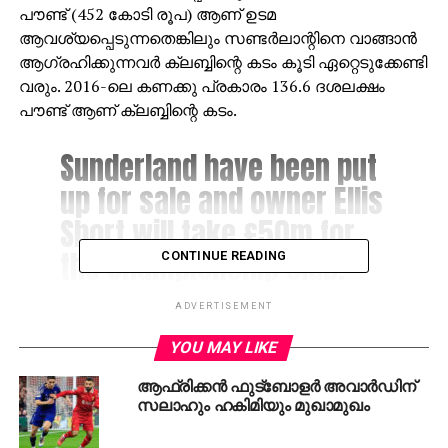
പൗണ്ട് (452 കോടി രൂപ) ആണ് ഉടമ
ആവശ്യപ്പെടുന്നതെങ്കിലും സണ്ടര്‍ലാന്റിനെ വാങ്ങാന്‍
ആഗ്രഹിക്കുന്നവര്‍ ക്ലബ്ബിന്റെ കടം കൂടി ഏറ്റെടുക്കേണ്ടി
വരും. 2016-ലെ കണക്കു പ്രകാരം 136.6 ദശലക്ഷം
പൗണ്ട് ആണ് ക്ലബ്ബിന്റെ കടം.
Sunderland have been put
up for sale and owner Ellis
Short will take £50m for
the Championship club.
CONTINUE READING
ADVERTISEMENT
— Bolarinwa Olajide
YOU MAY LIKE
(@iambolar)
February 20,
2018
ആഫ്രിക്കന്‍ ഫുട്‌ബോളര്‍ അവാര്‍ഡിന്
സലാഹും ഹകിമിയും മുഖാമുഖം