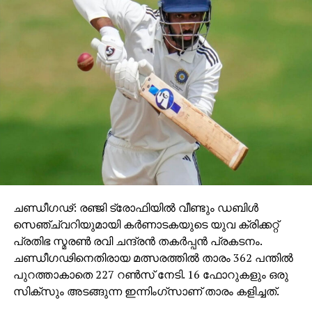
ചണ്ഡീഗഢ്: രഞ്ജി ട്രോഫിയില്‍ വീണ്ടും ഡബിള്‍
സെഞ്ച്വറിയുമായി കര്‍ണാടകയുടെ യുവ ക്രിക്കറ്റ്
പ്രതിഭ സ്മരണ്‍ രവി ചന്ദ്രന്‍ തകര്‍പ്പന്‍ പ്രകടനം.
ചണ്ഡീഗഢിനെതിരായ മത്സരത്തില്‍ താരം 362 പന്തില്‍
പുറത്താകാതെ 227 റണ്‍സ് നേടി. 16 ഫോറുകളും ഒരു
സിക്സും അടങ്ങുന്ന ഇന്നിംഗ്‌സാണ് താരം കളിച്ചത്.