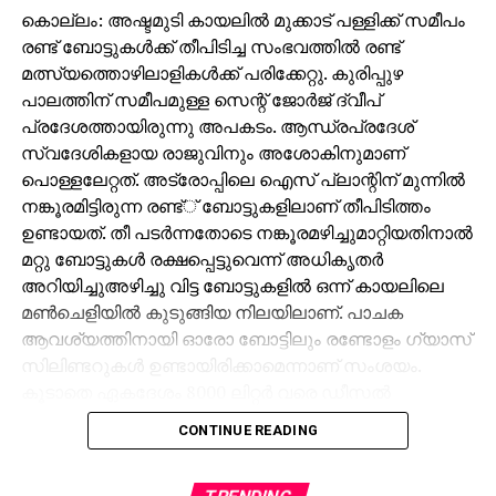
കൊല്ലം: അഷ്ടമുടി കായലില്‍ മുക്കാട് പള്ളിക്ക് സമീപം
രണ്ട് ബോട്ടുകള്‍ക്ക് തീപിടിച്ച സംഭവത്തില്‍ രണ്ട്
മത്സ്യത്തൊഴിലാളികള്‍ക്ക് പരിക്കേറ്റു. കുരിപ്പുഴ
പാലത്തിന് സമീപമുള്ള സെന്റ് ജോര്‍ജ് ദ്വീപ്
പ്രദേശത്തായിരുന്നു അപകടം. ആന്ധ്രപ്രദേശ്
സ്വദേശികളായ രാജുവിനും അശോകിനുമാണ്
പൊള്ളലേറ്റത്. അട്രോപ്പിലെ ഐസ് പ്ലാന്റിന് മുന്നില്‍
നങ്കൂരമിട്ടിരുന്ന രണ്ട്് ബോട്ടുകളിലാണ് തീപിടിത്തം
ഉണ്ടായത്. തീ പടര്‍ന്നതോടെ നങ്കൂരമഴിച്ചുമാറ്റിയതിനാല്‍
മറ്റു ബോട്ടുകള്‍ രക്ഷപ്പെട്ടുവെന്ന് അധികൃതര്‍
അറിയിച്ചുഅഴിച്ചു വിട്ട ബോട്ടുകളില്‍ ഒന്ന് കായലിലെ
മണ്‍ചെളിയില്‍ കുടുങ്ങിയ നിലയിലാണ്. പാചക
ആവശ്യത്തിനായി ഓരോ ബോട്ടിലും രണ്ടോളം ഗ്യാസ്
സിലിണ്ടറുകള്‍ ഉണ്ടായിരിക്കാമെന്നാണ് സംശയം.
കൂടാതെ ഏകദേശം 8000 ലിറ്റര്‍ വരെ ഡീസല്‍
ബോട്ടുകളില്‍ ഉണ്ടായിരുന്നേക്കാം. ഇതു തന്നെയാണ്
CONTINUE READING
മണിക്കൂറുകളോളം തീ കത്തിയതിനു കാരണം എന്നു
കരുതുന്നു. അഗ്നിശമനസേനയും