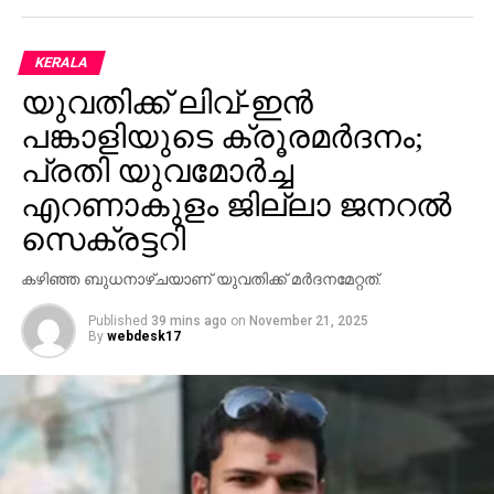
KERALA
യുവതിക്ക് ലിവ്-ഇന്‍
പങ്കാളിയുടെ ക്രൂരമര്‍ദനം;
പ്രതി യുവമോര്‍ച്ച
എറണാകുളം ജില്ലാ ജനറല്‍
സെക്രട്ടറി
കഴിഞ്ഞ ബുധനാഴ്ചയാണ് യുവതിക്ക് മര്‍ദനമേറ്റത്.
Published
39 mins ago
on
November 21, 2025
By
webdesk17