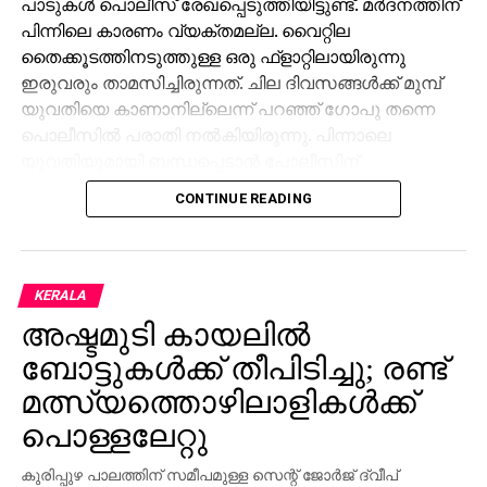
പാടുകള്‍ പൊലീസ് രേഖപ്പെടുത്തിയിട്ടുണ്ട്. മര്‍ദനത്തിന്
പിന്നിലെ കാരണം വ്യക്തമല്ല. വൈറ്റില
തൈക്കൂടത്തിനടുത്തുള്ള ഒരു ഫ്‌ളാറ്റിലായിരുന്നു
ഇരുവരും താമസിച്ചിരുന്നത്. ചില ദിവസങ്ങള്‍ക്ക് മുമ്പ്
യുവതിയെ കാണാനില്ലെന്ന് പറഞ്ഞ് ഗോപു തന്നെ
പൊലീസില്‍ പരാതി നല്‍കിയിരുന്നു. പിന്നാലെ
യുവതിയുമായി ബന്ധപ്പെടാന്‍ പോലീസിന്
സാധിക്കുകയും, താന്‍ ബന്ധുവിന്റെ വീട്ടിലാണെന്നും
CONTINUE READING
ഇപ്പോള്‍ വരാന്‍ കഴിയില്ലെന്നുമായിരുന്നു
യുവതിയുടെ മറുപടി. എന്നാല്‍ ഇന്ന് യുവതി നേരിട്ട്
പോലീസ് സ്‌റ്റേഷനിലെത്തി തനിക്കെതിരായ
മര്‍ദനത്തെക്കുറിച്ച് വിശദമായി മൊഴി നല്‍കി. ഇതിനെ
KERALA
തുടര്‍ന്ന് മരട് പോലീസ് വധശ്രമം ഉള്‍പ്പെടെ ഗുരുതര
അഷ്ടമുടി കായലില്‍
വകുപ്പുകളില്‍ ഗോപുവിനെതിരെ കേസ് രജിസ്റ്റര്‍
ബോട്ടുകള്‍ക്ക് തീപിടിച്ചു; രണ്ട്
ചെയ്ത് അന്വേഷണം ആരംഭിച്ചിട്ടുണ്ട്.
മത്സ്യത്തൊഴിലാളികള്‍ക്ക്
പൊള്ളലേറ്റു
കുരിപ്പുഴ പാലത്തിന് സമീപമുള്ള സെന്റ് ജോര്‍ജ് ദ്വീപ്