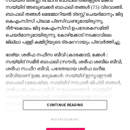
സയ്യിദ് അബൂബക്കര്‍ ബാഫഖി തങ്ങള്‍ (75) വിടവാങ്ങി.
ബാഫഖി തങ്ങള്‍ മെമ്മോറിയല്‍ ട്രസ്റ്റ് ചെയര്‍മാനും ജിദ്ദ
കെഎംസിസി പ്രഥമ പ്രസിഡണ്ടുമായിരുന്നു.
ദീര്‍ഘകാലം ജിദ്ദ കെഎംസിസി ഉപദേശകസമിതി
ചെയര്‍മാനുമായിരുന്നു. കോഴിക്കോട് നടക്കാവിലെ
ജില്ലാ പള്ളി കമ്മിറ്റിയുടെ ട്രഷററായും പ്രവര്‍ത്തിച്ചു.
ഭാര്യ: ശരീഫ നഫീസ ബീവി (കാരക്കാട്). മക്കള്‍ :
സയ്യിദ് സമീര്‍ ബാഫഖി (സൗദി), ശരീഫ ശബീല ബീവി,
ശരീഫ സഫീറ ബീവി, പരേതയായ ശരീഫ ഖദീജ
ബീവിയാണ് ഉമ്മ. മരുമക്കള്‍: സയ്യിദ് ഇസ്മാഈല്‍
ബാഫഖി (മലേഷ്യ), സയ്യിദ് നൗഫല്‍ ജിഫ്രി തങ്ങള്‍,
ശരീഫ അഫ്ലഹ ബീവി. സഹോദരങ്ങള്‍: സയ്യിദ്
ഹുസ്സൈന്‍ ബാഫഖി, സയ്യിദ് അബ്ദുള്ള ബാഫഖി,
സയ്യിദ് ഇബ്രാഹിം ബാഫഖി, സയ്യിദ് ഹംസ
CONTINUE READING
ബാഫഖി, സയ്യിദ് അലി ബാഫഖി, സയ്യിദ് ഹസ്സന്‍
ബാഫഖി, സയ്യിദ് അഹമ്മദ് ബാഫഖി, ശെരീഫ മറിയം
ADVERTISEMENT
ബീവി, ശെരീഫ നഫീസ ബീവി.