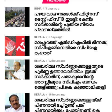
മത്സ്യത്തൊഴിലാളികളും ചേര്‍ന്ന് തീ അണയ്ക്കാനുള്ള
TRENDING
ശ്രമങ്ങള്‍ തുടരുകയാണ്. സംഭവവുമായി ബന്ധപ്പെട്ട
INDIA
3 days ago
കൂടുതല്‍ വിവരങ്ങള്‍ ശേഖരിച്ച് പോലീസ് അന്വേഷണം
പഴയ വാഹനങ്ങള്‍ക്ക് ഫിറ്റ്‌നസ്
ടെസ്റ്റ് ഫീസ് 10 ഇരട്ടി; കേന്ദ്ര
ആരംഭിച്ചു.
സര്‍ക്കാരിന്റെ പുതിയ നിയമം
പ്രാബല്യത്തില്‍
KERALA
2 days ago
മലപ്പുറത്ത് എല്‍ഡിഎഫില്‍ ഭിന്നത;
സിപിഎമ്മിനെതിരെ സിപിഐ
രംഗത്ത്
KERALA
22 hours ago
ശബരിമല സ്വര്‍ണ്ണക്കൊള്ളയുടെ
പൂര്‍ണ്ണ ഉത്തരവാദിത്വം ഇടത്
സര്‍ക്കാരിന്, പത്മകുമാറിന്റെ
അറസ്റ്റിലൂടെ സിപിഎം ബന്ധം
തെളിഞ്ഞു: പി.കെ കുഞ്ഞാലിക്കുട്ടി
KERALA
18 hours ago
ശബരിമല സ്വര്‍ണ്ണക്കൊള്ളയ്ക്ക്
പിണറായി ടച്ച് ഉണ്ട്; പങ്ക്
പിണറായിക്കും പോയിട്ടുണ്ട്: കെ