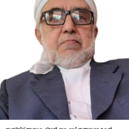
സയ്യിദ് അബ്ദുറഹ്‌മാന്‍ ബാഫഖി തങ്ങളുടെ മകന്‍