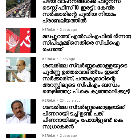
പഴയ വാഹനങ്ങള്‍ക്ക് ഫിറ്റ്‌നസ്
സംശയം വളര്‍ത്തിയിരുന്നെങ്കിലും, നിലവിലെ
ടെസ്റ്റ് ഫീസ് 10 ഇരട്ടി; കേന്ദ്ര
അന്വേഷണത്തില്‍ ഇവര്‍ക്ക് പങ്കില്ലെന്നു
സര്‍ക്കാരിന്റെ പുതിയ നിയമം
പ്രാബല്യത്തില്‍
പോലീസിന്റെ വിലയിരുത്തല്‍. ഇപ്പോള്‍ അന്വേഷണം
കേന്ദ്രീകരിച്ചിരിക്കുന്നത് കവര്‍ച്ച നടന്ന സ്ഥലത്തെ
KERALA
2 days ago
മൊബൈല്‍ ടവറിലാണ്.
മലപ്പുറത്ത് എല്‍ഡിഎഫില്‍ ഭിന്നത;
സിപിഎമ്മിനെതിരെ സിപിഐ
രംഗത്ത്
ടവറിന്റെ പരിധിയില്‍ എത്തിച്ചേര്‍ന്ന ഫോണുകളുടെ
വിവരങ്ങള്‍ പരിശോധിച്ചുവരുന്നു. കവര്‍ച്ചയ്ക്ക് വന്ന
KERALA
1 day ago
സംഘം കന്നഡയിലാണ് സംസാരിച്ചതെന്ന് പോലീസ്
ശബരിമല സ്വര്‍ണ്ണക്കൊള്ളയുടെ
സ്ഥിരീകരിച്ചു. വാനിലുണ്ടായിരുന്ന സിസിടിവി
പൂര്‍ണ്ണ ഉത്തരവാദിത്വം ഇടത്
സര്‍ക്കാരിന്, പത്മകുമാറിന്റെ
രേഖകളുടെ ഡിവിആര്‍ യൂണിറ്റ് കൊള്ളക്കാര്‍
അറസ്റ്റിലൂടെ സിപിഎം ബന്ധം
കൊണ്ടുപോയതും അന്വേഷണത്തിന് വലിയ
തെളിഞ്ഞു: പി.കെ കുഞ്ഞാലിക്കുട്ടി
വെല്ലുവിളിയാണ്. സംഭവത്തെക്കുറിച്ച് ജീവനക്കാര്‍
പോലീസിനെ അറിയിക്കാന്‍ വൈകിയത്,
KERALA
20 hours ago
ശബരിമല സ്വര്‍ണ്ണക്കൊള്ളയ്ക്ക്
ആയുധങ്ങളുണ്ടായിരുന്നിട്ടും ഉപയോഗിക്കാതിരുന്നത്,
പിണറായി ടച്ച് ഉണ്ട്; പങ്ക്
സിസിടിവി ക്യാമറകള്‍ ഇല്ലാത്ത ഭാഗത്ത് വാഹനം
പിണറായിക്കും പോയിട്ടുണ്ട്: കെ
നിര്‍ത്തിയത് തുടങ്ങിയ കാര്യങ്ങള്‍ ആദ്യം
സുധാകരന്‍
സംശയത്തിന് ഇടയാക്കിയിരുന്നു. കവര്‍ച്ചക്കാര്‍
KERALA
2 days ago
ഉപയോഗിച്ച ഗ്രേ കളര്‍ ഇന്നോവ കാറിന്റെ നമ്പര്‍