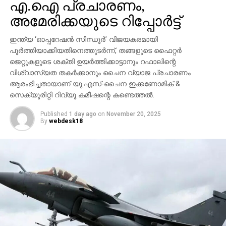
എ.ഐ പ്രചാരണം,
റിപ്പോര്‍ട്ട് സൂചിപ്പിക്കുന്നത്. നേതാക്കളെ
അമേരിക്കയുടെ റിപ്പോര്‍ട്ട്
നിയന്ത്രിക്കേണ്ടത് ഷിന്‍ഡെയാണ്. അല്ലാതെ മറ്റൊരു
പാര്‍ട്ടിയെ കുറ്റപ്പെടുത്തുകയല്ല വേണ്ടതെന്നും ഷാ
ഇന്ത്യ ‘ഓപ്പറേഷന്‍ സിന്ധൂര്‍’ വിജയകരമായി
സൂചിപ്പിച്ചു. കൂടാതെ, സഖ്യത്തിന്റെ (മഹായുതി)
പൂര്‍ത്തിയാക്കിയതിനെത്തുടര്‍ന്ന്, തങ്ങളുടെ ഫൈറ്റര്‍
ആഭ്യന്തര പ്രശ്നങ്ങള്‍ സംസ്ഥാന തലത്തില്‍
ജെറ്റുകളുടെ ശക്തി ഉയര്‍ത്തിക്കാട്ടാനും റഫാലിന്റെ
പരിഹരിക്കണമെന്നും അദ്ദേഹം ആവശ്യപ്പെട്ടിട്ടുണ്ട്.
വിശ്വാസ്യത തകര്‍ക്കാനും ചൈന വ്യാജ പ്രചാരണം
ആരംഭിച്ചതായാണ് യു.എസ്-ചൈന ഇക്കണോമിക് &
2029ലെ മഹാരാഷ്ട്ര നിയമസഭാ തെരഞ്ഞെടുപ്പില്‍
സെക്യൂരിറ്റി റിവ്യൂ കമീഷന്റെ കണ്ടെത്തല്‍.
സഖ്യകക്ഷികളെ ആശ്രയിക്കാതെ സ്വന്തമായി ഭരണം
പിടിച്ചെടുക്കുക എന്ന ദീര്‍ഘകാല പദ്ധതിയാണ്
Published
1 day ago
on
November 20, 2025
By
webdesk18
ബി.ജെ.പിക്ക് ഉള്ളതെന്നും നേതാക്കള്‍
സൂചിപ്പിക്കുന്നുണ്ട്.