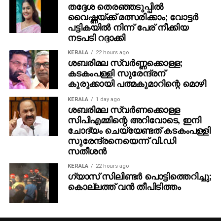
തദ്ദേശ തെരഞ്ഞടുപ്പില്‍
വ്യാജമാണെന്ന് കണ്ടെത്തിയിട്ടുണ്ട്. നഗരമാകെ
വൈഷ്ണയ്ക്ക് മത്സരിക്കാം; വോട്ടര്‍
പൊലീസ് പരിശോധന ശക്തമാക്കിയിരിക്കുകയാണ്.
പട്ടികയില്‍ നിന്ന് പേര് നീക്കിയ
തമിഴ്‌നാട്ടിലേക്ക് രക്ഷപ്പെടാന്‍ സാധ്യതയുള്ള
നടപടി റദ്ദാക്കി
അതിര്‍ത്തികളിലും പരിശോധന ഊര്‍ജിതമായി
KERALA
22 hours ago
തുടരുന്നു. വിരലടയാള വിദഗ്ദ്ധരും ഫോറന്‍സിക്
ശബരിമല സ്വര്‍ണ്ണക്കൊള്ള;
വിഭാഗവും ഡോഗ് സ്‌ക്വാഡും സ്ഥലത്ത് വിശദമായ
കടകംപള്ളി സുരേന്ദ്രന്
പരിശോധന നടത്തി.
കുരുക്കായി പത്മകുമാറിന്റെ മൊഴി
KERALA
1 day ago
ശബരിമല സ്വര്‍ണക്കൊള്ള
സിപിഎമ്മിന്റെ അറിവോടെ, ഇനി
ചോദ്യം ചെയ്യേണ്ടത് കടകംപള്ളി
സുരേന്ദ്രനെയെന്ന് വി.ഡി
സതീശന്‍
KERALA
22 hours ago
ഗ്യാസ് സിലിണ്ടര്‍ പൊട്ടിത്തെറിച്ചു;
കൊല്ലത്ത് വന്‍ തീപിടിത്തം