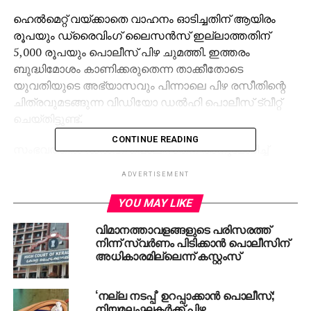
ഹെൽമെറ്റ് വയ്ക്കാതെ വാഹനം ഓടിച്ചതിന് ആയിരം
രൂപയും ഡ്രൈവിംഗ് ലൈസൻസ് ഇല്ലാത്തതിന്
5,000 രൂപയും പൊലീസ് പിഴ ചുമത്തി. ഇത്തരം
ബുദ്ധിമോശം കാണിക്കരുതെന്ന താക്കീതോടെ
യുവതിയുടെ അഭ്യാസവും പിന്നാലെ പിഴ രസീതിന്റെ
ചിത്രവുമടങ്ങുന്ന വിഡിയോ ഡൽഹി പൊലീസ് ട്വീറ്റ്
ചെയ്തിട്ടുണ്ട്.
CONTINUE READING
സംഭവത്തിൽ ഡൽഹി പൊലീസിനെ അനുമോദിച്ച്
വലിയ പിന്തുണയുമായി രംഗത്ത് വന്നിരിക്കുകയാണ്
ADVERTISEMENT
ട്വിറ്റർ ഉപയോക്താക്കൾ. ജീവനെടുക്കുന്ന ഇത്തരം
സാഹസിക പ്രകടനങ്ങൾക്കെതിരെ ഡൽഹി പൊലീസ്
YOU MAY LIKE
സ്വീകരിച്ച നടപടി മാതൃകാപരവും
വിമാനത്താവളങ്ങളുടെ പരിസരത്ത്
സ്വാഗതാർഹവുമാണെന്ന് ട്വിറ്റർ ഒന്നടങ്കം പറയുന്നു.
നിന്ന് സ്വര്‍ണം പിടിക്കാന്‍ പൊലീസിന്
അധികാരമില്ലെന്ന് കസ്റ്റംസ്
RELATED TOPICS:
BRIDE REELS
FINE
IMPOSED
POLICE
RUNNING SCOOTER
‘നല്ല നടപ്പ്’ ഉറപ്പാക്കാന്‍ പൊലീസ്;
നിയമലംഘകര്‍ക്ക് പിഴ
UP NEXT