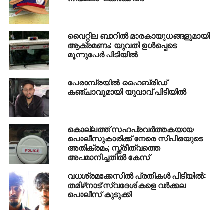
മാര്‍ക്ക് ലിസ്റ്റ് വിവാദം; മാധ്യമപ്രവര്‍ത്തക അഖില
നന്ദകുമാറിനെതിരെ കേസെടുത്തതില്‍ വ്യാപക
പ്രതിഷേധം
വൈറ്റില ബാറില്‍ മാരകായുധങ്ങളുമായി
ആക്രമണം: യുവതി ഉള്‍പ്പെടെ
DON'T MISS
സിവില്‍ സര്‍വ്വീസ് പരീക്ഷയില്‍ ഒന്നാം റാങ്ക്
മൂന്നുപേര്‍ പിടിയില്‍
നേടുന്ന ആദ്യ മലയാളി വനിത ഹരിത വി. കുമാര്‍
ഐ.എ.എസ്
പേരാമ്പ്രയില്‍ ഹൈബ്രിഡ്
കഞ്ചാവുമായി യുവാവ് പിടിയില്‍
കൊല്ലത്ത് സഹപ്രവര്‍ത്തകയായ
പൊലീസുകാരിക്ക് നേരെ സിപിഒയുടെ
അതിക്രമം; സ്ത്രീത്വത്തെ
അപമാനിച്ചതില്‍ കേസ്
വധശ്രമക്കേസില്‍ പ്രതികള്‍ പിടിയില്‍:
തമിഴ്‌നാട് സ്വദേശികളെ വര്‍ക്കല
പൊലീസ് കുടുക്കി