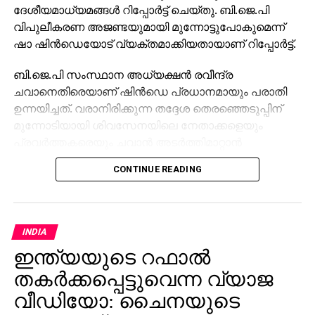
ദേശീയമാധ്യമങ്ങള്‍ റിപ്പോര്‍ട്ട് ചെയ്തു. ബി.ജെ.പി
വിപുലീകരണ അജണ്ടയുമായി മുന്നോട്ടുപോകുമെന്ന്
ഷാ ഷിന്‍ഡെയോട് വ്യക്തമാക്കിയതായാണ് റിപ്പോര്‍ട്ട്.
ബി.ജെ.പി സംസ്ഥാന അധ്യക്ഷന്‍ രവീന്ദ്ര
ചവാനെതിരെയാണ് ഷിന്‍ഡെ പ്രധാനമായും പരാതി
ഉന്നയിച്ചത്. വരാനിരിക്കുന്ന തദ്ദേശ തെരഞ്ഞെടുപ്പിന്
മുന്നോടിയായി ശിവസേനയിലെ നേതാക്കളെയും
പ്രവര്‍ത്തകരെയും ചവാന്‍ അടര്‍ത്തിമാറ്റാന്‍
ശ്രമിക്കുന്നുവെന്ന കടുത്ത ആശങ്ക അദ്ദേഹം ഷായെ
CONTINUE READING
അറിയിച്ചു. ഷിന്‍ഡെയുടെ മകനും എം.പിയുമായ
ശ്രീകാന്ത് ഷിന്‍ഡെയുടെ ശക്തികേന്ദ്രമായ
കല്യാണ്‍-ഡോംബിവ്ലി മേഖലയിലാണ് ഈ
സംഘര്‍ഷം രൂക്ഷമായിരിക്കുന്നത്.
INDIA
ഇന്ത്യയുടെ റഫാല്‍
ഏകദേശം 50 മിനിറ്റ് നീണ്ട കൂടിക്കാഴ്ചയില്‍, ബി.ജെ.പി
ഒരു ദേശീയ പാര്‍ട്ടിയാണെന്നും, അതുകൊണ്ടുതന്നെ
തകര്‍ക്കപ്പെട്ടുവെന്ന വ്യാജ
വിപുലീകരണ പദ്ധതിയുമായി മുന്നോട്ടുപോകുമെന്നും
വീഡിയോ: ചൈനയുടെ
ഷിന്‍ഡെയ്ക്ക് വ്യക്തമായ സന്ദേശം ലഭിച്ചതായാണ്