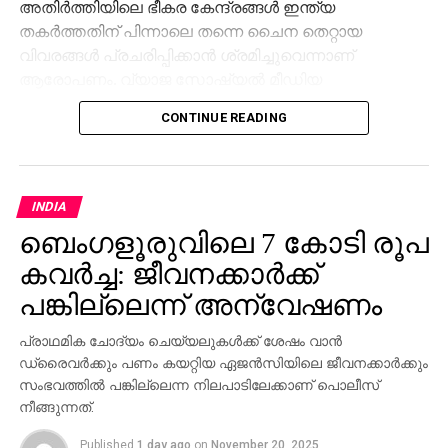
അതിര്‍ത്തിയിലെ ഭീകര കേന്ദ്രങ്ങള്‍ ഇന്ത്യ
തകര്‍ത്തതിന് പിന്നാലെ തന്നെ ചൈന തെറ്റായ
വിവരങ്ങള്‍ പ്രചരിപ്പിക്കാന്‍ ശ്രമിച്ചുവെന്നാണ്
ആരോപണം. വ്യാജ സോഷ്യല്‍ മീഡിയ
അക്കൗണ്ടുകളും ടിക് ടോക്ക് പോലുള്ള
CONTINUE READING
പ്ലാറ്റ്ഫോമുകളും ഉപയോഗിച്ചാണ് ഈ പ്രചാരണ
പരമ്പര നടന്നത്.
ചൈനീസ് ആയുധങ്ങള്‍ ഉപയോഗിച്ച് വിമാനഭാഗങ്ങള്‍
INDIA
തകര്‍ത്ത്, അതിനെ യുദ്ധക്കാഴ്ചകളായി ചിത്രീകരിച്ച്
ബെംഗളൂരുവിലെ 7 കോടി രൂപ
എ.ഐ സഹായത്തോടെ റഫാല്‍ തകര്‍ന്നതുപോലെ
മാറ്റിയാണ് വീഡിയോ പ്രചരിപ്പിച്ചതെന്ന് റിപ്പോര്‍ട്ട്
കവര്‍ച്ച: ജീവനക്കാര്‍ക്ക്
വ്യക്തമാക്കുന്നു. ചൈനയുടെ ആയുധ വിപണിയെ
പങ്കില്ലെന്ന് അന്വേഷണം
ശക്തിപ്പെടുത്താനും റഫാലിന്റെ ആഗോള
പ്രതിച്ഛായയെ ബാധിക്കാനുമുള്ള ശ്രമമാണിതെന്നും
പ്രാഥമിക ചോദ്യം ചെയ്യലുകള്‍ക്ക് ശേഷം വാന്‍
അമേരിക്ക ആരോപിക്കുന്നു. പാകിസ്ഥാന്റെ പിന്തുണയും
ഡ്രൈവര്‍ക്കും പണം കയറ്റിയ ഏജന്‍സിയിലെ ജീവനക്കാര്‍ക്കും
ഈ പ്രചാരണവ്യൂഹത്തിന് പിന്നിലുണ്ടെന്ന് റിപ്പോര്‍ട്ട്
സംഭവത്തില്‍ പങ്കില്ലെന്ന നിലപാടിലേക്കാണ് പൊലീസ്
നീങ്ങുന്നത്.
ചൂണ്ടിക്കാണിക്കുന്നു.
Published
1 day ago
on
November 20, 2025