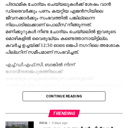
പ്രാഥമിക ചോദ്യം ചെയ്യലുകള്‍ക്ക് ശേഷം വാന്‍
ഡ്രൈവര്‍ക്കും പണം കയറ്റിയ ഏജന്‍സിയിലെ
ജീവനക്കാര്‍ക്കും സംഭവത്തില്‍ പങ്കില്ലെന്ന
നിലപാടിലേക്കാണ് പൊലീസ് നീങ്ങുന്നത്.
മണിക്കൂറുകള്‍ നീണ്ട ചോദ്യം ചെയ്യലില്‍ ഇവരുടെ
മൊഴികളില്‍ വൈരുദ്ധ്യം കണ്ടെത്താനായിട്ടില്ല.
കവര്‍ച്ച ഉച്ചയ്ക്ക് 12:30 ഓടെ ജെപി നഗറിലെ അശോക
പില്ലറിന് സമീപമാണ് സംഭവിച്ചത്.
എച്ച്.ഡി.എഫ്.സി. ബാങ്കില്‍ നിന്ന്
ഗോവിന്ദരാജപുരത്തിലേക്ക്
കൊണ്ടുപോവുകയായിരുന്ന പണവുമായി
സഞ്ചരിച്ചിരുന്ന വാഹനം, ഇന്നോവ കാറിലെത്തിയ എട്ട്
അംഗ സംഘം തടഞ്ഞു നിര്‍ത്തിയാണ് കവര്‍ന്നത്.
CONTINUE READING
കേന്ദ്ര നികുതി വകുപ്പ് ഉദ്യോഗസ്ഥരാണെന്ന്
നടിച്ചാണ് സംഘം വാന്‍ നിര്‍ത്തിച്ചത്. ഡ്രൈവര്‍,
സിഎംഎസ് സ്ഥാപനത്തിലെ ജീവനക്കാരന്‍, സുരക്ഷാ
TRENDING
ഉദ്യോഗസ്ഥര്‍ എന്നിവരെയാണ് ആദ്യം ചോദ്യം
INDIA
3 days ago
ചെയ്തത്. ഇവരുടെ മൊഴികളിലെ മുന്‍വൈരുദ്ധ്യങ്ങള്‍