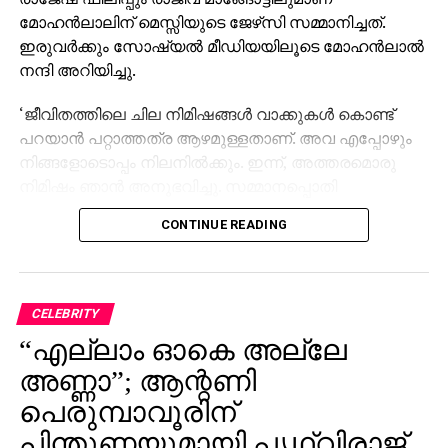
മോഹന്‍ലാലിന് മെസ്സിയുടെ ജേഴ്‌സി സമ്മാനിച്ചത്.
ഇരുവര്‍ക്കും സോഷ്യല്‍ മീഡിയയിലൂടെ മോഹന്‍ലാല്‍
നന്ദി അറിയിച്ചു.
‘ജീവിതത്തിലെ ചില നിമിഷങ്ങള്‍ വാക്കുകള്‍ കൊണ്ട്
പറയാന്‍ പറ്റാത്തത്ര ആഴമുള്ളതാണ്. അവ എപ്പോഴും
നിങ്ങളോടൊപ്പം നിലനില്‍ക്കും. ഇന്ന്, അത്തരമൊരു
നിമിഷം ഞാന്‍ അനുഭവിച്ചു. സമ്മാനപ്പൊതി
അഴിക്കുമ്പോള്‍, എന്റെ ഹൃദയമിടിപ്പ്
CONTINUE READING
കൂടുന്നുണ്ടായിരുന്നു – ഇതിഹാസം, ലയണല്‍ മെസി
ഒപ്പിട്ട ഒരു ജേഴ്‌സി എനിക്ക് ലഭിച്ചിരിക്കുകയാണ്. അതില്‍
എന്റെ പേര്, അദ്ദേഹത്തിന്റെ സ്വന്തം കൈപ്പടയില്‍
എഴുതിയിരിക്കുന്നു. മെസിയെ വളരെക്കാലമായി
CELEBRITY
ആരാധിക്കുന്ന ഒരാളെന്ന നിലയില്‍, കളിക്കളത്തിലെ
“എല്ലാം ഓകെ അല്ലേ
അദ്ദേഹത്തിന്റെ മികവിന് മാത്രമല്ല, എളിമയ്ക്കും
അണ്ണാ”; ആന്റണി
സഹാനുഭൂതിക്കും, ഇത് ശരിക്കും സവിശേഷമായിരുന്നു.
ഡോ. രാജീവ് മാങ്ങോട്ടില്‍, രാജേഷ് ഫിലിപ്പ് എന്നീ രണ്ട്
പെരുമ്പാവൂരിന്
പ്രിയ സുഹൃത്തുക്കളില്ലാതെ അവിശ്വസനീയ
പിന്തുണയുമായി പൃഥ്വിരാജ്