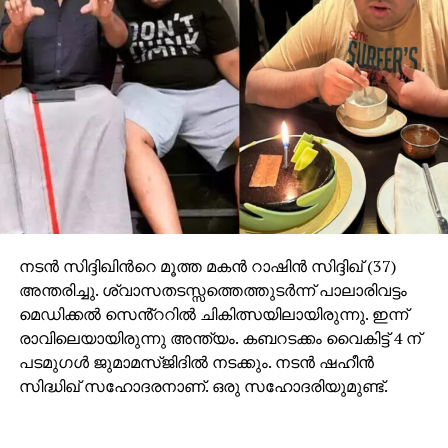
എത്രയാലോചിച്ചിട്ടും മനസിലാവുന്നില്ല. പോസ്റ്റ്
പ്രൊഡക്ഷന്‍ വര്‍ക്കുകള്‍ പൂര്‍ത്തിയാവാത്തൊരു
സിനിമയുടെ ചെലവിനെപ്പറ്റി പൊതുവേദിയില്‍
പരസ്യചര്‍ച്ചയ്ക്കു വിധേയമാക്കിയതെന്തിനാണ്-
ആന്റണി പെരുമ്പാവൂര്‍ ചോദിച്ചു.
നടൻ സിദ്ദിഖിന്‍റെ മൂത്ത മകൻ റാഷിൻ സിദ്ദിഖ് (37)
അന്തരിച്ചു. ശ്വാസതടസ്സത്തെത്തുടർന്ന് പാലാരിവട്ടം
മെഡിക്കൽ സെൻ്ററിൽ ചികിത്സയിലായിരുന്നു. ഇന്ന്
രാവിലെയായിരുന്നു അന്ത്യം. കബറടക്കം വൈകിട്ട് 4 ന്
പടമുഗൾ ജുമാമസ്ജിദിൽ നടക്കും. നടൻ ഷഹീൻ
സിദ്ധിഖ് സഹോദരനാണ്. ഒരു സഹോദരിയുമുണ്ട്.