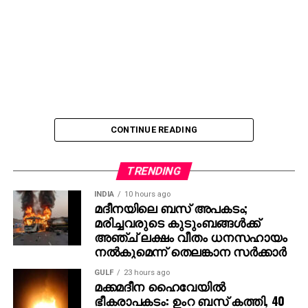
CONTINUE READING
TRENDING
INDIA
10 hours ago
മദീനയിലെ ബസ് അപകടം;
മരിച്ചവരുടെ കുടുംബങ്ങള്‍ക്ക്
അഞ്ച് ലക്ഷം വീതം ധനസഹായം
നല്‍കുമെന്ന് തെലങ്കാന സര്‍ക്കാര്‍
GULF
23 hours ago
മക്കമദീന ഹൈവേയില്‍
ഭീകരാപകടം: ഉംറ ബസ് കത്തി, 40