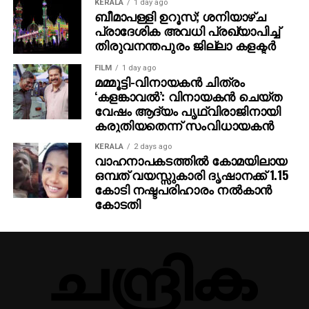
KERALA
1 day ago
ബീമാപള്ളി ഉറൂസ്; ശനിയാഴ്ച
പ്രാദേശിക അവധി പ്രഖ്യാപിച്ച്
തിരുവനന്തപുരം ജില്ലാ കളക്ടര്‍
FILM
1 day ago
മമ്മൂട്ടി-വിനായകന്‍ ചിത്രം
‘കളങ്കാവല്‍’: വിനായകന്‍ ചെയ്ത
വേഷം ആദ്യം പൃഥ്വിരാജിനായി
കരുതിയതെന്ന് സംവിധായകന്‍
KERALA
2 days ago
വാഹനാപകടത്തില്‍ കോമയിലായ
ഒമ്പത് വയസ്സുകാരി ദൃഷാനക്ക് 1.15
കോടി നഷ്ടപരിഹാരം നല്‍കാന്‍
കോടതി