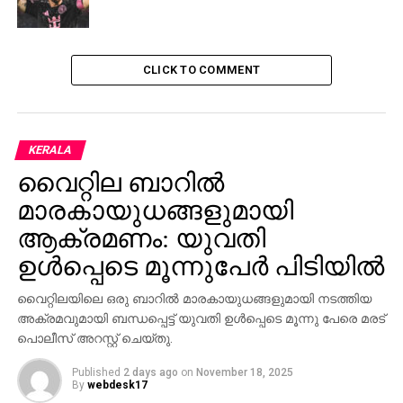
മധ്യത്തില്‍ നിലയുറപ്പിച്ചു. റഫറിയുടെ വിസില്‍-മെസി
മുന്നോട്ട് വരുന്നു. ഇടത്് ഭാഗത്ത് നിന്നും വലത് ഭാഗം
ലക്ഷ്യമാക്കിയുള്ള പവര്‍ഫൂള്‍ ഷോട്ട്-പന്ത് മതിലും
കടന്ന്, ഗോള്‍ക്കീപ്പറുടെ ജാഗ്രതാ കണ്ണുകളെയും
CLICK TO COMMENT
തോല്‍പ്പിച്ച് ഇടത് മൂലയിലേക്ക്….., മെസി സിഗ്നേച്ചര്‍….
അതായിരുന്നു കമന്റേറ്റര്‍ക്ക് പറയാനുണ്ടായിരുന്നത്്.
ബാര്‍സക്ക് വേണ്ടി അദ്ദേഹം നേടുന്ന അറുന്നൂറാമത്തെ
ഗോള്‍.
KERALA
വൈറ്റില ബാറില്‍
“Where the insane
മാരകായുധങ്ങളുമായി
becomes the expected!”
ആക്രമണം: യുവതി
@RayHudson
on Lionel
ഉള്‍പ്പെടെ മൂന്നുപേര്‍ പിടിയില്‍
Messi and this insane free
വൈറ്റിലയിലെ ഒരു ബാറില്‍ മാരകായുധങ്ങളുമായി നടത്തിയ
kick.
#BarcaAtleti
അക്രമവുമായി ബന്ധപ്പെട്ട് യുവതി ഉള്‍പ്പെടെ മൂന്നു പേരെ മരട്
പൊലീസ് അറസ്റ്റ് ചെയ്തു.
pic.twitter.com/P42QFYAu5y
Published
2 days ago
on
November 18, 2025
By
webdesk17