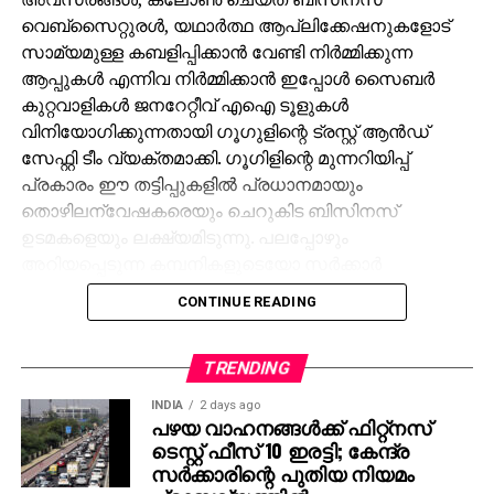
വെബ്‌സൈറ്റുരള്‍, യഥാര്‍ത്ഥ ആപ്ലിക്കേഷനുകളോട്
സാമ്യമുള്ള കബളിപ്പിക്കാന്‍ വേണ്ടി നിര്‍മ്മിക്കുന്ന
ആപ്പുകള്‍ എന്നിവ നിര്‍മ്മിക്കാന്‍ ഇപ്പോള്‍ സൈബര്‍
കുറ്റവാളികള്‍ ജനറേറ്റീവ് എഐ ടൂളുകള്‍
വിനിയോഗിക്കുന്നതായി ഗൂഗുളിന്റെ ട്രസ്റ്റ് ആന്‍ഡ്
സേഫ്റ്റി ടീം വ്യക്തമാക്കി. ഗൂഗിളിന്റെ മുന്നറിയിപ്പ്
പ്രകാരം ഈ തട്ടിപ്പുകളില്‍ പ്രധാനമായും
തൊഴിലന്വേഷകരെയും ചെറുകിട ബിസിനസ്
ഉടമകളെയും ലക്ഷ്യമിടുന്നു. പലപ്പോഴും
അറിയപ്പെടുന്ന കമ്പനികളുടെയോ സര്‍ക്കാര്‍
ഏജന്‍സികളുടെയോ പേരില്‍ വ്യാജ ജോലി
CONTINUE READING
ലിസ്റ്റിംഗുകള്‍ സൃഷ്ടിക്കപ്പെടുന്നു. ഇരകളോട്
വ്യക്തിഗത വിവരങ്ങള്‍ പങ്കിടാനും, ജോലി
പ്രോസസ്സിംഗ് ഫീസ് എന്ന പേരില്‍ പണം അടയ്ക്കാനും
TRENDING
ആവശ്യപ്പെടുന്നതാണ് സാധാരണ രീതി. ചിലര്‍
INDIA
2 days ago
മാല്‍വെയര്‍ ഇന്‍സ്റ്റാള്‍ ചെയ്യാനോ ഡാറ്റ
പഴയ വാഹനങ്ങള്‍ക്ക് ഫിറ്റ്‌നസ്
ടെസ്റ്റ് ഫീസ് 10 ഇരട്ടി; കേന്ദ്ര
മോഷ്ടിക്കാനോ ലക്ഷ്യമിട്ടുള്ള വ്യാജ അഭിമുഖ
സര്‍ക്കാരിന്റെ പുതിയ നിയമം
സോഫ്റ്റ്‌വെയറുകളും അയക്കുന്നു. ഇത്തരം തട്ടിപ്പുകള്‍