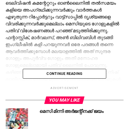
ടെലിവിഷന്‍ കമന്റേറ്ററും ഓണ്‍ലൈനില്‍ തല്‍സമയം
കളിയെ അപഗ്രഥിക്കുന്നവര്‍ക്കും വാര്‍ത്തകള്‍
എഴുതുന്ന റിപ്പോര്‍ട്ടറും വാട്ട്‌സാപ്പില്‍ ദൃശ്യങ്ങളെ
വിവരിക്കുന്നവര്‍ക്കുമെല്ലാം മെസിയുടെ ഗോളുകളില്‍
പതിവ് വിശേഷണങ്ങള്‍ പറഞ്ഞ് മടുത്തിരിക്കുന്നു.
ഫന്റാസ്റ്റിക്, മാര്‍വലസ്, അണ്‍ ബിലിവബിള്‍ തുടങ്ങി
ഇംഗ്ലീഷില്‍ കളി പറയുന്നവര്‍ ഒരേ പദങ്ങള്‍ തന്നെ
ആവര്‍ത്തിക്കുമ്പോള്‍ മലയാളത്തില്‍ അത് സുന്ദര
ഗോളും അപൂര്‍വ്വ ഗോളും അതി മനോഹര
ഗോളുമെല്ലാമായി പതിവ് ലൈനില്‍ പോവുന്നു.
കഴിഞ്ഞ ഒരാഴ്ച്ച മാത്രം എടുക്കു-അദ്ദേഹം സ്പാനിഷ്
CONTINUE READING
ലാലീഗയില്‍ നേടിയ മൂന്ന് സൂപ്പര്‍ ഫ്രീകിക്ക് ഗോളുകള്‍-
എല്ലാം വിത്യസ്തം, ഒന്നിനൊന്ന് മഹത്തരം. ഏത്
ADVERTISEMENT
പദവിന്യാസങ്ങള്‍ ഉപയോഗിച്ചാലും ആ ഗോളുകളുടെ
മികവിനെ അളക്കാനാവുന്നില്ല. ജിറോനക്കെതിരായ
YOU MAY LIKE
ഫ്രീകിക്ക് ഗോള്‍ മെസി സ്‌ക്കോര്‍ ചെയ്യുമ്പോള്‍
മെസി മിന്നി അര്‍ജന്റീനക്ക് ജയം
കമന്റേറ്റര്‍ പറഞ്ഞു- വാട്ട് എ ഗോള്‍…! ജിറോനയുടെ
പെനാല്‍ട്ടി ബോക്‌സിന് സമീപത്ത് നിന്നും മെസി
ഫ്രീകിക്ക് എടുക്കാന്‍ വരുമ്പോള്‍ മുന്നില്‍ എട്ട് പേരുടെ