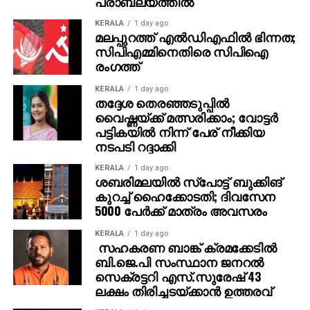
പ്രാബല്യത്തില്‍
വ്യക്തികള്‍ക്കും സ്ഥാപനങ്ങള്‍ക്കും ഗുരുതരമായ
ഭീഷണിയാണെന്ന് ഗൂഗിള്‍ മുന്നറിയിപ്പ് നല്‍കി.
KERALA
1 day ago
മലപ്പുറത്ത് എല്‍ഡിഎഫില്‍ ഭിന്നത;
നിയമാനുസൃത തൊഴിലുടമകള്‍ ഒരിക്കലും സാമ്പത്തിക
സിപിഎമ്മിനെതിരെ സിപിഐ
വിവരങ്ങളോ പേയ്‌മെന്റെ് ആവശ്യങ്ങളോ
രംഗത്ത്
ഉന്നയിക്കില്ലെന്നും ഉപയോക്താക്കള്‍ ഓണ്‍ലൈനില്‍
കൂടുതല്‍ ജാഗ്രത പാലിക്കണമെന്നും ഗൂഗിള്‍
KERALA
1 day ago
തദ്ദേശ തെരഞ്ഞടുപ്പില്‍
വ്യക്തമാക്കി.
വൈഷ്ണയ്ക്ക് മത്സരിക്കാം; വോട്ടര്‍
പട്ടികയില്‍ നിന്ന് പേര് നീക്കിയ
നടപടി റദ്ദാക്കി
KERALA
1 day ago
ശബരിമലയില്‍ സ്‌പോട്ട് ബുക്കിങ്
കുറച്ച് ഹൈക്കോടതി; ദിവസേന
5000 പേര്‍ക്ക് മാത്രം അവസരം
KERALA
1 day ago
സഹകരണ ബാങ്ക് ക്രമക്കേടില്‍
ബി.ജെ.പി സംസ്ഥാന ജനറല്‍
സെക്രട്ടറി എസ്.സുരേഷ് 43
ലക്ഷം തിരിച്ചടയ്ക്കാന്‍ ഉത്തരവ്