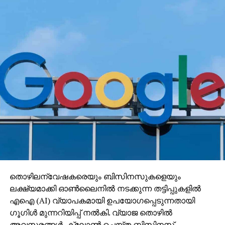
തൊഴിലന്വേഷകരെയും ബിസിനസുകളെയും
ലക്ഷ്യമാക്കി ഓണ്‍ലൈനില്‍ നടക്കുന്ന തട്ടിപ്പുകളില്‍
എഐ (AI) വ്യാപകമായി ഉപയോഗപ്പെടുന്നതായി
ഗൂഗിള്‍ മുന്നറിയിപ്പ് നല്‍കി. വ്യാജ തൊഴില്‍
അവസരങ്ങള്‍, ക്ലോണ്‍ ചെയ്ത ബിസിനസ്