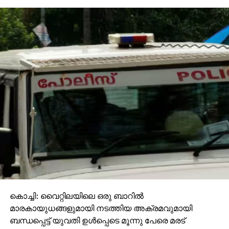
— LosRealAli West
(@LosRealAli)
March 4,
2018
ഒരാഴ്ച്ചക്കിടെ രണ്ട് ഹാട്രിക്കുകളുമായി കളം നിറഞ്ഞ
അന്റോണിയോ ഗ്രീസ്മാന്‍ എന്ന ഫ്രഞ്ചുകാരന്‍
അത്‌ലറ്റികോ സംഘത്തിലുണ്ടായിരുന്നു. അദ്ദേഹം
പോലും തലയില്‍ കൈവെച്ചു-മെസി ഗോള്‍ കണ്ടിട്ട്.
ഫുട്‌ബോള്‍ ലോകം മെസിയെന്ന ഇതിഹാസത്തിന്റെ
ഗോള്‍ വേട്ട കാണാന്‍ തുടങ്ങിയിട്ട് വര്‍ഷം
പതിമൂന്നായിരിക്കുന്നു. 2005 ല്‍ കുട്ടിതാരമായി
ബാര്‍സയിലെത്തി അല്‍ബസറ്റക്കെതിരെ ആദ്യ ഗോള്‍
നേടി തുടങ്ങിയ ജീവിതം. അടുത്ത വര്‍ഷം
അര്‍ജന്റീനയുടെ ദേശീയ കുപ്പായത്തില്‍
ക്രൊയേഷ്യക്കെതിരെ ഗോള്‍ അരങ്ങേറ്റം. അതിന്
കൊച്ചി: വൈറ്റിലയിലെ ഒരു ബാറില്‍
ശേഷം ബാര്‍സക്കായും അര്‍ജന്റീനക്കായും മെസി
മാരകായുധങ്ങളുമായി നടത്തിയ അക്രമവുമായി
നേടിയ ഗോളുകള്‍ക്ക് കണക്കില്ല. അദ്ദേഹത്തിന്റെ
ബന്ധപ്പെട്ട് യുവതി ഉള്‍പ്പെടെ മൂന്നു പേരെ മരട്
ഏറ്റവും മികച്ച ഗോളുകളുടെ പട്ടിക എടുത്താലും