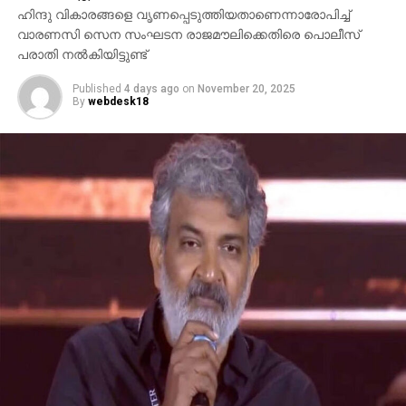
വാരണസി സെന സംഘടന രാജമൗലിക്കെതിരെ പൊലീസ്
പരാതി നല്‍കിയിട്ടുണ്ട്
Published
4 days ago
on
November 20, 2025
By
webdesk18