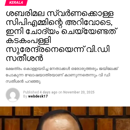
ശബരിമല സ്വര്‍ണക്കൊള്ള
@swachhbharat
സിപിഎമ്മിന്റെ അറിവോടെ,
@PMOIndia
ഇനി ചോദ്യം ചെയ്യേണ്ടത്
@narendramodi
കടകംപള്ളി
pic.twitter.com/1JiBTYHfWY
സുരേന്ദ്രനെയെന്ന് വി.ഡി
സതീശന്‍
— BCCI (@BCCI)
September
ക്ഷേത്രം കൊള്ളയടിച്ച നേതാക്കള്‍ ഒരോരുത്തരും ജയിലേക്ക്
24, 2017
പോകുന്ന ഘോഷയാത്രയാണ് കാണുന്നതെന്നും വി ഡി
സതീശന്‍ പറഞ്ഞു.
Published
4 days ago
on
November 20, 2025
RELATED TOPICS:
CRICKET AUSTRALIA
By
webdesk17
UP NEXT
ബനാറസ് സര്‍വകലാശാലയിലെ
വിദ്യാര്‍ത്ഥിനികള്‍ക്ക് നേരെ പോലീസ് നടപടി;
പ്രതിഷേധം പുകയുന്നു
DON'T MISS
അടുത്ത ജന്മത്തില്‍ അധ:കൃതനായി