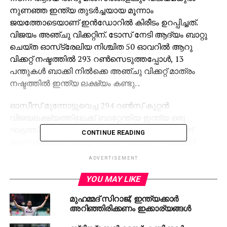
നുണഞ്ഞ ഇന്ത്യ തുടര്‍ച്ചയായ മൂന്നാം
ജയത്തോടെയാണ് ഇന്‍ഡോറില്‍ കിരീടം ഉറപ്പിച്ചത്.
വിജയം അഞ്ചു വിക്കറ്റിന്. ടോസ് നേടി ആദ്യം ബാറ്റു
ചെയ്ത ഓസ്‌ട്രേലിയ നിശ്ചിത 50 ഓവറില്‍ ആറു
വിക്കറ്റ് നഷ്ടത്തില്‍ 293 റണ്‍സെടുത്തപ്പോള്‍, 13
പന്തുകള്‍ ബാക്കി നില്‍ക്കെ അഞ്ചു വിക്കറ്റ് മാത്രം
നഷ്ടത്തില്‍ ഇന്ത്യ ലക്ഷ്യം കണ്ടു. .
ഓസീസ് മുന്നോട്ടുവെച്ച 294 റണ്‍സ് കൂറ്റന്‍
വിജയലക്ഷ്യത്തിലേക്ക് ബാറ്റേന്തിയ ഇന്ത്യ ഒരു
ഘട്ടത്തില്‍ പോലും പരാജയഭീതിയില്ലാതെയാണ്
CONTINUE READING
കടന്നുപോയത്. മികച്ച തുടക്കം ലഭിച്ച ഇന്ത്യക്കായി
ഓപ്പണിങ് വിക്കറ്റില്‍ അജിങ്ക്യ രഹാനെയും രോഹിത്
ADVERTISEMENT
ശര്‍മ്മയും ചേര്‍ന്ന് 139 റണ്‍സിന്റെ
കൂട്ടുകെട്ടാണുണ്ടാക്കിയത്. രഹാനെ 76 പന്തില്‍ 79
YOU MAY LIKE
റണ്‍സ് അടിച്ചപ്പോള്‍ രോഹിത് 62 പന്തില്‍ 71 റണ്‍സ്
മുഹമ്മദ് സിറാജ്; ഇന്ത്യക്കാർ
നേടി. രോഹിതിനെ പുറത്താക്കി കോള്‍ട്ടര്‍ നെയ്‌ലാണ്
അറിഞ്ഞിരിക്കണം ഇക്കാര്യങ്ങൾ
ഈ കൂട്ടുകെട്ട് പൊളിച്ചത്.