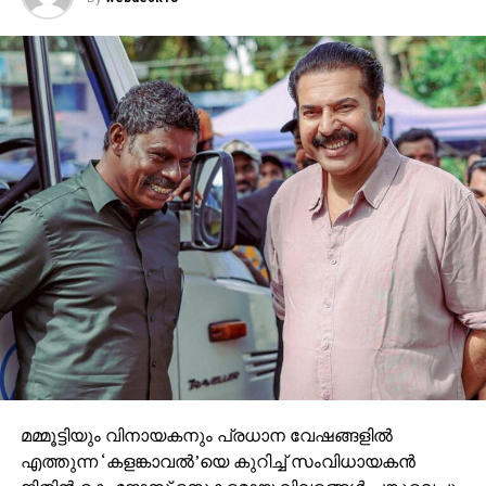
മമ്മൂട്ടിയും വിനായകനും പ്രധാന വേഷങ്ങളില്‍
എത്തുന്ന ‘കളങ്കാവല്‍’യെ കുറിച്ച് സംവിധായകന്‍
ജിതിന്‍ കെ. ജോസ് രസകരമായ വിവരങ്ങള്‍ പങ്കുവെച്ചു.
സംവിധായകന്റെ പറയുന്നതനുസരിച്ച്, ഇപ്പോള്‍