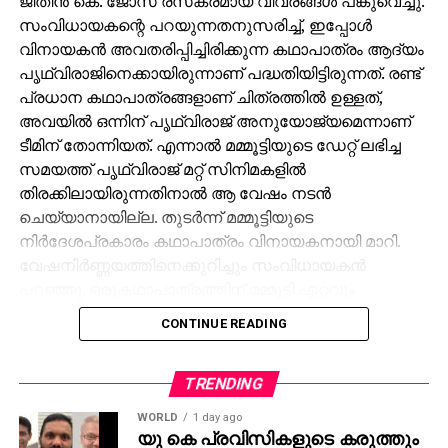
വിനായകന്‍ അവതരിപ്പിച്ചിരിക്കുന്ന കഥാപാത്രം ആദ്യം
പൃഥ്വിരാജിനെക്കായിരുന്നാണ് പദ്ധതിയിട്ടിരുന്നത്. രണ്ട്
പ്രധാന കഥാപാത്രങ്ങളാണ് ചിത്രത്തില്‍ ഉള്ളത്,
അവയില്‍ ഒന്നിന് പൃഥ്വിരാജ് അനുയോജ്യമെന്നാണ്
ടീമിന് തോന്നിയത്. എന്നാല്‍ മമ്മൂട്ടിയുടെ ഡേറ്റ് ലഭിച്ച
സമയത്ത് പൃഥ്വിരാജ് മറ്റ് സിനിമകളില്‍
തിരക്കിലായിരുന്നതിനാല്‍ ആ വേഷം നടന്‍
ചെയ്യാനായില്ല. തുടര്‍ന്ന് മമ്മൂട്ടിയുടെ
നിര്‍ദേശപ്രകാരം കഥാപാത്രം വിനായകനായി മാറി.
വേഷനിര്‍ണ്ണയത്തിനെക്കുറിച്ചും സംവിധായകന്‍
പറഞ്ഞു. ഒരുകഥാപാത്രത്തിന് മമ്മൂട്ടി ഏറ്റവും
അനുയോജ്യനാണെന്ന് തോന്നിയതിനാല്‍
CONTINUE READING
എക്‌സിക്യൂട്ടീവ് പ്രൊഡ്യൂസര്‍ വിവേക് ദാമോദരന്‍
വഴിയാണ് മമ്മൂട്ടിയെ സമീപിച്ചത്. ഇതിനകം തന്നെ
തങ്ങള്‍ക്ക് മനസ്സിലുണ്ടായിരുന്നതുപോലെ തന്നെയാണ്
TRENDING
പൃഥ്വിരാജും ആ വേഷം മമ്മൂക്ക ചെയ്യണം എന്ന്
WORLD
1 day ago
നിര്‍ദേശിച്ചതെന്നും അദ്ദേഹം വെളിപ്പെടുത്തി. ജിതിന്‍
യു കെ പ്രവിസികളുടെ കരുത്തും
കരുതലും -ബ്രിട്ടൻ കെഎംസിസി
കെ. ജോസ് പറഞ്ഞു പോലെ, വിനായകന്‍ അവതരിപ്പിച്ച
വേഷം തന്നെയാണ് ആദ്യം പൃഥ്വിരാജിന്