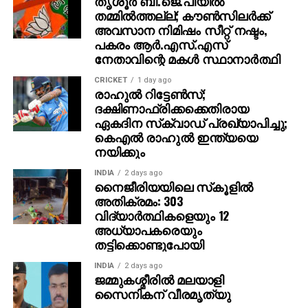
അവസാന നിമിഷം സീറ്റ് നഷ്ടം,
പകരം ആര്‍.എസ്.എസ്
നേതാവിന്റെ മകള്‍ സ്ഥാനാര്‍ത്ഥി
CRICKET
1 day ago
രാഹുൽ റിട്ടേൺസ്;
ദക്ഷിണാഫ്രിക്കക്കെതിരായ
ഏകദിന സ്‌ക്വാഡ് പ്രഖ്യാപിച്ചു;
കെഎൽ രാഹുൽ ഇന്ത്യയെ
നയിക്കും
INDIA
2 days ago
നൈജീരിയയിലെ സ്‌കൂളില്‍
അതിക്രമം: 303
വിദ്യാര്‍ത്ഥികളെയും 12
അധ്യാപകരെയും
തട്ടിക്കൊണ്ടുപോയി
INDIA
2 days ago
ജമ്മുകശ്മീരില്‍ മലയാളി
സൈനികന് വീരമൃത്യു