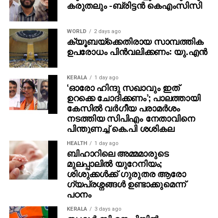
പരിഗണിച്ചത്. മമ്മൂട്ടി കമ്പനി നിര്‍മിച്ച ‘കളങ്കാവല്‍’
WORLD
2 days ago
നവംബര്‍ 27ന് തീയേറ്ററുകളില്‍ റിലീസ് ചെയ്യും.
ക്യൂബയ്ക്കെതിരായ സാമ്പത്തിക
ഉപരോധം പിന്‍വലിക്കണം: യു.എന്‍
KERALA
1 day ago
‘ഓരോ ഹിന്ദു സഖാവും ഇത്
ഉറക്കെ ചോദിക്കണം’; പാലത്തായി
കേസിൽ വർഗീയ പരാമർശം
നടത്തിയ സിപിഎം നേതാവിനെ
പിന്തുണച്ച് കെ.പി ശശികല
HEALTH
1 day ago
ബിഹാറിലെ അമ്മമാരുടെ
മുലപ്പാലിൽ യുറേനിയം;
ശിശുക്കൾക്ക് ​ഗുരുതര ആരോ​
ഗ്യപ്രശ്നങ്ങൾ ഉണ്ടാക്കുമെന്ന്
പഠനം
KERALA
3 days ago
തൃശൂര്‍ ബി.ജെ.പിയില്‍
തമ്മില്‍ത്തല്ല്; കൗണ്‍സിലര്‍ക്ക്