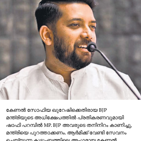
കേണൽ സോഫിയ ഖുറേഷിക്കെതിരായ BJP
മന്ത്രിയുടെ അധിക്ഷേപത്തിൽ പ്രതികരണവുമായി
ഷാഫി പറമ്പില്‍ MP. BJP അവരുടെ തനിനിറം കാണിച്ചു,
മന്ത്രിയെ പുറത്താക്കണം. ആർമിക്ക് വേണ്ടി സേവനം
ചെയ്യുന്ന കുടുംബത്തിലെ അം​ഗമായ കേണൽ