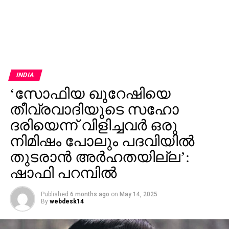
INDIA
‘സോഫിയ ഖുറേഷിയെ
തീവ്രവാദിയുടെ സഹോ​
ദരിയെന്ന് വിളിച്ചവർ ഒരു
നിമിഷം പോലും പദവിയിൽ
തുടരാൻ അർഹതയില്ല’:
ഷാഫി പറമ്പില്‍
Published
6 months ago
on
May 14, 2025
By
webdesk14