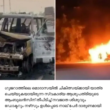
പ്രോത്സാഹിപ്പിക്കാനുമാണ് ഈ ഫീസ് വര്‍ധനയെന്ന്
സര്‍ക്കാര്‍ അറിയിച്ചു. ഉയര്‍ന്ന നിരക്ക് പഴക്കം ചെന്ന
വാഹനങ്ങള്‍ ഉപയോഗിക്കുന്നത്
ചെലവേറിയതാക്കിയതിനാല്‍, അവ മാറ്റി പുതിയ
മോഡലുകള്‍ വാങ്ങാന്‍ ഉടമകള്‍
നിര്‍ബന്ധിതരാകുമെന്നും വിലയിരുത്തപ്പെടുന്നു.പുതിയ
ഫീസ് രാജ്യത്തുടനീളം ഉടന്‍ പ്രാബല്യത്തില്‍ വന്നു.
ഗുജറാത്തിലെ മൊദാസയില്‍ ചികിത്സയ്ക്കായി യാത്ര
ചെയ്യുകയായിരുന്ന സ്വകാര്യ ആശുപത്രിയുടെ
ആംബുലന്‍സിന് തീപിടിച്ച് നവജാത ശിശുവും
ഡോക്ടറും നഴ്‌സും ഉള്‍പ്പെടെ നാല് പേര്‍ ദാരുണമായി