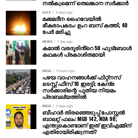
നല്‍കുമെന്ന് തെലങ്കാന സര്‍ക്കാര്‍
GULF
2 days ago
മക്കമദീന ഹൈവേയില്‍
ഭീകരാപകടം: ഉംറ ബസ് കത്തി, 40
പേര്‍ മരിച്ചു
NEWS
1 day ago
കമാൽ വരദൂരിൻ്റെ 50 ഫുട്ബോൾ
കഥകൾ പ്രകാശിതമായി
INDIA
7 hours ago
പഴയ വാഹനങ്ങള്‍ക്ക് ഫിറ്റ്‌നസ്
ടെസ്റ്റ് ഫീസ് 10 ഇരട്ടി; കേന്ദ്ര
സര്‍ക്കാരിന്റെ പുതിയ നിയമം
പ്രാബല്യത്തില്‍
INDIA
2 days ago
ബീഹാർ തിരഞ്ഞെടുപ്പ് പോസ്റ്റൽ
ബാലറ്റ് ഫലം: MGB 142, NDA 98;
എന്തുകൊണ്ടാണ് ഇത് ഇവിഎമ്മിന്
എതിരായിരിക്കുന്നത്?