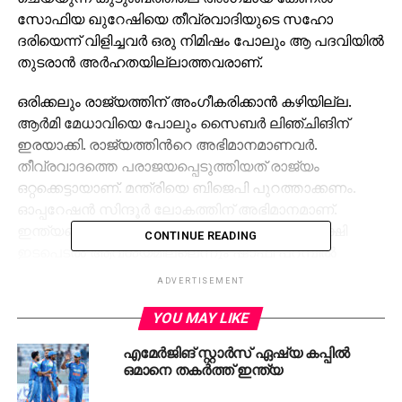
സോഫിയ ഖുറേഷിയെ തീവ്രവാദിയുടെ സഹോ​
ദരിയെന്ന് വിളിച്ചവർ ഒരു നിമിഷം പോലും ആ പദവിയിൽ
തുടരാൻ അർഹതയില്ലാത്തവരാണ്.
ഒരിക്കലും രാജ്യത്തിന് അംഗീകരിക്കാൻ കഴിയില്ല.
ആർമി മേധാവിയെ പോലും സൈബർ ലിഞ്ചിങിന്
ഇരയാക്കി. രാജ്യത്തിൻറെ അഭിമാനമാണവർ.
തീവ്രവാദത്തെ പരാജയപ്പെടുത്തിയത് രാജ്യം
ഒറ്റക്കെട്ടായാണ്. മന്ത്രിയെ ബിജെപി പുറത്താക്കണം.
ഓപ്പറേഷൻ സിന്ദൂർ ലോകത്തിന് അഭിമാനമാണ്.
ഇന്ത്യയെ സംബന്ധിച്ച് കശ്മീരിന് ഒരു മൂന്നാംകക്ഷി
CONTINUE READING
ഇടപെടൽ ആവശ്യമില്ലെന്നും ഷാഫി പറമ്പിൽ
വ്യക്തമാക്കി.
ADVERTISEMENT
മന്ത്രിയുടെ വിവാദ പരാമര്‍ശത്തിനെതിരേ ജോൺ
YOU MAY LIKE
ബ്രിട്ടാസ് എം പിയും രംഗത്തെത്തി. കുന്‍വര്‍ വിജയ്
എമേര്‍ജിങ് സ്റ്റാര്‍സ് ഏഷ്യ കപ്പില്‍
ഷായുടെ പ്രസംഗം വിഷലിപ്തം.മന്ത്രിയെ
ഒമാനെ തകര്‍ത്ത് ഇന്ത്യ
പുറത്താക്കണമെന്ന് ജോൺ ബ്രിട്ടാസ് എംപി
ആവശ്യപ്പെട്ടു. ബിജെപിക്ക് ആത്മാർത്ഥതയുണ്ടെങ്കിൽ