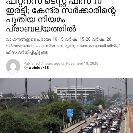
ഫിറ്റ്‌നസ് ടെസ്റ്റ് ഫീസ് 10
ഇരട്ടി; കേന്ദ്ര സര്‍ക്കാരിന്റെ
കേസില്‍ യെദ്യൂരപ്പ വിചാരണ നേരിടണമെന്നും
പുതിയ നിയമം
ഹൈക്കോടതി വിധിച്ചിരുന്നു. കേസിന്റെ വിചാരണയില്‍
പ്രാബല്യത്തില്‍
അത്യാവശ്യമല്ലെങ്കില്‍ നേരിട്ട് ഹാജരാകാന്‍
യെദ്യൂരപ്പയെ നിര്‍ബന്ധിക്കരുതെന്ന് കോടതി
വാഹനങ്ങളുടെ പ്രായം 10-15 വര്‍ഷം, 15-20 വര്‍ഷം, 20
ഉത്തരവിട്ടു. ജസ്റ്റിസ് എം.ഐ അരുണിന്റെ സിംഗിള്‍
വര്‍ഷത്തിലധികം എന്നിങ്ങനെ മൂന്നു വിഭാഗങ്ങളായി തിരിച്ച്
ബെഞ്ചിന്റെയായിരുന്നു വിധി. ഹൈക്കോടതി വിധിക്ക്
ഫീസ് വര്‍ധിപ്പിച്ചിട്ടുണ്ട്.
പിന്നാലെ സ്‌പെഷ്യല്‍ പബ്ലിക്ക് പ്രോസിക്യൂട്ടര്‍
അശോക് നായിക് അതിവേഗ കോടതിയെ
Published
7 hours ago
on
November 18, 2025
By
webdesk18
സമീപിക്കുകയായിരുന്നു.