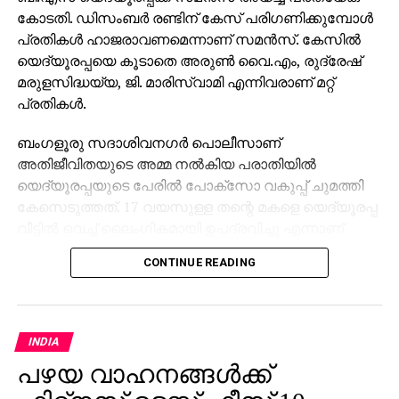
കോടതി. ഡിസംബര്‍ രണ്ടിന് കേസ് പരിഗണിക്കുമ്പോള്‍
പ്രതികള്‍ ഹാജരാവണമെന്നാണ് സമന്‍സ്. കേസില്‍
യെദ്യൂരപ്പയെ കൂടാതെ അരുണ്‍ വൈ.എം, രുദ്രേഷ്
മരുളസിദ്ധയ്യ, ജി. മാരിസ്വാമി എന്നിവരാണ് മറ്റ്
പ്രതികള്‍.
ബംഗളൂരു സദാശിവനഗര്‍ പൊലീസാണ്
അതിജീവിതയുടെ അമ്മ നല്‍കിയ പരാതിയില്‍
യെദ്യൂരപ്പയുടെ പേരില്‍ പോക്‌സോ വകുപ്പ് ചുമത്തി
കേസെടുത്തത്. 17 വയസുള്ള തന്റെ മകളെ യെദ്യൂരപ്പ
വീട്ടില്‍ വെച്ച് ലൈംഗികമായി ഉപദ്രവിച്ചു എന്നാണ്
പെണ്‍കുട്ടിയുടെ അമ്മയുടെ പരാതി. അന്വേഷണം
CONTINUE READING
പിന്നീട് സര്‍ക്കാര്‍ സിഐഡിക്ക് കൈമാറി. കേസ്
പരിഗണിക്കുന്ന ബംഗളൂരുവിലെ ജനപ്രതിനിധികളുടെ
പ്രത്യേക കോടതി യെദ്യൂരപ്പയോട് ഹാജരാകാന്‍
ആവശ്യപ്പെട്ട് സമന്‍സ് അയച്ചത് ചോദ്യം ചെയ്ത്
INDIA
യെദ്യൂരപ്പ ഹൈക്കോടതിയെ സമീപിച്ചു. എന്നാല്‍,
പഴയ വാഹനങ്ങള്‍ക്ക്
കേസ് റദ്ദാക്കണമെന്ന യെദ്യൂരപ്പയുടെ ആവശ്യം
ഹൈക്കോടതി തള്ളിയിരുന്നു.