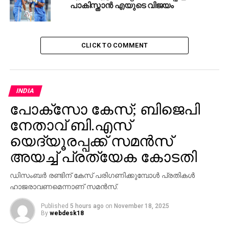
പാകിസ്താന്‍ എയുടെ വിജയം
ഖുറേഷി ഭീകരവാദികളുടെ
സഹോദരിയാണെന്നായിരുന്നു ഇദ്ദേഹത്തിന്റെ
പരാമര്‍ശം.
CLICK TO COMMENT
RELATED TOPICS:
INDIA
NEWS
SHAFI PARAMBIL
SOFIA QURESHI
UDF
UP NEXT
INDIA
സോഫിയ ഖുറേഷിക്കെതിരായ വിവാദ പരാമര്‍ശം;
പോക്‌സോ കേസ്; ബിജെപി
വനിതാ കമ്മിഷനില്‍ പരാതി നല്‍കി ദേശീയ
വനിതാ ലീഗ്
നേതാവ് ബി.എസ്
DON'T MISS
യെദ്യൂരപ്പക്ക് സമന്‍സ്
സംസ്ഥാനത്ത് ഇന്നും ഒറ്റപ്പെട്ട ശക്തമായ മഴ
അയച്ച് പ്രത്യേക കോടതി
തുടരും; നാല് ജില്ലകളില്‍ യെല്ലോ അലേര്‍ട്ട്
ഡിസംബര്‍ രണ്ടിന് കേസ് പരിഗണിക്കുമ്പോള്‍ പ്രതികള്‍
ഹാജരാവണമെന്നാണ് സമന്‍സ്.
Published
5 hours ago
on
November 18, 2025
By
webdesk18