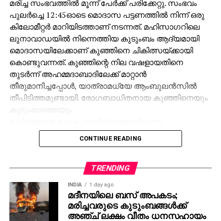
മരിച്ച സംഭവത്തില്‍ മൂന്ന് പേര്‍ക്ക് പരിക്കേറ്റു. സംഭവം
പുലര്‍ച്ചെ 12:45ഓടെ മൊദാസ പട്ടണത്തില്‍ നിന്ന് ഒരു
കിലോമീറ്റര്‍ മാറിയിടത്താണ് നടന്നത്. മഹിസാഗറിലെ
ലുനാവാഡയില്‍ നിന്നെത്തിയ കുടുംബം ആദ്യമായി
മൊദാസയിലേക്കാണ് കുഞ്ഞിനെ ചികിത്സയ്ക്കായി
കൊണ്ടുവന്നത്. കുഞ്ഞിന്റെ നില വഷളായതിനെ
തുടര്‍ന്ന് അഹമ്മദാബാദിലേക്ക് മാറ്റാന്‍
തീരുമാനിച്ചപ്പോള്‍, യാത്രാമധ്യേ ആംബുലന്‍സില്‍
തീപിടിത്തമുണ്ടായി. രോഗബാധിതനായ കുഞ്ഞിനെയും
കുടുംബത്തെയും
മാറ്റിക്കൊണ്ടുപോകുന്നതിനിടെയായിരുന്നു
അപകടമെന്ന് ആരവല്ലി ജില്ലാ പൊലീസ് സൂപ്രണ്ട്
CONTINUE READING
മനോഹര്‍സിങ് ജഡേജ അറിയിച്ചു. തീപിടുത്തത്തിന്റെ
കൃത്യമായ കാരണം ഫോറന്‍സിക് വിദഗ്ധരുടെ
പരിശോധനയ്ക്ക് ശേഷം മാത്രമേ വ്യക്തമാകൂവെന്ന്
TRENDING
എസ്.പി കൂട്ടിച്ചേര്‍ത്തു. പരിക്കേറ്റ മൂന്ന് പേരെയും
INDIA
1 day ago
പൊള്ളലേറ്റ് ആശുപത്രിയില്‍
മദീനയിലെ ബസ് അപകടം;
മരിച്ചവരുടെ കുടുംബങ്ങള്‍ക്ക്
പ്രവേശിപ്പിച്ചിരിക്കുകയാണ്.
അഞ്ച് ലക്ഷം വീതം ധനസഹായം