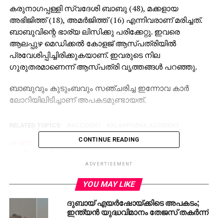
കരുനാഗപ്പള്ളി സ്വദേശി ബാബു (48), മക്കളായ
അഭിജിത്ത് (18), അമര്‍ജിത്ത് (16) എന്നിവരാണ് മരിച്ചത്.
ബാബുവിന്റെ ഭാര്യ ലിസിക്കു പരിക്കേറ്റു. ഇവരെ
ആലപ്പുഴ മെഡിക്കല്‍ കോളജ് ആസ്പത്രിയില്‍
പ്രവേശിപ്പിച്ചിരിക്കുകയാണ്. ഇവരുടെ നില
ഗുരുതരമാണെന്ന് ആസ്പത്രി വൃത്തങ്ങള്‍ പറഞ്ഞു.
ബാബുവും കുടുംബവും സഞ്ചരിച്ച ഇന്നോവ കാര്‍
ലോറിയിലിടിച്ചാണ് അപകടമുണ്ടായത്.
RELATED TOPICS:
ACCIDENT
ALAPPUZHA ACCIDENT
CONTINUE READING
UP NEXT
ഇനി എസ്. ദുര്‍ഗ പറയട്ടെ…
ADVERTISEMENT
DON'T MISS
അഞ്ചാം ക്ലാസ് വിദ്യാര്‍ത്ഥിനിയെ
YOU MAY LIKE
സഹപാഠികള്‍ പീഡിപ്പിച്ചു; മണ്ണെണ്ണ ഒഴിച്ച്
കത്തിച്ചു കൊലപ്പെടുത്തി
ദുബായ് എയര്‍ഷോയ്ക്കിടെ അപകടം;
ഇന്ത്യന്‍ യുദ്ധവിമാനം തേജസ് തകര്‍ന്ന്