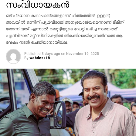
ശ്രദ്ധേയമാക്കി. ചിത്രത്തില്‍ പ്രിയങ്ക ചോപ്ര
സംവിധായകന്‍
മന്ദാകിനിയായി, പൃഥ്വിരാജ് സുകുമാരന്‍ കുംബയായി
പ്രത്യക്ഷപ്പെടും. 2027ലെ സങ്ക്രാന്തി റിലീസിനായി
ണ്ട് പ്രധാന കഥാപാത്രങ്ങളാണ് ചിത്രത്തില്‍ ഉള്ളത്,
‘വാരണസി’ ഒരുക്കപ്പെടുന്നുണ്ട്. എന്നാല്‍
അവയില്‍ ഒന്നിന് പൃഥ്വിരാജ് അനുയോജ്യമെന്നാണ് ടീമിന്
തോന്നിയത്. എന്നാല്‍ മമ്മൂട്ടിയുടെ ഡേറ്റ് ലഭിച്ച സമയത്ത്
ചിത്രത്തെക്കാള്‍ വലിയ ചര്‍ച്ചയാകുന്നത്
പൃഥ്വിരാജ് മറ്റ് സിനിമകളില്‍ തിരക്കിലായിരുന്നതിനാല്‍ ആ
സംവിധായകന്റെ പ്രസ്താവനയും അതിനുശേഷം
വേഷം നടന്‍ ചെയ്യാനായില്ല.
ഉയര്‍ന്ന പ്രതിഷേധങ്ങളുമാണ്.
Published
3 days ago
on
November 19, 2025
By
webdesk18