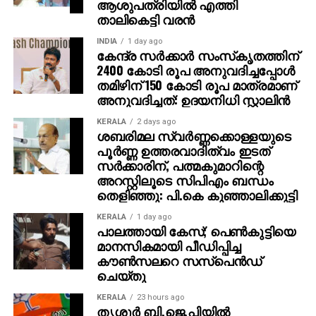
ആശുപത്രിയില്‍ എത്തി
താലികെട്ടി വരന്‍
INDIA
1 day ago
കേന്ദ്ര സര്‍ക്കാര്‍ സംസ്‌കൃതത്തിന്
2400 കോടി രൂപ അനുവദിച്ചപ്പോള്‍
തമിഴിന് 150 കോടി രൂപ മാത്രമാണ്
അനുവദിച്ചത്: ഉദയനിധി സ്റ്റാലിന്‍
KERALA
2 days ago
ശബരിമല സ്വര്‍ണ്ണക്കൊള്ളയുടെ
പൂര്‍ണ്ണ ഉത്തരവാദിത്വം ഇടത്
സര്‍ക്കാരിന്, പത്മകുമാറിന്റെ
അറസ്റ്റിലൂടെ സിപിഎം ബന്ധം
തെളിഞ്ഞു: പി.കെ കുഞ്ഞാലിക്കുട്ടി
KERALA
1 day ago
പാലത്തായി കേസ്; പെൺകുട്ടിയെ
മാനസികമായി പീഡിപ്പിച്ച
കൗൺസലറെ സസ്പെൻഡ്
ചെയ്തു
KERALA
23 hours ago
തൃശൂര്‍ ബി.ജെ.പിയില്‍