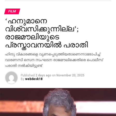
പാര്‍ട്ടിക്ക് ഒരു കുഴപ്പവുമില്ലെന്ന് പറയാന്‍ എം.വി
ഗോവിന്ദന് മാത്രമേ കഴിയൂവെന്നും വി.ഡി സതീശന്‍
FILM
പരിഹസിച്ചു. എന്തുകൊണ്ട് ദേവസ്വം ബോര്‍ഡ്
‘ഹനുമാനെ
പോറ്റിക്കെതിരെ പരാതി നല്‍കിയില്ലെന്നും പോറ്റി
കുടുങ്ങിയാല്‍ പലരും കുടുങ്ങും എന്ന് സിപിഎമ്മിന്
വിശ്വസിക്കുന്നില്ല’;
അറിയാമായിരുന്നുവെന്നും അദ്ദേഹം കൂട്ടിച്ചേര്‍ത്തു.
രാജമൗലിയുടെ
പ്രസ്താവനയില്‍ പരാതി
ഹിന്ദു വികാരങ്ങളെ വൃണപ്പെടുത്തിയതാണെന്നാരോപിച്ച്
വാരണസി സെന സംഘടന രാജമൗലിക്കെതിരെ പൊലീസ്
പരാതി നല്‍കിയിട്ടുണ്ട്
Published
2 days ago
on
November 20, 2025
By
webdesk18