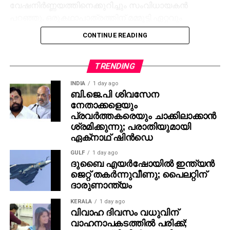
വേഷനിര്‍ണ്ണയത്തിനെക്കുറിച്ചും സംവിധായകന്‍
പറഞ്ഞു. ഒരുകഥാപാത്രത്തിന് മമ്മൂട്ടി ഏറ്റവും
അനുയോജ്യനാണെന്ന് തോന്നിയതിനാല്‍
CONTINUE READING
എക്‌സിക്യൂട്ടീവ് പ്രൊഡ്യൂസര്‍ വിവേക് ദാമോദരന്‍
വഴിയാണ് മമ്മൂട്ടിയെ സമീപിച്ചത്. ഇതിനകം തന്നെ
തങ്ങള്‍ക്ക് മനസ്സിലുണ്ടായിരുന്നതുപോലെ തന്നെയാണ്
TRENDING
പൃഥ്വിരാജും ആ വേഷം മമ്മൂക്ക ചെയ്യണം എന്ന്
INDIA
1 day ago
നിര്‍ദേശിച്ചതെന്നും അദ്ദേഹം വെളിപ്പെടുത്തി. ജിതിന്‍
ബി.ജെ.പി ശിവസേന
നേതാക്കളെയും
കെ. ജോസ് പറഞ്ഞു പോലെ, വിനായകന്‍ അവതരിപ്പിച്ച
പ്രവര്‍ത്തകരെയും ചാക്കിലാക്കാന്‍
വേഷം തന്നെയാണ് ആദ്യം പൃഥ്വിരാജിന്
ശ്രമിക്കുന്നു; പരാതിയുമായി
പരിഗണിച്ചത്. മമ്മൂട്ടി കമ്പനി നിര്‍മിച്ച ‘കളങ്കാവല്‍’
ഏക്‌നാഥ് ഷിന്‍ഡെ
നവംബര്‍ 27ന് തീയേറ്ററുകളില്‍ റിലീസ് ചെയ്യും.
GULF
1 day ago
ദുബൈ എയര്‍ഷോയില്‍ ഇന്ത്യന്‍
ജെറ്റ് തകര്‍ന്നുവീണു; പൈലറ്റിന്
ദാരുണാന്ത്യം
KERALA
1 day ago
വിവാഹ ദിവസം വധുവിന്
വാഹനാപകടത്തില്‍ പരിക്ക്;