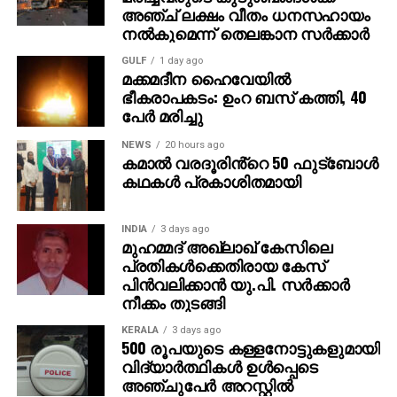
അഞ്ച് ലക്ഷം വീതം ധനസഹായം
പെണ്‍മക്കള്‍ക്ക് 50 ലക്ഷം രൂപ വീതം ആകെ ഒരു കോടി
നല്‍കുമെന്ന് തെലങ്കാന സര്‍ക്കാര്‍
നല്‍കുമെന്ന് അമിത് പറഞ്ഞു. ‘ പഞ്ചാബിലേക്ക്
വരാന്‍പോലും 8,000 രൂപ കടം വാങ്ങിയിരുന്നു. അത്
GULF
1 day ago
മക്കമദീന ഹൈവേയില്‍
ഇപ്പോള്‍ തിരിച്ചടക്കും. കോടിപതിയായെങ്കിലും ഞാന്‍
ഭീകരാപകടം: ഉംറ ബസ് കത്തി, 40
പഴയപോലെ കച്ചവടം തുടരും. ഭാര്യയുടെ ആഗ്രഹം
പേര്‍ മരിച്ചു
പോലെ സ്ഥലം വാങ്ങി വീട് പണിയും ‘ എന്നതായിരുന്നു
അമിതിന്റെ പ്രതികരണം. സാധാരണ മനുഷ്യന്റെ
NEWS
20 hours ago
കമാൽ വരദൂരിൻ്റെ 50 ഫുട്ബോൾ
മനോഹരമായ പങ്കുവെക്കലാണ് ഇപ്പോള്‍ സോഷ്യല്‍
കഥകൾ പ്രകാശിതമായി
മീഡിയയില്‍ ചര്‍ച്ചയായിരിക്കുന്നത്.
INDIA
3 days ago
മുഹമ്മദ് അഖ്‌ലാഖ് കേസിലെ
പ്രതികള്‍ക്കെതിരായ കേസ്
പിന്‍വലിക്കാന്‍ യു.പി. സര്‍ക്കാര്‍
നീക്കം തുടങ്ങി
KERALA
3 days ago
500 രൂപയുടെ കള്ളനോട്ടുകളുമായി
വിദ്യാര്‍ത്ഥികള്‍ ഉള്‍പ്പെടെ
അഞ്ചുപേര്‍ അറസ്റ്റില്‍