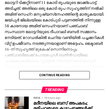
ലോട്ടറി ടിക്കറ്റിനാണ് 11 കോടി രൂപയുടെ ജാക്ക്‌പോട്ട്
അടിച്ചത്. അതിലെ ഒരു കോടി രൂപ സുഹൃത്തിന് നല്‍കി
അമിത് സെഹ്‌റ മനുഷ്യസ്‌നേഹത്തിന്റെ മാതൃകയായി.
ജയ്പൂര്‍ ജില്ലയിലെ കോട്പുടി പട്ടണത്തില്‍ നിന്നുള്ള
38 കാരനായ അമിത് സെഹ്‌റയാണ് പഞ്ചാബ്
സംസ്ഥാന ലോട്ടറിയുടെ ദീപാവലി ബമ്പര്‍ സമ്മാനം
നേടിയത്. റോഡരികില്‍ ചെറിയ വണ്ടിയില്‍ പച്ചക്കറികള്‍
വിറ്റ് ഉപജീവനം നടത്തുന്നയാളാണ് അദ്ദേഹം. ഒക്ടോബര്‍
16-ന് സുഹൃത്ത് മുകേഷ് സെന്നിനൊപ്പം
പഞ്ചാബിലേക്ക് പോയപ്പോള്‍ ബതിന്‍ഡയിലെ
ചായക്കടക്കരികിലെ സ്റ്റാളില്‍ നിന്നാണ് രണ്ട് ലോട്ടറി
ടിക്കറ്റുകള്‍ വാങ്ങിയത്. കയ്യില്‍ പണമില്ലാത്തതിനാല്‍
മുകേഷിനോട് 1000 രൂപ കടം വാങ്ങുകയായിരുന്നു.
CONTINUE READING
ഒക്ടോബര്‍ 31ന് രാത്രി 10 മണിക്ക് മുകേഷിന്റെ ഫോണ്‍
കോളിലൂടെയാണ് 11 കോടിയുടെ ജാക്ക്‌പോട്ട്
അടിച്ചതറിയുന്നത്. രണ്ടാമത്തെ ടിക്കറ്റിനും 1000 രൂപ
TRENDING
സമ്മാനമായി ലഭിച്ചു. ലോട്ടറി അടിച്ച വിവരം
INDIA
18 hours ago
അറിഞ്ഞപ്പോള്‍ ആദ്യം ഓര്‍ത്തത് സുഹൃത്ത്
മദീനയിലെ ബസ് അപകടം;
മരിച്ചവരുടെ കുടുംബങ്ങള്‍ക്ക്
മുകേഷിനെയായിരുന്നു. അദ്ദേഹത്തിന്റെ രണ്ട്