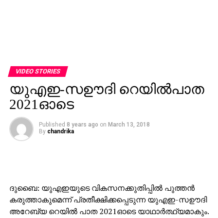
VIDEO STORIES
യുഎഇ-സഊദി റെയില്‍പാത
2021ഓടെ
Published
8 years ago
on
March 13, 2018
By
chandrika
ദുബൈ: യുഎഇയുടെ വികസനക്കുതിപ്പില്‍ പുത്തന്‍
കരുത്താകുമെന്ന് പ്രതീക്ഷിക്കപ്പെടുന്ന യുഎഇ-സഊദി
അറേബ്യ റെയില്‍ പാത 2021ഓടെ യാഥാര്‍ത്ഥ്യമാകും.