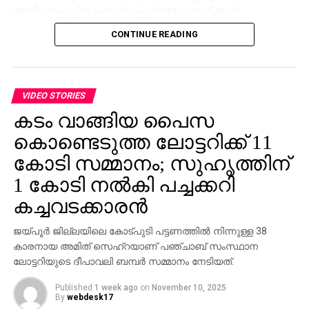
അറിയപ്പെടുന്ന കമ്പനികളുടെയോ സര്‍ക്കാര്‍
ഏജന്‍സികളുടെയോ പേരില്‍ വ്യാജ ജോലി
CONTINUE READING
ലിസ്റ്റിംഗുകള്‍ സൃഷ്ടിക്കപ്പെടുന്നു. ഇരകളോട്
വ്യക്തിഗത വിവരങ്ങള്‍ പങ്കിടാനും, ജോലി
പ്രോസസ്സിംഗ് ഫീസ് എന്ന പേരില്‍ പണം അടയ്ക്കാനും
ആവശ്യപ്പെടുന്നതാണ് സാധാരണ രീതി. ചിലര്‍
VIDEO STORIES
മാല്‍വെയര്‍ ഇന്‍സ്റ്റാള്‍ ചെയ്യാനോ ഡാറ്റ
കടം വാങ്ങിയ പൈസ
മോഷ്ടിക്കാനോ ലക്ഷ്യമിട്ടുള്ള വ്യാജ അഭിമുഖ
കൊണ്ടെടുത്ത ലോട്ടറിക്ക് 11
സോഫ്റ്റ്‌വെയറുകളും അയക്കുന്നു. ഇത്തരം തട്ടിപ്പുകള്‍
വ്യക്തികള്‍ക്കും സ്ഥാപനങ്ങള്‍ക്കും ഗുരുതരമായ
കോടി സമ്മാനം; സുഹൃത്തിന്
ഭീഷണിയാണെന്ന് ഗൂഗിള്‍ മുന്നറിയിപ്പ് നല്‍കി.
1 കോടി നല്‍കി പച്ചക്കറി
നിയമാനുസൃത തൊഴിലുടമകള്‍ ഒരിക്കലും സാമ്പത്തിക
കച്ചവടക്കാരന്‍
വിവരങ്ങളോ പേയ്‌മെന്റെ് ആവശ്യങ്ങളോ
ഉന്നയിക്കില്ലെന്നും ഉപയോക്താക്കള്‍ ഓണ്‍ലൈനില്‍
ജയ്പൂര്‍ ജില്ലയിലെ കോട്പുടി പട്ടണത്തില്‍ നിന്നുള്ള 38
കൂടുതല്‍ ജാഗ്രത പാലിക്കണമെന്നും ഗൂഗിള്‍
കാരനായ അമിത് സെഹ്‌റയാണ് പഞ്ചാബ് സംസ്ഥാന
വ്യക്തമാക്കി.
ലോട്ടറിയുടെ ദീപാവലി ബമ്പര്‍ സമ്മാനം നേടിയത്.
Published
1 week ago
on
November 10, 2025
By
webdesk17