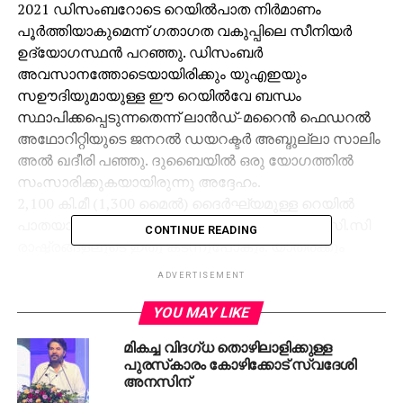
2021 ഡിസംബറോടെ റെയില്‍പാത നിര്‍മാണം
പൂര്‍ത്തിയാകുമെന്ന് ഗതാഗത വകുപ്പിലെ സീനിയര്‍
ഉദ്യോഗസ്ഥന്‍ പറഞ്ഞു. ഡിസംബര്‍
അവസാനത്തോടെയായിരിക്കും യുഎഇയും
സഊദിയുമായുള്ള ഈ റെയില്‍വേ ബന്ധം
സ്ഥാപിക്കപ്പെടുന്നതെന്ന് ലാന്‍ഡ്-മറൈന്‍ ഫെഡറല്‍
അഥോറിറ്റിയുടെ ജനറല്‍ ഡയറക്ടര്‍ അബ്ദുല്ലാ സാലിം
അല്‍ ഖദീരി പഞ്ഞു. ദുബൈയില്‍ ഒരു യോഗത്തില്‍
സംസാരിക്കുകയായിരുന്നു അദ്ദേഹം.
2,100 കി.മീ (1,300 മൈല്‍) ദൈര്‍ഘ്യമുള്ള റെയില്‍
പാതയാണ് നിര്‍മിക്കാനൊരുങ്ങുന്നത്. ആറു ജി.സി.സി
CONTINUE READING
രാഷ്ട്രങ്ങളലൂടെ ഇതു കടന്നുപോകും. യാത്രക്കും
ചരക്കു നീക്കത്തിനും പ്രത്യേകം പാതകള്‍
ADVERTISEMENT
ഉണ്ടായിരിക്കും.
കഴിഞ്ഞ മാസം, രാജ്യത്തിന്റെ എല്ലായിടത്തേക്കും
YOU MAY LIKE
റെയില്‍ പാത നിര്‍മിക്കുന്ന കാര്യം യുഎഇ മന്ത്രിസഭ
മികച്ച വിദഗ്ധ തൊഴിലാളിക്കുള്ള
ചര്‍ച്ചചെയ്തിരുന്നു. ഇത്തിഹാദ് റെയില്‍ എന്നു
പുരസ്‌കാരം കോഴിക്കോട് സ്വദേശി
പേരിട്ടിരിക്കുന്ന പദ്ധതിയുടെ രൂപരേഖ കാബിനറ്റ്
അനസിന്
യോഗത്തില്‍ യു.എ.ഇ വൈസ് പ്രസിഡന്റും